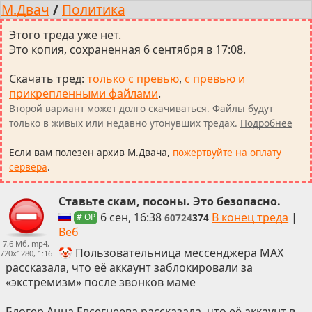
М.Двач
/
Политика
Этого треда уже нет.
Это копия, сохраненная 6 сентября в 17:08.
Скачать тред
:
только с превью
,
с превью и
прикрепленными файлами
.
Второй вариант может долго скачиваться. Файлы будут
только в живых или недавно утонувших тредах.
Подробнее
Если вам полезен архив М.Двача,
пожертвуйте на оплату
сервера
.
Ставьте скам, посоны. Это безопасно.
6 сен, 16:38
В конец треда
|
60724
374
# OP
Веб
7,6 Мб, mp4,
🤡 Пользовательница мессенджера MAX
720x1280, 1:16
рассказала, что её аккаунт заблокировали за
«экстремизм» после звонков маме
Блогер Анна Евсегнеева рассказала, что её аккаунт в