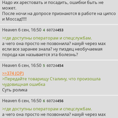
Надо их арестовать и посадить, ошибки быть не
может.
После ночи на допросе признаются в работе на ципсо
и Моссад!!!!!
4
Heaven
6 сен, 16:50
4
60724
453
>где доступны операторам и спецслужбам.
а чего она просто не позвонила? нахуй через мах
если все заранее знала? ну пиздец необучаемая
порода как называется эта болезнь?
5
Heaven
6 сен, 16:50
5
60724
454
>>374 (OP)
>Передайте товарищу Сталину, что произошла
чудовищная ошибка
Суть ролика
6
Heaven
6 сен, 16:50
6
60724
456
>где доступны операторам и спецслужбам.
а чего она просто не позвонила? нахуй через мах