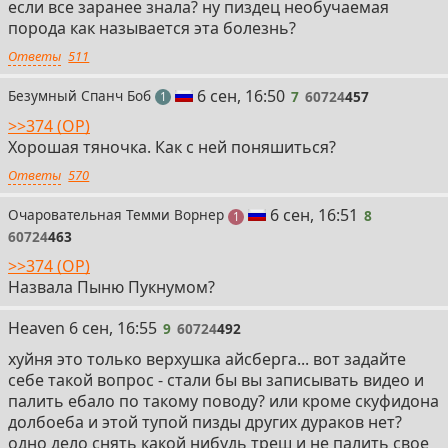
если все заранее знала? ну пиздец необучаемая
порода как называется эта болезнь?
Ответы
511
7
6 сен, 16:50
Безумный Спанч Боб
7
60724
457
пост
1
>>374 (OP)
Хорошая тяночка. Как с ней поняшиться?
Ответы
570
8
6 сен, 16:51
Очаровательная Темми Ворнер
8
пост
1
60724
463
>>374 (OP)
Назвала Пыню Пукнумом?
9
Heaven
6 сен, 16:55
9
60724
492
хуйня это только верхушка айсберга... вот задайте
себе такой вопрос - стали бы вы записывать видео и
палить ебало по такому поводу? или кроме скуфидона
долбоеба и этой тупой пизды других дураков нет?
одно дело снять какой нибудь треш и не палить свое