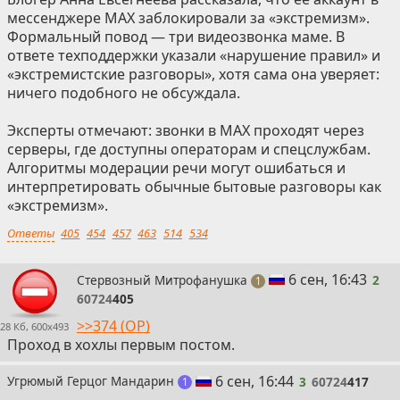
мессенджере MAX заблокировали за «экстремизм».
Формальный повод — три видеозвонка маме. В
ответе техподдержки указали «нарушение правил» и
«экстремистские разговоры», хотя сама она уверяет:
ничего подобного не обсуждала.
Эксперты отмечают: звонки в MAX проходят через
серверы, где доступны операторам и спецслужбам.
Алгоритмы модерации речи могут ошибаться и
интерпретировать обычные бытовые разговоры как
«экстремизм».
Ответы
405
454
457
463
514
534
2
6 сен, 16:43
Стервозный Митрофанушка
2
пост
1
60724
405
>>374 (OP)
28 Кб, 600x493
Проход в хохлы первым постом.
3
6 сен, 16:44
Угрюмый Герцог Мандарин
3
60724
417
пост
1