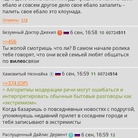
ебало и совсем другое дело свое ебало запалить -
палить свое ебало это клоунада.
Ответы
518
10
6 сен, 16:58
Безумный Доктор Джекил
10
60724
511
пост
1
>>456
Ты жопой смотришь что ли? В самом начале ролика
тебе говорят, что они всей семьей любят общаться
по
вилео
связи
11
6 сен, 16:59
Хамовитый Незнайка
11
60724
514
пост
1
>>374 (OP)
> Алгоритмы модерации речи могут ошибаться и
интерпретировать обычные бытовые разговоры как
«экстремизм».
Когда базаришь о повседневных новостях с подругой,
упомянуешь недавний прилет в соседнем городе и
тебя записывают в экстремисты
12
6 сен, 16:59
Распущенный Дайлис Дервент
12
пост
1