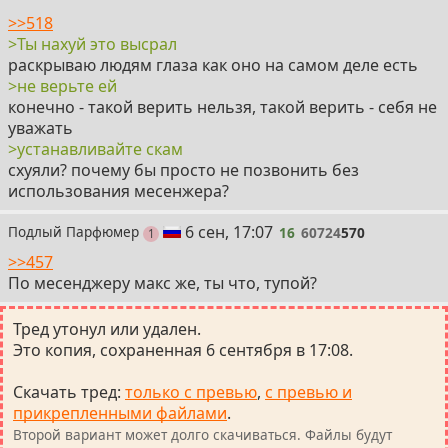
>>518
>Ты нахуй это высрал
раскрываю людям глаза как оно на самом деле есть
>не верьте ей
конечно - такой верить нельзя, такой верить - себя не
уважать
>устанавливайте скам
схуяли? почему бы просто не позвонить без
использования месенжера?
16
6 сен, 17:07
Подлый Парфюмер
16
60724
570
пост
1
>>457
По месенджеру макс же, ты что, тупой?
Тред утонул или удален.
Это копия, сохраненная 6 сентября в 17:08.
Скачать тред
:
только с превью
,
с превью и
прикрепленными файлами
.
Второй вариант может долго скачиваться. Файлы будут