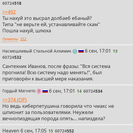
60724
518
>>492
Ты нахуй это высрал долбаеб ебаный?
Типа "не верьте ей, устанавливайте скам"
Пошла нахуй, шлюха
Ответы
552
13
6 сен, 17:01
Насмешливый Стальной Алхимик
13
пост
1
60724
532
Сантехник Иванов, после фразы: "Вся система
прогнила! Всю систему надо менять!", был
приговорён к высшей мере наказания.
14
6 сен, 17:01
Гордый Магнето
14
60724
534
пост
1
>>374 (OP)
Но ведь киберпетушина говорила что чмакс не
шпионит за пользователями. Неужели
вечнопиздящая порода опять... напиздела?
15
Heaven
6 сен, 17:05
15
60724
552