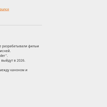
nounce
не разрабатывали фильм
Дисней.
der".
выйдут в 2026.
между каноном и