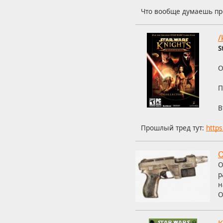
Что вообще думаешь пр
/
S
О
П
В
Прошлый тред тут:
http
О
О
р
н
О