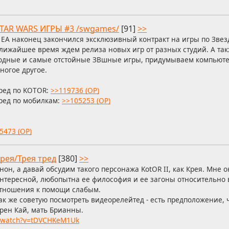
TAR WARS ИГРЫ #3 /swgames/
[91]
>>
 EA наконец закончился эксклюзивный контракт на игры по Звез
лижайшее время ждем релиза новых игр от разных студий. А та
одные и самые отстойные ЗВшные игры, придумываем компьюте
ногое другое.
ред по KOTOR:
>>119736 (OP)
ред по мобилкам:
>>105253 (OP)
5473 (OP)
рея/Трея тред
[380]
>>
нон, а давай обсудим такого персонажа KotOR II, как Крея. Мне 
нтересной, любопытна ее философия и ее загоны относительно 
тношения к помощи слабым.
ак же советую посмотреть видеорелейтед - есть предположение, ч
рен Кай, мать Брианны.
m/watch?v=tDVCHKeM1Uk