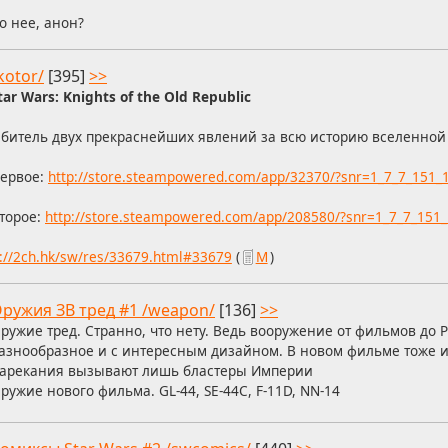
о нее, анон?
kotor/
[395]
>>
tar Wars: Knights of the Old Republic
битель двух прекраснейших явлений за всю историю вселенной
ервое:
http://store.steampowered.com/app/32370/?snr=1_7_7_151_
торое:
http://store.steampowered.com/app/208580/?snr=1_7_7_151
s://2ch.hk/sw/res/33679.html#33679
(
М
)
ружия ЗВ тред #1 /weapon/
[136]
>>
ружие тред. Странно, что нету. Ведь вооружение от фильмов до 
азнообразное и с интересным дизайном. В новом фильме тоже 
арекания вызывают лишь бластеры Империи
ружие нового фильма. GL-44, SE-44C, F-11D, NN-14