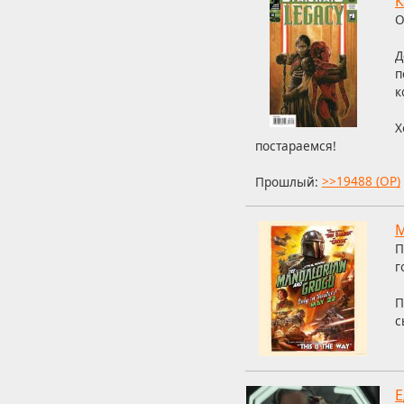
К
О
Д
п
к
Х
постараемся!
Прошлый:
>>19488 (OP)
М
П
г
П
с
Е