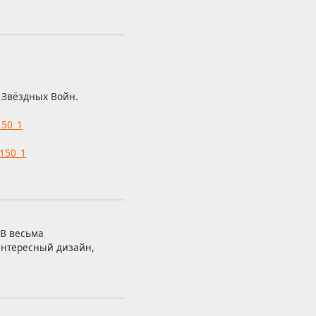
 Звёздных Войн.
150_1
_150_1
РВ весьма
интересный дизайн,