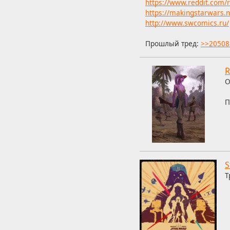
https://www.reddit.com
https://makingstarwars.n
http://www.swcomics.ru/
Прошлый тред:
>>20508
R
О
П
S
Т