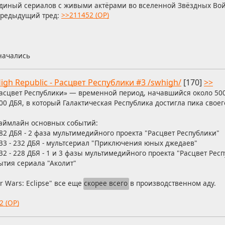
диный сериалов с живыми актёрами во вселенной Звёздных Вой
редыдущий тред:
>>211452 (OP)
 начались
igh Republic - Расцвет Республики #3 /swhigh/
[170]
>>
асцвет Республики» — временной период, начавшийся около 50
00 ДБЯ, в который Галактическая Республика достигла пика своег
аймлайн основных событий:
82 ДБЯ - 2 фаза мультимедийного проекта "Расцвет Республики"
33 - 232 ДБЯ - мультсериал "Приключения юных джедаев"
32 - 228 ДБЯ - 1 и 3 фазы мультимедийного проекта "Расцвет Рес
ытия сериала "Аколит"
r Wars: Eclipse" все еще
скорее всего
в производственном аду.
2 (OP)