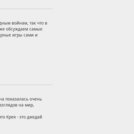
дным войнам, так что в
кже обсуждаем самые
рные игры сами и
она показалась очень
взглядов на мир,
то Крея - это джедай