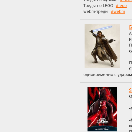
Треды по LEGO:
#lego
webm-треды:
#webm
Б
А
и
П
с
П
С
одновременно с ударом
S
О
«
«
к
П