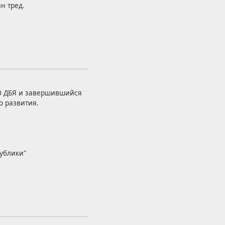
н тред.
0 ДБЯ и завершившийся
о развития.
публики"