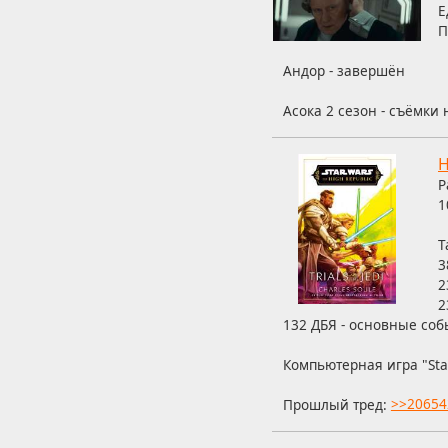
Е
П
Андор - завершён
Асока 2 сезон - съёмки
H
Р
1
Т
3
2
2
132 ДБЯ - основные соб
Компьютерная игра "Sta
Прошлый тред:
>>20654