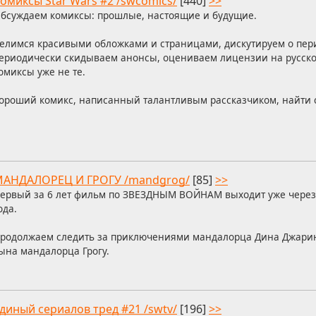
омиксы Star Wars #2 /swcomics/
[440]
>>
бсуждаем комиксы: прошлые, настоящие и будущие.
елимся красивыми обложками и страницами, дискутируем о пер
ериодически скидываем анонсы, оцениваем лицензии на русско
омиксы уже не те.
ороший комикс, написанный талантливым рассказчиком, найти 
АНДАЛОРЕЦ И ГРОГУ /mandgrog/
[85]
>>
ервый за 6 лет фильм по ЗВЕЗДНЫМ ВОЙНАМ выходит уже через 
ода.
родолжаем следить за приключениями мандалорца Дина Джарин
ына мандалорца Грогу.
диный сериалов тред #21 /swtv/
[196]
>>