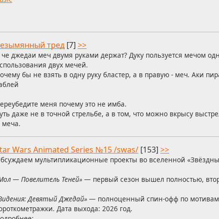
езымянный тред
[7]
>>
 че джедаи меч двумя руками держат? Дуку пользуется мечом одн
спользования двух мечей.
очему бы не взять в одну руку бластер, а в правую - меч. Аки пи
аблей
ереубедите меня почему это не имба.
уть даже не в точной стрельбе, а в том, что можно вкрысу выстр
 меча.
tar Wars Animated Series №15 /swas/
[153]
>>
бсуждаем мультипликационные проекты во вселенной «Звёздны
Мол — Повелитель Теней»
— первый сезон вышел полностью, втор
Видения: Девятый Джедай»
— полноценный спин-офф по мотива
ороткометражки. Дата выхода: 2026 год.
одробнее: