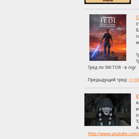
S
У
б
г
м
Т
Т
Тред по SW:ТОR - в /vg/
Предыдущий тред:
>>14
К
А
и
о
Т
А
http://www.youtube.co