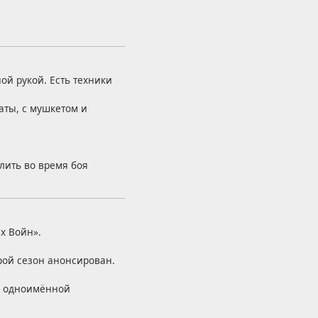
ой рукой. Есть техники
раты, с мушкетом и
елить во время боя
х Войн».
ой сезон анонсирован.
м одноимённой