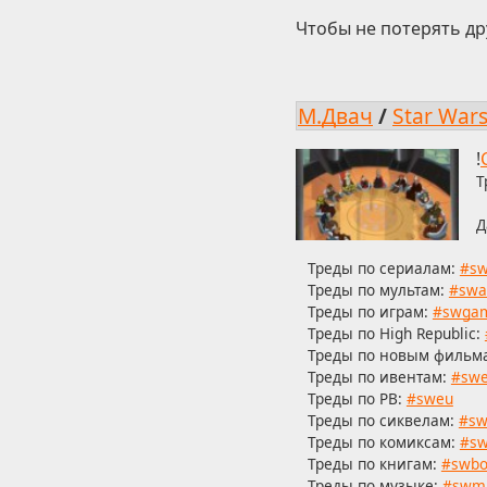
Чтобы не потерять др
М.Двач
/
Star War
!
Т
Д
Треды по сериалам:
#sw
Треды по мультам:
#swa
Треды по играм:
#swga
Треды по High Republic:
Треды по новым фильм
Треды по ивентам:
#swe
Треды по РВ:
#sweu
Треды по сиквелам:
#sw
Треды по комиксам:
#sw
Треды по книгам:
#swbo
Треды по музыке:
#swm