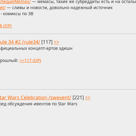
/r/SequelMemes/
— мемасы, такие же субреддиты есть и на остал
et/
— сливы и новости, довольно надежный источник
- комиксы по ЗВ
8 (OP)
ule 34 #2 /rule34/
[117]
>>
фициальных концепт-артов эдишн
рошлый:
>>117 (OP)
tar Wars Celebration /swevent/
[221]
>>
ред обсуждения ивентов по Star Wars