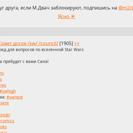
уг друга, если М.Двач заблокируют, подпишись на
@m2c
Ясно ☀
s
Совет доски /sw/ /council/
[1905]
>>
ред для вопросов по вселенной Star Wars
а пребудет с вами Сила!
tv
s
mes
#swhigh
ам:
#swnext
vent
seqtr
comics
oks
usic