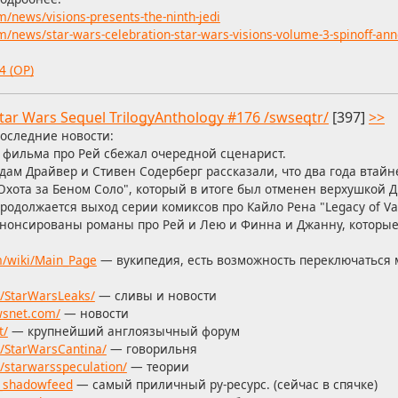
/news/visions-presents-the-ninth-jedi
/news/star-wars-celebration-star-wars-visions-volume-3-spinoff-an
4 (OP)
tar Wars Sequel TrilogyAnthology #176 /swseqtr/
[397]
>>
оследние новости:
 фильма про Рей сбежал очередной сценарист.
дам Драйвер и Стивен Содерберг рассказали, что два года втай
Охота за Беном Соло", который в итоге был отменен верхушкой 
родолжается выход серии комиксов про Кайло Рена "Legacy of Va
нонсированы романы про Рей и Лею и Финна и Джанну, которые 
m/wiki/Main_Page
— вукипедия, есть возможность переключаться 
r/StarWarsLeaks/
— сливы и новости
wsnet.com/
— новости
t/
— крупнейший англоязычный форум
r/StarWarsCantina/
— говорильня
/starwarsspeculation/
— теории
s_shadowfeed
— самый приличный ру-ресурс. (сейчас в спячке)