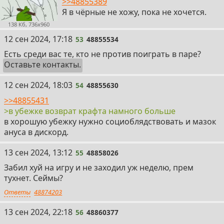
>>48855389
Я в чёрные не хожу, пока не хочется.
138 Кб, 736x960
53
12 сен 2024, 17:18
53
48855534
Есть среди вас те, кто не против поиграть в паре?
Оставьте контакты.
54
12 сен 2024, 18:03
54
48855630
>>48855431
>в убежке возврат крафта намного больше
в хорошую убежку нужно социоблядствовать и мазок
ануса в дискорд.
55
13 сен 2024, 13:12
55
48858026
Забил хуй на игру и не заходил уж неделю, прем
тухнет. Сеймы?
Ответы
48874203
56
13 сен 2024, 22:18
56
48860377