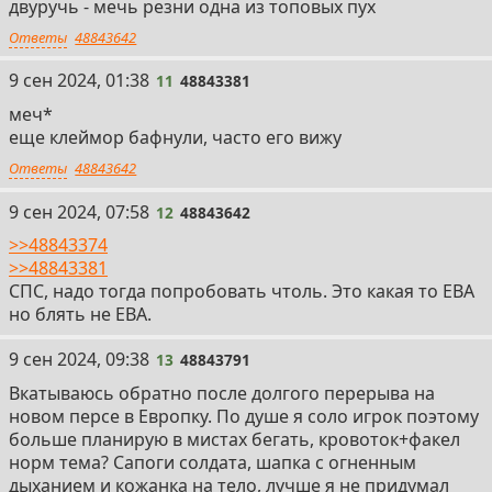
двуручь - мечь резни одна из топовых пух
Ответы
48843642
11
9 сен 2024, 01:38
11
48843381
меч*
еще клеймор бафнули, часто его вижу
Ответы
48843642
12
9 сен 2024, 07:58
12
48843642
>>48843374
>>48843381
СПС, надо тогда попробовать чтоль. Это какая то ЕВА
но блять не ЕВА.
13
9 сен 2024, 09:38
13
48843791
Вкатываюсь обратно после долгого перерыва на
новом персе в Европку. По душе я соло игрок поэтому
больше планирую в мистах бегать, кровоток+факел
норм тема? Сапоги солдата, шапка с огненным
дыханием и кожанка на тело, лучше я не придумал