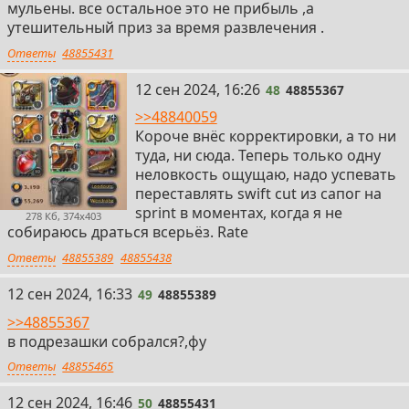
мульены. все остальное это не прибыль ,а
утешительный приз за время развлечения .
Ответы
48855431
48
12 сен 2024, 16:26
48
48855367
>>48840059
Короче внёс корректировки, а то ни
туда, ни сюда. Теперь только одну
неловкость ощущаю, надо успевать
переставлять swift cut из сапог на
sprint в моментах, когда я не
278 Кб, 374x403
собираюсь драться всерьёз. Rate
Ответы
48855389
48855438
49
12 сен 2024, 16:33
49
48855389
>>48855367
в подрезашки собрался?,фу
Ответы
48855465
50
12 сен 2024, 16:46
50
48855431