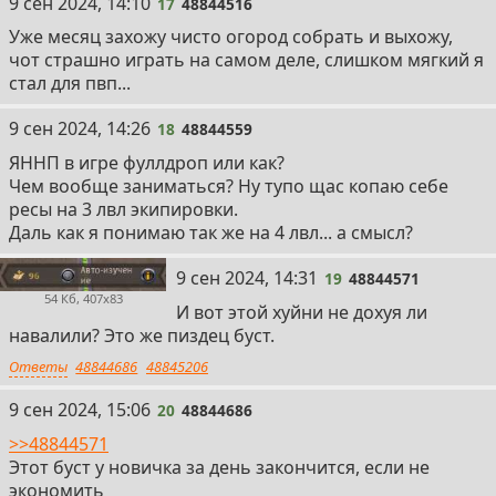
17
9 сен 2024, 14:10
17
48844516
Уже месяц захожу чисто огород собрать и выхожу,
чот страшно играть на самом деле, слишком мягкий я
стал для пвп...
18
9 сен 2024, 14:26
18
48844559
ЯННП в игре фуллдроп или как?
Чем вообще заниматься? Ну тупо щас копаю себе
ресы на 3 лвл экипировки.
Даль как я понимаю так же на 4 лвл... а смысл?
19
9 сен 2024, 14:31
19
48844571
54 Кб, 407x83
И вот этой хуйни не дохуя ли
навалили? Это же пиздец буст.
Ответы
48844686
48845206
20
9 сен 2024, 15:06
20
48844686
>>48844571
Этот буст у новичка за день закончится, если не
экономить