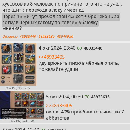
хуесосов из 8 человек, по причине того что не учёл,
что щит с перехода в локу имеет кд
через 15 минут пробал свой 4.3 сет + бронеконь за
сотку в чёрных какому-то совсем ублюдку
мнения?
Ответы
48933440
48933635
48940956
69
4 окт 2024, 23:40
69
48933440
>>48933405
иду дрюнить писю в чёрные опять,
пожелайте удачи
259 Кб, 340x409
70
5 окт 2024, 00:30
70
48933635
>>48933405
около 40% проёбаного вынес из 7
аббатства
387 Кб, 574x370
71
5 окт 2024, 12:40
71
48934617