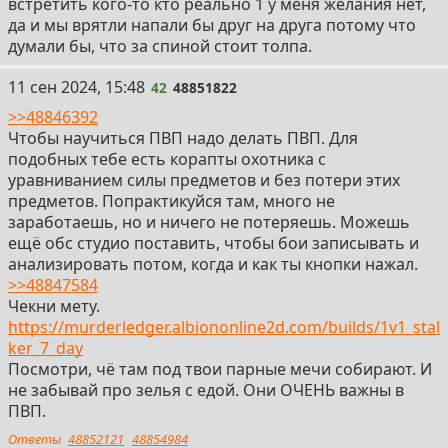
встретить кого-то кто реально 1 у меня желания нет,
да и мы врятли напали бы друг на друга потому что
думали бы, что за спиной стоит толпа.
42
11 сен 2024, 15:48
42
48851822
>>48846392
Чтобы научиться ПВП надо делать ПВП. Для
подобных тебе есть корапты охотника с
уравниванием силы предметов и без потери этих
предметов. Попрактикуйся там, много не
заработаешь, но и ничего не потеряешь. Можешь
ещё обс студио поставить, чтобы бои записывать и
анализировать потом, когда и как ты кнопки нажал.
>>48847584
Чекни мету.
https://murderledger.albiononline2d.com/builds/1v1_stal
ker_7_day
Посмотри, чё там под твои парные мечи собирают. И
не забывай про зелья с едой. Они ОЧЕНЬ важны в
ПВП.
Ответы
48852121
48854984