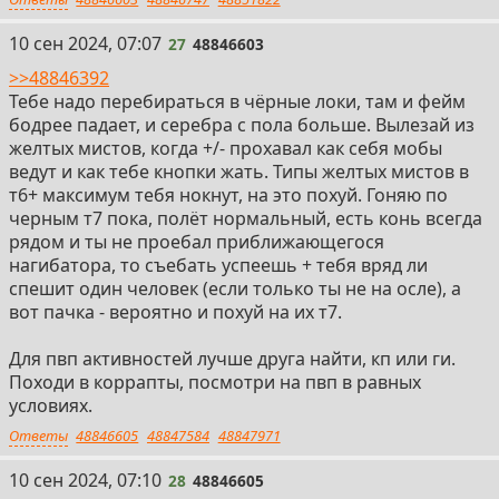
27
10 сен 2024, 07:07
27
48846603
>>48846392
Тебе надо перебираться в чёрные локи, там и фейм
бодрее падает, и серебра с пола больше. Вылезай из
желтых мистов, когда +/- прохавал как себя мобы
ведут и как тебе кнопки жать. Типы желтых мистов в
т6+ максимум тебя нокнут, на это похуй. Гоняю по
черным т7 пока, полёт нормальный, есть конь всегда
рядом и ты не проебал приближающегося
нагибатора, то съебать успеешь + тебя вряд ли
спешит один человек (если только ты не на осле), а
вот пачка - вероятно и похуй на их т7.
Для пвп активностей лучше друга найти, кп или ги.
Походи в коррапты, посмотри на пвп в равных
условиях.
Ответы
48846605
48847584
48847971
28
10 сен 2024, 07:10
28
48846605