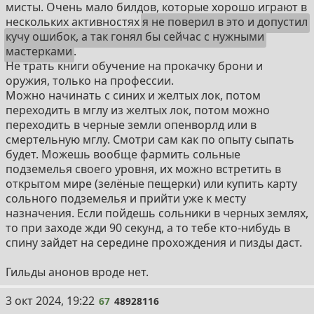
мисты. Очень мало билдов, которые хорошо играют в
нескольких активностях
я не поверил в это и допустил
кучу ошибок, а так гонял бы сейчас с нужными
мастерками
.
Не трать книги обучение на прокачку брони и
оружия, только на профессии.
Можно начинать с синих и желтых лок, потом
переходить в мглу из желтых лок, потом можно
переходить в черные земли опенворлд или в
смертельную мглу. Смотри сам как по опыту сыпать
будет. Можешь вообще фармить сольные
подземелья своего уровня, их можно встретить в
открытом мире (зелёные пещерки) или купить карту
сольного подземелья и прийти уже к месту
назначения. Если пойдешь сольники в черных землях,
то при заходе жди 90 секунд, а то тебе кто-нибудь в
спину зайдет на середине прохождения и пизды даст.
Гильды анонов вроде нет.
67
3 окт 2024, 19:22
67
48928116