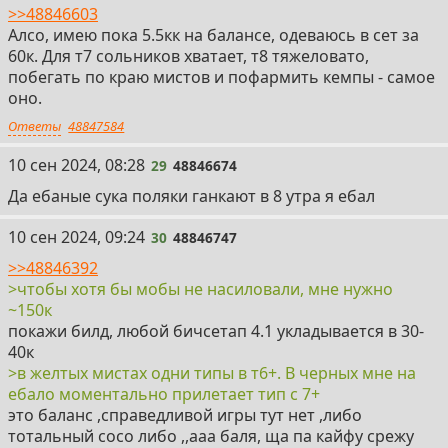
>>48846603
Алсо, имею пока 5.5кк на балансе, одеваюсь в сет за
60к. Для т7 сольников хватает, т8 тяжеловато,
побегать по краю мистов и пофармить кемпы - самое
оно.
Ответы
48847584
29
10 сен 2024, 08:28
29
48846674
Да ебаные сука поляки ганкают в 8 утра я ебал
30
10 сен 2024, 09:24
30
48846747
>>48846392
>чтобы хотя бы мобы не насиловали, мне нужно
~150к
покажи билд, любой бичсетап 4.1 укладывается в 30-
40к
>в желтых мистах одни типы в т6+. В черных мне на
ебало моментально прилетает тип с 7+
это баланс ,справедливой игры тут нет ,либо
тотальный сосо либо ,,ааа баля, ща па кайфу срежу