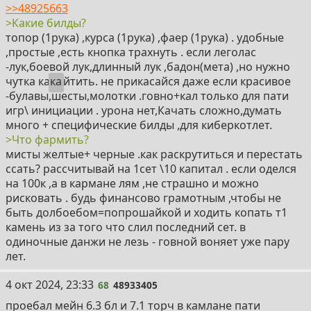
>>48925663
>Какие билды?
топор (1рука) ,курса (1рука) ,фаер (1рука) . удобные
,простые ,есть кнопка трахнуть . если леголас
-лук,боевой лук,длинный лук ,бадон(мета) ,но нужно
чутка ка
ка
йтить. не прикасайся даже если красивое
-булавы,шесты,молотки .говно+кал только для пати
игр\ инициации . урона нет,Качать сложно,думать
много + специфические билды ,для киберкотлет.
>Что фармить?
мисты желтые+ черные .как раскрутиться и перестать
ссать? рассчитывай на 1сет \10 капитал . если оделся
на 100к ,а в кармане лям ,не страшно и можно
рисковать . будь финансово грамотным ,чтобы не
быть долбоебом=попрошайкой и ходить копать т1
камень из за того что слил последний сет. в
одиночные данжи не лезь - говной воняет уже пару
лет.
68
4 окт 2024, 23:33
68
48933405
проебал мейн 6.3 бл и 7.1 торч в камлане пати