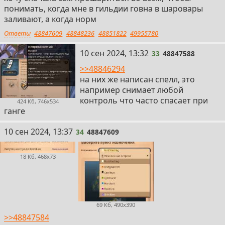
понимать, когда мне в гильдии говна в шаровары
заливают, а когда норм
Ответы
48847609
48848236
48851822
49955780
33
10 сен 2024, 13:32
33
48847588
>>48846294
на них же написан спелл, это
например снимает любой
контроль что часто спасает при
424 Кб, 746x534
ганге
34
10 сен 2024, 13:37
34
48847609
18 Кб, 468x73
69 Кб, 490x390
>>48847584