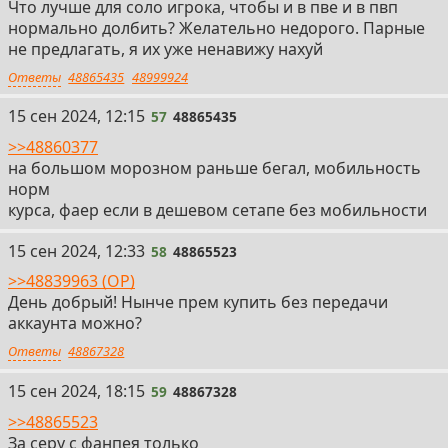
Что лучше для соло игрока, чтобы и в пве и в пвп
нормально долбить? Желательно недорого. Парные
не предлагать, я их уже ненавижу нахуй
Ответы
48865435
48999924
57
15 сен 2024, 12:15
57
48865435
>>48860377
на большом морозном раньше бегал, мобильность
норм
курса, фаер если в дешевом сетапе без мобильности
58
15 сен 2024, 12:33
58
48865523
>>48839963 (OP)
День добрый! Нынче прем купить без передачи
аккаунта можно?
Ответы
48867328
59
15 сен 2024, 18:15
59
48867328
>>48865523
За серу с фанпея только