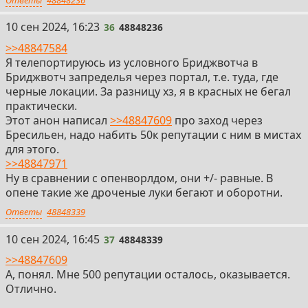
36
10 сен 2024, 16:23
36
48848236
>>48847584
Я телепортируюсь из условного Бриджвотча в
Бриджвотч запределья через портал, т.е. туда, где
черные локации. За разницу хз, я в красных не бегал
практически.
Этот анон написал
>>48847609
про заход через
Бресильен, надо набить 50к репутации с ним в мистах
для этого.
>>48847971
Ну в сравнении с опенворлдом, они +/- равные. В
опене такие же дроченые луки бегают и оборотни.
Ответы
48848339
37
10 сен 2024, 16:45
37
48848339
>>48847609
А, понял. Мне 500 репутации осталось, оказывается.
Отлично.