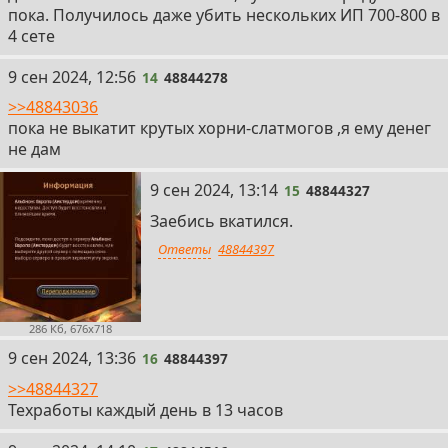
пока. Получилось даже убить нескольких ИП 700-800 в
4 сете
14
9 сен 2024, 12:56
14
48844278
>>48843036
пока не выкатит крутых хорни-слатмогов ,я ему денег
не дам
15
9 сен 2024, 13:14
15
48844327
Заебись вкатился.
Ответы
48844397
286 Кб, 676x718
16
9 сен 2024, 13:36
16
48844397
>>48844327
Техработы каждый день в 13 часов