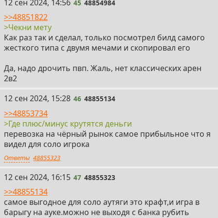
45
12 сен 2024, 14:56
45
48854984
>>48851822
>Чекни мету
Как раз так и сделал, только посмотрел билд самого
жесткого типа с двумя мечами и скопировал его
Да, надо дрочить пвп. Жаль, нет классических арен
2в2
46
12 сен 2024, 15:28
46
48855134
>>48853734
>Где плюс/минус крутятся деньги
перевозка на чёрный рынок самое прибыльное что я
видел для соло игрока
Ответы
48855323
47
12 сен 2024, 16:15
47
48855323
>>48855134
самое выгодное для соло аутяги это крафт,и игра в
барыгу на ауке.можно не выходя с банка рубить