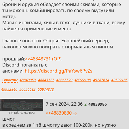
брони и оружия обладает своими скилами, которые
ты можешь комбинировать по своему вкусу (или
мете).
Маги с инвизами, хилы в тяже, лучники в ткани, всему
найдется применение и место.
Главные новости: Открыт Европейский сервер,
наконец можно поиграть с нормальным пингом.
прошлый:
>>48348731 (OP)
Discord поганкать с
анонами:
https://discord.gg/PaYsw6PvZs
Ответы
48840059
48843127
48865523
48922108
49287614
49592185
49952840
50056682
50974373
2
7 сен 2024, 22:36
2
48839986
>>48839830 →
305 Кб, 3776x1051
шмот
в среднем за 1 т8 шмотку дают 100-200к, но нужно