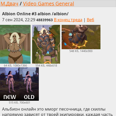
М.Двач
/
Video Games General
Albion Online #3 albion /albion/
7 сен 2024, 22:29
В конец треда
|
Веб
48839963
548 Кб, 1440x900
64 Кб, 1080x1366
554 Кб, 448x618
515 Кб, 700x601
Альбион онлайн это мморг песочница, где скиллы
напрямую зависят от твоей экипировки, каждая часть