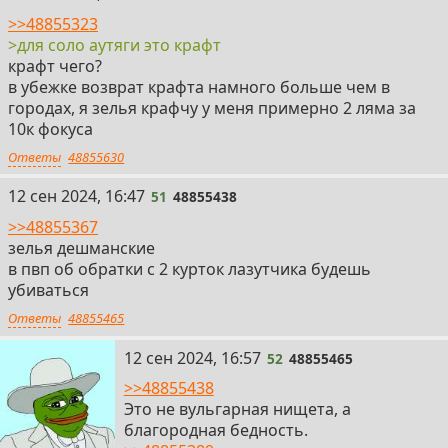
>>48855323
>для соло аутяги это крафт
крафт чего?
в убежке возврат крафта намного больше чем в
городах, я зелья крафчу у меня примерно 2 ляма за
10к фокуса
Ответы
48855630
51
12 сен 2024, 16:47
51
48855438
>>48855367
зелья дешманские
в пвп об обратки с 2 курток лазутчика будешь
убиваться
Ответы
48855465
52
12 сен 2024, 16:57
52
48855465
>>48855438
Это не вульгарная нищета, а
благородная бедность.