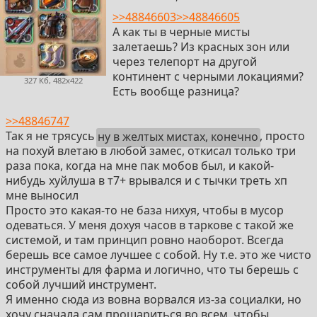
>>48846603
>>48846605
А как ты в черные мисты
залетаешь? Из красных зон или
через телепорт на другой
континент с черными локациями?
327 Кб, 482x422
Есть вообще разница?
>>48846747
Так я не трясусь
ну в желтых мистах, конечно
, просто
на похуй влетаю в любой замес, откисал только три
раза пока, когда на мне пак мобов был, и какой-
нибудь хуйлуша в т7+ врывался и с тычки треть хп
мне выносил
Просто это какая-то не база нихуя, чтобы в мусор
одеваться. У меня дохуя часов в таркове с такой же
системой, и там принцип ровно наоборот. Всегда
берешь все самое лучшее с собой. Ну т.е. это же чисто
инструменты для фарма и логично, что ты берешь с
собой лучший инструмент.
Я именно сюда из вовна ворвался из-за социалки, но
хочу сначала сам прошариться во всем, чтобы