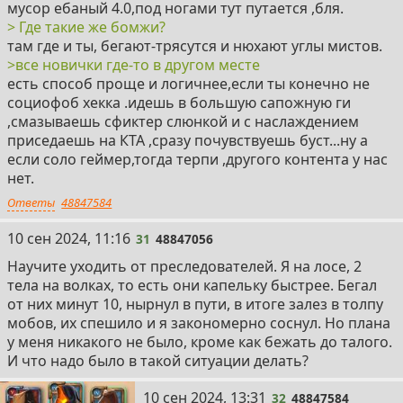
мусор ебаный 4.0,под ногами тут путается ,бля.
> Где такие же бомжи?
там где и ты, бегают-трясутся и нюхают углы мистов.
>все новички где-то в другом месте
есть способ проще и логичнее,если ты конечно не
социофоб хекка .идешь в большую сапожную ги
,смазываешь сфиктер слюнкой и с наслаждением
приседаешь на КТА ,сразу почувствуешь буст...ну а
если соло геймер,тогда терпи ,другого контента у нас
нет.
Ответы
48847584
31
10 сен 2024, 11:16
31
48847056
Научите уходить от преследователей. Я на лосе, 2
тела на волках, то есть они капельку быстрее. Бегал
от них минут 10, нырнул в пути, в итоге залез в толпу
мобов, их спешило и я закономерно соснул. Но плана
у меня никакого не было, кроме как бежать до талого.
И что надо было в такой ситуации делать?
32
10 сен 2024, 13:31
32
48847584