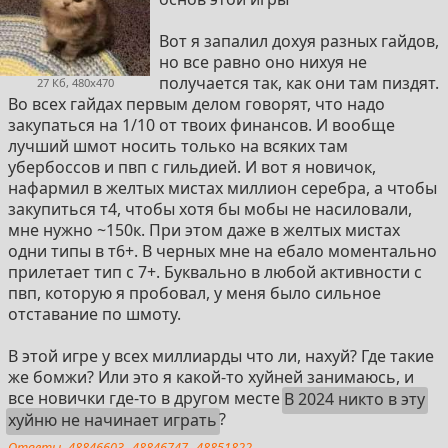
Вот я запалил дохуя разных гайдов,
но все равно оно нихуя не
получается так, как они там пиздят.
27 Кб, 480x470
Во всех гайдах первым делом говорят, что надо
закупаться на 1/10 от твоих финансов. И вообще
лучший шмот носить только на всяких там
убербоссов и пвп с гильдией. И вот я новичок,
нафармил в желтых мистах миллион серебра, а чтобы
закупиться т4, чтобы хотя бы мобы не насиловали,
мне нужно ~150к. При этом даже в желтых мистах
одни типы в т6+. В черных мне на ебало моментально
прилетает тип с 7+. Буквально в любой активности с
пвп, которую я пробовал, у меня было сильное
отставание по шмоту.
В этой игре у всех миллиарды что ли, нахуй? Где такие
же бомжи? Или это я какой-то хуйней занимаюсь, и
все новички где-то в другом месте
В 2024 никто в эту
хуйню не начинает играть
?
Ответы
48846603
48846747
48851822