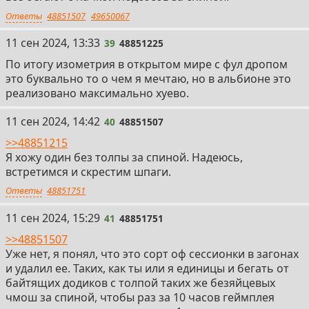
Ответы
48851507
49650067
39
11 сен 2024, 13:33
39
48851225
По итогу изометрия в открытом мире с фул дропом
это буквально то о чем я мечтаю, но в альбионе это
реализовано максимально хуево.
40
11 сен 2024, 14:42
40
48851507
>>48851215
Я хожу один без толпы за спиной. Надеюсь,
встретимся и скрестим шпаги.
Ответы
48851751
41
11 сен 2024, 15:29
41
48851751
>>48851507
Уже нет, я понял, что это сорт оф сессионки в загонах
и удалил ее. Таких, как ты или я единицы и бегать от
байтящих додиков с толпой таких же безяйцевых
чмош за спиной, чтобы раз за 10 часов геймплея