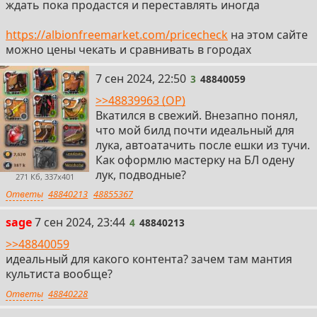
ждать пока продастся и переставлять иногда
https://albionfreemarket.com/pricecheck
на этом сайте
можно цены чекать и сравнивать в городах
3
7 сен 2024, 22:50
3
48840059
>>48839963 (OP)
Вкатился в свежий. Внезапно понял,
что мой билд почти идеальный для
лука, автоатачить после ешки из тучи.
Как оформлю мастерку на БЛ одену
лук, подводные?
271 Кб, 337x401
Ответы
48840213
48855367
4
sage
7 сен 2024, 23:44
4
48840213
>>48840059
идеальный для какого контента? зачем там мантия
культиста вообще?
Ответы
48840228