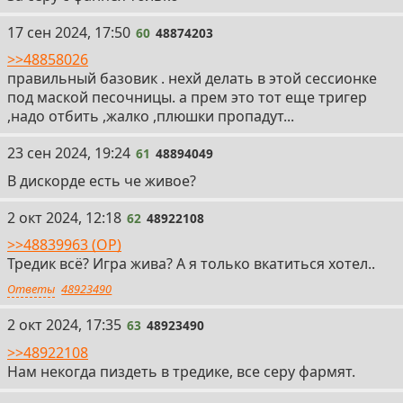
60
17 сен 2024, 17:50
60
48874203
>>48858026
правильный базовик . нехй делать в этой сессионке
под маской песочницы. а прем это тот еще тригер
,надо отбить ,жалко ,плюшки пропадут...
61
23 сен 2024, 19:24
61
48894049
В дискорде есть че живое?
62
2 окт 2024, 12:18
62
48922108
>>48839963 (OP)
Тредик всё? Игра жива? А я только вкатиться хотел..
Ответы
48923490
63
2 окт 2024, 17:35
63
48923490
>>48922108
Нам некогда пиздеть в тредике, все серу фармят.