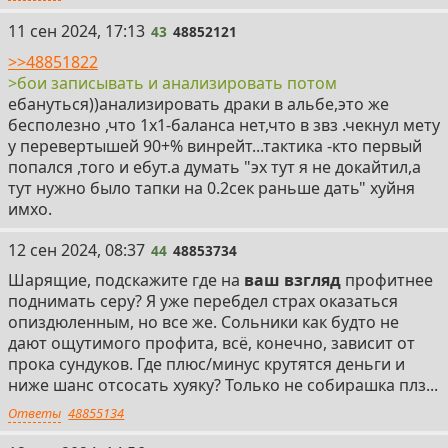
43
11 сен 2024, 17:13
43
48852121
>>48851822
>бои записывать и анализировать потом
ебануться))анализировать драки в альбе,это же
бесполезно ,что 1х1-баланса нет,что в звз .чекнул мету
у перевертышей 90+% винрейт...тактика -кто первый
попался ,того и ебут.а думать "эх тут я не докайтил,а
тут нужно было тапки на 0.2сек раньше дать" хуйня
имхо.
44
12 сен 2024, 08:37
44
48853734
Шарящие, подскажите где на
ваш взгляд
профитнее
поднимать серу? Я уже перебдел страх оказаться
опиздюленным, но все же. Сольники как будто не
дают ощутимого профита, всё, конечно, зависит от
прока сундуков. Где плюс/минус крутятся деньги и
ниже шанс отсосать хуяку? Только не собирашка плз...
Ответы
48855134