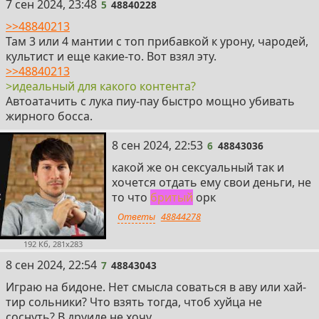
5
7 сен 2024, 23:48
5
48840228
>>48840213
Там 3 или 4 мантии с топ прибавкой к урону, чародей,
культист и еще какие-то. Вот взял эту.
>>48840213
>идеальный для какого контента?
Автоатачить с лука пиу-пау быстро мощно убивать
жирного босса.
6
8 сен 2024, 22:53
6
48843036
какой же он сексуальный так и
хочется отдать ему свои деньги, не
то что
бpитый
орк
Ответы
48844278
192 Кб, 281x283
7
8 сен 2024, 22:54
7
48843043
Играю на бидоне. Нет смысла соваться в аву или хай-
тир сольники? Что взять тогда, чтоб хуйца не
соснуть? В друиде не хочу...