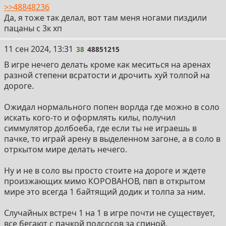
>>48848236
Да, я тоже так делал, вот там меня ногами пиздили
пацаны с 3к хп
38
11 сен 2024, 13:31
38
48851215
В игре нечего делать кроме как меситься на аренах
разной степени всратости и дрочить хуй толпой на
дороге.
Ожидал нормального попен ворлда где можно в соло
искать кого-то и оформлять килы, получил
симмулятор долбоеба, где если ты не играешь в
пачке, то играй арену в выделенном загоне, а в соло в
отркытом мире делать нечего.
Ну и не в соло вы просто стоите на дороге и ждете
произжающих мимо КОРОВАНОВ, пвп в открытом
мире это всегда 1 байтящий додик и толпа за ним.
Случайных встреч 1 на 1 в игре почти не существует,
все бегают с пачкой подсосов за спиной.