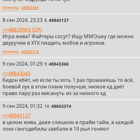
Ответы
48843366
8
8 сен 2024, 23:23
8
48843127
>>48839963 (OP)
Игра жива? Файтеры сосут? Ищу ММОшку где можно
двуручем в ХТХ пиздить мобов и игроков.
Ответы
48843374
9
9 сен 2024, 01:29
9
48843366
>>48843043
бидон ебëт, но если ты хоть 1 раз промажешь то всë,
боевой лук в этом плане получше, низкое кд даëт
право пару раз мисануть из за низкого кд
10
9 сен 2024, 01:32
10
48843374
>>48843127
в целом жива, даже слишком в прайм тайм, в каждой
локе гангодебилы заебали в 10 рыл гоняют