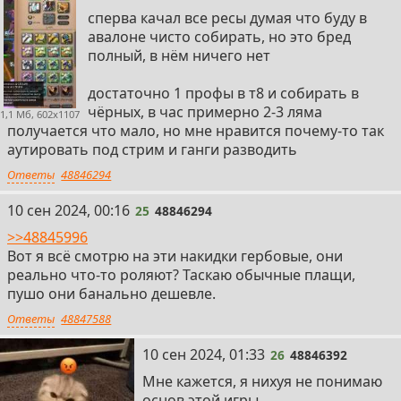
сперва качал все ресы думая что буду в
авалоне чисто собирать, но это бред
полный, в нём ничего нет
достаточно 1 профы в т8 и собирать в
чёрных, в час примерно 2-3 ляма
1,1 Мб, 602x1107
получается что мало, но мне нравится почему-то так
аутировать под стрим и ганги разводить
Ответы
48846294
25
10 сен 2024, 00:16
25
48846294
>>48845996
Вот я всё смотрю на эти накидки гербовые, они
реально что-то роляют? Таскаю обычные плащи,
пушо они банально дешевле.
Ответы
48847588
26
10 сен 2024, 01:33
26
48846392
Мне кажется, я нихуя не понимаю
основ этой игры