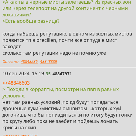
>А как ты в черные мисты залетаешь? Из красных зон
или через телепорт на другой континент с черными
локациями?
>Есть вообще разница?
когда набьешь репутацию, в одном из желтых мистов
появится тп в brecilien, почти все от туда в мист
заходят
сколько там репутации надо не помню уже
Ответы
48848236
48848339
35
10 сен 2024, 15:19
35
48847971
>>48846603
> Походи в коррапты, посмотри на пвп в равных
условиях.
нет там равных условий ,по кд будут попадаться
дроченые луки \мистики с инвизом ...которых хуй
догонишь что бы попиздиться ,и по итогу будут гонки
по кругу либо пока не заебет и пойдешь ломать
крисы на скип
Ответы
48848236