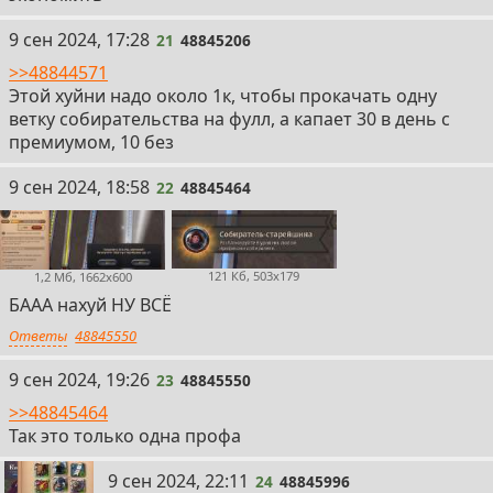
21
9 сен 2024, 17:28
21
48845206
>>48844571
Этой хуйни надо около 1к, чтобы прокачать одну
ветку собирательства на фулл, а капает 30 в день с
премиумом, 10 без
22
9 сен 2024, 18:58
22
48845464
121 Кб, 503x179
1,2 Мб, 1662x600
БААА нахуй НУ ВСЁ
Ответы
48845550
23
9 сен 2024, 19:26
23
48845550
>>48845464
Так это только одна профа
24
9 сен 2024, 22:11
24
48845996