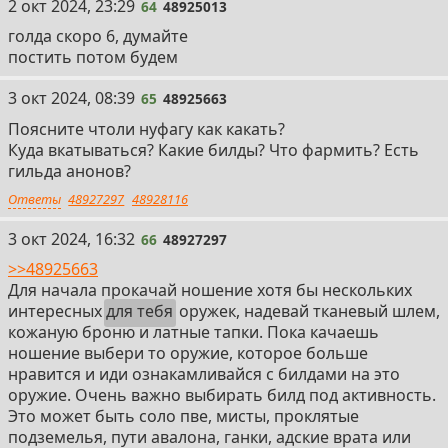
64
2 окт 2024, 23:29
64
48925013
голда скоро 6, думайте
постить потом будем
65
3 окт 2024, 08:39
65
48925663
Поясните чтоли нуфагу как какать?
Куда вкатываться? Какие билды? Что фармить? Есть
гильда анонов?
Ответы
48927297
48928116
66
3 окт 2024, 16:32
66
48927297
>>48925663
Для начала прокачай ношение хотя бы нескольких
интересных
для тебя
оружек, надевай тканевый шлем,
кожаную броню и латные тапки. Пока качаешь
ношение выбери то оружие, которое больше
нравится и иди ознакамливайся с билдами на это
оружие. Очень важно выбирать билд под активность.
Это может быть соло пве, мисты, проклятые
подземелья, пути авалона, ганки, адские врата или