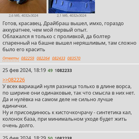
2,6 Мб, 4032x3024
2,1 Мб, 4032x3024
Готов, красавец. Драйбраш вышел, имхо, гораздо
аккуратнее, чем мой первый опыт.
Облажался я только с проливкой, да болтер
спаренный на башне вышел неряшливым, там сложно
было его красить
Ответы
082259
082264
082433
083570
49
25 фев 2024, 18:19
49
1
082233
>>082226
У всех вариаций нуля разница только в длине ворса,
по ширине они одинаковые, так что смысла в них нет.
Да и нулёвка на самом деле не сильно лучше
единички.
Ну и присоединюсь к кисточкочрачу - синтетика кал,
колонок база, при минимальном уходе будет жить
очень долго.
50
25 фев 2024, 18:29
50
1
082238