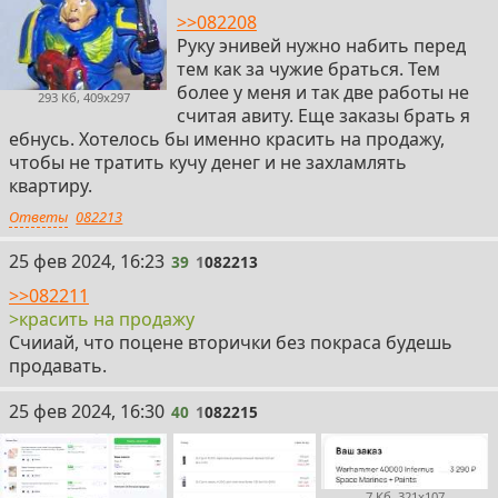
>>082208
Руку энивей нужно набить перед
тем как за чужие браться. Тем
более у меня и так две работы не
293 Кб, 409x297
считая авиту. Еще заказы брать я
ебнусь. Хотелось бы именно красить на продажу,
чтобы не тратить кучу денег и не захламлять
квартиру.
Ответы
082213
39
25 фев 2024, 16:23
39
1
082213
>>082211
>красить на продажу
Счииай, что поцене вторички без покраса будешь
продавать.
40
25 фев 2024, 16:30
40
1
082215
7 Кб, 321x107