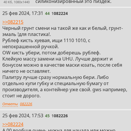
силиконизировнный это пиздеж.
40 Кб, 1080x1440
44
25 фев 2024, 17:31
44
1
082224
>>082215
Черный грунт смени на такой же как и белый, грунт-
эмаль !для пластика!.
Рублеф кисть хуевая, ищи 1110 1010, с
непокрашенной ручкой.
OW кисть убери, потом доберешь рублеф.
Клейкую массу замени на UHU. Лучше держит и
бонусом можно в качестве маски юзать, после себя
ничего не оставляет.
Палитру лучше сразу нормальную бери. Либо
отдельно купи губку и специальную бумагу от
производителя, а контейнер уже свой. gws например,
стоит не дорого.
Ответы
082226
45
25 фев 2024, 17:53
45
1
082226
>>082224
А 00 вообще очень нужна для начала или можно