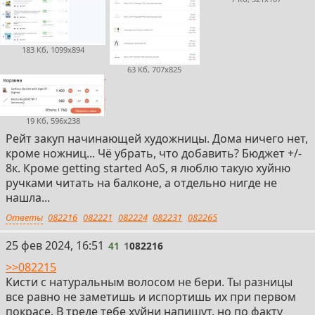
183 Кб, 1099x894
63 Кб, 707x825
19 Кб, 596x238
Рейт закуп начинающей художницы. Дома ничего нет,
кроме ножниц... Чё убрать, что добавить? Бюджет +/-
8к. Кроме getting started AoS, я люблю такую хуйню
ручками читать на балконе, а отдельно нигде не
нашла...
Ответы
082216
082221
082224
082231
082265
41
25 фев 2024, 16:51
41
1
082216
>>082215
Кисти с натуральным волосом не бери. Ты разницы
все равно не заметишь и испортишь их при первом
покрасе. В треде тебе хуйни напишут, но по факту