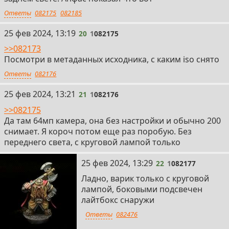
Ответы
082175
082185
20
25 фев 2024, 13:19
20
1
082175
>>082173
Посмотри в метаданных исходника, с каким iso снято
Ответы
082176
21
25 фев 2024, 13:21
21
1
082176
>>082175
Да там 64мп камера, она без настройки и обычно 200
снимает. Я короч потом еще раз поробую. Без
переднего света, с круговой лампой только
22
25 фев 2024, 13:29
22
1
082177
Ладно, варик только с круговой
лампой, боковыми подсвечен
лайтбокс снаружи
Ответы
082476