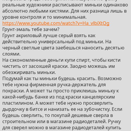
реальные художники расписывают миньки одинаково
абсолютно любыми кистями. Для них разница лишь в
уровне контроля и то минимальная.
https://www.youtube.com/watch?v=Ha_vlbiXtQg
Грунт-эмаль тебе зачем?
Грунт акриловый лучше серый взять как
действительно универсальный под миньки. На
черный светлые цвета заебешься наносить десятью
слоями.
На сэкономленные деньги купи спирт, чтобы кисти
чистить от засохшей краски. Заодно можешь им
обезжиривать миньки.
Подумай как ты миньки будешь красить. Возможно
тебе нужна фирменная ручка-держатель для
покраски. А может ты просто приклеишь миньку к
какой-нибудь банке из под краски канцелярским
пластилином. А может тебе нужно просверлить
дырдочку в битсе и нанизать ее на зубочистку. Если
будешь сверлить, то покупай дешевые сверла в
строительном или в магазине радиодеталей. Ручку
для сверел можно в магазине радиодеталей купить