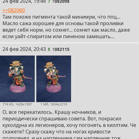
7
24 фев 2024, 19:46
7
1
082098
>>082060
Там похоже пигмента такой минимум, что ппц...
Масло сажа хорошее для основы такой проливки
ведет себя норм, но сохнет... сохнет как масло, даже
если уайт-спиритом или пиненом замешать...
8
24 фев 2024, 20:43
8
1
082115
774 Кб, 1428x1907
1 Мб, 1654x2210
О, все перекатилось. Крашу ночников, и
периодически спрашиваю совета. Вот, покрасил
куколдуна из легионеров, хочу погонять в киллтим. Че
скажете? Сразу скажу что на ногах кривости
подровнял, и на наплечнике сам наплечник тож