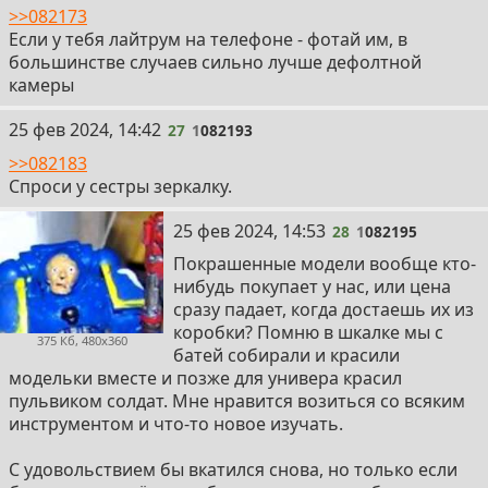
>>082173
Если у тебя лайтрум на телефоне - фотай им, в
большинстве случаев сильно лучше дефолтной
камеры
27
25 фев 2024, 14:42
27
1
082193
>>082183
Спроси у сестры зеркалку.
28
25 фев 2024, 14:53
28
1
082195
Покрашенные модели вообще кто-
нибудь покупает у нас, или цена
сразу падает, когда достаешь их из
коробки? Помню в шкалке мы с
375 Кб, 480x360
батей собирали и красили
модельки вместе и позже для универа красил
пульвиком солдат. Мне нравится возиться со всяким
инструментом и что-то новое изучать.
С удовольствием бы вкатился снова, но только если