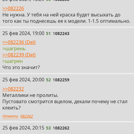
>>082226
Не нужна. У тебя на ней краска будет высыхать до
того как ты поднесешь ее к модели. 1-1.5 оптимально.
51
25 фев 2024, 19:00
51
1
082243
>>082236 (Del)
>шагрень
>>082239 (Del)
>шагрен
Что это значит?
52
25 фев 2024, 20:00
52
1
082259
>>082232
Металлики не пролиты.
Пустовато смотрится вцелом, декали почему не стал
клеить?
Ответы
082262
53
25 фев 2024, 20:15
53
1
082262