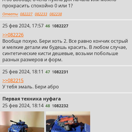
прокрасить спокойно 0 или 1?
Ответы
082227
082233
082238
46
25 фев 2024, 17:57
46
1
082227
>>082226
Вообще похую. Бери хоть 2. Все равно кончик острый
и мелкие детали им будешь красить. В любом случае,
синтетические кисти дешевые, возьми побольше
разных размеров и форм.
47
25 фев 2024, 18:11
47
1
082231
>>082215
У тебя эмаль. Бери абро
Первая техника нуфага
48
25 фев 2024, 18:14
48
1
082232