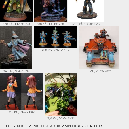
420 Кб, 1420x1893
488 Кб, 1311x1748
511 Кб, 1363x1625
498 Кб, 2268x1157
349 Кб, 994x1326
3 Мб, 2673x2826
715 Кб, 2164x1864
9,8 Мб, 5125x6834
Что такое пигменты и как ими пользоваться