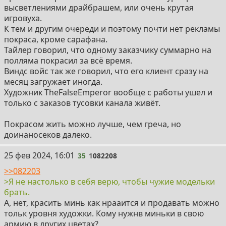
высветлениями драйбрашем, или очень крутая
игровуха.
К тем и другим очереди и поэтому почти нет рекламы
покраса, кроме сарафана.
Тайлер говорил, что одному заказчику суммарно на
полляма покрасил за всё время.
Виндс войс так же говорил, что его клиент сразу на
месяц загружает иногда.
Художник TheFalseEmperor вообще с работы ушел и
только с заказов тусовки канала живёт.
Покрасом жить можно лучше, чем греча, но
доинаносеков далеко.
35
25 фев 2024, 16:01
35
1
082208
>>082203
>Я не настолько в себя верю, чтобы чужие модельки
брать.
А, нет, красить минь как нрааится и продавать можно
тольк уровня художки. Кому нужнв миньки в свою
армию в других цветах?