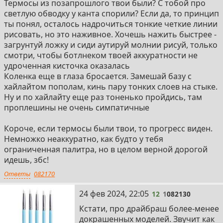
Термосы из позапрошлого твои были? С тобой про
светлую обводку у канта спорили? Если да, то принцип
ты понял, осталось надрочиться тонкие четкие линии
рисовать, но это наживное. Хочешь нажить быстрее -
загрунтуй ложку и сиди аутируй молнии рисуй, только
смотри, чтобы ботлнеком твоей аккуратности не
удроченная кисточка оказалась
Коленка еще в глаза бросается. Замешай базу с
хайлайтом пополам, кинь пару тонких слоев на стыке.
Ну и по хайлайту еще раз тоненько пройдись, там
проплешины не очень симпатичные
Короче, если термосы были твои, то прогресс виден.
Немножко неаккуратно, как будто у тебя
ограниченная палитра, но в целом верной дорогой
идешь, збс!
Ответы
082170
12
24 фев 2024, 22:05
12
1
082130
Кстати, про драйбраш более-менее
докрашенных моделей. Звучит как