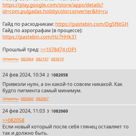
https://play.google.com/store/apps/details?
id=com.pulgadas.hobbycolorconverter&hl=ru
Гайд по расходникам:
https://pastebin.com/DgSf6tGH
Гайд по аэрографам (в процессе):
https://pastebin.com/Hz7HHk31
Прошлый тред:
>>1078474 (OP)
Ответы
082064
082197
083610
2
24 фев 2024, 10:34
2
1
082058
Привезли нулн, а он какой-то совсем никакой. Как
будто пигмента самый минимум.
Ответы
082060
082067
3
24 фев 2024, 11:03
3
1
082060
>>082058
Если новый который после себя глянец оставляет то
так и должно быть.