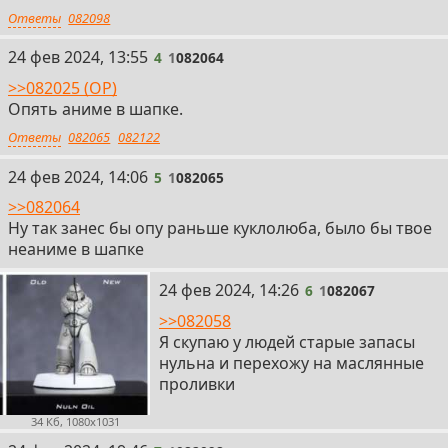
Ответы
082098
4
24 фев 2024, 13:55
4
1
082064
>>082025 (OP)
Опять аниме в шапке.
Ответы
082065
082122
5
24 фев 2024, 14:06
5
1
082065
>>082064
Ну так занес бы опу раньше куклолюба, было бы твое
неаниме в шапке
6
24 фев 2024, 14:26
6
1
082067
>>082058
Я скупаю у людей старые запасы
нульна и перехожу на маслянные
проливки
34 Кб, 1080x1031