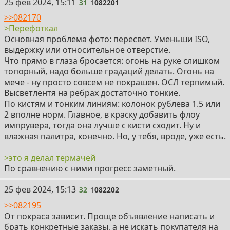
31
25 фев 2024, 15:11
31
1
082201
>>082170
>Перефоткал
Основная проблема фото: пересвет. Уменьши ISO,
выдержку или относительное отверстие.
Что прямо в глаза бросается: огонь на руке слишком
топорный, надо больше градаций делать. Огонь на
мече - ну просто совсем не покрашен. ОСЛ терпимый.
Высветлентя на ребрах достаточно тонкие.
По кистям и тонким линиям: колонок рублева 1.5 или
2 вполне норм. Главное, в краску добавить флоу
импрувера, тогда она лучше с кисти сходит. Ну и
влажная палитра, конечно. Но, у тебя, вроде, уже есть.
>это я делал термачей
По сравнению с ними прогресс заметный.
32
25 фев 2024, 15:13
32
1
082202
>>082195
От покраса зависит. Проще объявление написать и
брать конкретные заказы, а не искать покупателя на