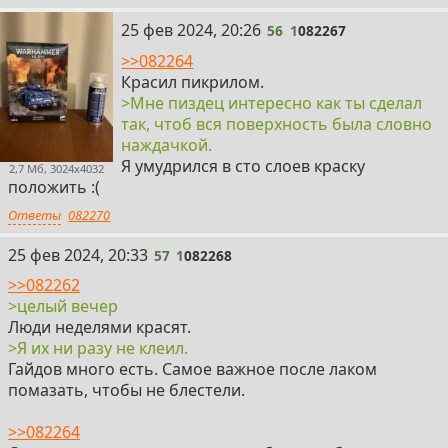
56
25 фев 2024, 20:26
56
1
082267
>>082264
Красил пикрилом.
>Мне пиздец интересно как ты сделал
так, чтоб вся поверхность была словно
наждачкой.
Я умудрился в сто слоев краску
2,7 Мб, 3024x4032
положить :(
Ответы
082270
57
25 фев 2024, 20:33
57
1
082268
>>082262
>целый вечер
Люди неделями красят.
>Я их ни разу не клеил.
Гайдов много есть. Самое важное после лаком
помазать, чтобы не блестели.
>>082264