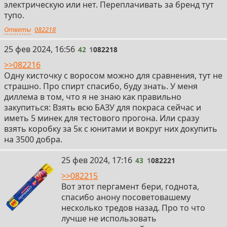
электрическую или нет. Переплачивать за бренд тут
тупо.
Ответы
082218
42
25 фев 2024, 16:56
42
1
082218
>>082216
Одну кисточку с воросом можно для сравнения, тут не
страшно. Про спирт спасибо, буду знать. У меня
диллема в том, что я не знаю как правильно
закупиться: Взять всю БАЗУ для покраса сейчас и
иметь 5 минек для тестового прогона. Или сразу
взять коробку за 5к с юнитами и вокруг них докупить
на 3500 добра.
43
25 фев 2024, 17:16
43
1
082221
>>082215
Вот этот пергамент бери, годнота,
спасибо анону посоветовашему
несколько тредов назад. Про то что
лучше не использовать