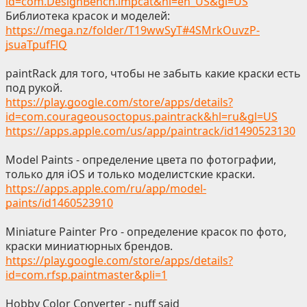
id=com.DesignBench.impcat&hl=en_US&gl=US
Библиотека красок и моделей:
https://mega.nz/folder/T19wwSyT#4SMrkOuvzP-
jsuaTpufFlQ
paintRack для того, чтобы не забыть какие краски есть
под рукой.
https://play.google.com/store/apps/details?
id=com.courageousoctopus.paintrack&hl=ru&gl=US
https://apps.apple.com/us/app/paintrack/id1490523130
Model Paints - определение цвета по фотографии,
только для iOS и только моделистские краски.
https://apps.apple.com/ru/app/model-
paints/id1460523910
Miniature Painter Pro - определение красок по фото,
краски миниатюрных брендов.
https://play.google.com/store/apps/details?
id=com.rfsp.paintmaster&pli=1
Hobby Color Converter - nuff said