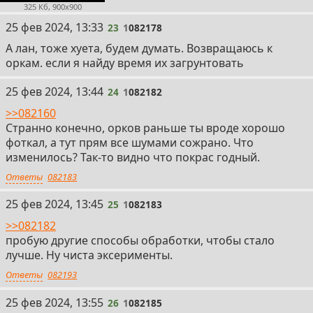
325 Кб, 900x900
23
25 фев 2024, 13:33
23
1
082178
А лан, тоже хуета, будем думать. Возвращаюсь к
оркам. если я найду время их загрунтовать
24
25 фев 2024, 13:44
24
1
082182
>>082160
Странно конечно, орков раньше ты вроде хорошо
фоткал, а тут прям все шумами сожрано. Что
изменилось? Так-то видно что покрас годный.
Ответы
082183
25
25 фев 2024, 13:45
25
1
082183
>>082182
пробую другие способы обработки, чтобы стало
лучше. Ну чиста эксерименты.
Ответы
082193
26
25 фев 2024, 13:55
26
1
082185