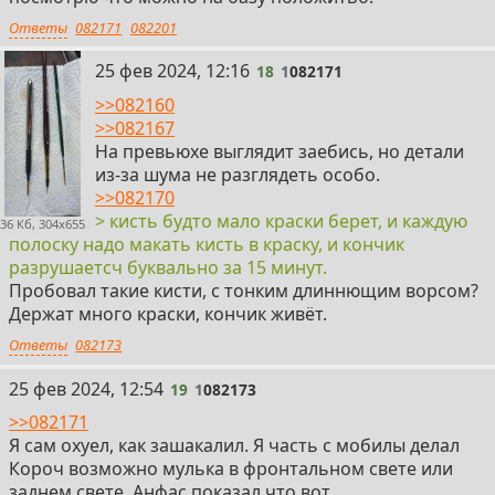
Ответы
082171
082201
18
25 фев 2024, 12:16
18
1
082171
>>082160
>>082167
На превьюхе выглядит заебись, но детали
из-за шума не разглядеть особо.
>>082170
> кисть будто мало краски берет, и каждую
36 Кб, 304x655
полоску надо макать кисть в краску, и кончик
разрушаетсч буквально за 15 минут.
Пробовал такие кисти, с тонким длиннющим ворсом?
Держат много краски, кончик живёт.
Ответы
082173
19
25 фев 2024, 12:54
19
1
082173
>>082171
Я сам охуел, как зашакалил. Я часть с мобилы делал
Короч возможно мулька в фронтальном свете или
заднем свете. Анфас показал что вот