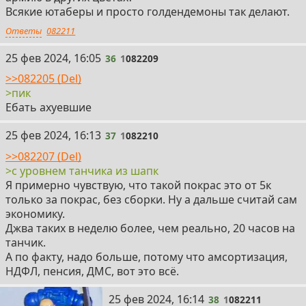
Всякие ютаберы и просто голдендемоны так делают.
Ответы
082211
36
25 фев 2024, 16:05
36
1
082209
>>082205 (Del)
>пик
Ебать ахуевшие
37
25 фев 2024, 16:13
37
1
082210
>>082207 (Del)
>с уровнем танчика из шапк
Я примерно чувствую, что такой покрас это от 5к
только за покрас, без сборки. Ну а дальше считай сам
экономику.
Джва таких в неделю более, чем реально, 20 часов на
танчик.
А по факту, надо больше, потому что амсортизация,
НДФЛ, пенсия, ДМС, вот это всё.
38
25 фев 2024, 16:14
38
1
082211