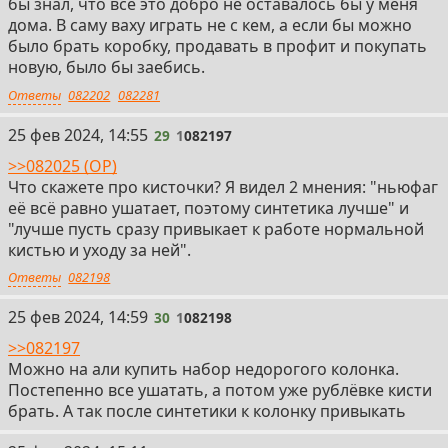
бы знал, что всё это добро не оставалось бы у меня
дома. В саму ваху играть не с кем, а если бы можно
было брать коробку, продавать в профит и покупать
новую, было бы заебись.
Ответы
082202
082281
29
25 фев 2024, 14:55
29
1
082197
>>082025 (OP)
Что скажете про кисточки? Я видел 2 мнения: "ньюфаг
её всё равно ушатает, поэтому синтетика лучше" и
"лучше пусть сразу привыкает к работе нормальной
кистью и уходу за ней".
Ответы
082198
30
25 фев 2024, 14:59
30
1
082198
>>082197
Можно на али купить набор недорогого колонка.
Постепенно все ушатать, а потом уже рублёвке кисти
брать. А так после синтетики к колонку привыкать