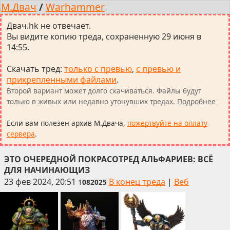
М.Двач
/
Warhammer
Двач.hk не отвечает.
Вы видите копию треда, сохраненную 29 июня в
14:55.
Скачать тред
:
только с превью
,
с превью и
прикрепленными файлами
.
Второй вариант может долго скачиваться. Файлы будут
только в живых или недавно утонувших тредах.
Подробнее
Если вам полезен архив М.Двача,
пожертвуйте на оплату
сервера
.
ЭТО ОЧЕРЕДНОЙ ПОКРАСОТРЕД АЛЬФАРИЕВ: ВСЁ
ДЛЯ НАЧИНАЮЩИЗ
23 фев 2024, 20:51
В конец треда
|
Веб
1
082025