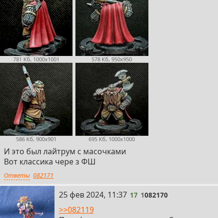
781 Кб, 1000x1001
578 Кб, 950x950
586 Кб, 900x901
695 Кб, 1000x1000
И это был лайтрум с масочками
Вот классика чере з ФШ
Ответы
082171
17
25 фев 2024, 11:37
17
1
082170
>>082119