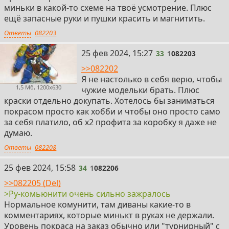
миньки в какой-то схеме на твоё усмотрение. Плюс
ещё запасные руки и пушки красить и магнитить.
Ответы
082203
33
25 фев 2024, 15:27
33
1
082203
>>082202
Я не настолько в себя верю, чтобы
1,5 Мб, 1200x630
чужие модельки брать. Плюс
краски отдельно докупать. Хотелось бы заниматься
покрасом просто как хобби и чтобы оно просто само
за себя платило, об х2 профита за коробку я даже не
думаю.
Ответы
082208
34
25 фев 2024, 15:58
34
1
082206
>>082205 (Del)
>Ру-комьюнити очень сильно зажралось
Нормальное комунити, там диваны какие-то в
комментариях, которые минькт в руках не держали.
Уровень покраса на заказ обычно или "турнирный" с