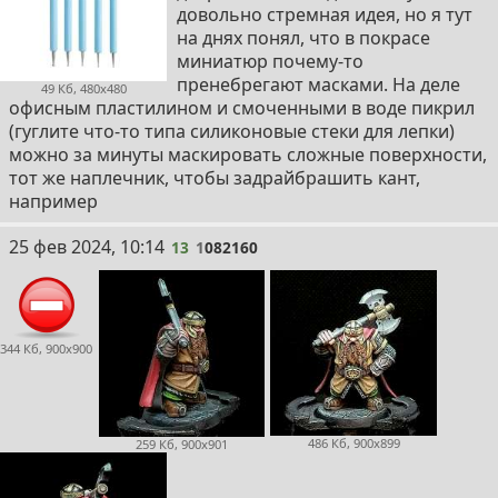
довольно стремная идея, но я тут
на днях понял, что в покрасе
миниатюр почему-то
пренебрегают масками. На деле
49 Кб, 480x480
офисным пластилином и смоченными в воде пикрил
(гуглите что-то типа силиконовые стеки для лепки)
можно за минуты маскировать сложные поверхности,
тот же наплечник, чтобы задрайбрашить кант,
например
13
25 фев 2024, 10:14
13
1
082160
344 Кб, 900x900
486 Кб, 900x899
259 Кб, 900x901