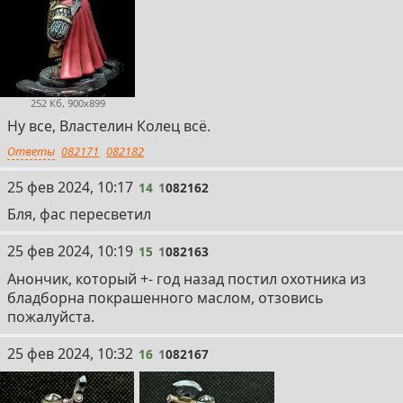
252 Кб, 900x899
Ну все, Властелин Колец всё.
Ответы
082171
082182
14
25 фев 2024, 10:17
14
1
082162
Бля, фас пересветил
15
25 фев 2024, 10:19
15
1
082163
Анончик, который +- год назад постил охотника из
бладборна покрашенного маслом, отзовись
пожалуйста.
16
25 фев 2024, 10:32
16
1
082167