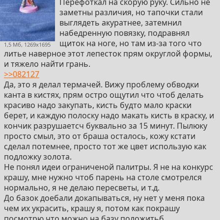
Перефоткал на скорую руку. Сильно не
заметны различия, но тапочки стали
выглядеть акуратнее, затемнил
набедренную повязку, подравнял
щиток на ноге, но там из-за того что
1,5 Мб, 1269x1695
литье наверное этот лепесток прям округлой формы,
и тяжело найти грань.
>>082127
Да, это я делал термачей. Вижу проблему обводки
канта в кистях, прям остро ощутил что чтоб делать
красиво надо закупать, кисть будто мало краски
берет, и каждую полоску надо макать кисть в краску, и
кончик разрушаетсч буквально за 15 минут. Пылюку
просто смыл, это от браша осталось, кожу кстати
сделал потемнее, просто тот же цвет использую как
подложку золота.
Не понял идеи ограниченой палитры. Я не на конкурс
крашу, мне нужно чтоб парень на столе смотрелся
нормально, я не делаю пересветы, и т.д.
До базок доебали докапываться, ну нет у меня пока
чем их украсить, крашу я, потом как покрашу
посмотрю что можно на базу положитьб.