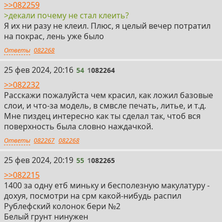
>>082259
>декали почему не стал клеить?
Я их ни разу не клеил. Плюс, я целый вечер потратил
на покрас, лень уже было
Ответы
082268
54
25 фев 2024, 20:16
54
1
082264
>>082232
Расскажи пожалуйста чем красил, как ложил базовые
слои, и что-за модель, в смвсле печать, литье, и т.д.
Мне пиздец интересно как ты сделал так, чтоб вся
поверхность была словно наждачкой.
Ответы
082267
082268
55
25 фев 2024, 20:19
55
1
082265
>>082215
1400 за одну етб миньку и бесполезную макулатуру -
дохуя, посмотри на срм какой-нибудь распил
Рублефский колонок бери №2
Белый грунт нинужен