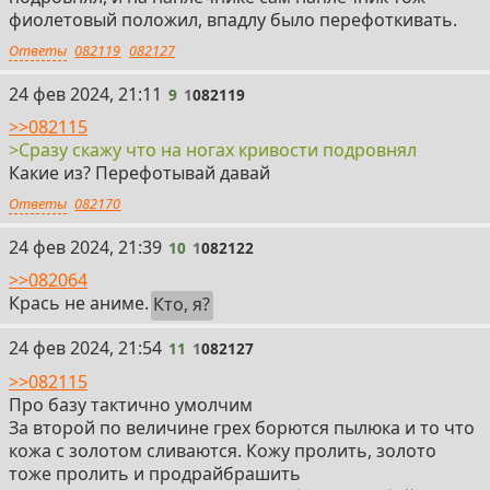
фиолетовый положил, впадлу было перефоткивать.
Ответы
082119
082127
9
24 фев 2024, 21:11
9
1
082119
>>082115
>Сразу скажу что на ногах кривости подровнял
Какие из? Перефотывай давай
Ответы
082170
10
24 фев 2024, 21:39
10
1
082122
>>082064
Крась не аниме.
Кто, я?
11
24 фев 2024, 21:54
11
1
082127
>>082115
Про базу тактично умолчим
За второй по величине грех борются пылюка и то что
кожа с золотом сливаются. Кожу пролить, золото
тоже пролить и продрайбрашить