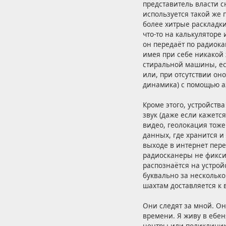
представитель власти с
используется такой же пр
более хитрые раскладки
что-то на калькуляторе
он передаёт по радиока
имея при себе никакой
стиральной машины, есл
или, при отсутствии он
динамика) с помощью а
Кроме этого, устройств
звук (даже если кажетс
видео, геолокация тоже
данных, где хранится и
выходе в интернет пере
радиосканеры не фиксир
распознаётся на устрой
буквально за нескольк
шахтам доставляется к 
Они следят за мной. Он
времени. Я живу в ебеня
центры или поликлиники