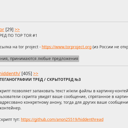
or
[29]
>>
РЕД ПО ТОР TOR #1
сылка на tor project -
https://www.torproject.org
(из России не отк
ания, принимаются любые предложения
hiddenth/
[405]
>>
ТЕГАНОГРАФИИ ТРЕД / СКРЫТОТРЕД №3
крипт позволяет запаковать текст и/или файлы в картинку-контей
ользователи скрипта увидят ваше сообщение, спрятанное в карти
дресовано конкретному анону, тогда для других ваше сообщение
-контейнер.
крипт тут:
https://github.com/anon25519/hiddenthread