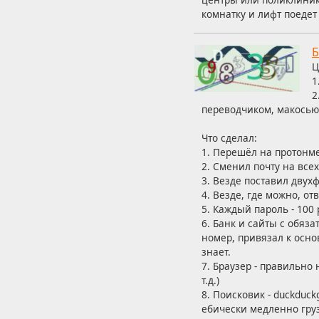
комнатку и лифт поедет 
Б
Ц
1
2
переводчиком, макосью
Что сделал:
1. Перешёл на протонм
2. Сменил почту на все
3. Везде поставил двух
4. Везде, где можно, о
5. Каждый пароль - 100
6. Банк и сайты с обяз
номер, привязал к осно
знает.
7. Браузер - правильно
т.д.)
8. Поисковик - duckduckg
ебически медленно груз