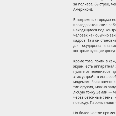
за полчаса, быстрее, ч
Америкой).
В подземных городах е
исследовательские лаб
находящиеся под контр
человек как обычно зах
кадров. Там он станов
для государства, в зав
контролирующие доступ
Кроме того, почти в ка
экран, есть аппаратная
пульте от телевизора, 
этих устройств есть ос
модемом. Если ввести с
тип оружия, можно запу
любую точку Земли — чи
через бетонные стены 
повсюду. Пароль знают
Но более частое примен