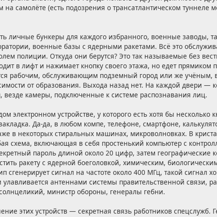
ем на самолёте (есть подозрения о трансатлантическом туннеле 
сть личные бункеры для каждого избранного, военные заводы, т
оратории, военные базы с ядерными ракетами. Всё это обслужи
олем полиции. Откуда они берутся? Это так называемые без ве
одит в лифт и нажимает кнопку своего этажа, но едет прямиком п
ится рабочим, обслуживающим подземный город или же учёным, 
исимости от образования. Выхода назад нет. На каждой двери — 
, везде камеры, подключенные к системе распознавания лиц.
ждом электронном устройстве, у которого есть хотя бы несколько
 закладка. Да-да, в любом компе, телефоне, смартфоне, калькулят
даже в некоторых стиральных машинах, микроволновках. В крист
обая схема, включающая в себя простенький компьютер с контро
екретный пароль длиной около 20 цифр, затем географические к
стить ракету с ядерной боеголовкой, химическим, биологическ
п сгенерирует сигнал на частоте около 400 МГц, такой сигнал 
и улавливается антеннами системы правительственной связи, 
 солнцеликий, министр обороны, генералы гебни.
ение этих устройств — секретная связь работников спецслужб. 