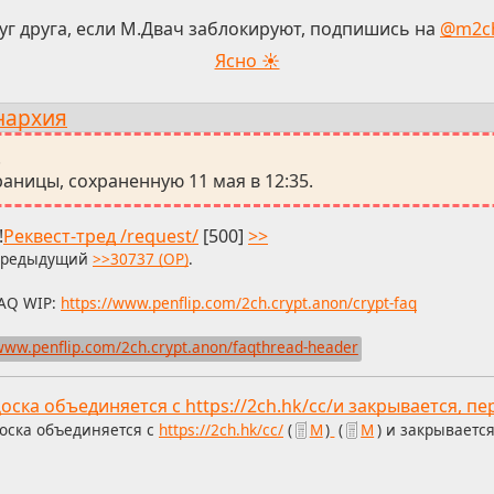
уг друга, если М.Двач заблокируют, подпишись на
@m2c
Ясно ☀
нархия
.
аницы, сохраненную 11 мая в 12:35.
!
Реквест-тред /request/
[500]
>>
редыдущий
>>30737 (OP)
.
AQ WIP:
https://www.penflip.com/2ch.crypt.anon/crypt-faq
/www.penflip.com/2ch.crypt.anon/faqthread-header
оска объединяется с https://2ch.hk/cc/и закрывается, п
оска объединяется с
https://2ch.hk/cc/
(
М
)
(
М
) и закрываетс