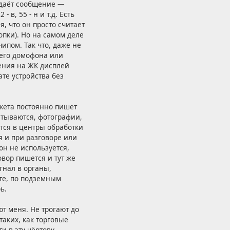
редаёт сообщение —
 в, 55 - н и т.д. Есть
, что он просто считает
опки). Но на самом деле
ипом. Так что, даже не
его домофона или
щения на ЖК дисплей
те устройства без
джета постоянно пишет
атываются, фотографии,
ётся в центры обработки
я и при разговоре или
он не используется,
вор пишется и тут же
гнал в органы,
те, по подземным
ь.
ют меня. Не трогают до
таких, как торговые
и в эту чёртову