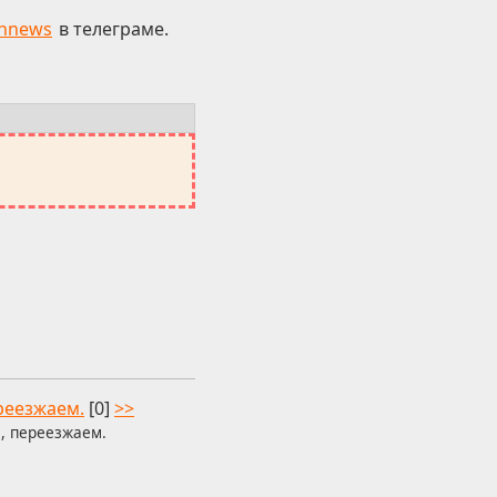
hnews
в телеграме.
ереезжаем.
[0]
>>
я, переезжаем.