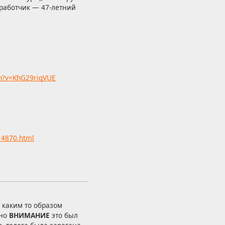
зработчик — 47-летний
tch?v=KhG29riqVUE
/14870.html
 каким то образом
 но
ВНИМАНИЕ
это был