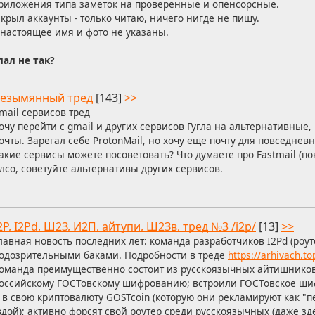
приложения типа заметок на проверенные и опенсорсные.
закрыл аккаунты - только читаю, ничего нигде не пишу.
, настоящее имя и фото не указаны.
лал не так?
езымянный тред
[143]
>>
mail сервисов тред
очу перейти с gmail и других сервисов Гугла на альтернативные,
очты. Зарегал себе ProtonMail, но хочу еще почту для повседнев
акие сервисы можете посоветовать? Что думаете про Fastmail (по
лсо, советуйте альтернативы других сервисов.
2P, I2Pd, Ш2З, И2П, айтупи, Ш2Зв, тред №3 /i2p/
[13]
>>
лавная новость последних лет: команда разработчиков I2Pd (роут
одозрительными баками. Подробности в треде
https://arhivach.t
оманда преимущественно состоит из русскоязычных айтишников
оссийскому ГОСТовскому шифрованию; встроили ГОСТовское шиф
 в свою криптовалюту GOSTcoin (которую они рекламируют как "
вдой); активно форсят свой роутер среди русскоязычных (даже зде