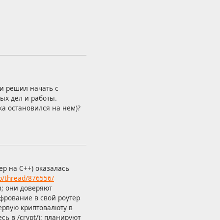
 и решил начать с
ных дел и работы.
ка остановился на нем)?
ер на C++) оказалась
op/thread/876556/
; они доверяют
рование в свой роутер
первую криптовалюту в
сь в /crypt/); планируют