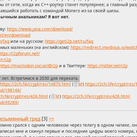
ы от сети, когда их C++-роутер станет популярнее; а главный ра
завшийся работать с командой Monero из-за своей шизы.
зычным анальникам? Я вот нет.
аву:
https://www.java.com/download/
net/en/download
n/faq
или на русском:
https://geti2p.net/ru/faq
амых маленьких (на английском):
https://redirect.invidious.io/wa
ttps://i2pforum.net/
/r/i2p
https://mastodon.social/@i2p
и в Твиттере:
https://nitter.net/i2p
лет. Встретимся в 2030 для переката.
https://2ch.hk/crypt/res/14870.html
(
М
)
https://2ch.life/crypt/res
ead/198146/
ch.hk/crypt/res/426.html
(
М
)
https://2ch.life/crypt/res/426.html
ead/49289/
езымянный тред
[3]
>>
омню срался с одним человеком через телегу в одном чатике, он
аписал мне и скинул первые и последние цифры моего номера,