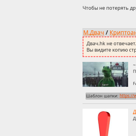
Чтобы не потерять др
М.Двач
/
Криптоа
Двач.hk не отвечает
Вы видите копию стр
~
П
F
Шаблон шапки:
https:/
Д
Д