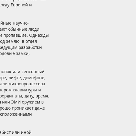
между Европой и
айные научно-
вают обычные люди,
сти пропавшие. Однажды
од землю, в отдел
ведущим разработки
кодовые замки,
 кнопок или сенсорный
оре, лифте, домофоне,
алле микропроцессора
ллером клавиатуры и
оординаты, дату, время,
им или ЭМИ оружием в
хорошо проникает даже
расположенными
Гебист или иной