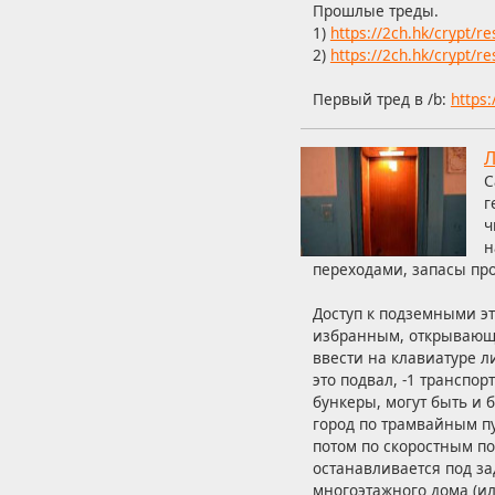
Прошлые треды.
1)
https://2ch.hk/crypt/r
2)
https://2ch.hk/crypt/r
Первый тред в /b:
https
Л
С
г
ч
н
переходами, запасы про
Доступ к подземными э
избранным, открывающа
ввести на клавиатуре л
это подвал, -1 транспо
бункеры, могут быть и б
город по трамвайным пут
потом по скоростным по
останавливается под з
многоэтажного дома (ил