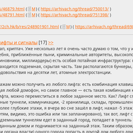
es/46879.html
(
М
) (
https://arhivach.ng/thread/750013/
)
es/48791.html
(
М
) (
https://arhivach.ng/thread/751398/
)
://2ch.hk/b/res/248901901.html
(
М
) (
https://arhivach.ng/thread/6
ифты и сигналы
[17]
>>
ап, криптач. Уже несколько лет я очень часто думаю о том, что у
ебня, приближённые пыни, криминальные авторитеты, высокоп
иновники, миллиардеры) есть особая потайная инфраструктура:
аходится подземная, скрытая часть. Там располагаются бункеры
довольствия на десятки лет, атомные электростанции.
тажам можно получить из любого лифта: есть комбинация клави
я любой домофон, но самое главное — есть такая комбинация к
ифта, можно переместиться в любое заданное место. Как? Лифт спу
ртные туннели, коммуникации, -2 хранилища, склады, промышле
олее глубокие этажи, я вчера во сне зашёл в лифт, нажал -5 этаж
ям, видимо, это ошибка или так запланировано), так вот, лифт сп
дземными туннелям едет в заданный город, попадает в туннель
аданным домом и поднимается на заданный этаж. Таким образом
и органа власти) одного города попасть в другой дом любого дру