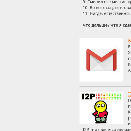
9. Сменил все мелкие 
10. Во всех соц. сетях 
11. Нигде, естественно
Что дальше? Что я сде
Б
E
Х
п
К
А
I
Г
п
К
р
и
I2P, что является непра