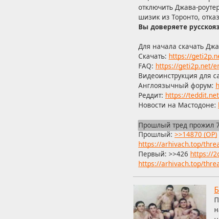
отключить Джава-роутер
шизик из Торонто, отка
Вы доверяете русскоя
Для начала скачать Дж
Скачать:
https://geti2p.
FAQ:
https://geti2p.net/e
Видеоинструкция для с
Англоязычный форум:
h
Реддит:
https://teddit.net
Новости на Мастодоне:
Прошлый тред прожил 7 
Прошлый:
>>14870 (OP)
https://arhivach.top/thr
Первый: >>426
https://2
https://arhivach.top/thr
Б
П
н