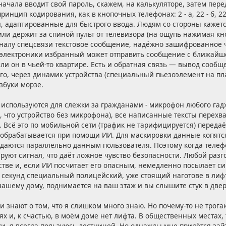
начала вводит свой пароль, скажем, на калькуляторе, затем пе
инцип кодирования, как в кнопочных телефонах: 2 - а, 22 - б, 222 -
, адаптированные для быстрого ввода. Людям со стороны кажется
 или держит за спиной пульт от телевизора (на ощупь нажимая кн
налу спецсвязи текстовое сообщение, надёжно зашифрованное ч
 электроники избранный может отправить сообщение с ближайш
и он в чьей-то квартире. Есть и обратная связь — вывод сооб
ого, через динамик устройства (специальный пьезоэлемент на пла
збуки морзе.
а используются для слежки за гражданами - микрофон любого га
я, что устройство без микрофона), все написанные тексты перехв
. Всё это по мобильной сети (трафик не тарифицируется) переда
 обрабатывается при помощи ИИ. Для маскировки данные копятс
даются параллельно данным пользователя. Поэтому когда телеф
уют сигнал, что даёт ложное чувство безопасности. Любой разго
стве и, если ИИ посчитает его опасным, немедленно посылает си
о секунд специальный полицейский, уже стоящий наготове в лиф
вашему дому, поднимается на ваш этаж и вы слышите стук в двер
и знают о том, что я слишком много знаю. Но почему-то не трога
х и, к счастью, в моём доме нет лифта. В общественных местах, 
, я всегда пользуюсь лестницей. Но однажды мне придётся зайт