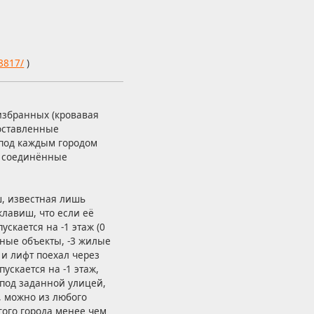
98817/
)
 избранных (кровавая
оставленные
 под каждым городом
, соединённые
ш, известная лишь
лавиш, что если её
скается на -1 этаж (0
нные объекты, -3 жилые
 и лифт поехал через
ускается на -1 этаж,
 под заданной улицей,
, можно из любого
гого города менее чем