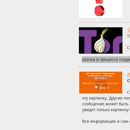
T
Т
С
Шапка в процессе созд
/
С
С
эту картинку. Другие п
сообщение может быть а
увидят только картинку
Вся информация и сам с