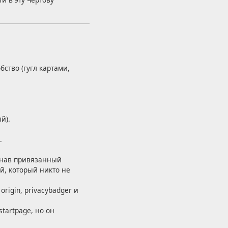
бство (гугл картами,
й).
.
узнав привязанный
й, который никто не
rigin, privacybadger и
startpage, но он