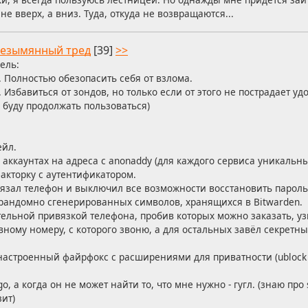
не вверх, а вниз. Туда, откуда не возвращаются...
езымянный тред
[39]
>>
ель:
. Полностью обезопасить себя от взлома.
. Избавиться от зондов, но только если от этого не пострадает удо
 буду продолжать пользоваться)
ейл.
х аккаунтах на адреса с anonaddy (для каждого сервиса уникальны
факторку с аутентификатором.
твязал телефон и выключил все возможности восстановить пароль
 рандомно сгенерированных символов, хранящихся в Bitwarden.
ательной привязкой телефона, пробив которых можно заказать, 
вному номеру, с которого звоню, а для остальных завёл секретны
 настроенный файрфокс с расширениями для приватности (ublock o
o, а когда он не может найти то, что мне нужно - гугл. (знаю про 
ит)