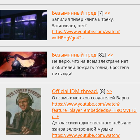
Безымянный тред
[7]
>>
Запилил тизер клипа к треку.
Затягивает, нет?
https://www.youtube.com/watch?
v=lHEHgVgn42s
Безымянный тред
[82]
>>
Не верю, что на всем электраче нет
любителей пожрать говна, бростепа
нить иди!
Official IDM thread.
[8]
>>
От самых истоков создателей Варпа
https://www.youtube.com/watch?
feature=player_embedded&v=HROMVIHG
pLE
До классики единственного небыдло
жанра эллектронной музыки.
https://www.youtube.com/watch?