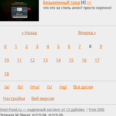
Безымянный тред
[4]
>>
что это за стиль анон? просто охуенно!
« Назад
Вперед »
0
1
2
3
4
5
6
7
8
9
10
11
12
13
14
15
16
17
18
/a/
/b/
/mu/
/s/
/vg/
Все доски
Настройки
Веб-версия
Пользуетесь скринридером — пишите, что можно улуч
Host-Food.ru — надёжный хостинг от 12 руб/мес
|
Free DNS
Зеркала М.Двача: m2ch.hk, m2ch.lib,