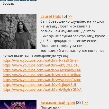
борды.
Laurel Halo
[6]
>>
Сап. Совершенно случайно наткнулся
на музыку Лорел и оказался в
полнейшем изумлении. До этого
никогда не слушал электронику, кроме
д-н-б и Продиджей в сосничестве.
Поясните ньюфагу за стиль
композиций и то, как лучше после неё
лучше вкатиться в электронную музыку.
https://www.youtube.com/watch?v=N79zlFGr-8k
https://www.youtube.com/watch?v=gkQLxELjo1E
https://www.youtube.com/watch?v=-MYPmybJ144
https://www.youtube.com/watch?v=BYYDXHefjMc
https://www.youtube.com/watch?v=WJDobSfLMqc
https://www.youtube.com/watch?v=IcjlojeL3UI
https://www.youtube.com/watch?v=6AEg9rYGNXA
Безымянный тред
[25]
>>
Плагач ожил.