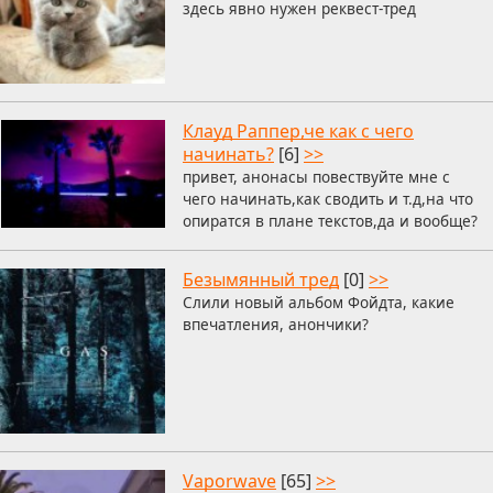
здесь явно нужен реквест-тред
Клауд Раппер,че как с чего
начинать?
[6]
>>
привет, анонасы повествуйте мне с
чего начинать,как сводить и т.д,на что
опиратся в плане текстов,да и вообще?
Безымянный тред
[0]
>>
Слили новый альбом Фойдта, какие
впечатления, анончики?
Vaporwave
[65]
>>