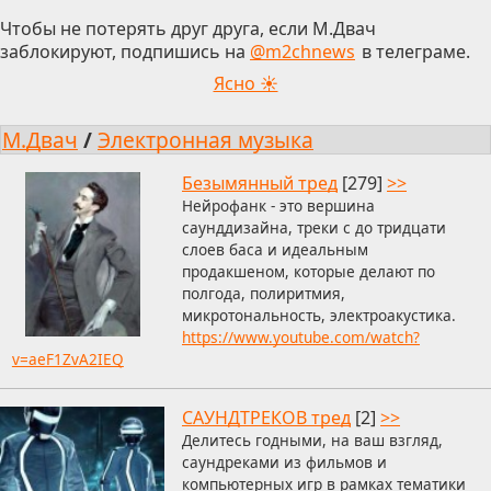
Чтобы не потерять друг друга, если М.Двач
заблокируют, подпишись на
@m2chnews
в телеграме.
Ясно ☀
М.Двач
/
Электронная музыка
Безымянный тред
[279]
>>
Нейрофанк - это вершина
саунддизайна, треки с до тридцати
слоев баса и идеальным
продакшеном, которые делают по
полгода, полиритмия,
микротональность, электроакустика.
https://www.youtube.com/watch?
v=aeF1ZvA2IEQ
САУНДТРЕКОВ тред
[2]
>>
Делитесь годными, на ваш взгляд,
саундреками из фильмов и
компьютерных игр в рамках тематики