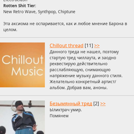
Rotten Shit Tier
:
New Retro Wave, Synthpop, Chiptune
Эта аксиома не оспаривается, как и любое мнение Барона в
целом.
Chillout thread
[11]
>>
Данного треда не нашел, поэтому
стартую тред чиллаута, и заодно
реквестирую действительно
расслабляющую, снимающую
напряжение музыку данного стиля.
Желательно конкретный артист/
альбом. Добрав вам, аноны.
Безымянный тред
[2]
>>
Ыликтрач умир.
Помянем