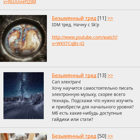
v=RsUUviefQSM
Безымянный тред
[11]
>>
IDM тред. Начну с Sk'p
http://www.youtube.com/watch?
v=WK5TCqBs-iQ
Безымянный тред
[13]
>>
Сап электрач!
Хочу научится самостоятельно писать
электронную музыку, скорее всего
технарь. Подскажи что нужно изучить
и приобрести для начального уровня?
Мб есть какие-нибудь доступные
гайдики или стати?
Безымянный тред
[50]
>>