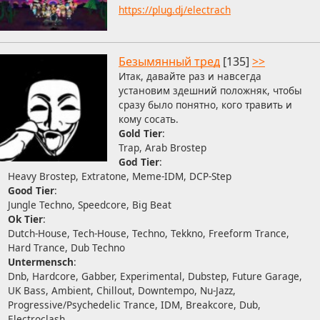
https://plug.dj/electrach
Безымянный тред
[135]
>>
Итак, давайте раз и навсегда
установим здешний положняк, чтобы
сразу было понятно, кого травить и
кому сосать.
Gold Tier
:
Trap, Arab Brostep
God Tier
:
Heavy Brostep, Extratone, Meme-IDM, DCP-Step
Good Tier
:
Jungle Techno, Speedcore, Big Beat
Ok Tier
:
Dutch-House, Tech-House, Techno, Tekkno, Freeform Trance,
Hard Trance, Dub Techno
Untermensch
:
Dnb, Hardcore, Gabber, Experimental, Dubstep, Future Garage,
UK Bass, Ambient, Chillout, Downtempo, Nu-Jazz,
Progressive/Psychedelic Trance, IDM, Breakcore, Dub,
Electroclash