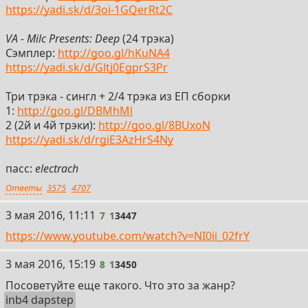
https://yadi.sk/d/3oi-1GQerRt2C
VА - Milс Prеsеnts: Dееp
(24 трэка)
Сэмплер:
http://goo.gl/hKuNA4
https://yadi.sk/d/Gltj0EgprS3Pr
Три трэка - сингл + 2/4 трэка из ЕП сборки
1:
http://goo.gl/DBMhMl
2 (2й и 4й трэки):
http://goo.gl/8BUxoN
https://yadi.sk/d/rgiE3AzHrS4Ny
пасс:
electrach
Ответы
3575
4707
7
3 мая 2016, 11:11
7
1
3447
https://www.youtube.com/watch?v=NI0ii_02frY
8
3 мая 2016, 15:19
8
1
3450
Посоветуйте еще такого. Что это за жанр?
inb4 dapstep