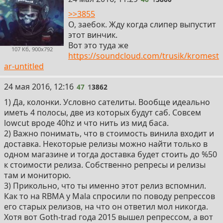
>>3855
О, заебок. Жду когда слипер выпустит
этот винчик.
Вот это туда же
107 Кб, 900x792
https://soundcloud.com/trusik/kromest
ar-untitled
47
24 мая 2016, 12:16
47
1
3862
1) Да, колонки. Условно сателиты. Вообще идеально
иметь 4 полосы, две из которых будут саб. Совсем
lowcut вроде 40hz и что нить из мид баса.
2) Важно понимать, что в стоимость винила входит и
доставка. Некоторые релизы можно найти только в
одном магазине и тогда доставка будет стоить до %50
к стоимости релиза. Собственно репресы и релизы
там и мониторю.
3) Прикольно, что ты именно этот релиз вспомнил.
Как то на RBMA у Mala спросили по поводу репрессов
его старых релизов, на что он ответил мол никогда.
Хотя вот Goth-trad года 2015 вышел репрессом, а вот