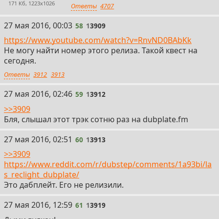
171 Кб, 1223x1026
Ответы
4707
58
27 мая 2016, 00:03
58
1
3909
https://www.youtube.com/watch?v=RnvND0BAbKk
Не могу найти номер этого релиза. Такой квест на
сегодня.
Ответы
3912
3913
59
27 мая 2016, 02:46
59
1
3912
>>3909
Бля, слышал этот трэк сотню раз на dubplate.fm
60
27 мая 2016, 02:51
60
1
3913
>>3909
https://www.reddit.com/r/dubstep/comments/1a93bi/la
s_reclight_dubplate/
Это дабплейт. Его не релизили.
61
27 мая 2016, 12:59
61
1
3919