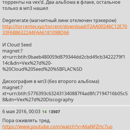
торренты на vex'd. Два альбома в флаке, остальное
только в мп3 нашел
Degenerate (магнитный линк отключен трэкером)
http://torrenter.xyz/torrent/download/F2AA00246C12E70
33F68B632244FAA618109BD66
И Cloud Seed
magnet:?
xt=urn:btih:0baeb480059d879344dd2cbd49cb3422279f1
14c&dn=Vex%27d%20-
%20Cloud%20Seed%20%5BFLAC%5D
Дискография в мп3 (без второго альбома)
magnet:?
xt=urn:btih:5776393c632431340887f4ad8fc7194716b05c5
8&dn=Vex%27d%20Discography
14
6 мая 2016, 00:03
14
1
3507
Пора оживлять тред.
https://www.youtube.com/watch?v=A6aNFZHc7uo