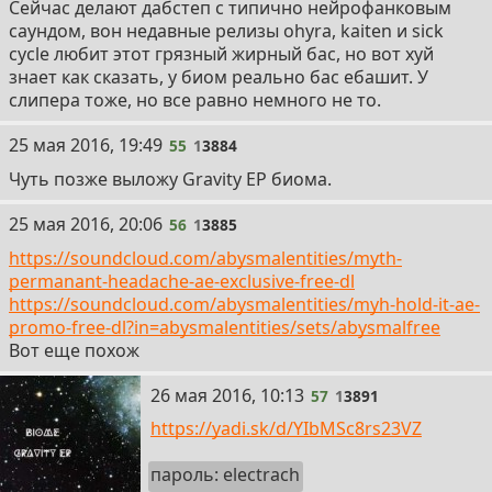
Сейчас делают дабстеп с типично нейрофанковым
саундом, вон недавные релизы ohyra, kaiten и sick
cycle любит этот грязный жирный бас, но вот хуй
знает как сказать, у биом реально бас ебашит. У
слипера тоже, но все равно немного не то.
55
25 мая 2016, 19:49
55
1
3884
Чуть позже выложу Gravity EP биома.
56
25 мая 2016, 20:06
56
1
3885
https://soundcloud.com/abysmalentities/myth-
permanant-headache-ae-exclusive-free-dl
https://soundcloud.com/abysmalentities/myh-hold-it-ae-
promo-free-dl?in=abysmalentities/sets/abysmalfree
Вот еще похож
57
26 мая 2016, 10:13
57
1
3891
https://yadi.sk/d/YIbMSc8rs23VZ
пароль: electrach