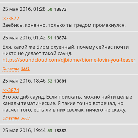
50
25 мая 2016, 01:28
50
1
3873
>>3872
Заебись, конечно, только ты тредом промахнулся.
51
25 мая 2016, 01:42
51
1
3874
Бля, какой же Биом охуенный, почему сейчас почти
никто не делает такой саунд.
https://soundcloud.com/djbiome/biome-lovin-you-teaser
Ответы
3881
52
25 мая 2016, 18:46
52
1
3881
>>3874
Это же днб саунд. Если поискать, можно найти целые
каналы тематические. Я такие точно встречал, но
насчёт того, есть ли в них свежак, ничего не скажу.
Ответы
3883
53
25 мая 2016, 19:44
53
1
3882