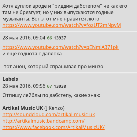
Хотя дуплок вроде и "риддим дабстепом" че как его
там не брезгует, но у них выпускаются годные
музыканты. Вот этот мне нравится люто
https://www.youtube.com/watch?v=fozUT2mNpvM
66
28 мая 2016, 09:04
66
1
3937
https://www.youtube.com/watch?v=pENmjA371pk
и ещё годнота с даплока
-тот анон, который спрашивал про минзо
Labels
67
28 мая 2016, 09:56
67
1
3938
Отпишу лейблы по дабстепу, какие знаю
Artikal Music UK
(J:Kenzo)
http://soundcloud.com/artikal-music-uk
http://artikalmusic.bandcamp.com/
https://www.facebook.com/ArtikalMusicUK/