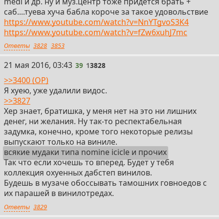
medi и др. ну и муз.центр тоже придётся брать +
саб....туева хуча бабла короче за такое удовольствие
https://www.youtube.com/watch?v=NnYTgvoS3K4
https://www.youtube.com/watch?v=fZw6xuhJ7mc
Ответы
3828
3853
39
21 мая 2016, 03:43
39
1
3828
>>3400 (OP)
Я хуею, уже удалили видос.
>>3827
Хер знает, братишка, у меня нет на это ни лишних
денег, ни желания. Ну так-то респектабельная
задумка, конечно, кроме того некоторые релизы
выпускают только на виниле.
всякие мудаки типа nomine icicle и прочих
Так что если хочешь то вперед. Будет у тебя
коллекция охуенных дабстеп винилов.
Будешь в музаче обоссывать тамошних говноедов с
их парашей в винилотредах.
Ответы
3829