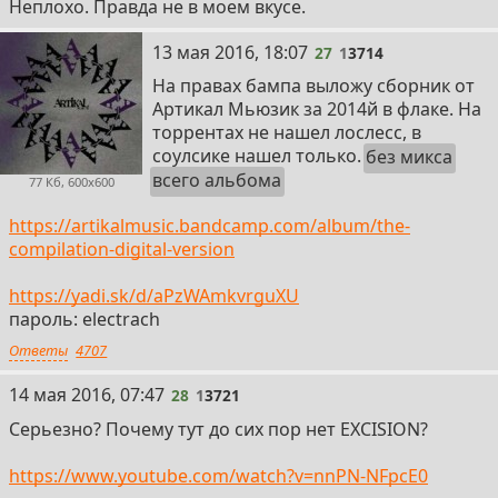
Неплохо. Правда не в моем вкусе.
27
13 мая 2016, 18:07
27
1
3714
На правах бампа выложу сборник от
Артикал Мьюзик за 2014й в флаке. На
торрентах не нашел лослесс, в
соулсике нашел только.
без микса
всего альбома
77 Кб, 600x600
https://artikalmusic.bandcamp.com/album/the-
compilation-digital-version
https://yadi.sk/d/aPzWAmkvrguXU
пароль: electrach
Ответы
4707
28
14 мая 2016, 07:47
28
1
3721
Серьезно? Почему тут до сих пор нет EXCISION?
https://www.youtube.com/watch?v=nnPN-NFpcE0