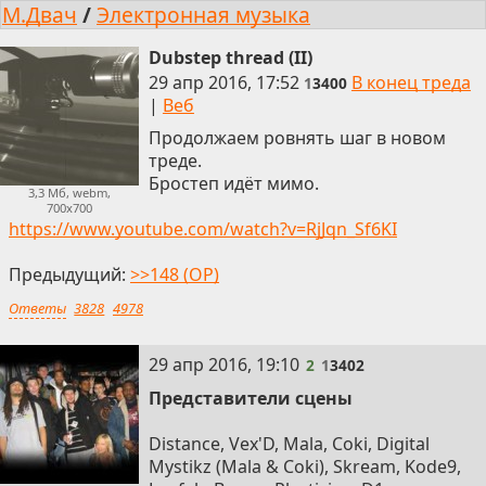
М.Двач
/
Электронная музыка
Dubstep thread (II)
29 апр 2016, 17:52
В конец треда
1
3400
|
Веб
Продолжаем ровнять шаг в новом
треде.
Бростеп идёт мимо.
3,3 Мб, webm,
700x700
https://www.youtube.com/watch?v=RjJqn_Sf6KI
Предыдущий:
>>148 (OP)
Ответы
3828
4978
2
29 апр 2016, 19:10
2
1
3402
Представители сцены
Distance, Vex'D, Mala, Coki, Digital
Mystikz (Mala & Coki), Skream, Kode9,