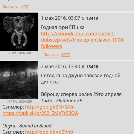
Ответы
4707
J:Kenzo - Invaderz
https://www.youtube.com/watch?v=YOnT4j711i8
5
1 мая 2016, 03:07
5
1
3419
Годная фри ЕПшка
Kryptic Minds - Badman VIP
https://soundcloud.com/darkist-
https://www.youtube.com/watch?v=dA4EzDqsh7A
dubstep/sets/free-ep-enslaved-1000-
followers
DJ Madd - Ritual (ft. Phaeleh)
https://www.youtube.com/watch?v=dy9AbQOCzQo
58 Кб, 500x500
Ответы
3575
Biome - The Raven
6
2 мая 2016, 13:40
6
1
3426
https://www.youtube.com/watch?v=AVCmnFq-WKI
Сегодня на джуно завезли годной
дипоты
Goth-Trad - Babylon Fall
https://www.youtube.com/watch?v=XAKeDgeTzuU
Вброшу сперва релиз 29го апреля
Tаikо - Flummоx ЕР
474 Кб, 630x630
Сэпмлер:
http://goo.gl/3N7GNn
https://yadi.sk/d/292_5Mz7rS3QA
Оhyrа - Bоund in Blооd
Сэмплер:
http://goo.gl/Vg0Vhb