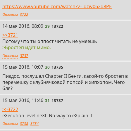
https://www.youtube.com/watch?v=Jgzw062d8PE
Ответы
3722
29
14 мая 2016, 08:09
29
1
3722
>>3721
Потому что ты оппост читать не умеешь
>Бростеп идёт мимо.
Ответы
3737
30
15 мая 2016, 10:07
30
1
3735
Пиздос, послушал Chapter II Бенги, какой-то бростеп в
перемешку с клубнячковой попсой и хипхопом. Чего
бля?
31
15 мая 2016, 11:46
31
1
3737
>>3722
eXecution level neXt. No way to eXplain it
Ответы
3738
3784