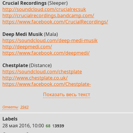
Crucial Recordings
(Sleeper)
http://soundcloud.com/crucialrecsuk
http://crucialrecordings.bandcamp.com/
https://www.facebook.com/CrucialRecordings/
Deep Medi Musik
(Mala)
https://soundcloud.com/deep-medi-musik
http://deepmedi.com/
https://www.facebook.com/deepmedi/
Chestplate
(Distance)
https://soundcloud.com/chestplate
http://www.chestplate.co.uk/
https://www.facebook.com/Chestplate-
267307096647968
Показать весь текст
Tempa
Ответы
3943
https://soundcloud.com/tempa
http://www.tempa.co.uk/
Labels
68
28 мая 2016, 10:00
68
1
3939
Macabre Unit Digital