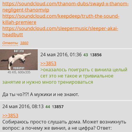
https://soundcloud.com/thanom-dubs/swayd-x-thanom-
negligent-thanomvip
https://soundcloud.com/keepdeep/truth-the-sound-
killah-premiere
https://soundcloud.com/sleepermusic/sleeper-akai-
headbutt
Ответы
3860
43
24 мая 2016, 01:36
43
1
3856
>>3853
>оказалось поиграть с винила целый
45 Кб, 600x335
сет это не такое и тривиальное
занятие и нужно много тренироваться
Да ты чо?!?! А мужики и не знают.
44
24 мая 2016, 08:13
44
1
3857
>>3853
Собираюсь просто слушать дома. Может возникнуть
вопрос: а почему же винил, а не цифра? Ответ: