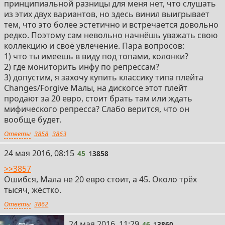
принципиальной разницы для меня нет, что слушать
из этих двух вариантов, но здесь винил выигрывает
тем, что это более эстетично и встречается довольно
редко. Поэтому сам невольно начнёшь уважать свою
коллекцию и своё увлечение. Пара вопросов:
1) что ты имеешь в виду под топами, колонки?
2) где мониторить инфу по репрессам?
3) допустим, я захочу купить классику типа плейта
Changes/Forgive Малы, на дискогсе этот плейт
продают за 20 евро, стоит брать там или ждать
мифического репресса? Слабо верится, что он
вообще будет.
Ответы
3858
3863
45
24 мая 2016, 08:15
45
1
3858
>>3857
Ошибся, Мала не 20 евро стоит, а 45. Около трёх
тысяч, жёстко.
Ответы
3862
46
24 мая 2016, 11:29
46
1
3860