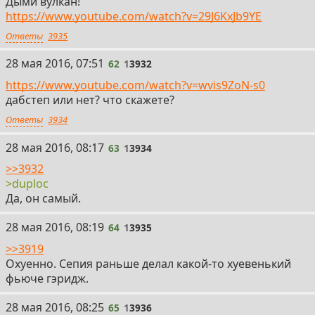
Дыми вулкан!
https://www.youtube.com/watch?v=29J6KxJb9YE
Ответы
3935
62
28 мая 2016, 07:51
62
1
3932
https://www.youtube.com/watch?v=wvis9ZoN-s0
дабстеп или нет? что скажете?
Ответы
3934
63
28 мая 2016, 08:17
63
1
3934
>>3932
>duploc
Да, он самый.
64
28 мая 2016, 08:19
64
1
3935
>>3919
Охуенно. Сепия раньше делал какой-то хуевенький
фьюче гэридж.
65
28 мая 2016, 08:25
65
1
3936