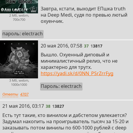
Завтра, кстати, выходит ЕПшка truth
на Deep Medi, судя по превью лютый
2 Мб, webm,
700x700
охуенчик.
пароль: electrach
37
20 мая 2016, 07:58
37
1
3817
Вышло. Охуенный диповый и
минималистичный релиз, что не
характерно для трутх.
https://yadi.sk/d/0NN_PSrZrrFyg
3 Мб, webm,
1000x1000
Пароль: electrach
Ответы
4707
38
21 мая 2016, 03:17
38
1
3827
Есть тут такие, кто винилом и дабстепом увлекается?
Задумал накопить на проигрыватель тысяч за 15-20 и
заказывать потом винилы по 600-1000 рублей с deep