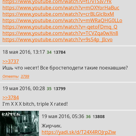
https://www.youtube.com/watch?v=fI7vTSIv7Yk
https://www.youtube.com/watch?v=mOXYorHaBuc
https://www.youtube.com/watch?v=crBLGlclbxM
https://www.youtube.com/watch?v=mWRaQHG0LLo
https://www.youtube.com/watch?v=-qetoFDmq_Q
https://www.youtube.com/watch?v=TCVZqa0wXn8
https://www.youtube.com/watch?v=9s54p_JIcvo
34
18 мая 2016, 13:17
34
1
3784
>>3737
Ишь что несет! Все бростеподети такие поехавшие?
Ответы
3799
35
19 мая 2016, 00:28
35
1
3799
>>3784
I'm X X X bitch, triple X rated!
36
19 мая 2016, 05:36
36
1
3808
Жирчик.
https://yadi.sk/d/T24X4ROJrpZiw