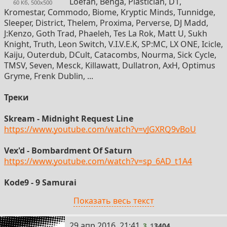
Loefah, Benga, Plastician, D1,
60 Кб, 500x500
Kromestar, Commodo, Biome, Kryptic Minds, Tunnidge,
Sleeper, District, Thelem, Proxima, Perverse, DJ Madd,
J:Kenzo, Goth Trad, Phaeleh, Tes La Rok, Matt U, Sukh
Knight, Truth, Leon Switch, V.I.V.E.K, SP:MC, LX ONE, Icicle,
Kaiju, Outerdub, DCult, Catacombs, Nourma, Sick Cycle,
TMSV, Seven, Mesck, Killawatt, Dullatron, AxH, Optimus
Gryme, Frenk Dublin, ...
Треки
Skream - Midnight Request Line
https://www.youtube.com/watch?v=vJGXRQ9vBoU
Vex'd - Bombardment Of Saturn
https://www.youtube.com/watch?v=sp_6AD_t1A4
Kode9 - 9 Samurai
https://www.youtube.com/watch?v=1-rEAe4C8gk
Показать весь текст
Loefah - Mud
https://www.youtube.com/watch?v=AYoPaVV-qk8
3
29 апр 2016, 21:41
3
1
3404