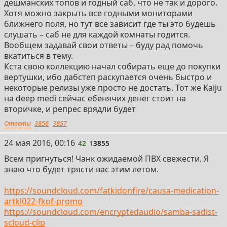
дешманских топов и годный саб, что не так и дорого.
Хотя можно закрыть все годными мониторами
ближнего поля, но тут все зависит где ты это будешь
слушать – саб не для каждой комнаты годится.
Вообщем задавай свои ответы – буду рад помочь
вкатиться в тему.
Кста свою коллекцию начал собирать еще до покупки
вертушки, ибо дабстеп раскупается очень быстро и
некоторые релизы уже просто не достать. Тот же Kaiju
на deep medi сейчас ебенячих денег стоит на
вторичке, и репрес врядли будет
Ответы
3856
3857
42
24 мая 2016, 00:16
42
1
3855
Всем пригнуться! Чанк ожидаемой ПВХ свежести. Я
знаю что будет трясти вас этим летом.
https://soundcloud.com/fatkidonfire/causa-medication-
artkl022-fkof-promo
https://soundcloud.com/encryptedaudio/samba-sadist-
scloud-clip