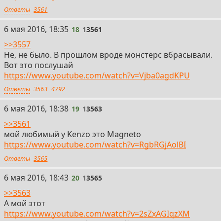
Ответы
3561
18
6 мая 2016, 18:35
18
1
3561
>>3557
Не, не было. В прошлом вроде монстерс вбрасывали.
Вот это послушай
https://www.youtube.com/watch?v=Vjba0agdKPU
Ответы
3563
4792
19
6 мая 2016, 18:38
19
1
3563
>>3561
мой любимый у Kenzo это Magneto
https://www.youtube.com/watch?v=RgbRGjAolBI
Ответы
3565
20
6 мая 2016, 18:43
20
1
3565
>>3563
А мой этот
https://www.youtube.com/watch?v=2sZxAGIqzXM