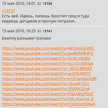
32
15 мая 2016, 14:01
32
1
3738
>>3737
Есть вей. Идешь, пилишь бростеп тред и туда
кидаешь датциков и прочую петушню.
33
15 мая 2016, 16:25
33
1
3741
Бампну разными трэками
https://www.youtube.com/watch?v=AVCmnFq-WKI
https://www.youtube.com/watch?v=jwaR5MiB3PQ
https://www.youtube.com/watch?v=OcNcniIvBSI
https://www.youtube.com/watch?v=oLcsOn4XHpk
https://www.youtube.com/watch?v=_4EtGtBMMII
https://www.youtube.com/watch?v=wzZ3hXft6TI
https://www.youtube.com/watch?v=h1OramGo2bM
https://www.youtube.com/watch?v=-lXoaRi1ZvU
https://www.youtube.com/watch?v=2PjFAk32ivA
https://www.youtube.com/watch?v=F0eU4hpYDzE
https://www.youtube.com/watch?v=fcR-vmwme_8
https://www.youtube.com/watch?v=s1A0mmf0Xw4