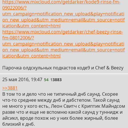
https://www.mixcloud.com/getdarker/kode9-rinse-fm-
09022006/?
utm_campaign=notification_new_upload&play=notificati
on_new_upload&utm_medium=email&utm_source=notif
ication&utm_content=html
https://www.mixcloud.com/getdarker/chef-beezy-rinse-
fm-08012006/?
utm_campaign=notification_new_upload&play=notificati
on_new_upload&utm_medium=email&utm_source=notif
ication&utm_content=html
Парочка олдскульных подкастов коде9 и Chef & Beezy
54
25 мая 2016, 19:47
54
1
3883
>>3881
В том то и дело что не типичный днб саунд. Скорее
что-то среднее между днб и дабстепом. Такой саунд
не много у кого есть, Леон Свитч с Криптик Майндсом
разве что и еще не вспомню какой саунд у туннидж и
айсикл, вроде похож но у них более жирный, более
близкий к днб.