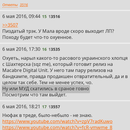
Ответы
3516
15
6 мая 2016, 09:44
15
1
3516
>>3507
Пиздатый трэк. У Мала вроде скоро выходит ЛП?
Походу будет что-то охуенное.
16
6 мая 2016, 17:30
16
1
3535
Охуеть, нарыл какого-то расового украинского хлопця
с Шахтерска (sqz me), который готовит релиз на
Macabre Digital Unit. У него там пару релизов на
бандкампе, правда продакшен отвратительный, да и в
целом так себе. Тем не менее успех, чо.
Ну или МУД скатились в сраное говно
Посмотрим что там выйдет.
17
6 мая 2016, 18:21
17
1
3557
Нюфак в треде, было-небыло - не знаю.
https://www.youtube.com/watch?v=zpV7radKuwo
https://www.youtube.com/watch?v=fcR-vmwme_8