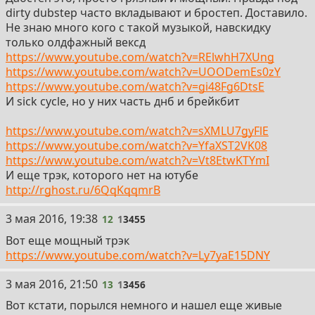
dirty dubstep часто вкладывают и бростеп. Доставило.
Не знаю много кого с такой музыкой, навскидку
только олдфажный вексд
https://www.youtube.com/watch?v=RElwhH7XUng
https://www.youtube.com/watch?v=UOODemEs0zY
https://www.youtube.com/watch?v=gi48Fg6DtsE
И sick cycle, но у них часть днб и брейкбит
https://www.youtube.com/watch?v=sXMLU7gyFlE
https://www.youtube.com/watch?v=YfaXST2VK08
https://www.youtube.com/watch?v=Vt8EtwKTYmI
И еще трэк, которого нет на ютубе
http://rghost.ru/6QqKqqmrB
12
3 мая 2016, 19:38
12
1
3455
Вот еще мощный трэк
https://www.youtube.com/watch?v=Ly7yaE15DNY
13
3 мая 2016, 21:50
13
1
3456
Вот кстати, порылся немного и нашел еще живые