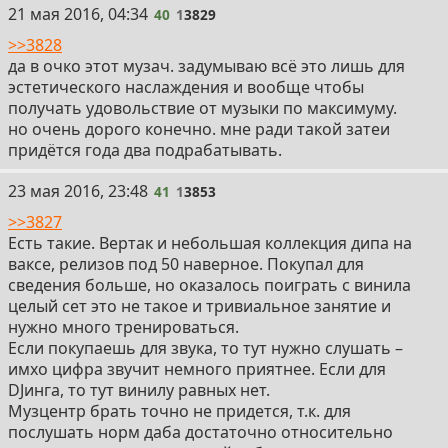
40
21 мая 2016, 04:34
40
1
3829
>>3828
да в очко этот музач. задумываю всё это лишь для
эстетического наслаждения и вообще чтобы
получать удовольствие от музыки по максимуму.
но очень дорого конечно. мне ради такой затеи
придётся года два подрабатывать.
41
23 мая 2016, 23:48
41
1
3853
>>3827
Есть такие. Вертак и небольшая коллекция дипа на
ваксе, релизов под 50 наверное. Покупал для
сведения больше, но оказалось поиграть с винила
целый сет это не такое и тривиальное занятие и
нужно много тренироваться.
Если покупаешь для звука, то тут нужно слушать –
имхо цифра звучит немного приятнее. Если для
DJинга, то тут винилу равных нет.
Музцентр брать точно не придется, т.к. для
послушать норм даба достаточно относительно