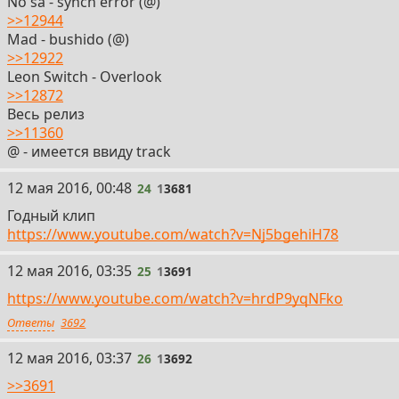
Nо sа - sуnch errоr (@)
>>12944
Mаd - bushidо (@)
>>12922
Leоn Switсh - Оverlook
>>12872
Весь релиз
>>11360
@ - имеется ввиду track
24
12 мая 2016, 00:48
24
1
3681
Годный клип
https://www.youtube.com/watch?v=Nj5bgehiH78
25
12 мая 2016, 03:35
25
1
3691
https://www.youtube.com/watch?v=hrdP9yqNFko
Ответы
3692
26
12 мая 2016, 03:37
26
1
3692
>>3691