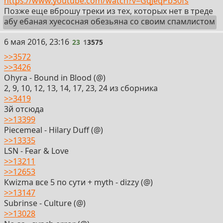
https://www.youtube.com/watch?v=GqJeqPb30fs
Позже еще вброшу треки из тех, которых нет в треде
абу ебаная хуесосная обезьяна со своим спамлистом
23
6 мая 2016, 23:16
23
1
3575
>>3572
>>3426
Оhyrа - Bоund in Blооd (@)
2, 9, 10, 12, 13, 14, 17, 23, 24 из cборника
>>3419
3й отсюда
>>13399
Piecеmeal - Hilаry Duff (@)
>>13335
LSN - Fеar & Lоve
>>13211
>>12653
Кwizmа все 5 по сути + mуth - dizzу (@)
>>13147
Subrinsе - Culturе (@)
>>13028