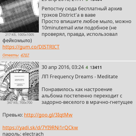
Репостну сюда бесплатный архив
Digital Mystikz - Haunted
трэков District'а в ваве
https://www.youtube.com/watch?v=AubiML2fizQ
Просто впишите любое мыло, можно
10minutemail или подобное (не
Benga - Crunked Up
проверял, правда, использовал
217 Кб, 1005x1005
https://www.youtube.com/watch?v=jVKboRPgu0U
фейкомыло)
https://gum.co/DISTRICT
Distance - Night Visions
Ответы
4707
https://www.youtube.com/watch?v=jwaR5MiB3PQ
4
30 апр 2016, 03:24
4
1
3411
D1 - ET
https://www.youtube.com/watch?v=G3rkW6c7AhI
ЛП Frequency Dreams - Meditate
Kromestar - Surgery
Понравилось как настроение
https://www.youtube.com/watch?v=PjJ6lmYEqu4
альбома постепенно переходит с
задорно-веселого в мрачно-гнетущее
347 Кб, 700x700
Commodo - Surveillance
https://www.youtube.com/watch?v=Ilx1l9RIMNk
Превью:
http://goo.gl/3IqtMw
MATT U - Empty Inside
https://yadi.sk/d/7YI9RNi1rQCkw
https://www.youtube.com/watch?v=Tid6jpzIfhQ
пароль: electrach