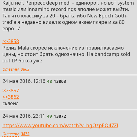
Kaiju нет. Репресс deep medi – единорог, но вот system
music или innamind recordings вполне может выйти.
Так что классику за 20 – брать, ибо New Epoch Goth-
trad'а я недавно видел в одном экземпляре и за 80
евро =/
>>3858
Релиз Mala скорее исключение из правил касаемо
цены, но стоит брать однозначно. На bandcamp sold
out LP бокса уже
Ответы
3863
48
24 мая 2016, 12:16
48
1
3863
>>3857
>>3862
склеил
49
24 мая 2016, 23:11
49
1
3872
https://www.youtube.com/watch?v=hgOzpEO47ZI
Ответы
3873