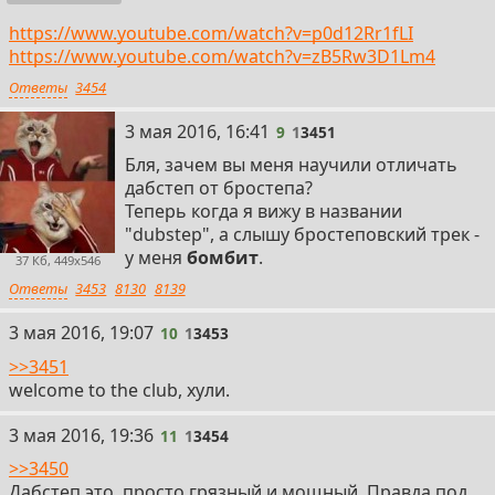
https://www.youtube.com/watch?v=p0d12Rr1fLI
https://www.youtube.com/watch?v=zB5Rw3D1Lm4
Ответы
3454
9
3 мая 2016, 16:41
9
1
3451
Бля, зачем вы меня научили отличать
дабстеп от бростепа?
Теперь когда я вижу в названии
"dubstep", а слышу бростеповский трек -
у меня
бомбит
.
37 Кб, 449x546
Ответы
3453
8130
8139
10
3 мая 2016, 19:07
10
1
3453
>>3451
welcome to the club, хули.
11
3 мая 2016, 19:36
11
1
3454
>>3450
Дабстеп это, просто грязный и мощный. Правда под