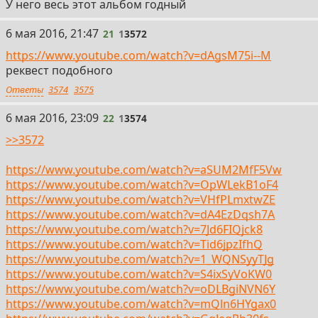
У него весь этот альбом годный
21
6 мая 2016, 21:47
21
1
3572
https://www.youtube.com/watch?v=dAgsM75i--M
реквест подобного
Ответы
3574
3575
22
6 мая 2016, 23:09
22
1
3574
>>3572
https://www.youtube.com/watch?v=aSUM2MfF5Vw
https://www.youtube.com/watch?v=OpWLekB1oF4
https://www.youtube.com/watch?v=VHfPLmxtwZE
https://www.youtube.com/watch?v=dA4EzDqsh7A
https://www.youtube.com/watch?v=7Jd6FIQjck8
https://www.youtube.com/watch?v=Tid6jpzIfhQ
https://www.youtube.com/watch?v=1_WQNSyyTJg
https://www.youtube.com/watch?v=S4ixSyVoKW0
https://www.youtube.com/watch?v=oDLBgiNVN6Y
https://www.youtube.com/watch?v=mQln6HYgax0