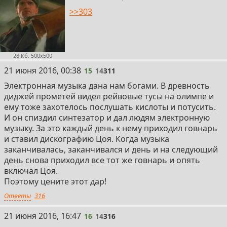
>>303
28 Кб, 500x500
15
21 июня 2016, 00:38
15
14
311
Электронная музыка дана нам богами. В древность
диджей прометей видел рейвовые тусы на олимпе и
ему тоже захотелось послушать кислоты и потусить.
И он спиздил синтезатор и дал людям электронную
музыку. За это каждый день к нему приходил говнарь
и ставил дискографию Цоя. Когда музыка
заканчивалась, заканчивался и день и на следующий
день снова приходил все тот же говнарь и опять
включал Цоя.
Поэтому цените этот дар!
Ответы
316
16
21 июня 2016, 16:47
16
14
316