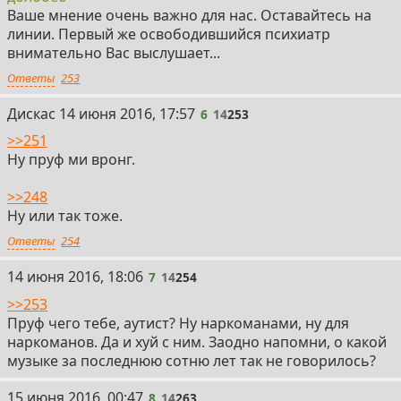
Ваше мнение очень важно для нас. Оставайтесь на
линии. Первый же освободившийся психиатр
внимательно Вас выслушает...
Ответы
253
6
Дискас
14 июня 2016, 17:57
6
14
253
>>251
Ну пруф ми вронг.
>>248
Ну или так тоже.
Ответы
254
7
14 июня 2016, 18:06
7
14
254
>>253
Пруф чего тебе, аутист? Ну наркоманами, ну для
наркоманов. Да и хуй с ним. Заодно напомни, о какой
музыке за последнюю сотню лет так не говорилось?
8
15 июня 2016, 00:47
8
14
263