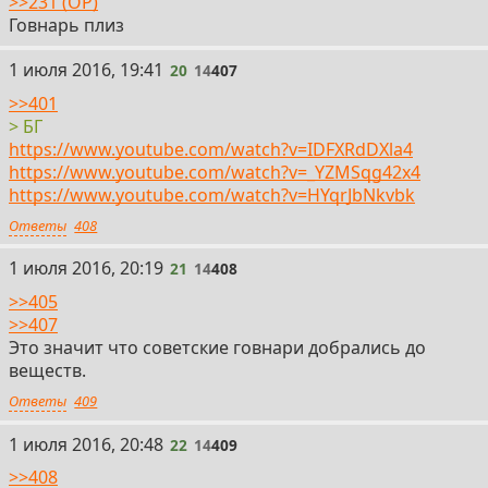
>>231 (OP)
Говнарь плиз
20
1 июля 2016, 19:41
20
14
407
>>401
> БГ
https://www.youtube.com/watch?v=IDFXRdDXla4
https://www.youtube.com/watch?v=_YZMSqg42x4
https://www.youtube.com/watch?v=HYqrJbNkvbk
Ответы
408
21
1 июля 2016, 20:19
21
14
408
>>405
>>407
Это значит что советские говнари добрались до
веществ.
Ответы
409
22
1 июля 2016, 20:48
22
14
409
>>408