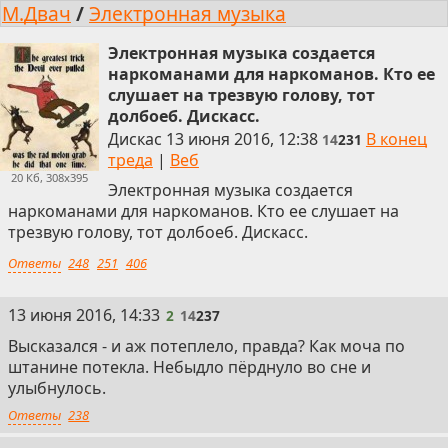
М.Двач
/
Электронная музыка
Электронная музыка создается
наркоманами для наркоманов. Кто ее
слушает на трезвую голову, тот
долбоеб. Дискасс.
Дискас
13 июня 2016, 12:38
В конец
14
231
треда
|
Веб
20 Кб, 308x395
Электронная музыка создается
наркоманами для наркоманов. Кто ее слушает на
трезвую голову, тот долбоеб. Дискасс.
Ответы
248
251
406
2
13 июня 2016, 14:33
2
14
237
Высказался - и аж потеплело, правда? Как моча по
штанине потекла. Небыдло пёрднуло во сне и
улыбнулось.
Ответы
238