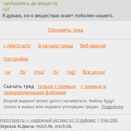
>добрались до веществ
>БГ
Я думаю, он о веществах знает поболее нашего.
Обновить тред
« /electrach/
В начало треда
Веб-версия
Настройки
/a/
/b/
/mu/
/s/
/vg/
Все доски
Скачать тред
только с превью
с превью и
прикрепленными файлами
Второй вариант может долго скачиваться. Файлы будут
только в живых или недавно утонувших тредах.
Подробнее
Пользуетесь скринридером — пишите, что можно улуч
Host-Food.ru — надёжный хостинг от 12 руб/мес
|
Free DNS
Зеркала М.Двача: m2ch.hk, m2ch.lib,