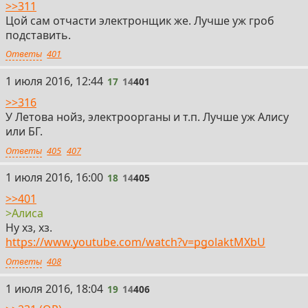
>>311
Цой сам отчасти электронщик же. Лучше уж гроб
подставить.
Ответы
401
17
1 июля 2016, 12:44
17
14
401
>>316
У Летова нойз, электроорганы и т.п. Лучше уж Алису
или БГ.
Ответы
405
407
18
1 июля 2016, 16:00
18
14
405
>>401
>Алиса
Ну хз, хз.
https://www.youtube.com/watch?v=pgolaktMXbU
Ответы
408
19
1 июля 2016, 18:04
19
14
406