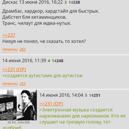
3
Дискас
13 июня 2016, 16:22
3
14
238
Драмбас, хардкор, хардстайл для быстрых.
Дабстеп бля кетаминщиков.
Транс, чилаут для мдма-нутых.
>>237
Нихуя не понял, че сказать то хотел?
Ответы
263
4
14 июня 2016, 11:39
4
14
248
>>231 (OP)
>создается аутистами для аутистов
Ответы
253
5
14 июня 2016, 14:04
5
14
251
>>231 (OP)
>Электронная музыка создается
наркоманами для наркоманов. Кто ее
слушает на трезвую голову, тот
46 Кб, 600x498
долбоеб