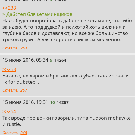
>>238
> Дабстеп бля кетаминщиков
Надо будет попробовать дабстеп в кетамине, спасибо
за идею. А то под дудкой и психотой хоть виляния и
глубина басов и доставляют, но все же большинство
треков грузит. А для скорости слишком медленно.
Ответы
264
9
15 июня 2016, 05:34
9
14
264
>>263
Базарю, не даром в британских клубах скандировали
"k for dubstep".
Ответы
267
10
15 июня 2016, 19:31
10
14
267
>>264
Так вроде про вонки говорили, типа hudson mohawke
и rustie.
Ответы
268