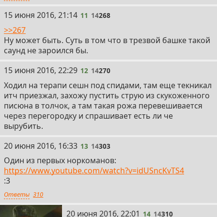
11
15 июня 2016, 21:14
11
14
268
>>267
Ну может быть. Суть в том что в трезвой башке такой
саунд не зароился бы.
12
15 июня 2016, 22:29
12
14
270
Ходил на терапи сешн под спидами, там еще текникал
итч приезжал, захожу пустить струю из скукоженного
писюна в толчок, а там такая рожа перевешивается
через перегородку и спрашивает есть ли че
вырубить.
13
20 июня 2016, 16:33
13
14
303
Один из первых норкоманов:
https://www.youtube.com/watch?v=idUSncKvTS4
:3
Ответы
310
14
20 июня 2016, 22:01
14
14
310