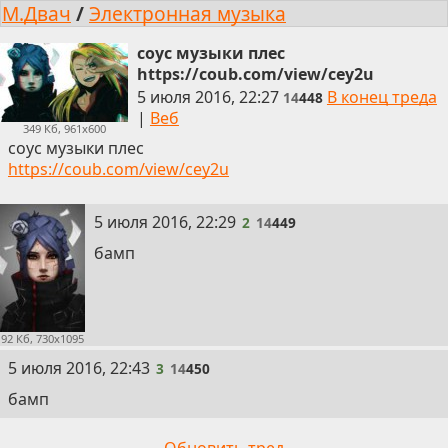
М.Двач
/
Электронная музыка
соус музыки плес
https://coub.com/view/cey2u
5 июля 2016, 22:27
В конец треда
14
448
|
Веб
349 Кб, 961x600
соус музыки плес
https://coub.com/view/cey2u
2
5 июля 2016, 22:29
2
14
449
бамп
92 Кб, 730x1095
3
5 июля 2016, 22:43
3
14
450
бамп
Обновить тред