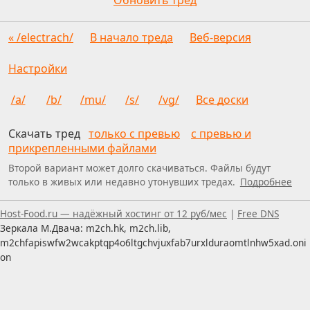
« /electrach/
В начало треда
Веб-версия
Настройки
/a/
/b/
/mu/
/s/
/vg/
Все доски
Скачать тред
только с превью
с превью и
прикрепленными файлами
Второй вариант может долго скачиваться. Файлы будут
только в живых или недавно утонувших тредах.
Подробнее
Пользуетесь скринридером — пишите, что можно улуч
Host-Food.ru — надёжный хостинг от 12 руб/мес
|
Free DNS
Зеркала М.Двача: m2ch.hk, m2ch.lib,
m2chfapiswfw2wcakptqp4o6ltgchvjuxfab7urxlduraomtlnhw5xad.oni
on