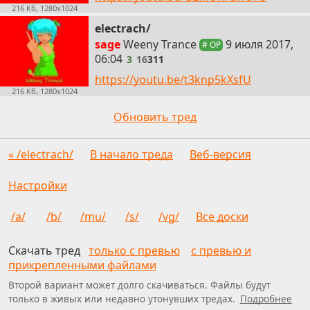
216 Кб, 1280x1024
electrach/
3
sage
Weeny Trance
9 июля 2017,
# OP
06:04
3
16
311
https://youtu.be/t3knp5kXsfU
216 Кб, 1280x1024
Обновить тред
« /electrach/
В начало треда
Веб-версия
Настройки
/a/
/b/
/mu/
/s/
/vg/
Все доски
Скачать тред
только с превью
с превью и
прикрепленными файлами
Второй вариант может долго скачиваться. Файлы будут
только в живых или недавно утонувших тредах.
Подробнее