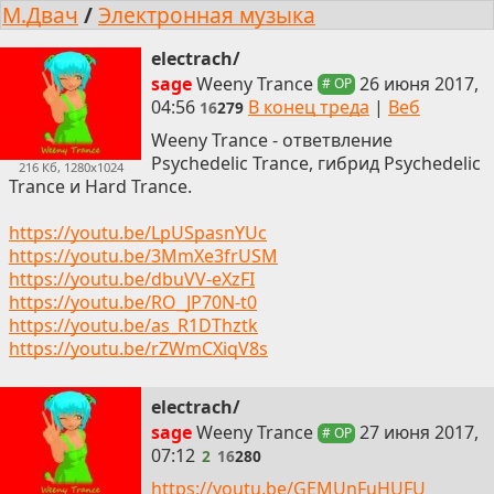
М.Двач
/
Электронная музыка
electrach/
sage
Weeny Trance
26 июня 2017,
# OP
04:56
В конец треда
|
Веб
16
279
Weeny Trance - ответвление
Psychedelic Trance, гибрид Psychedelic
216 Кб, 1280x1024
Trance и Hard Trance.
https://youtu.be/LpUSpasnYUc
https://youtu.be/3MmXe3frUSM
https://youtu.be/dbuVV-eXzFI
https://youtu.be/RO_JP70N-t0
https://youtu.be/as_R1DThztk
https://youtu.be/rZWmCXiqV8s
electrach/
2
sage
Weeny Trance
27 июня 2017,
# OP
07:12
2
16
280
https://youtu.be/GEMUnFuHUFU