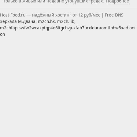
только в живых или недавно утонувших тредах.
Подробнее
Пользуетесь скринридером — пишите, что можно улуч
Host-Food.ru — надёжный хостинг от 12 руб/мес
|
Free DNS
Зеркала М.Двача: m2ch.hk, m2ch.lib,
m2chfapiswfw2wcakptqp4o6ltgchvjuxfab7urxlduraomtlnhw5xad.oni
on