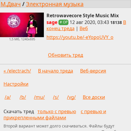
М.Двач
/
Электронная музыка
Retrowavecore Style Music Mix
sage
12 авг 2020, 03:43
В
18138
# OP
конец треда
|
Веб
https://youtu.be/-eYopoUVY_o
1,5 Мб, 1240x695
Обновить тред
« /electrach/
В начало треда
Веб-версия
Настройки
/a/
/b/
/mu/
/s/
/vg/
Все доски
Скачать тред
только с превью
с превью и
прикрепленными файлами
Второй вариант может долго скачиваться. Файлы будут