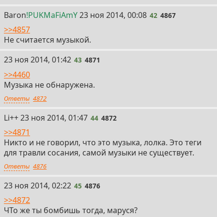
42
Baron
!PUKMaFiAmY
23 ноя 2014, 00:08
42
4867
>>4857
Не считается музыкой.
43
23 ноя 2014, 01:42
43
4871
>>4460
Музыка не обнаружена.
Ответы
4872
44
Li++
23 ноя 2014, 01:47
44
4872
>>4871
Никто и не говорил, что это музыка, лолка. Это теги
для травли сосания, самой музыки не существует.
Ответы
4876
45
23 ноя 2014, 02:22
45
4876
>>4872
ЧТо же ты бомбишь тогда, маруся?