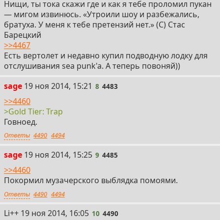
Нищи, ты тока скажи где и как я тебе проломил пукан
— мигом извинюсь. «Утроили шоу и разбежались,
братуха. У меня к тебе претензий нет.» (С) Стас
Барецкий
>>4467
Есть вертолет и недавно купил подводную лодку для
отслушивания sea punk'a. А теперь повоняй))
8
sage
19 ноя 2014, 15:21
8
4483
>>4460
>Gold Tier: Trap
Говноед.
Ответы
4490
4494
9
sage
19 ноя 2014, 15:25
9
4485
>>4460
Покормил музачерского выблядка помоями.
Ответы
4490
4494
10
Li++
19 ноя 2014, 16:05
10
4490