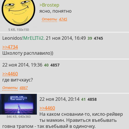
>Brostep
ясно, понятно
Ответы
4745
5 Кб, 150x150
39
Leonidos
!MrELITii2.
21 ноя 2014, 16:49
39
4745
>>4734
Школоту расплавило))
40
22 ноя 2014, 19:36
40
4857
>>4460
где витчхаус?
Ответы
4867
41
22 ноя 2014, 20:14
41
4858
>>4460
На каком сновании-то, кисло-рейвер
846 Кб, 640x360
ты мамкин. Нравиться въебывать
говна трапом - так въебывай в одиночку.