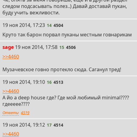
следом подсасывать полез..) Давай доставай пукан,
буду учить вежливости.
14
19 ноя 2014, 17:23
14
4504
Круто так барон порвал пуканы местным говнарикам
15
sage
19 ноя 2014, 17:58
15
4506
>>4460
Музачевское говно протекло сюда. Саганул тред!
16
19 ноя 2014, 19:10
16
4513
>>4460
А йо а deep house где? Где мой любимый minimal????
гдеееее????
Ответы
4519
17
19 ноя 2014, 19:12
17
4514
>>4460