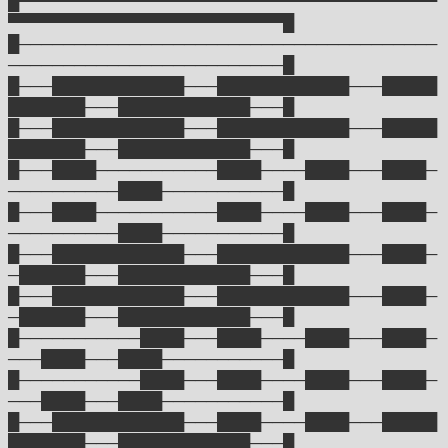
█▀▀▀▀▀▀▀▀▀▀▀▀▀▀▀▀▀▀▀▀▀▀▀▀▀▀▀▀▀▀▀▀▀▀▀▀▀▀
▀▀▀▀▀▀▀▀▀▀▀▀▀▀▀▀▀▀▀▀▀▀▀▀▀█
█──────────────────────────────────────
─────────────────────────█
█───████████████───████████████───█████
███████───████████████───█
█───████████████───████████████───█████
███████───████████████───█
█───████───────────████────████───████─
──────────████───────────█
█───████───────────████────████───████─
──────────████───────────█
█───████████████───████████████───████─
─██████───████████████───█
█───████████████───████████████───████─
─██████───████████████───█
█───────────████───████────████───████─
───████───████───────────█
█───────────████───████────████───████─
───████───████───────────█
█───████████████───████────████───█████
███████───████████████───█