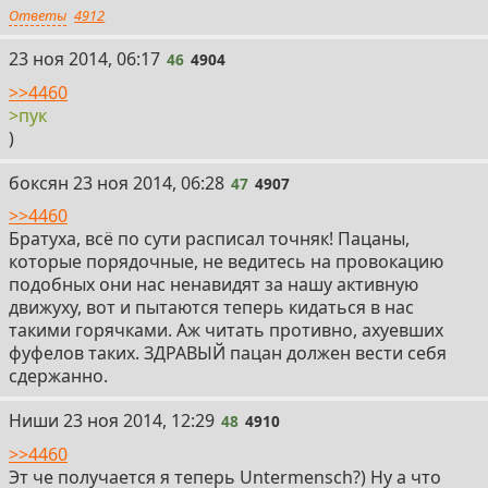
Ответы
4912
46
23 ноя 2014, 06:17
46
4904
>>4460
>пук
)
47
боксян
23 ноя 2014, 06:28
47
4907
>>4460
Братуха, всё по сути расписал точняк! Пацаны,
которые порядочные, не ведитесь на провокацию
подобных они нас ненавидят за нашу активную
движуху, вот и пытаются теперь кидаться в нас
такими горячками. Аж читать противно, ахуевших
фуфелов таких. ЗДРАВЫЙ пацан должен вести себя
сдержанно.
48
Ниши
23 ноя 2014, 12:29
48
4910
>>4460
Эт че получается я теперь Untermensch?) Ну а что