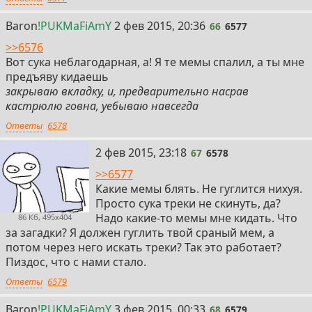
66
Baron
!PUKMaFiAmY
2 фев 2015, 20:36
66
6577
>>6576
Вот сука неблагодарная, а! Я те мемы спалил, а ты мне
предъяву кидаешь
закрываю вкладку, и, предварительно насрав
кастрюлю говна, уебываю навсегда
Ответы
6578
67
2 фев 2015, 23:18
67
6578
>>6577
Какие мемы блять. Не гуглится нихуя.
Просто сука треки не скинуть, да?
Надо какие-то мемы мне кидать. Что
86 Кб, 495x404
за загадки? Я должен гуглить твой сраный мем, а
потом через него искать треки? Так это работает?
Пиздос, что с нами стало.
Ответы
6579
68
Baron
!PUKMaFiAmY
3 фев 2015, 00:33
68
6579