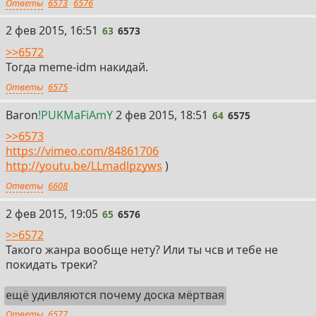
Ответы
6573
6576
63
2 фев 2015, 16:51
63
6573
>>6572
Тогда meme-idm накидай.
Ответы
6575
64
Baron
!PUKMaFiAmY
2 фев 2015, 18:51
64
6575
>>6573
https://vimeo.com/84861706
http://youtu.be/LLmadlpzyws
)
Ответы
6608
65
2 фев 2015, 19:05
65
6576
>>6572
Такого жанра вообще нету? Или ты чсв и тебе не
покидать треки?
ещё удивляются почему доска мёртвая
Ответы
6577