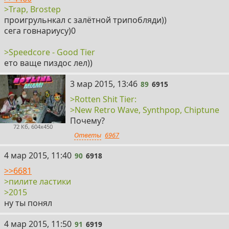
>Trap, Brostep
проигрульнкал с залётной трипобляди))
сега говнариусу)0
>Speedcore - Good Tier
ето ваще пиздос лел))
89
3 мар 2015, 13:46
89
6915
>Rotten Shit Tier:
>New Retro Wave, Synthpop, Chiptune
Почему?
72 Кб, 604x450
Ответы
6967
90
4 мар 2015, 11:40
90
6918
>>6681
>пилите ластики
>2015
ну ты понял
91
4 мар 2015, 11:50
91
6919