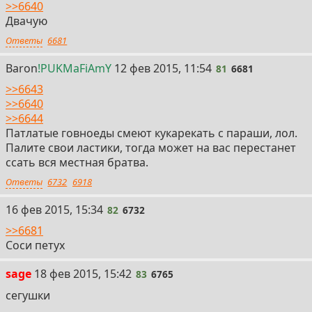
>>6640
Двачую
Ответы
6681
81
Baron
!PUKMaFiAmY
12 фев 2015, 11:54
81
6681
>>6643
>>6640
>>6644
Патлатые говноеды смеют кукарекать с параши, лол.
Палите свои ластики, тогда может на вас перестанет
ссать вся местная братва.
Ответы
6732
6918
82
16 фев 2015, 15:34
82
6732
>>6681
Соси петух
83
sage
18 фев 2015, 15:42
83
6765
сегушки