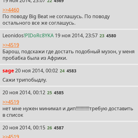
22
19 ноя 2014, 23:07
22
4569
>>4460
По поводу Big Beat не соглашусь. По поводу
остального все же соглашусь.
23
Leonidos
!PIDoRc8YKA
19 ноя 2014, 23:57
23
4580
>>4519
Барош, подскажи где достать подобный музон, у меня
пробабка была из Африки.
24
sage
20 ноя 2014, 00:02
24
4583
Сажи трипобыдлу.
25
20 ноя 2014, 00:12
25
4585
>>4519
нет мне нужен минимал и дип!!!!!!!!!!!требую доставить
в список
26
20 ноя 2014, 00:15
26
4587
>>4519