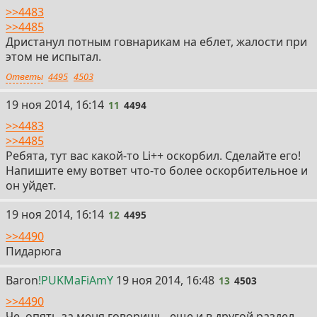
>>4483
>>4485
Дристанул потным говнарикам на еблет, жалости при
этом не испытал.
Ответы
4495
4503
11
19 ноя 2014, 16:14
11
4494
>>4483
>>4485
Ребята, тут вас какой-то Li++ оскорбил. Сделайте его!
Напишите ему вответ что-то более оскорбительное и
он уйдет.
12
19 ноя 2014, 16:14
12
4495
>>4490
Пидарюга
13
Baron
!PUKMaFiAmY
19 ноя 2014, 16:48
13
4503
>>4490
Че, опять за меня говоришь, еще и в другой раздел