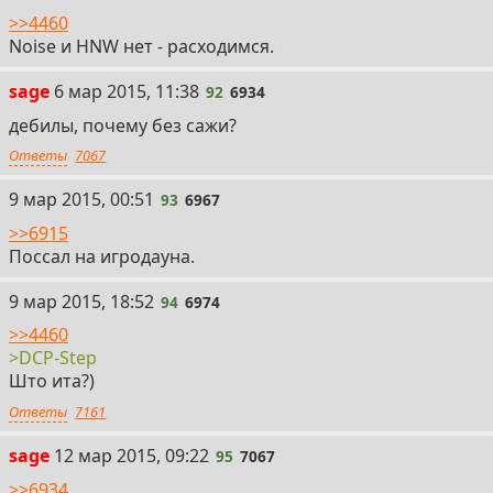
>>4460
Noise и HNW нет - расходимся.
92
sage
6 мар 2015, 11:38
92
6934
дебилы, почему без сажи?
Ответы
7067
93
9 мар 2015, 00:51
93
6967
>>6915
Поссал на игродауна.
94
9 мар 2015, 18:52
94
6974
>>4460
>DCP-Step
Што ита?)
Ответы
7161
95
sage
12 мар 2015, 09:22
95
7067
>>6934