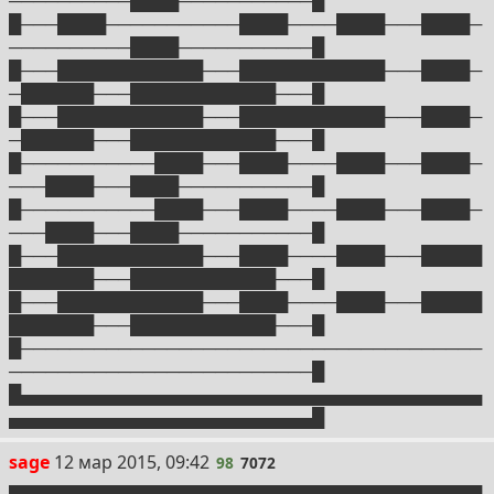
█───████───────────████────████───████─
──────────████───────────█
█───████████████───████████████───████─
─██████───████████████───█
█───████████████───████████████───████─
─██████───████████████───█
█───────────████───████────████───████─
───████───████───────────█
█───────────████───████────████───████─
───████───████───────────█
█───████████████───████────████───█████
███████───████████████───█
█───████████████───████────████───█████
███████───████████████───█
█──────────────────────────────────────
─────────────────────────█
█▄▄▄▄▄▄▄▄▄▄▄▄▄▄▄▄▄▄▄▄▄▄▄▄▄▄▄▄▄▄▄▄▄▄▄▄▄▄
▄▄▄▄▄▄▄▄▄▄▄▄▄▄▄▄▄▄▄▄▄▄▄▄▄█
98
sage
12 мар 2015, 09:42
98
7072