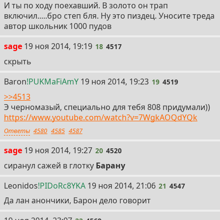
И ты по ходу поехавший. В золото он трап
включил.....бро степ бля. Ну это пиздец. Уносите треда
автор школьник 1000 пудов
18
sage
19 ноя 2014, 19:19
18
4517
скрыть
19
Baron
!PUKMaFiAmY
19 ноя 2014, 19:23
19
4519
>>4513
Э черномазый, специально для тебя 808 придумали))
https://www.youtube.com/watch?v=7WgkAOQdYQk
Ответы
4580
4585
4587
20
sage
19 ноя 2014, 19:27
20
4520
сиранул сажей в глотку
Барану
21
Leonidos
!PIDoRc8YKA
19 ноя 2014, 21:06
21
4547
Да лан анончики, Барон дело говорит