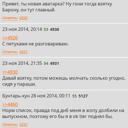
Привет, ты новая аватарка? Ну гони тогда взятку
Барону, он тут главный.
Ответы
4930
53
23 ноя 2014, 20:14
53
4930
>>4926
С петухами не разговариваю.
Ответы
4931
54
23 ноя 2014, 21:35
54
4931
>>4930
Давай взятку, потом можешь молчать сколько угодно,
сидя у параши.
55
Бунтарь-кун
28 ноя 2014, 00:11
55
5127
>>4460
Норм список, правда под днб меня в жопу долбили на
выпускном, поэтому его бы я в ok tier поднял бы.
Ответы
5252