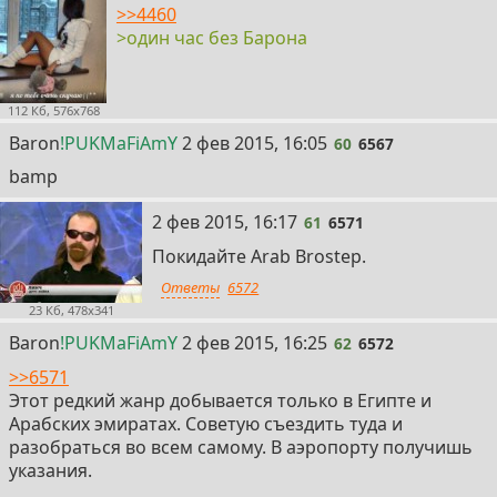
>>4460
>один час без Барона
112 Кб, 576x768
60
Baron
!PUKMaFiAmY
2 фев 2015, 16:05
60
6567
bamp
61
2 фев 2015, 16:17
61
6571
Покидайте Arab Brostep.
Ответы
6572
23 Кб, 478x341
62
Baron
!PUKMaFiAmY
2 фев 2015, 16:25
62
6572
>>6571
Этот редкий жанр добывается только в Египте и
Арабских эмиратах. Советую съездить туда и
разобраться во всем самому. В аэропорту получишь
указания.