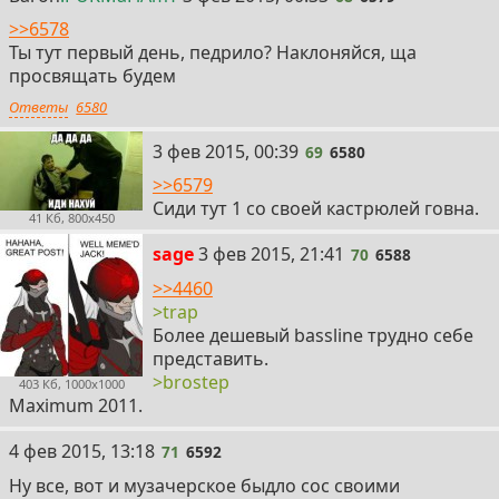
>>6578
Ты тут первый день, педрило? Наклоняйся, ща
просвящать будем
Ответы
6580
69
3 фев 2015, 00:39
69
6580
>>6579
Сиди тут 1 со своей кастрюлей говна.
41 Кб, 800x450
70
sage
3 фев 2015, 21:41
70
6588
>>4460
>trap
Более дешевый bassline трудно себе
представить.
>brostep
403 Кб, 1000x1000
Maximum 2011.
71
4 фев 2015, 13:18
71
6592
Ну все, вот и музачерское быдло сос своими