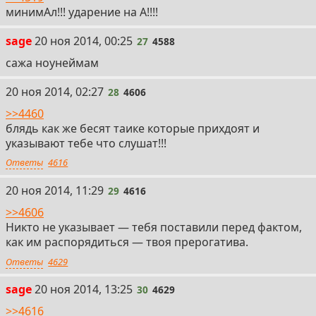
минимАл!!! ударение на А!!!!
27
sage
20 ноя 2014, 00:25
27
4588
сажа ноунеймам
28
20 ноя 2014, 02:27
28
4606
>>4460
блядь как же бесят таике которые прихдоят и
указывают тебе что слушат!!!
Ответы
4616
29
20 ноя 2014, 11:29
29
4616
>>4606
Никто не указывает — тебя поставили перед фактом,
как им распорядиться — твоя прерогатива.
Ответы
4629
30
sage
20 ноя 2014, 13:25
30
4629
>>4616