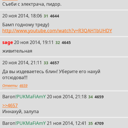
Съеби с электрача, пидор.
31
20 ноя 2014, 18:06
31
4644
Бамп годному треду)
http://www.youtube.com/watch?v=R3QAH1bUHDY
32
sage
20 ноя 2014, 19:11
32
4645
живительная
33
20 ноя 2014, 21:11
33
4657
Да вы издеваетесь блин! Уберите его нахуй
отсюдова!!!
Ответы
4659
34
Baron
!PUKMaFiAmY
20 ноя 2014, 21:18
34
4659
>>4657
Иннахуй, залупа
35
Baron
!PUKMaFiAmY
21 ноя 2014, 12:41
35
4709