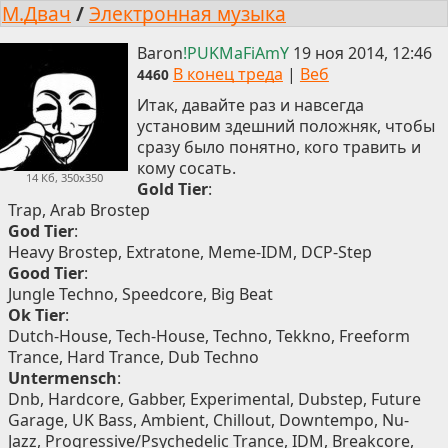
М.Двач
/
Электронная музыка
Baron
!PUKMaFiAmY
19 ноя 2014, 12:46
В конец треда
|
Веб
4460
Итак, давайте раз и навсегда
установим здешний положняк, чтобы
сразу было понятно, кого травить и
кому сосать.
14 Кб, 350x350
Gold Tier
:
Trap, Arab Brostep
God Tier
:
Heavy Brostep, Extratone, Meme-IDM, DCP-Step
Good Tier
:
Jungle Techno, Speedcore, Big Beat
Ok Tier
:
Dutch-House, Tech-House, Techno, Tekkno, Freeform
Trance, Hard Trance, Dub Techno
Untermensch
:
Dnb, Hardcore, Gabber, Experimental, Dubstep, Future
Garage, UK Bass, Ambient, Chillout, Downtempo, Nu-
Jazz, Progressive/Psychedelic Trance, IDM, Breakcore,