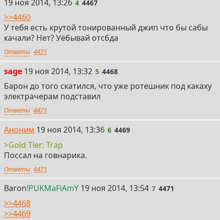
4
19 ноя 2014, 13:26
4
4467
>>4460
У тебя есть крутой тонированный джип что бы сабы
качали? Нет? Уёбывай отсбда
Ответы
4471
5
sage
19 ноя 2014, 13:32
5
4468
Барон до того скатился, что уже ротешник под какаху
электрачерам подставил
Ответы
4471
6
Аноним
19 ноя 2014, 13:36
6
4469
>Gold Tier: Trap
Поссал на говнарика.
Ответы
4471
7
Baron
!PUKMaFiAmY
19 ноя 2014, 13:54
7
4471
>>4468
>>4469