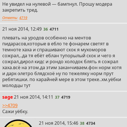
Не увидел на нулевой — бампнул. Прошу модера
закрепить тред.
Ответы
4719
36
21 ноя 2014, 12:49
36
4711
плевать на уродов особенно на ментов
пидарасов,которые в ебло те фонарем светят в
темноте хаха и спрашивают скок я мухоморов
сожрал,..да тя ебёт еблан тупорылый скок и чего я
сожрал,дирол кидс и рондо холодок блять я сожрал
хаха.всё на этом.да этим заканчиваем.фон норм хотя
и дарк-элетро блядскоё ну по тежеляку норм прут
ребятишки. по карайней мере в этом треке..хм.уёбки
молодцы тут
37
sage
21 ноя 2014, 14:11
37
4719
>>4709
Сажи уёбку.
38
21 ноя 2014, 15:46
38
4734