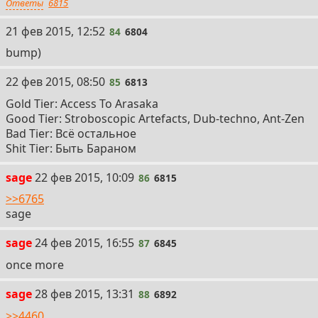
Ответы
6815
84
21 фев 2015, 12:52
84
6804
bump)
85
22 фев 2015, 08:50
85
6813
Gold Tier: Access To Arasaka
Good Tier: Stroboscopic Artefacts, Dub-techno, Ant-Zen
Bad Tier: Всё остальное
Shit Tier: Быть Бараном
86
sage
22 фев 2015, 10:09
86
6815
>>6765
sage
87
sage
24 фев 2015, 16:55
87
6845
once more
88
sage
28 фев 2015, 13:31
88
6892
>>4460