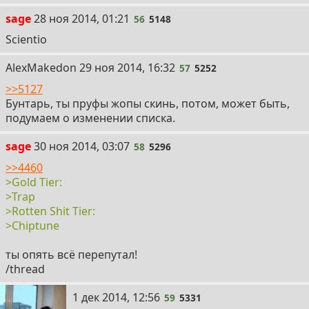
56
sage
28 ноя 2014, 01:21
56
5148
Scientio
57
AlexMakedon
29 ноя 2014, 16:32
57
5252
>>5127
Бунтарь, ты пруфы жопы скинь, потом, может быть,
подумаем о изменении списка.
58
sage
30 ноя 2014, 03:07
58
5296
>>4460
>Gold Tier:
>Trap
>Rotten Shit Tier:
>Chiptune
ты опять всё перепутал!
/thread
59
1 дек 2014, 12:56
59
5331