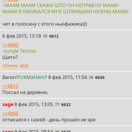
>МААМ МААМ СКАЖИ ШТО ОН НЕПРАВ НУ МААМ!
МААМ Я ОБКАКАЛСЯ МНЕ ШТАНИШКИ НУЖНЫ МААМ!
чет в голосину с этого ньюфажика)))
75
6 фев 2015, 13:18
75
6612
>>4460
>Jungle Techno
Щито?
Ответы
6630
76
Baron
!PUKMaFiAmY
8 фев 2015, 11:54
76
6630
>>6612
Поссал на деревню.
77
sage
8 фев 2015, 13:05
77
6632
>>4460
отписался с сажей - день прошёл не зря
78
sage
9 фев 2015, 08:54
78
6640