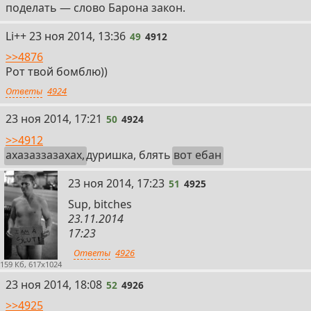
поделать — слово Барона закон.
49
Li++
23 ноя 2014, 13:36
49
4912
>>4876
Рот твой бомблю))
Ответы
4924
50
23 ноя 2014, 17:21
50
4924
>>4912
ахазаззазахах,
дуришка, блять
вот ебан
51
23 ноя 2014, 17:23
51
4925
Sup, bitches
23.11.2014
17:23
Ответы
4926
159 Кб, 617x1024
52
23 ноя 2014, 18:08
52
4926
>>4925