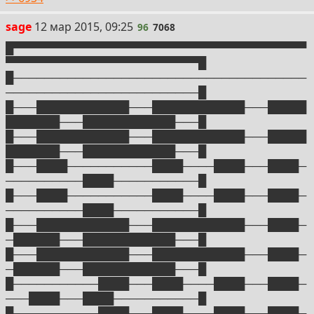
96
sage
12 мар 2015, 09:25
96
7068
█▀▀▀▀▀▀▀▀▀▀▀▀▀▀▀▀▀▀▀▀▀▀▀▀▀▀▀▀▀▀▀▀▀▀▀▀▀▀
▀▀▀▀▀▀▀▀▀▀▀▀▀▀▀▀▀▀▀▀▀▀▀▀▀█
█──────────────────────────────────────
─────────────────────────█
█───████████████───████████████───█████
███████───████████████───█
█───████████████───████████████───█████
███████───████████████───█
█───████───────────████────████───████─
──────────████───────────█
█───████───────────████────████───████─
──────────████───────────█
█───████████████───████████████───████─
─██████───████████████───█
█───████████████───████████████───████─
─██████───████████████───█
█───────────████───████────████───████─
───████───████───────────█
█───────────████───████────████───████─