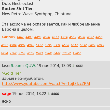
Dub, Electroclash
Rotten Shit Tier
:
New Retro Wave, Synthpop, Chiptune
Эта аксиома не оспаривается, как и любое мнение
Барона в целом.
Ответы
4467
4483
4485
4506
4513
4514
4569
4606
4857
4858
4871
4904
4907
4910
5127
5296
5331
6588
6612
6632
6892
6919
6974
7762
7763
8103
8203
8369
8442
13852
13866
2
laser
!beams.QUW.
19 ноя 2014, 13:03
2
4461
>Gold Tier
Забыл нео-мумбатон.
http://www.youtube.com/watch?v=1pjfSIzcZPM
3
sage
19 ноя 2014, 13:22
3
4466
ясно