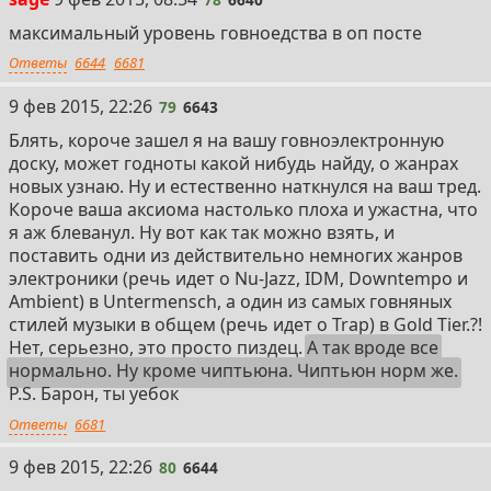
максимальный уровень говноедства в оп посте
Ответы
6644
6681
79
9 фев 2015, 22:26
79
6643
Блять, короче зашел я на вашу говноэлектронную
доску, может годноты какой нибудь найду, о жанрах
новых узнаю. Ну и естественно наткнулся на ваш тред.
Короче ваша аксиома настолько плоха и ужастна, что
я аж блеванул. Ну вот как так можно взять, и
поставить одни из действительно немногих жанров
электроники (речь идет о Nu-Jazz, IDM, Downtempo и
Ambient) в Untermensch, а один из самых говняных
стилей музыки в общем (речь идет о Trap) в Gold Tier.?!
Нет, серьезно, это просто пиздец.
А так вроде все
нормально. Ну кроме чиптьюна. Чиптьюн норм же.
P.S. Барон, ты уебок
Ответы
6681
80
9 фев 2015, 22:26
80
6644