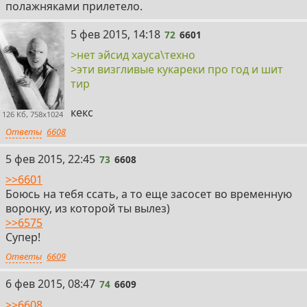
полажняками прилетело.
72
5 фев 2015, 14:18
72
6601
>нет эйсид хауса\техно
>эти визгливые кукареки про год и шит
тир
кекс
126 Кб, 758x1024
Ответы
6608
73
5 фев 2015, 22:45
73
6608
>>6601
Боюсь на тебя ссать, а то еще засосет во временную
воронку, из которой ты вылез)
>>6575
Супер!
Ответы
6609
74
6 фев 2015, 08:47
74
6609
>>6608