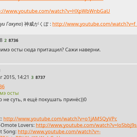
p://www.youtube.com/watch?v=HXpWbWnbGaU
уи Гакупо
) 神威がくぽ :
http://www.youtube.com/watch?v=
28
2
8736
анимэ осты сюда притащил? Сажи наверни.
u
г 2015, 14:21
3
8737
36
мэ осты
о не суть, я ещё покушать принёс))0
t:
http://www.youtube.com/watch?v=o1jAMSQyVPc
-Omote Lovers:
http://www.youtube.com/watch?v=loSbbj9
ht Song:
http://www.youtube.com/watch?v=-