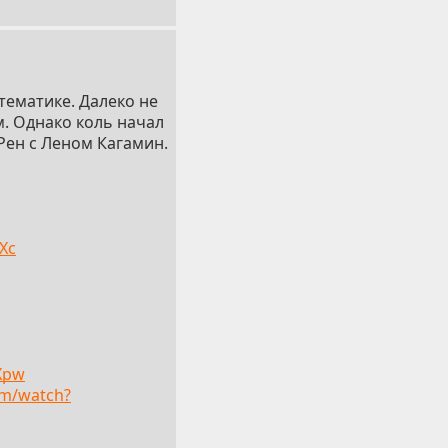
тематике. Далеко не
м. Однако коль начал
 Рен с Леном Кагамин.
Xc
Xpw
om/watch?