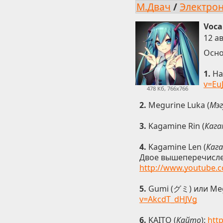
М.Двач
/
Электро
Voca
12 ав
Осно
1.
Ha
v=Eu
478 Кб, 766x766
2.
Megurine Luka (
Мэг
3.
Kagamine Rin (
Кага
4.
Kagamine Len (
Каг
Двое вышеперечисле
http://www.youtube.
5.
Gumi (グミ) или M
v=AkcdT_dHJVg
6.
KAITO (
Кайто
):
htt