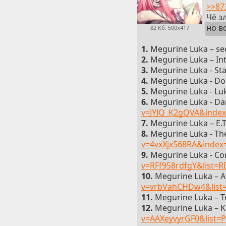
>>87
Чё з
но в
82 Кб, 500x417
1.
Megurine Luka – se
2.
Megurine Luka – In
3.
Megurine Luka - Sta
4.
Megurine Luka - Dou
5.
Megurine Luka - Luk
6.
Megurine Luka - Dan
v=JYJQ_K2gQVA&index
7.
Megurine Luka – E.
8.
Megurine Luka - The
v=4vxXjx568RA&index
9.
Megurine Luka - Co
v=RFf958rdfgY&list=
10.
Megurine Luka – 
v=vrbVahCHDw4&lis
11.
Megurine Luka – 
12.
Megurine Luka – K
v=AAXeyvyrGF0&list=