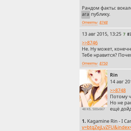
Рандом факты: вокал
ага
публику.
Ответы
8748
7
13 авг 2015, 13:25
7
8
>>8746
Не. Ну может, конечн
Тебе нравится? Поче
Ответы
8750
Rin
8
14 авг 20
>>8748
Потому ч
Но не ра
ещё дойд
48 Кб, 500x667
1.
Kagamine Rin - I Ca
v=btqZejLvZFU&index