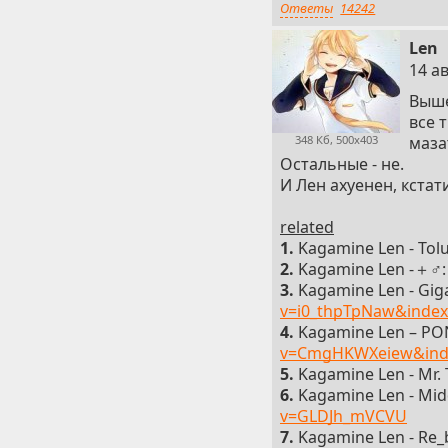
Ответы
14242
Len
9
14 ав
Выше
все 
348 Кб, 500x403
маза
Остальные - не.
И Лен ахуенен, кстати
related
1.
Kagamine Len - Tol
2.
Kagamine Len -＋♂
3.
Kagamine Len - Giga
v=i0_thpTpNaw&index
4.
Kagamine Len – P
v=CmgHKWXeiew&inde
5.
Kagamine Len - Mr. T
6.
Kagamine Len - Mid
v=GLDJh_mVCVU
7.
Kagamine Len - Re_