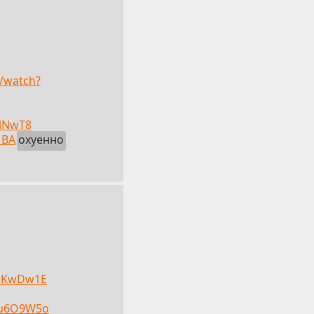
/watch?
ClNwT8
1BA
охуенно
_sKwDw1E
Qu6O9W5o