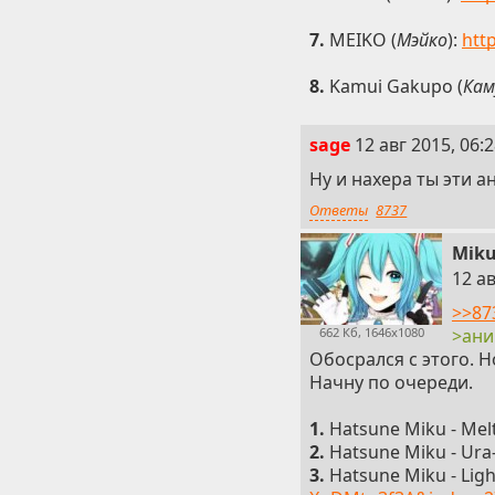
7.
MEIKO (
Мэйко
):
htt
8.
Kamui Gakupo (
Кам
2
sage
12 авг 2015, 06:
Ну и нахера ты эти 
Ответы
8737
Mik
3
12 ав
>>87
>ани
662 Кб, 1646x1080
Обосрался с этого. Н
Начну по очереди.
1.
Hatsune Miku - Mel
2.
Hatsune Miku - Ura
3.
Hatsune Miku - Lig