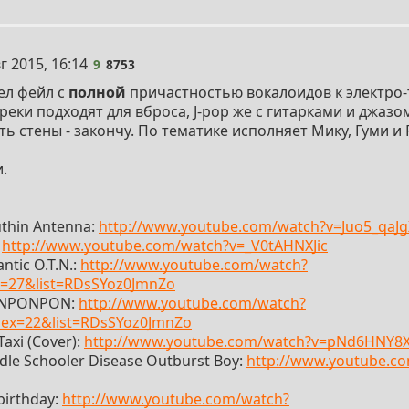
г 2015, 16:14
9
8753
л фейл с
полной
причастностью вокалоидов к электро-
треки подходят для вброса, J-pop же с гитарками и джазо
ть стены - закончу. По тематике исполняет Мику, Гуми и
.
uthin Antenna:
http://www.youtube.com/watch?v=Juo5_qaJg
:
http://www.youtube.com/watch?v=_V0tAHNXJic
ntic O.T.N.:
http://www.youtube.com/watch?
=27&list=RDsSYoz0JmnZo
ONPONPON:
http://www.youtube.com/watch?
x=22&list=RDsSYoz0JmnZo
axi (Cover):
http://www.youtube.com/watch?v=pNd6HNY8
dle Schooler Disease Outburst Boy:
http://www.youtube.c
birthday:
http://www.youtube.com/watch?