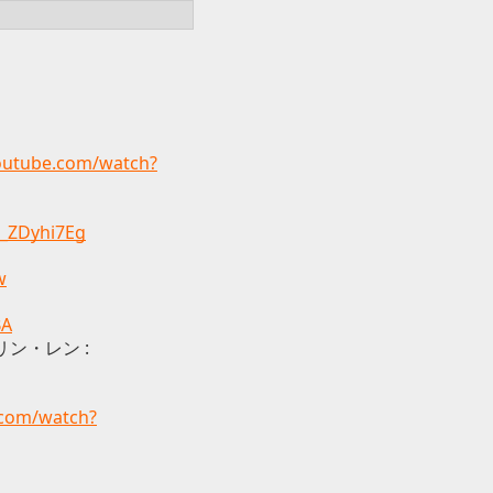
outube.com/watch?
R_ZDyhi7Eg
w
BA
鏡音リン・レン :
.com/watch?