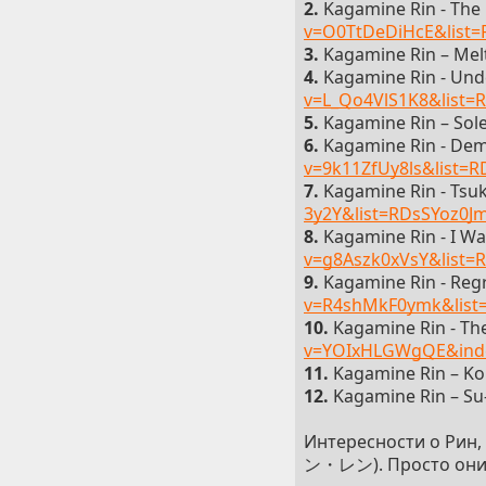
2.
Kagamine Rin - The
v=O0TtDeDiHcE&list
3.
Kagamine Rin – Me
4.
Kagamine Rin - Un
v=L_Qo4VlS1K8&list=
5.
Kagamine Rin – Sole
6.
Kagamine Rin - Dem
v=9k11ZfUy8ls&list=
7.
Kagamine Rin - Tsu
3y2Y&list=RDsSYoz0J
8.
Kagamine Rin - I Wa
v=g8Aszk0xVsY&list=
9.
Kagamine Rin - Reg
v=R4shMkF0ymk&list
10.
Kagamine Rin - The
v=YOIxHLGWgQE&inde
11.
Kagamine Rin – K
12.
Kagamine Rin – Su
Интересности о Рин, 
ン・レン). Просто они с