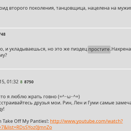
оид второго поколения, танцовщица, нацелена на мужи
748
о, и укладываешься, но это же пиздец
простите
.Нахрена
му?
15, 01:32
8
8750
то я люблю жрать говно (=^･ω･^=)
сстраивайтесь друзья мои. Рин, Лен и Гуми самые замеч
у!
n Take Off My Panties!:
http://www.youtube.com/watch?
=7&list=RDsSYoz0JmnZo