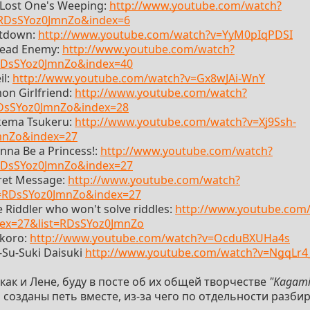
 Lost One's Weeping:
http://www.youtube.com/watch?
=RDsSYoz0JmnZo&index=6
ltdown:
http://www.youtube.com/watch?v=YyM0pIqPDSI
dead Enemy:
http://www.youtube.com/watch?
RDsSYoz0JmnZo&index=40
il:
http://www.youtube.com/watch?v=Gx8wJAi-WnY
on Girlfriend:
http://www.youtube.com/watch?
RDsSYoz0JmnZo&index=28
kema Tsukeru:
http://www.youtube.com/watch?v=Xj9Ssh-
mnZo&index=27
nna Be a Princess!:
http://www.youtube.com/watch?
RDsSYoz0JmnZo&index=27
ret Message:
http://www.youtube.com/watch?
=RDsSYoz0JmnZo&index=27
 Riddler who won't solve riddles:
http://www.youtube.com
x=27&list=RDsSYoz0JmnZo
okoro:
http://www.youtube.com/watch?v=OcduBXUHa4s
-Su-Suki Daisuki
http://www.youtube.com/watch?v=NgqLr
как и Лене, буду в посте об их общей творчестве
"Kagami
озданы петь вместе, из-за чего по отдельности разби