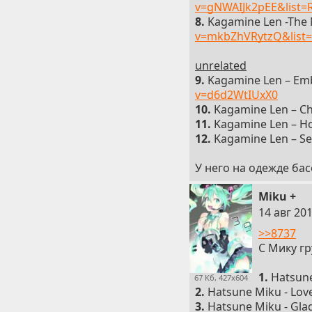
v=gNWAIJk2pEE&list
8.
Kagamine Len -The 
v=mkbZhVRytzQ&list
unrelated
9.
Kagamine Len – Em
v=d6d2WtIUxX0
10.
Kagamine Len – Ch
11.
Kagamine Len – Ho
12.
Kagamine Len – Ser
У него на одежде ба
Miku +
10
14 авг 201
>>8737
С Мику г
1.
Hatsune
67 Кб, 427x604
2.
Hatsune Miku - Lov
3.
Hatsune Miku - Glad