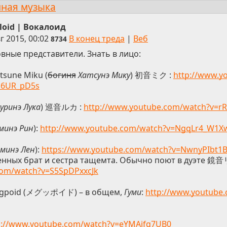
нная музыка
loid | Вокалоид
г 2015, 00:02
В конец треда
|
Веб
8734
вные представители. Знать в лицо:
tsune Miku (
богиня
Хатсунэ Мику
) 初音ミク :
http://www.y
J6UR_pD5s
уринэ Лука
) 巡音ルカ :
http://www.youtube.com/watch?v=r
минэ Рин
):
http://www.youtube.com/watch?v=NgqLr4_W1X
аминэ Лен
):
https://www.youtube.com/watch?v=NwnyPIbt1
нных брат и сестра тащемта. Обычно поют в дуэте 
com/watch?v=S5SpDPxxcJk
egpoid (メグッポイド) – в общем,
Гуми
:
http://www.youtube
p://www.youtube.com/watch?v=eYMAjfq7UB0