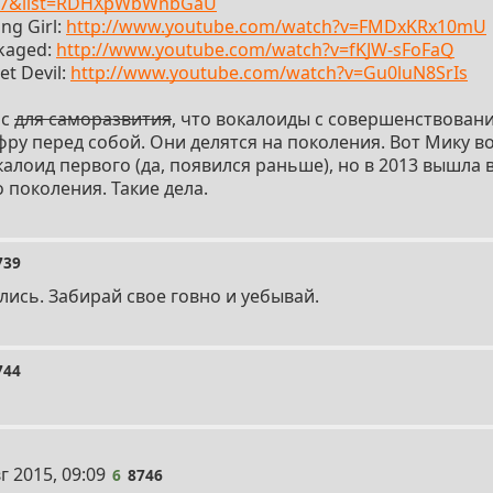
27&list=RDHXpWbWnbGaU
ng Girl:
http://www.youtube.com/watch?v=FMDxKRx10mU
kaged:
http://www.youtube.com/watch?v=fKJW-sFoFaQ
t Devil:
http://www.youtube.com/watch?v=Gu0luN8SrIs
рс
для саморазвития
, что вокалоиды с совершенствова
фру перед собой. Они делятся на поколения. Вот Мику в
алоид первого (да, появился раньше), но в 2013 вышла 
 поколения. Такие дела.
739
лись. Забирай свое говно и уебывай.
744
a
г 2015, 09:09
6
8746