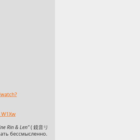
/watch?
4_W1Xw
ne Rin & Len"
( 鏡音リ
рать бессмысленно.