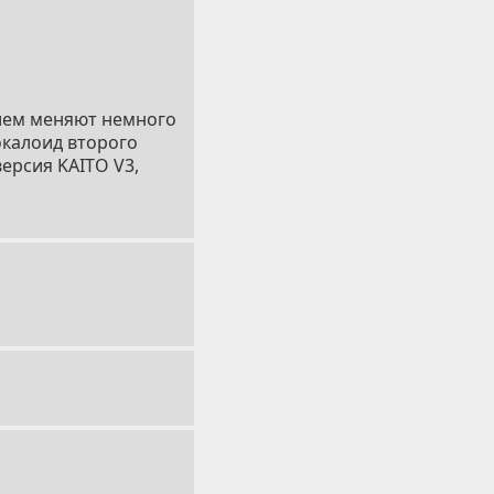
нием меняют немного
окалоид второго
версия KAITO V3,