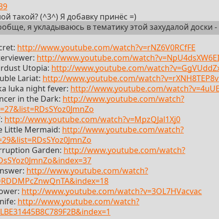
39
лой такой? (^3^) Я добавку принёс =)
ообще, я укладываюсь в тематику этой захудалой доски -
cret:
http://www.youtube.com/watch?v=rNZ6V0RCfFE
terviewer:
http://www.youtube.com/watch?v=NpU4dsXW6E
rdust Utopia:
http://www.youtube.com/watch?v=GgVUddZ
ble Lariat:
http://www.youtube.com/watch?v=rXNH8TEP8
a luka night fever:
http://www.youtube.com/watch?v=4uU
cer in the Dark:
http://www.youtube.com/watch?
=27&list=RDsSYoz0JmnZo
T:
http://www.youtube.com/watch?v=MpzQJal1Xj0
 Little Mermaid:
http://www.youtube.com/watch?
=29&list=RDsSYoz0JmnZo
rruption Garden:
http://www.youtube.com/watch?
RDsSYoz0JmnZo&index=37
Answer:
http://www.youtube.com/watch?
t=RDDMPcZnwQnTA&index=18
Tower:
http://www.youtube.com/watch?v=3OL7HVacvac
nife:
http://www.youtube.com/watch?
PLBE31445B8C789F2B&index=1