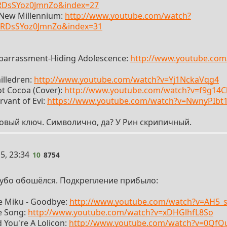
=RDsSYoz0JmnZo&index=27
New Millennium:
http://www.youtube.com/watch?
=RDsSYoz0JmnZo&index=31
barrassment-Hiding Adolescence:
http://www.youtube.com
illedren:
http://www.youtube.com/watch?v=Yj1NckaVqg4
t Cocoa (Cover):
http://www.youtube.com/watch?v=f9g14
vant of Evi:
https://www.youtube.com/watch?v=NwnyPIbt
совый ключ. Символично, да? У Рин скрипичный.
5, 23:34
10
8754
рубо обошёлся. Подкрепление прибыло:
 Miku - Goodbye:
http://www.youtube.com/watch?v=AH5
e Song:
http://www.youtube.com/watch?v=xDHGlhfL8So
 You're A Lolicon:
http://www.youtube.com/watch?v=0Qf