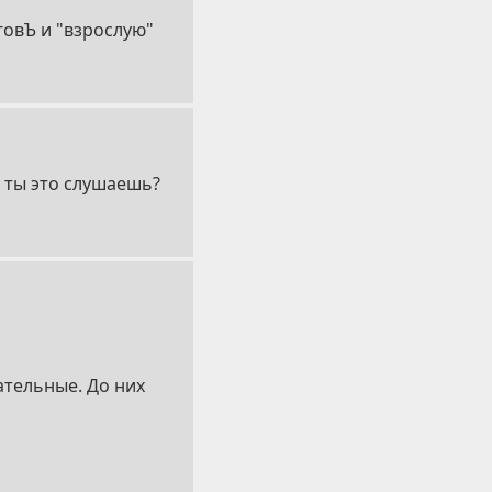
говЪ и "взрослую"
 ты это слушаешь?
ательные. До них