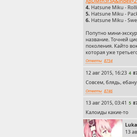
XpDMtn3f3A&index=
4.
Hatsune Miku - Rolli
5.
Hatsune Miku - Pac
6.
Hatsune Miku - Swee
Попутно мини-экску
название. Точней ци
поколения. Кайто вок
которая уже третьего
Ответы
8754
4
12 авг 2015, 16:23
4
8
Совсем, блядь, ебану
Ответы
8746
5
13 авг 2015, 03:41
5
8
Калоиды какие-то
Luk
6
13 ав