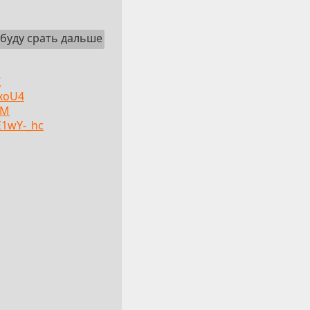
 буду срать дальше
I
xoU4
vM
E1wY-_hc