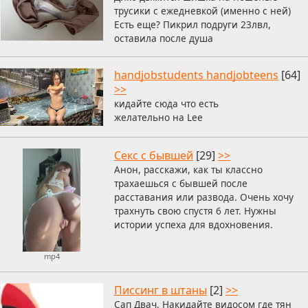
трусики с ежедневкой (именно с ней)
Есть еще? Пикрил подруги 23лвл,
оставила после душа
handjobstudents handjobteens
[64]
>>
кидайте сюда что есть
желательно на Lee
Секс с бывшей
[29]
>>
Анон, расскажи, как ты классно
трахаешься с бывшей после
расставания или развода. Очень хочу
трахнуть свою спустя 6 лет. Нужны
истории успеха для вдохновения.
mp4
Писсинг в штаны
[2]
>>
Сап Двач. Накидайте видосом где тян