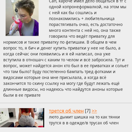
Сап, кароче имел дело общаться в тг с
одной копронеформалкой, на этом мы
с ней как бы сошлись и
познакомились + любительница
порастягивать очко, есть достаточно
много контента с ней но, она также
говорила что ведёт приватку для
нормисов и также приватку по фетишам. В общем в чем
вопрос то, я бич и денег купить приватки у нее не было, а
когда сейчас они появились и я ей написал, она уже
вступила в отношач с каким то челом и всё забросила. Тут и
вопрос, может найдется анон кто был в ее приватках и сольет
что там было? Буду постепенно бампать тред фотками и
видосами которые она мне присылала, а когда всё
закончится то скину ссылку на могу где будут лежать ещё
длинные видосы, но надеюсь что найдутся аноны которые
были в ее привате
трется об член
[7]
>>
люто дымит шишка на то как тянки
трутся в в одежде/в трусах об член