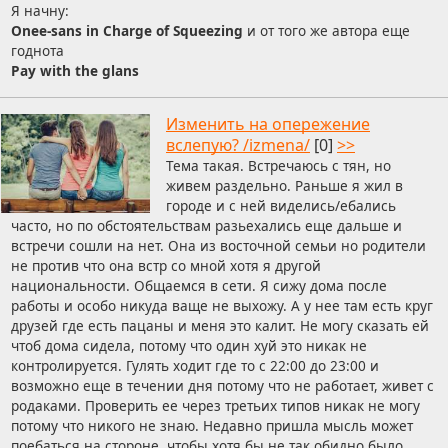
Я начну:
Onee-sans in Charge of Squeezing
и от того же автора еще
годнота
Pay with the glans
Изменить на опережение
вслепую? /izmena/
[0]
>>
Тема такая. Встречаюсь с тян, но
живем раздельно. Раньше я жил в
городе и с ней виделись/ебались
часто, но по обстоятельствам разьехались еще дальше и
встречи сошли на нет. Она из восточной семьи но родители
не против что она встр со мной хотя я другой
национальности. Общаемся в сети. Я сижу дома после
работы и особо никуда ваще не выхожу. А у нее там есть круг
друзей где есть пацаны и меня это калит. Не могу сказать ей
чтоб дома сидела, потому что один хуй это никак не
контролируется. Гулять ходит где то с 22:00 до 23:00 и
возможно еще в течении дня потому что не работает, живет с
родаками. Проверить ее через третьих типов никак не могу
потому что никого не знаю. Недавно пришла мысль может
поебаться на стороне, чтобы хотя бы не так обидно было