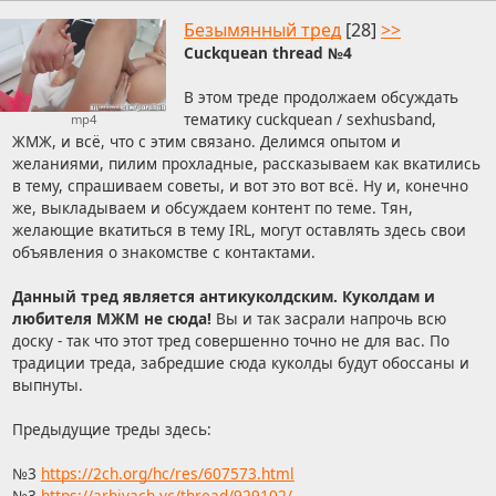
Безымянный тред
[28]
>>
Cuckquean thread №4
В этом треде продолжаем обсуждать
тематику cuckquean / sexhusband,
mp4
ЖМЖ, и всё, что с этим связано. Делимся опытом и
желаниями, пилим прохладные, рассказываем как вкатились
в тему, спрашиваем советы, и вот это вот всё. Ну и, конечно
же, выкладываем и обсуждаем контент по теме. Тян,
желающие вкатиться в тему IRL, могут оставлять здесь свои
объявления о знакомстве с контактами.
Данный тред является антикуколдским. Куколдам и
любителя МЖМ не сюда!
Вы и так засрали напрочь всю
доску - так что этот тред совершенно точно не для вас. По
традиции треда, забредшие сюда куколды будут обоссаны и
выпнуты.
Предыдущие треды здесь:
№3
https://2ch.org/hc/res/607573.html
№3
https://arhivach.vc/thread/929102/