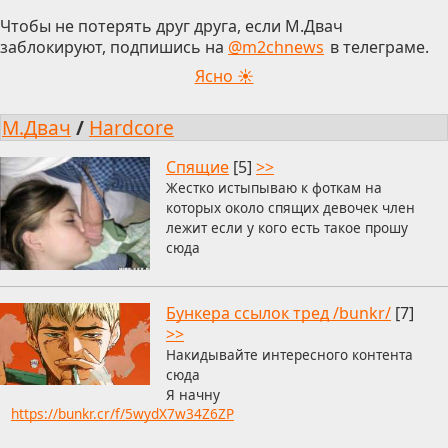
Чтобы не потерять друг друга, если М.Двач
заблокируют, подпишись на
@m2chnews
в телеграме.
Ясно ☀
М.Двач
/
Hardcore
Спящие
[5]
>>
Жестко истыпываю к фоткам на
которых около спящих девочек член
лежит если у кого есть такое прошу
сюда
Бункера ссылок тред /bunkr/
[7]
>>
Накидывайте интересного контента
сюда
Я начну
https://bunkr.cr/f/5wydX7w34Z6ZP