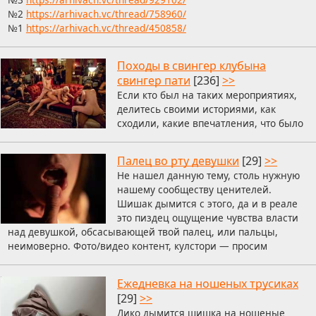
№2
https://arhivach.vc/thread/758960/
№1
https://arhivach.vc/thread/450858/
Походы в свингер клубына
свингер пати
[236]
>>
Если кто был на таких мероприятиях,
делитесь своими историями, как
сходили, какие впечатления, что было
Палец во рту девушки
[29]
>>
Не нашел данную тему, столь нужную
нашему сообществу ценителей.
Шишак дымится с этого, да и в реале
это пиздец ощущение чувства власти
над девушкой, обсасывающей твой палец, или пальцы,
неимоверно. Фото/видео контент, кулстори — просим
Ежедневка на ношеных трусиках
[29]
>>
Дико дымится шишка на ношеные