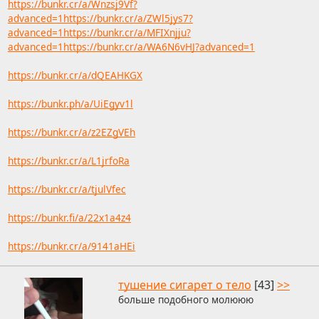
https://bunkr.cr/a/Wnzsj9Vf?
advanced=1https://bunkr.cr/a/ZWl5jys7?
advanced=1https://bunkr.cr/a/MFIXnjju?
advanced=1https://bunkr.cr/a/WA6N6vHJ?advanced=1
https://bunkr.cr/a/dQEAHKGX
https://bunkr.ph/a/UiEgyv1l
https://bunkr.cr/a/z2EZgVEh
https://bunkr.cr/a/L1jrfoRa
https://bunkr.cr/a/tjulVfec
https://bunkr.fi/a/22x1a4z4
https://bunkr.cr/a/9141aHEi
тушение сигарет о тело
[43]
>>
больше подобного молююю