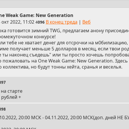
ne Weak Game: New Generation
 окт 2022, 11:02
В конец треда
|
Веб
4
096
ока готовится зимний TWG, предлагаем анону присоедин
ромежуточном конкурсе!
ли тебе не хватает денег для отсрочки на м0билизацию, 
име получает меньше 5 долларов в месяц, если твои ро
е ты наконец съедешь" или ты просто хочешь попробова
о пожаловать на One Weak Game: New Generation. Здесь
коллектива, но будут тонны хейта, срaнья и веселья.
097
 на старте
 рублей +
098
10.2022, 20:00 МСК - 04.11.2022, 20:00 МСК(доп. дней НЕ 