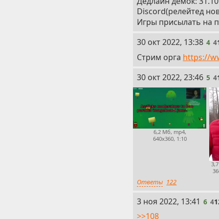
Дедлайн демок: 31.10
Discord(релейтед ново
Игры присылать на п
4
30 окт 2022, 13:38
4
4
Стрим орга
https://
5
30 окт 2022, 23:46
5
4
6,2 Мб, mp4,
640x360, 1:10
3,
36
Ответы
122
6
3 ноя 2022, 13:41
6
4
1
>>108