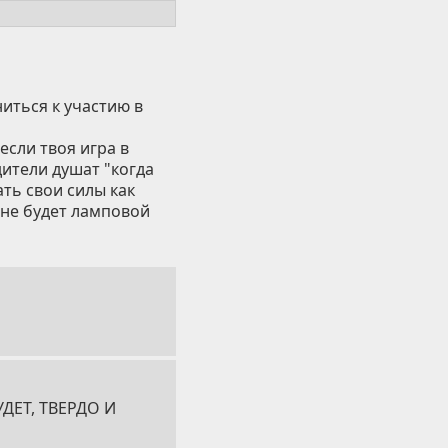
иться к участию в
если твоя игра в
дители душат "когда
ть свои силы как
 не будет ламповой
БУДЕТ, ТВЕРДО И