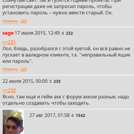
Ебанутый сайт. Так и губятся годные проекты. При
регистрации даже не запросил пароль, чтобы
установить пароль – нужно ввести старый. Ок.
Ответы
232
4
sage
17 июля 2015, 12:49
4
232
>>231
Лол, блядь, разобрался с этой хуетой, он всё равно не
пускает в валидном клиенте, т.к. "неправильный ящик
или пароль".
Ответы
235
5
22 июля 2015, 00:00
5
235
>>232
Ясно, там ещё и гейм акк с форум акком разные, надо
отдельно создавать чтобы заходить.
6
27 авг 2017, 01:58
6
1542