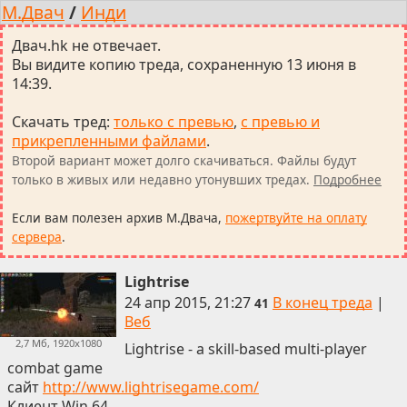
М.Двач
/
Инди
Двач.hk не отвечает.
Вы видите копию треда, сохраненную 13 июня в
14:39.
Скачать тред
:
только с превью
,
с превью и
прикрепленными файлами
.
Второй вариант может долго скачиваться. Файлы будут
только в живых или недавно утонувших тредах.
Подробнее
Если вам полезен архив М.Двача,
пожертвуйте на оплату
сервера
.
Lightrise
24 апр 2015, 21:27
В конец треда
|
41
Веб
2,7 Мб, 1920x1080
Lightrise - a skill-based multi-player
combat game
сайт
http://www.lightrisegame.com/
Клиент Win 64