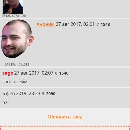
106 Кб, 607x1080
7
Аноним
27 авг 2017, 02:01
7
1543
319 Кб, 401x512
8
sage
27 авг 2017, 02:07
8
1546
гавно гейм
9
5 фев 2019, 23:23
9
2090
hz
Обновить тред