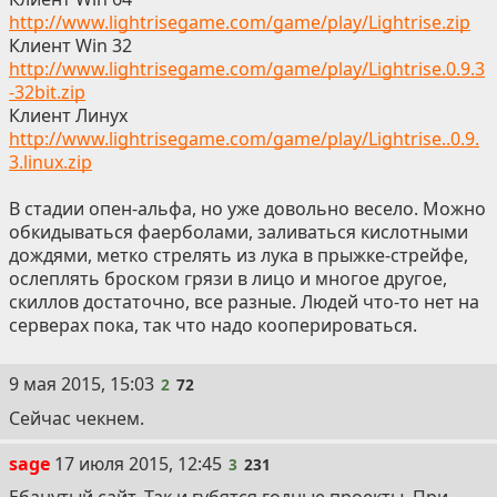
http://www.lightrisegame.com/game/play/Lightrise.zip
Клиент Win 32
http://www.lightrisegame.com/game/play/Lightrise.0.9.3
-32bit.zip
Клиент Линух
http://www.lightrisegame.com/game/play/Lightrise..0.9.
3.linux.zip
В стадии опен-альфа, но уже довольно весело. Можно
обкидываться фаерболами, заливаться кислотными
дождями, метко стрелять из лука в прыжке-стрейфе,
ослеплять броском грязи в лицо и многое другое,
скиллов достаточно, все разные. Людей что-то нет на
серверах пока, так что надо кооперироваться.
2
9 мая 2015, 15:03
2
72
Сейчас чекнем.
3
sage
17 июля 2015, 12:45
3
231