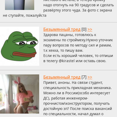
надо отогнуть на 90 градусов и сделать
развёртку этого чуда. За фото с экрана
не ступайте, пожалуйста
Безымянный тред
[0]
>>
Здарова пацаны, готовлюсь к
экзамены по строймеху.Нужно уточник
пару вопросов по методу сил и рамам,
т.к хекка, то пишу вам.
Если есть хороший человек, то отпиши
в телегу @kirastel или оставь свою.
Безымянный тред
[7]
>>
Привет, аноны. На связи студент,
специальность прикладная механика.
Можно ли в России(особо интересует
ДС), работая инженером-
прочнистом\конструктором, получать
достойную зп? После поиска вакансий
по специальности, начал думал о