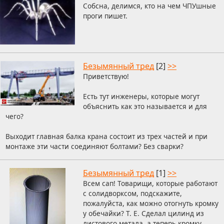
Собсна, делимся, кто на чем ЧПУшные
проги пишет.
Безымянный тред
[2]
>>
Приветствую!
Есть тут инженеры, которые могут
объяснить как это называется и для
чего?
Выходит главная балка крана состоит из трех частей и при
монтаже эти части соединяют болтами? Без сварки?
Безымянный тред
[1]
>>
Всем сап! Товарищи, которые работают
с солидворксом, подскажите,
пожалуйста, как можно отогнуть кромку
у обечайки? Т. Е. Сделал цилинд из
листового метала, а теперь кромку