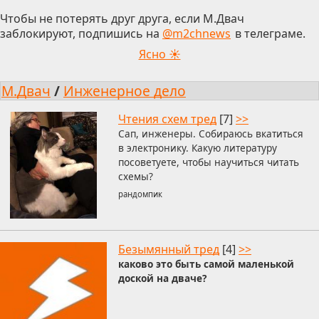
Чтобы не потерять друг друга, если М.Двач
заблокируют, подпишись на
@m2chnews
в телеграме.
Ясно ☀
М.Двач
/
Инженерное дело
Чтения схем тред
[7]
>>
Сап, инженеры. Собираюсь вкатиться
в электронику. Какую литературу
посоветуете, чтобы научиться читать
схемы?
рандомпик
Безымянный тред
[4]
>>
каково это быть самой маленькой
доской на дваче?