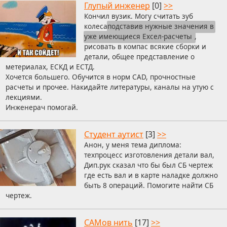
Глупый инженер
[0]
>>
Кончил вузик. Могу считать зуб
колеса
подставив нужные значения в
уже имеющиеся Ехсел-расчеты
,
рисовать в компас всякие сборки и
детали, общее представление о
метериалах, ЕСКД и ЕСТД.
Хочется большего. Обучится в норм CAD, прочностные
расчеты и прочее. Накидайте литературы, каналы на утую с
лекциями.
Инженерач помогай.
Студент аутист
[3]
>>
Анон, у меня тема диплома:
техпроцесс изготовления детали вал,
Дип.рук сказал что бы был СБ чертеж
где есть вал и в карте наладке должно
быть 8 операций. Помогите найти СБ
чертеж.
CAMов нить
[17]
>>