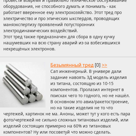
провести вовремя и правильно техническое обслуживание
оборудования, не способного думать и понимать - как
работает вверенное ему электрохозяйство. Этот тред про
электричество и про эпических ыкспердов, проводящих
маняэкспертизу проявлений потусторонних
электродинамических воздействий.
Этот тред также предназначен для сбора в одну кучку
нашумевших на всю страну аварий из-за взбесившихся
некрещёных электронов.
Безымянный тред
[0]
>>
Сап инженерный. В универе дали
задание навоять 3Д модель изделия
из титана, состоящую из 10-15
компонентов. Пролазил интернет в
поисках чего то годного, но не нашёл.
В основном это авиа/ракетостроение,
но на такие изделия не то что
чертежей, картинок не ма. Аноны, может тут у кого есть пара
фото/чертежей не сильно сложных титановых изделий, или
изделий состоящих примерно на 60% из титановых
компонентов? Ну или посоветуй что можно сделать.