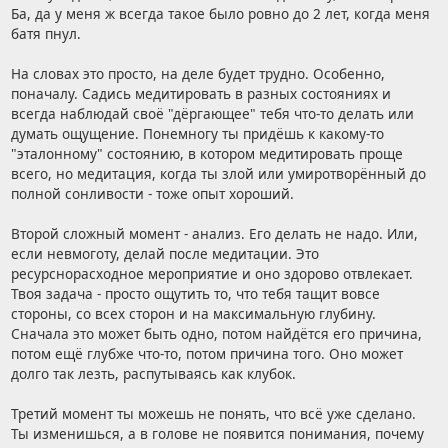
Ба, да у меня ж всегда такое было ровно до 2 лет, когда меня
батя пнул.
На словах это просто, на деле будет трудно. Особенно,
поначалу. Садись медитировать в разных состояниях и
всегда наблюдай своё "дёргающее" тебя что-то делать или
думать ощущение. Понемногу ты придёшь к какому-то
"эталонному" состоянию, в котором медитировать проще
всего, но медитация, когда ты злой или умиротворённый до
полной сонливости - тоже опыт хороший.
Второй сложный момент - анализ. Его делать не надо. Или,
если невмоготу, делай после медитации. Это
ресурснорасходное мероприятие и оно здорово отвлекает.
Твоя задача - просто ощутить то, что тебя тащит вовсе
стороны, со всех сторон и на максимальную глубину.
Сначала это может быть одно, потом найдётся его причина,
потом ещё глубже что-то, потом причина того. Оно может
долго так лезть, распутываясь как клубок.
Третий момент ты можешь не понять, что всё уже сделано.
Ты изменишься, а в голове не появится понимания, почему