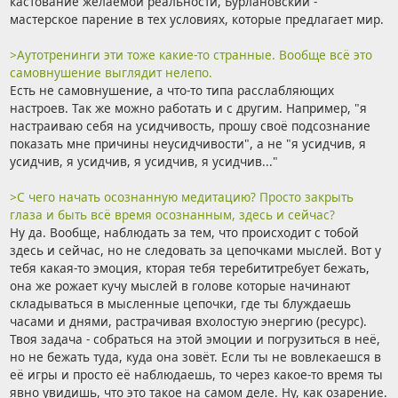
кастование желаемой реальности, Бурлановский -
мастерское парение в тех условиях, которые предлагает мир.
>Аутотренинги эти тоже какие-то странные. Вообще всё это
самовнушение выглядит нелепо.
Есть не самовнушение, а что-то типа расслабляющих
настроев. Так же можно работать и с другим. Например, "я
настраиваю себя на усидчивость, прошу своё подсознание
показать мне причины неусидчивости", а не "я усидчив, я
усидчив, я усидчив, я усидчив, я усидчив..."
>С чего начать осознанную медитацию? Просто закрыть
глаза и быть всё время осознанным, здесь и сейчас?
Ну да. Вообще, наблюдать за тем, что происходит с тобой
здесь и сейчас, но не следовать за цепочками мыслей. Вот у
тебя какая-то эмоция, кторая тебя теребититребует бежать,
она же рожает кучу мыслей в голове которые начинают
складываться в мысленные цепочки, где ты блуждаешь
часами и днями, растрачивая вхолостую энергию (ресурс).
Твоя задача - собраться на этой эмоции и погрузиться в неё,
но не бежать туда, куда она зовёт. Если ты не вовлекаешся в
её игры и просто её наблюдаешь, то через какое-то время ты
явно увидишь, что это такое на самом деле. Ну, как озарение.