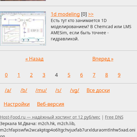
1d modeling
[0]
>>
Есть тут кто занимается 1D
моделированием? В Chemcad или LMS
AMESim, если быть точнее -
гидравликой.
« Назад
Вперед »
0
1
2
3
4
5
6
7
8
9
/a/
/b/
/mu/
/s/
/vg/
Все доски
Настройки
Веб-версия
Пользуетесь скринридером — пишите, что можно улуч
Host-Food.ru — надёжный хостинг от 12 руб/мес
|
Free DNS
Зеркала М.Двача: m2ch.hk, m2ch.lib,
m2chfapiswfw2wcakptqp4o6ltgchvjuxfab7urxlduraomtlnhw5xad.oni
on