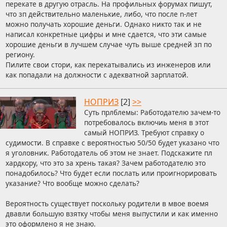
перекате в другую отрасль. На профильных форумах пишут,
что зп действительно маленькие, либо, что после n-лет
можно получать хорошие деньги. Однако никто так и не
написал конкретные цифры и мне сдается, что эти самые
хорошие деньги в лучшем случае чуть выше средней зп по
региону.
Пилите свои стори, как перекатывались из инженеров или
как попадали на должности с адекватной зарплатой.
НОПРИЗ
[2]
>>
Суть прлблемы: Работодателю зачем-то
потребовалось включиь меня в этот
самый НОПРИЗ. Требуют справку о
судимости. В справке с вероятностью 50/50 будет указано что
я уголовник. Работодатель об этом не знает. Подскажите пл
хардкору, что это за хрень такая? Зачем работодателю это
понадобилось? Что будет если послать или проигнорировать
указание? Что вообще можно сделать?
Вероятность существует поскольку родители в мвое воемя
двавли большую взятку чтобы меня выпустили и как именно
это оформлено я не знаю.