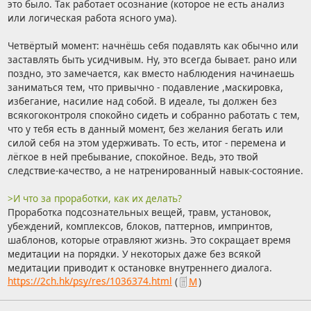
это было. Так работает осознание (которое не есть анализ
или логическая работа ясного ума).
Четвёртый момент: начнёшь себя подавлять как обычно или
заставлять быть усидчивым. Ну, это всегда бывает. рано или
поздно, это замечается, как вместо наблюдения начинаешь
заниматься тем, что привычно - подавление ,маскировка,
избегание, насилие над собой. В идеале, ты должен без
всякогоконтроля спокойно сидеть и собранно работать с тем,
что у тебя есть в данный момент, без желания бегать или
силой себя на этом удерживать. То есть, итог - перемена и
лёгкое в ней пребывание, спокойное. Ведь, это твой
следствие-качество, а не натренированный навык-состояние.
>И что за проработки, как их делать?
Проработка подсознательных вещей, травм, установок,
убеждений, комплексов, блоков, паттернов, импринтов,
шаблонов, которые отравляют жизнь. Это сокращает время
медитации на порядки. У некоторых даже без всякой
медитации приводит к остановке внутреннего диалога.
https://2ch.hk/psy/res/1036374.html
(
М
)