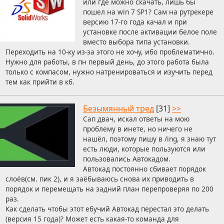
или где можно скачать, лишь бы
пошел на win 7 SP1? Сам на рутрекере
версию 17-го года качал и при
установке после активации белое поле
вместо выбора типа установки.
Переходить на 10-ку из-за этого не хочу, ибо проблематично.
Нужно для работы, в пн первый день, до этого работа была
только с компасом, нужно натренироваться и изучить перед
тем как прийти в кб.
Безымянный тред
[31]
>>
Сап двач, искал ответы на мою
проблему в инете, но ничего не
нашёл, поэтому пишу в /ing, я знаю тут
есть люди, которые пользуются или
пользовались Автокадом.
Автокад постоянно сбивает порядок
слоёв(см. пик 2), и я заёбываюсь снова их приводить в
порядок и перемещать на задний план перепроверяя по 200
раз.
Как сделать чтобы этот ебучий Автокад перестал это делать
(версия 15 года)? Может есть какая-то команда для