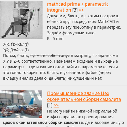
mathcad prime + parametric
integration
[3]
>>
Допустим, блять, мы хотим построить
ёбаный круг посредством MathCAD и
передать эту поеботину в параметрик.
Задаём формулами типо:
R:=5 mm
X(R, f):=R
sin(f)
Y(R, f):=R
cos(f)
Потом, блять,
суём это себе в анус
в матрицу, с заданными
Х,У и Z=0 соответственно. Назначаем входные и выходные
параметры... где и как их потом найти в параметрике, если
это говно говорит что, блять, в указанном файле (через
вкладку анализ делаю, да блять) нихуяшеньки нет.
Промышленное здание Цех
окончательной сборки самолета
[1]
>>
Не могу найти никакой нормальной
инфы о правилах проектирования
цехов окончательной сборки самолета
, Да и вообще инфу о