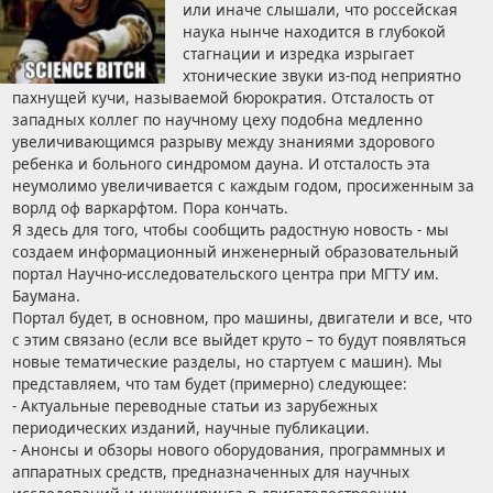
или иначе слышали, что россейская
наука нынче находится в глубокой
стагнации и изредка изрыгает
хтонические звуки из-под неприятно
пахнущей кучи, называемой бюрократия. Отсталость от
западных коллег по научному цеху подобна медленно
увеличивающимся разрыву между знаниями здорового
ребенка и больного синдромом дауна. И отсталость эта
неумолимо увеличивается с каждым годом, просиженным за
ворлд оф варкарфтом. Пора кончать.
Я здесь для того, чтобы сообщить радостную новость - мы
создаем информационный инженерный образовательный
портал Научно-исследовательского центра при МГТУ им.
Баумана.
Портал будет, в основном, про машины, двигатели и все, что
с этим связано (если все выйдет круто – то будут появляться
новые тематические разделы, но стартуем с машин). Мы
представляем, что там будет (примерно) следующее:
- Актуальные переводные статьи из зарубежных
периодических изданий, научные публикации.
- Анонсы и обзоры нового оборудования, программных и
аппаратных средств, предназначенных для научных