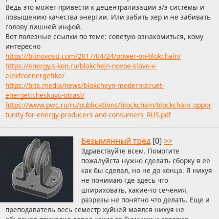
Ведь это может привести к децентрализации э/э системы и
повышению качества энергии. Или забить хер и не забивать
голову лишней инфой.
Вот полезные ссылки по теме: советую ознакомиться, кому
интересно
https://bitnovosti.com/2017/04/24/power-on-blokchain/
https://energy.s-kon.ru/blokchejn-novoe-slovo-v-
elektroenergetike/
https://bits.media/news/blokcheyn-moderniziruet-
energeticheskuyu-otrasl/
https://www.pwc.ru/ru/publications/blockchain/blockchain_oppor
tunity-for-energy-producers and-consumers_RUS.pdf
Безымянный тред
[0]
>>
Здравствуйте всем. Помогите
пожалуйста нужно сделать сборку я ее
как бы сделал, но не до конца. Я нихуя
не понимаю где здесь что
штириховать, какие-то сечения,
разрезы не понятно что делать. Еще и
преподаватель весь семестр хуйней маялся нихуя не