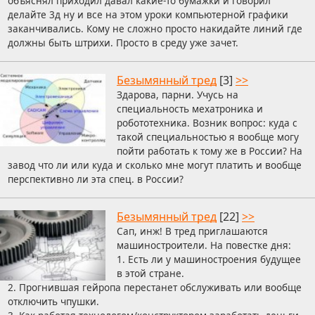
объяснял приходил давал какие-то бумажки и говорил
делайте 3д ну и все на этом уроки компьютерной графики
заканчивались. Кому не сложно просто накидайте линий где
должны быть штрихи. Просто в среду уже зачет.
Безымянный тред
[3]
>>
Здарова, парни. Учусь на
специальность мехатроника и
робототехника. Возник вопрос: куда с
такой специальностью я вообще могу
пойти работать к тому же в России? На
завод что ли или куда и сколько мне могут платить и вообще
перспективно ли эта спец. в России?
Безымянный тред
[22]
>>
Сап, инж! В тред приглашаются
машиностроители. На повестке дня:
1. Есть ли у машиностроения будущее
в этой стране.
2. Прогнившая гейропа перестанет обслуживать или вообще
отключить чпушки.