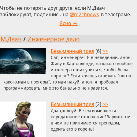
Чтобы не потерять друг друга, если М.Двач
заблокируют, подпишись на
@m2chnews
в телеграме.
Ясно ☀
М.Двач
/
Инженерное дело
Безымянный тред
[6]
>>
Сап, инженерач. Я в неведении, анон.
Живу в Картопленде, на какого вообще
инженера стоит учиться, чтобы была
норм зп? Если хочешь ответить "ни на
какого,иди в прогеры", то иди нахуй, анон, я пробовал
программировать, мне это банально не нравится.
Безымянный тред
[2]
>>
Двач,хелпуй. В чем измеряется
передаточное отношение?Вариант ни
в чем не принимается преподом,
едрить его в корень!