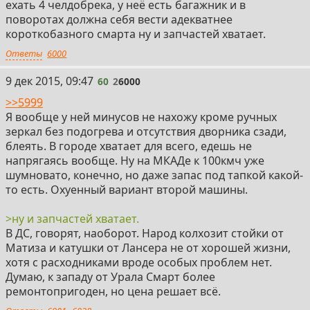
ехать 4 челдобрека, у неё есть багажник и в
поворотах должна себя вести адекватнее
короткобазного смарта ну и запчастей хватает.
Ответы
6000
60
9 дек 2015, 09:47
60
2
6000
>>5999
Я вообще у ней минусов не нахожу кроме ручных
зеркал без подогрева и отсутствия дворника сзади,
блеять. В городе хватает для всего, едешь не
напрягаясь вообще. Ну на МКАДе к 100кмч уже
шумновато, конечно, но даже запас под тапкой какой-
то есть. Охуенный вариант второй машины.
>ну и запчастей хватает.
В ДС, говорят, наоборот. Народ колхозит стойки от
Матиза и катушки от Лансера не от хорошей жизни,
хотя с расходниками вроде особых проблем нет.
Думаю, к западу от Урала Смарт более
ремонтопригоден, но цена решает всё.