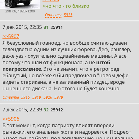
>но что - то близко.
298 Кб, 1920x1200
Ответы
5911
31
7 дек 2015, 22:35
31
2
5911
>>5907
Я безусловный говноед, но вообще считаю дизаен
гелендвегна одним из лучших форева. Деф, рэнглер,
даже уаз - охуительно сдизайненые машины. А всё
потому что шли от функционала, а не
штоб
поагрессивнее
. Это не значит, что я ретроград
ебанутый, но всё же я бы предпочел в "новом дефе"
видеть старикана, а не зализанный пиздец, вроде
нынешнего дискача. Но этого не будет конечно.
Ответы
5915
5919
5926
5979
32
7 дек 2015, 22:39
32
2
5912
>>5906
В тот момент, когда патриоту впилят впереди
рычажки, его анальная жопа и надорвётся. Поцреот
имеет смысл брать под допиливание, но чем дальше,