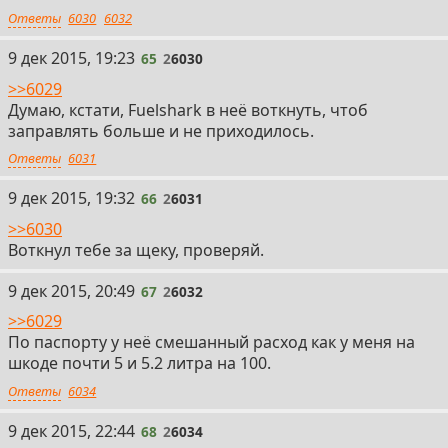
Ответы
6030
6032
65
9 дек 2015, 19:23
65
2
6030
>>6029
Думаю, кстати, Fuelshark в неё воткнуть, чтоб
заправлять больше и не приходилось.
Ответы
6031
66
9 дек 2015, 19:32
66
2
6031
>>6030
Воткнул тебе за щеку, проверяй.
67
9 дек 2015, 20:49
67
2
6032
>>6029
По паспорту у неё смешанный расход как у меня на
шкоде почти 5 и 5.2 литра на 100.
Ответы
6034
68
9 дек 2015, 22:44
68
2
6034