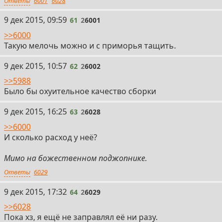
Ответы
6001
6028
61
9 дек 2015, 09:59
61
2
6001
>>6000
Такую мелочь можно и с приморья тащить.
62
9 дек 2015, 10:57
62
2
6002
>>5988
Было бы охуительное качество сборки
63
9 дек 2015, 16:25
63
2
6028
>>6000
И сколько расход у неё?
Мимо на божественном поджопнике.
Ответы
6029
64
9 дек 2015, 17:32
64
2
6029
>>6028
Пока хз, я ещё не заправлял её ни разу.