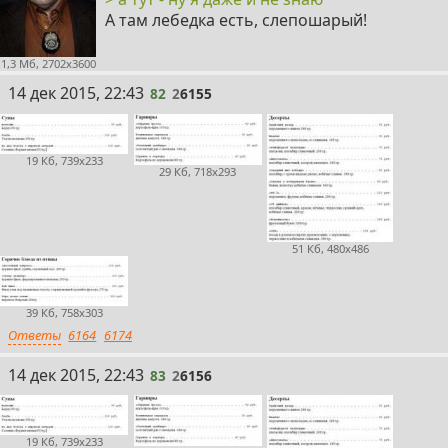
А там лебедка есть, слепошарый!
1,3 Мб, 2702x3600
82
14 дек 2015, 22:43
82
2
6155
19 Кб, 739x233
29 Кб, 718x293
51 Кб, 480x486
39 Кб, 758x303
Ответы
6164
6174
83
14 дек 2015, 22:43
83
2
6156
19 Кб, 739x233