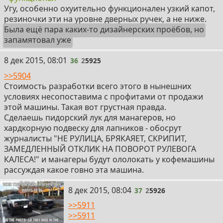
Угу, особенно охуительно функционален узкий капот,
резиночки эти на уровне дверных ручек, а не ниже.
Была ещё пара каких-то дизайнерских проёбов, но
запамятовал уже
36
8 дек 2015, 08:01
36
2
5925
>>5904
Стоимость разработки всего этого в нынешних
условиях несопоставима с профитами от продажи
этой машины. Такая вот грустная правда.
Сделаешь пидорский лук для манагеров, но
хардкорную подвеску для лапников - обосрут
журналисты "НЕ РУЛИЦА, БРЯКАЯЕТ, СКРИПИТ,
ЗАМЕДЛЕННЫЙ ОТКЛИК НА ПОВОРОТ РУЛЕВОГА
КАЛЕСА!" и манагеры будут ололокать у кофемашины
рассуждая какое говно эта машина.
37
8 дек 2015, 08:04
37
2
5926
>>5911
>>5911