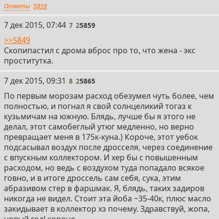
Ответы
5859
7
7 дек 2015, 07:44
7
2
5859
>>5849
Скопипастил с дрома вброс про то, что жена - экс
проститутка.
8
7 дек 2015, 09:31
8
2
5865
По первым морозам расход обезумел чуть более, чем
полностью, и погнал я свой солнцеликий тогаз к
кузьмичам на южную. Блядь, лучше бы я этого не
делал, этот самобеглый утюг медленно, но верно
превращает меня в 175к-куна.) Короче, этот уебок
подсасывал воздух после дросселя, через соединение
с впускным коллектором. И хер бы с повышенным
расходом, но ведь с воздухом туда попадало всякое
говно, и в итоге дроссель сам себя, сука, этим
абразивом стер в фаршмак. Я, блядь, таких задиров
никогда не видел. Стоит эта йоба ~35-40к, плюс масло
закидывает в коллектор хз почему. Здравствуй, жопа,
новый год! короче