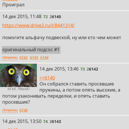
Проиграл
72
14 дек 2015, 11:48
72
2
6140
https://www.drive2.ru/l/8441314/
помогите альфачу подвеской, ну или кто чем может
оригинальный подсос #1
Ответы
6142
6143
6144
73
14 дек 2015, 13:46
73
2
6142
>>6140
Он собрался ставить просевшие
пружины, а потом опять высокие, а
93 Кб, 700x447
потом узаконивать переделки, и опять ставить
просевшие?
Ответы
6146
74
14 дек 2015, 13:50
74
2
6143