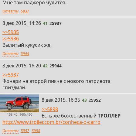
Мне там паджеро чудится.
Ответы
5937
41
8 дек 2015, 14:26
41
2
5937
>>5935
>>5936
Вылитый кукусик же.
Ответы
5944
42
8 дек 2015, 16:20
42
2
5944
>>5937
Фонари на второй пикче с нового патривота
спиздили.
43
8 дек 2015, 16:35
43
2
5952
>>5898
158 Кб, 960x450
Есть же божественный
ТРОЛЛЕР
http://www.troller.com.br/conheca-o-carro
Ответы
5957
5958