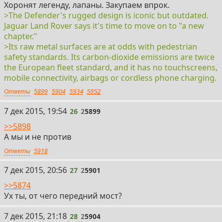
Хоронят легенду, лапаны. Закупаем впрок.
>The Defender's rugged design is iconic but outdated.
Jaguar Land Rover says it's time to move on to "a new
chapter."
>Its raw metal surfaces are at odds with pedestrian
safety standards. Its carbon-dioxide emissions are twice
the European fleet standard, and it has no touchscreens,
mobile connectivity, airbags or cordless phone charging.
Ответы
5899
5904
5934
5952
26
7 дек 2015, 19:54
26
2
5899
>>5898
А мы и не против
Ответы
5918
27
7 дек 2015, 20:56
27
2
5901
>>5874
Ух ты, от чего передний мост?
28
7 дек 2015, 21:18
28
2
5904