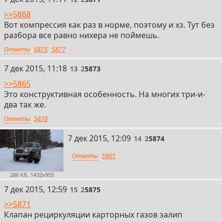
>>5868
Вот компрессия как раз в норме, поэтому и хз. Тут без
разбора все равно нихера не поймешь.
Ответы
5875
5877
13
7 дек 2015, 11:18
13
2
5873
>>5865
Это конструктивная особенность. На многих три-и-
два так же.
Ответы
5878
14
7 дек 2015, 12:09
14
2
5874
Ответы
5901
286 Кб, 1432x955
15
7 дек 2015, 12:59
15
2
5875
>>5871
Клапан рециркуляции карторных газов залип