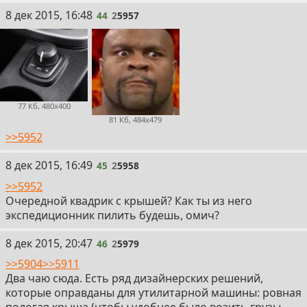
44
8 дек 2015, 16:48
44
2
5957
77 Кб, 480x400
81 Кб, 484x479
>>5952
45
8 дек 2015, 16:49
45
2
5958
>>5952
Очередной квадрик с крышей? Как ты из него
экспедиционник пилить будешь, омич?
46
8 дек 2015, 20:47
46
2
5979
>>5904
>>5911
Два чаю сюда. Есть ряд дизайнерских решений,
которые оправданы для утилитарной машины: ровная