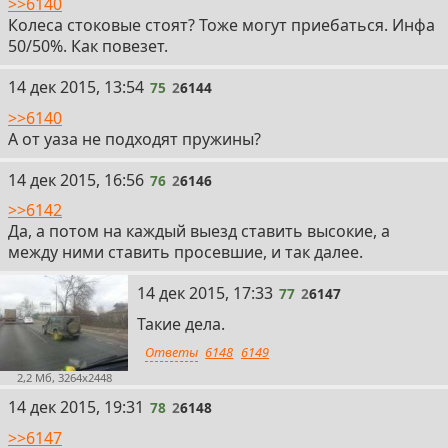
>>6140
Колеса стоковые стоят? Тоже могут приебаться. Инфа
50/50%. Как повезет.
75
14 дек 2015, 13:54
75
2
6144
>>6140
А от уаза не подходят пружины?
76
14 дек 2015, 16:56
76
2
6146
>>6142
Да, а потом на каждый выезд ставить высокие, а
между ними ставить просевшие, и так далее.
77
14 дек 2015, 17:33
77
2
6147
Такие дела.
Ответы
6148
6149
2,2 Мб, 3264x2448
78
14 дек 2015, 19:31
78
2
6148
>>6147