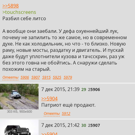
>>5898
>touchscreens
Разбил себе литсо
А вообще они заебали. У дефа охуеннейший лук,
почему не запилить то же самое, но в современном
духе. Не как холодильник, но что - то близко. Новую
раму, новые мосты, раздатку и двигатель. И пускай
даже будут уплотнители кузова и тачсскрин, раз уж
без этого говна не обойтись. А снаружи сделать
похожим на старый.
Ответы
5906
5907
5915
5925
5979
29
7 дек 2015, 21:39
29
2
5906
>>5904
Патриот ещё продают.
303 Кб, 900x600
Ответы
5912
30
7 дек 2015, 21:42
30
2
5907
>>5904