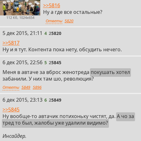
>>5816
Ну а где все остальные?
112 Кб, 1024x654
Ответы
5820
4
5 дек 2015, 21:11
4
2
5820
>>5817
Ну и я тут. Контента пока нету, обсудить нечего.
5
6 дек 2015, 22:56
5
2
5845
Меня в автаче за вброс женотреда
покушать хотел
забанили. У них там шо, революция?
Ответы
5849
5896
6
6 дек 2015, 23:13
6
2
5849
>>5845
Ну вообще-то автачик потихоньку чистят, да.
А чо за
тред то был, жалобы уже удалили видимо?
Инсайдер.