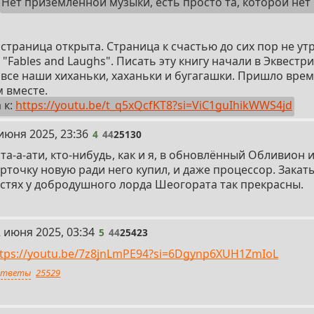
Нет приземлённой музыки, есть просто та, которой нет
 страница открыта. Страница к счастью до сих пор не ут
"Fables and Laughs". Писать эту книгу начали в Эквестри
 все наши хиханьки, хаханьки и бугагашки. Пришло врем
 вместе.
 к:
https://youtu.be/t_q5xQcfKT8?si=ViC1guIhikWWS4jd
июня 2025, 23:36
4
44
25130
та-а-ати, кто-нибудь, как и я, в обновлённый Обливион 
рточку новую ради него купил, и даже процессор. Закат
остях у добродушного лорда Шеогората так прекрасны.
 июня 2025, 03:34
5
44
25423
ttps://youtu.be/7z8jnLmPE94?si=6Dgynp6XUH1ZmIoL
тветы
25529