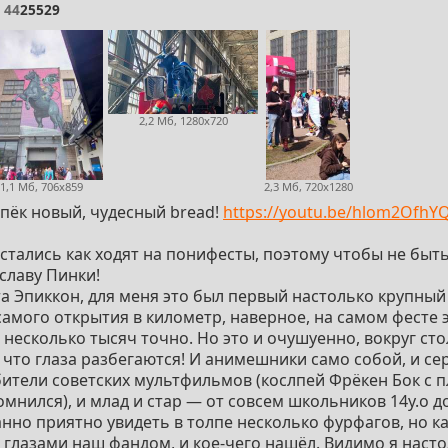
44
25529
2,2 Мб, 1280x720
1,1 Мб, 706x859
2,3 Мб, 720x1280
спёк новый, чудесный bread!
https://youtu.be/hlom2OfhY
стались как ходят на понифесты, поэтому чтобы не быт
 славу Пинки!
та Эпиккон, для меня это был первый настолько крупный
самого открытия в километр, наверное, на самом фесте
 несколько тысяч точно. Но это и очушуенно, вокруг ст
й что глаза разбегаются! И анимешники само собой, и с
бители советских мультфильмов (кослпей Фрёкен Бок с
омнился), и млад и стар — от совсем школьников 14y.o 
анно приятно увидеть в толпе несколько фурфагов, но к
 глазами наш фандом, и кое-чего нашёл. Видимо я насто