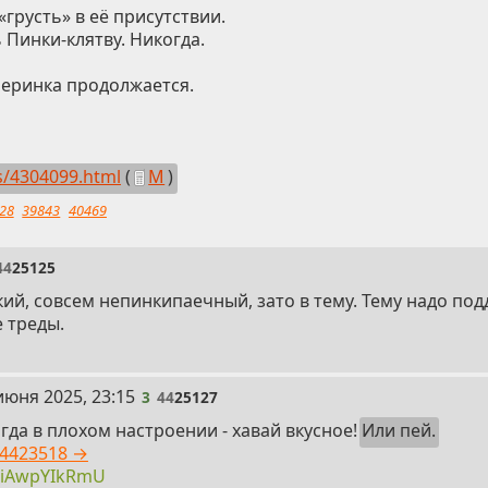
грусть» в её присутствии.
 Пинки-клятву. Никогда.
еринка продолжается.
s/4304099.html
(
М
)
28
39843
40469
44
25125
кий, совсем непинкипаечный, зато в тему. Тему надо под
 треды.
июня 2025, 23:15
3
44
25127
гда в плохом настроении - хавай вкусное!
Или пей.
4423518 →
BiAwpYIkRmU