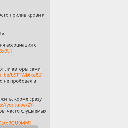
осто прилив крови к
ть.
еня ассоциация с
cSxBU?
ают ли авторы сами
tu.be/b5TTWL6ke8I?
но не пробовал в
ожить, кроме сразу
s://youtu.be/ZY-
ов, часто слушаемых.
/VOsto3QU9MM?