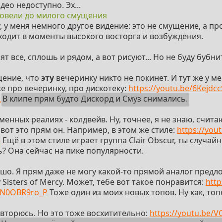
део недоступно. Эх...
овели до милого смущения
, у меня немного другое видение: это не смущение, а пр
ходит в моменты высокого восторга и возбуждения.
ят все, сплошь и рядом, а вот рисуют... Но не буду бубни
щение, что
эту
вечеринку никто не покинет. И тут же у м
е про вечеринку, про дискотеку:
https://youtu.be/6Kejdc
L
В клипе прям будто Дискорд и Смуз снимались.
менных реалиях - колдвейв. Ну, точнее, я не знаю, счит
вот это прям он. Например, в этом же стиле:
https://you
5
Ещё в этом стиле играет группа Clair Obscur, ты случай
ь? Она сейчас на пике популярности.
шо. Я прям даже не могу какой-то прямой аналог предл
Sisters of Mercy. Может, тебе вот такое понравится:
http
AN0OBR9ro_P
Тоже один из моих новых топов. Ну как, топ
овторюсь. Но это тоже восхитительно:
https://youtu.be