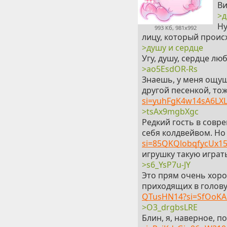
Ви
>д
Ну
993 Кб, 981x992
лицу, который проис
>душу и сердце
Угу, душу, сердце люб
>ao5EsdOR-Rs
Знаешь, у меня ощу
другой песенкой, тож
si=yuhFgK4w14sA6LX
>tsAx9mgbXgc
Редкий гость в совре
себя колдвейвом. Но 
si=85QKQlobqfycUx1
игрушку такую играт
>s6_YsP7u-JY
Это прям очень хоро
приходящих в голову 
QTusHN14?si=SfOoK
>O3_drgbsLRE
Блин, я, наверное, п