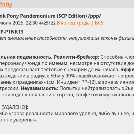
 Pony
ink Pony Pandemonium (SCP Edition) /ppp/
июня 2025, 22:30
В конец треда
|
Веб
44
25122
CP-P1NK13
ет аномальные способности, нарушающие законы физики
льная подвижность, Реалити-брейкер:
Способна «ло
 персоналу Фонда по именам, несмотря на отсутствие до
ях предсказывает тестовые сценарии до их начала.
Эффе
ахождении в радиусе 50 м у 99% людей возникает непр
танных праздниках» (см. Инцидент PP-12), в зоне влияни
агрессии.
Неуязвимость:
Попытки нейтрализовать объек
) приводят к появлению тортов, конфетти и музыкальны
 [УДАЛЕНО]:
ибо угроза реальности мирового уровня, либо лучшее, ч
ор не уверены».