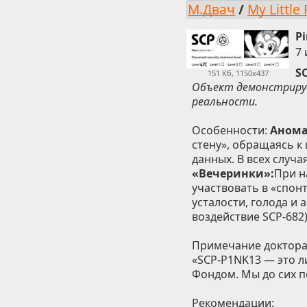
М.Двач
/
My Little
P
7 
S
151 Кб, 1150x437
Объект демонстриру
реальности.
Особенности:
Анома
стену», обращаясь к
данных. В всех случа
«Вечеринки»:
При н
участвовать в «спон
усталости, голода и 
воздействие SCP-682
Примечание доктора
«SCP-P1NK13 — это л
Фондом. Мы до сих п
Рекомендации: