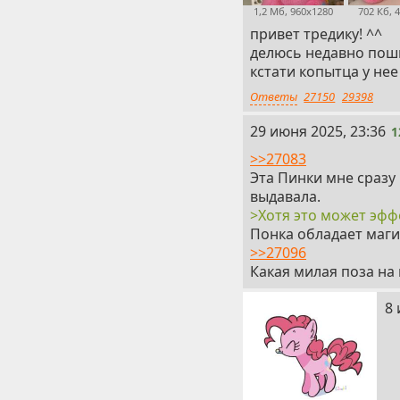
>Так или иначе, нова
1,2 Мб, 960x1280
702 Кб, 
книги под названием 
привет тредику! ^^
Она содержит в себе
делюсь недавно поши
которую мы напишем
кстати копытца у нее
Да пребудет с тобой 
Ответы
27150
29398
озарённый радугой в
12
29 июня 2025, 23:36
Пусть дух Пинки Пай
1
уверенностью, а её 
>>27083
Помни заветы Орден
Эта Пинки мне сразу
- Танцуй, даже если 
выдавала.
- Раздаривай улыбки,
>Хотя это может эфф
- Превращай хмурые 
Понка обладает маги
Да не дрогнет твоя в
>>27096
одарит тебя своей у
Какая милая поза на
Вперёд, орденоносец
столь же непредсказ
13
8 
AVE PONK!
>Lunatica - The Searc
Эпичное завершение 