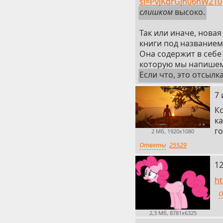
si=PvjKdrGjn06nW210
слишком
высоко.
Так или иначе, новая
книги под названием 
Она содержит в себе
которую мы напишем
Если что, это отсылка
4
7 
Кс
ка
г
2 Мб, 1920x1080
Ответы
25529
5
12
h
О
2,3 Мб, 8781x6325