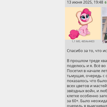
6
13 июня 2025, 19:48
6
1,1 Мб, 4854x4403
Спасибо за то, что и
В прошлом треде хва
поделюсь и я. Всё во
Посетил в начале ле
тьмущая, очередь с 
показалось что было
всех цветов и масте
звёздных войн, и лю
клетке особенно зап
за 60+. Было неожид
очередь я выискивал