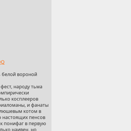
QQ
ь белой вороной
 фест, народу тьма
 эмпирически
олько косплееров
ериаломаны, и фанаты
 плюшевым котом в
до настоящих пенсов
ак понифаг в первую
лько наивен, но