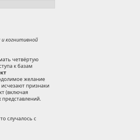
 и когнитивной
мать четвёртую
ступа к базам
кт
еодолимое желание
я исчезают признаки
т (включая
х представлений.
то случалось с