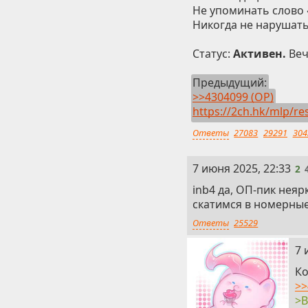
Не упоминать слово «
Никогда не нарушать
Статус:
Активен.
Веч
Предыдущий:
>>4304099 (OP)
https://2ch.hk/mlp/re
Ответы
27083
29291
304
2
7 июня 2025, 22:33
2
inb4 да, ОП-пик неяр
скатимся в номерные
Ответы
25529
3
7 
Ко
>>
>