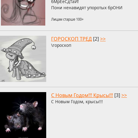
бМрЕеСдТаИ!
Пони ненавидят упоротых брОНИ
Лицам старше 100+
ГОРОСКОП ТРЕД
[2]
>>
\гороскоп
С Новым Годом!!! Крысы!!!
[3]
>>
С Новым Годом, крысы!!!