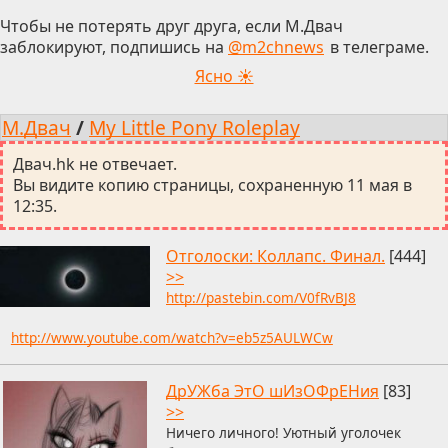
Чтобы не потерять друг друга, если М.Двач
заблокируют, подпишись на
@m2chnews
в телеграме.
Ясно ☀
М.Двач
/
My Little Pony Roleplay
Двач.hk не отвечает.
Вы видите копию страницы, сохраненную 11 мая в
12:35.
Отголоски: Коллапс. Финал.
[444]
>>
http://pastebin.com/V0fRvBJ8
http://www.youtube.com/watch?v=eb5z5AULWCw
ДрУЖба ЭтО шИзОФрЕНия
[83]
>>
Ничего личного! Уютный уголочек