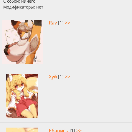
С собой: ничего
Модификаторы: нет
Räv
[1]
>>
Хуй
[1]
>>
Ебанись
[1]
>>