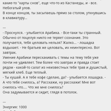
какие-то "карты снов", еще что-то из Кастанеды, и - все.
Небогатый улов.
В конце концов, ты засыпаешь прямо за столом, уткнувшись
в клавиатуру...
---
- Проснулся. - улыбается Арабика. - Все-таки ты странный.
Обычно от поцелуя никто не теряет сознание. Это
получается, тебя целовать нельзя? Жалко... - лошадка
вздыхает. - Не братьев же целовать, их неинтересно. Вот
завтрак.
Умение Арабики перескакивать с темы на тему тебя уже
почти не удивляет. Тем более что завтрак и правда стоит
рядом - какой-то салат из неизвестных тебе трав и душистый,
мягкий хлеб. Еще теплый.
- Ты кушай. А я тебе кофе сделаю, да? - улыбается лошадка. -
А что тебе снилось, а? Расскажи, ну расскажи! Мне вот
снилось что.... Что же мне снилось?
Она задумывается и сидит, глядя в потолок.
---
Энергия: 1000