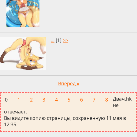
...
[1]
>>
Вперед »
Двач.hk
0
1
2
3
4
5
6
7
8
не
отвечает.
Вы видите копию страницы, сохраненную 11 мая в
12:35.