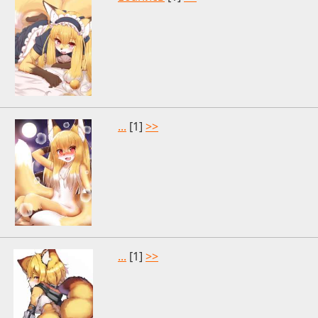
...
[1]
>>
...
[1]
>>