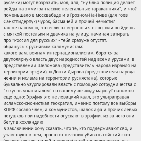
русачки) могут возразить, мол, аля, "ну бльо полиция делает
рейды на эммигрантаские нелегальные тараканники", и что?
поменьшало в москвабаде и в Грозном-На-Ниве (для гоев
Санктпидерпук) чурок, басмачей и прочей нечисти?
так же напомню, что если ты вернешься с сво, или выйдешь
с мягкой постельки и двачика на улицу, начиная затирать
про "Россия для русских" - тебя сразуже опустят.
обращусь к руснявым каллмунистам:
какого вам, воинам интернационалистам, боротся за
двуполярную власть двух народностей над всеми урусами, в
представлении Шеломова (представитель народа израиля на
территории эрэфии), и Донки Дырова (представителя народа
чечни и ислама на территории руснястана), которые
буквально узурпировали власть с помощью сотрудничества с
"кгхупным капиталом" по вашему же жиду марксу? напомню
еще одно: Эрэфия это не левацкий калл, это ультраправая
исламско-сионисткая теократия, именно поэтому все выборы
КПРФ сосало член, а коммунистов, шавок афа и прочих левых
петушков при надобности опускают в эрэфии, из-за чего они
бегут в хохляндию
в заключении хочу сказать, что те, кто поддерживают сво, и
учавствуют в нем, просто от желания убивать гойский скот
(хохлос, урусов, чичей и прочих) мной не порицаются, вы