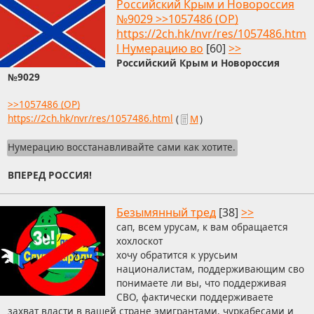
Российский Крым и Новороссия
№9029 >>1057486 (OP)
https://2ch.hk/nvr/res/1057486.htm
l Нумерацию во
[60]
>>
Российский Крым и Новороссия
№9029
>>1057486 (OP)
https://2ch.hk/nvr/res/1057486.html
(
М
)
Нумерацию восстанавливайте сами как хотите.
ВПЕРЕД РОССИЯ!
Безымянный тред
[38]
>>
сап, всем урусам, к вам обращается
хохлоскот
хочу обратится к урусьим
националистам, поддерживающим сво
понимаете ли вы, что поддерживая
СВО, фактически поддерживаете
захват власти в вашей стране эмигрантами, чуркабесами и