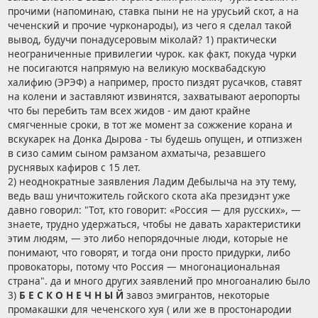
прочими (напоминаю, ставка пыни не на урусьий скот, а на
чеченский и прочие чурконароды), из чего я сделал такой
вывод, будучи понадусеровым міколай? 1) практически
неограниченные привилегии чурок. как факт, покуда чурки
не посигаются напрямую на великую москвабадскую
халифию (ЭРЭФ) а например, просто пиздят русачков, ставят
на колени и заставляют извинятся, захватывают аеропорты
что бы перебить там всех жидов - им дают крайне
смягченные сроки, в тот же момент за сожжение корана и
вскукарек на Донка Дырова - ты будешь опущен, и отпизжен
в сизо самим сыном рамзаном ахматыча, резавшего
руснявых кафиров с 15 лет.
2) неоднократные заявления Ладим Дебылыча на эту тему,
ведь ваш уничтожитель гойского скота аКа президэнт уже
давно говорил: "Тот, кто говорит: «Россия — для русских», —
знаете, трудно удержаться, чтобы не давать характеристики
этим людям, — это либо непорядочные люди, которые не
понимают, что говорят, и тогда они просто придурки, либо
провокаторы, потому что Россия — многонациональная
страна". да и много других заявлений про многоаналию было
3)
Б Е С К О Н Е Ч Н Ы Й
завоз эмигрантов, некоторые
промакашки для чеченского хуя ( или же в простонародии