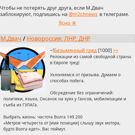
Чтобы не потерять друг друга, если М.Двач
заблокируют, подпишись на
@m2chnews
в телеграме.
Ясно ☀
М.Двач
/
Новороссия: ЛНР, ДНР
~!
Безымянный тред
[1000]
>>
Релокации из самой свободной страны
в Европе тред!
Уклоняемся от призыва. Думаем о
способах побега.
Обсуждение без ограничений:
политики, языка, Оксанок на хуях у Гансов, мобилизации и
съеба из ГУЛАГа.
Выбрать жизнь: частота Волга 149.200
«Метров четыреста от [имя позиции] слышу звук мотора,
будто Волга едет». Вас поймут.