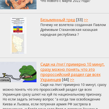
Что нового с марта 2022 года?
Безымянный тред
[33]
>>
Почему не взлетела созданная Павлом
Дрёмовым Стахановская казацкая
народная республика ?
Сидя на /nvr/ примерно 10 минут,
сразу можно понять что это
пророссийский раздел где всех
Украинцев
[44]
>>
Сидя на /nvr/ примерно 10 минут, сразу
можно понять что это пророссийский раздел где всех
Украинцев сразу шлют на хуй по национальному признаку.
Но если задать зетнику вопрос "а когда там освобождение
Киева и Льовоа, если потужная армия РФ застряла в
позиционке, и берёт одно село Врот и деревню Защеку в