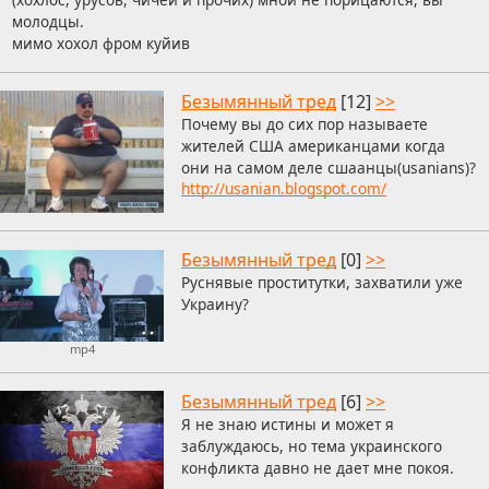
молодцы.
мимо хохол фром куйив
Безымянный тред
[12]
>>
Почему вы до сих пор называете
жителей США американцами когда
они на самом деле сшаанцы(usanians)?
http://usanian.blogspot.com/
Безымянный тред
[0]
>>
Руснявые проститутки, захватили уже
Украину?
mp4
Безымянный тред
[6]
>>
Я не знаю истины и может я
заблуждаюсь, но тема украинского
конфликта давно не дает мне покоя.