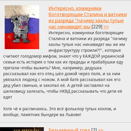
Интересно, коммуняки
боготворящие Сталина и ватники
из разряда "пачиму хахлы тупые
нас нинавидят мы
[229]
>>
Интересно, коммуняки боготворящие
Сталина и ватники из разряда "пачиму
хахлы тупые нас нинавидят мы же им
инфраструктуру строили??", которые
считают голодомор мифом, знают что у КАЖДОЙ украинской
семьи есть история о том как их прадеды и прабабушки еду
прятали чтобы выжить? Мне, например, дедушка
рассказывал как его отец шёл домой через поля, и за ним
увязался людоед с ножом. А мой батя рассказывал как его
дед убил свинью, и закопал её. А детей заставлял на
шелковицу залезать, чтобы НКВД рассказывать что дети её
едят
Хотя чё я распинаюсь. Это всё фольклор тупых хохлов, и
вообще, памятник бындере ва Львове!
Безымянный тред
[2]
>>