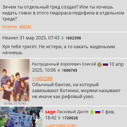
Зачем ты отдельный тред создал? Или ты хочешь
кидать говно в этого пидораса-педофила в отдельном
треде?
Ответы
606745
3
Heaven
31 мар 2025, 07:43
3
1
602396
Хуя тебя трясёт. Не истери, а то какать жиденьким
начнешь
4
10 апр
Распущенный Королевич Елисей
пост
1
2025, 10:06
4
1
606745
>>602288
Обычный бантик, на который
завязывают ботинки, моряки называют
не иначе как рифовый узел.
50 Кб, 517x743
5
sage
1 фев,
Ласковый Данте
пост
1
18:42
5
1
720628
>>601989 (OP)