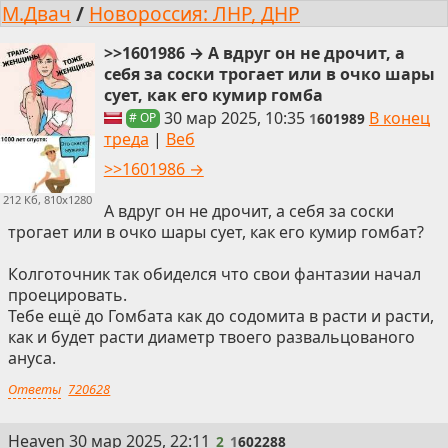
М.Двач
/
Новороссия: ЛНР, ДНР
>>1601986 → А вдруг он не дрочит, а
себя за соски трогает или в очко шары
сует, как его кумир гомба
30 мар 2025, 10:35
В конец
1
601989
# OP
треда
|
Веб
>>1601986 →
212 Кб, 810x1280
А вдруг он не дрочит, а себя за соски
трогает или в очко шары сует, как его кумир гомбат?
Колготочник так обиделся что свои фантазии начал
проецировать.
Тебе ещё до Гомбата как до содомита в расти и расти,
как и будет расти диаметр твоего развальцованого
ануса.
Ответы
720628
2
Heaven
30 мар 2025, 22:11
2
1
602288