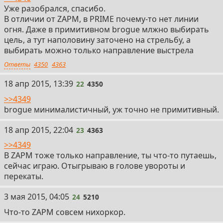
Уже разобрался, спасибо.
В отличии от ZAPM, в PRIME почему-то нет линии
огня. Даже в примитивном brogue млжно выбирать
цель, а тут наполовину заточено на стрельбу, а
выбирать можно только направление выстрела
Ответы
4350
4363
22
18 апр 2015, 13:39
22
4350
>>4349
brogue минималистичный, уж точно не примитивный.
23
18 апр 2015, 22:04
23
4363
>>4349
В ZAPM тоже только направление, ты что-то путаешь,
сейчас играю. Отыгрываю в голове увороты и
перекаты.
24
3 мая 2015, 04:05
24
5210
Что-то ZAPM совсем нихоркор.