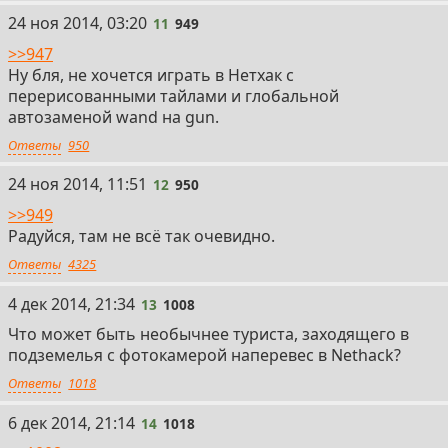
11
24 ноя 2014, 03:20
11
949
>>947
Ну бля, не хочется играть в Нетхак с
перерисованными тайлами и глобальной
автозаменой wand на gun.
Ответы
950
12
24 ноя 2014, 11:51
12
950
>>949
Радуйся, там не всё так очевидно.
Ответы
4325
13
4 дек 2014, 21:34
13
1008
Что может быть необычнее туриста, заходящего в
подземелья с фотокамерой наперевес в Nethack?
Ответы
1018
14
6 дек 2014, 21:14
14
1018