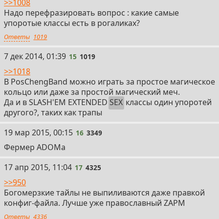
>>1008
Надо перефразировать вопрос : какие самые
упоротые классы есть в рогаликах?
Ответы
1019
15
7 дек 2014, 01:39
15
1019
>>1018
В PosChengBand можно играть за простое магическое
кольцо или даже за простой магический меч.
Да и в SLASH'EM EXTENDED
SEX
классы один упоротей
другого?, таких как трапы
16
19 мар 2015, 00:15
16
3349
Фермер ADOMa
17
17 апр 2015, 11:04
17
4325
>>950
Богомерзкие тайлы не выпиливаются даже правкой
конфиг-файла. Лучше уже православный ZAPM
Ответы
4336