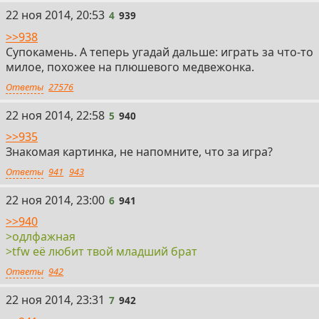
4
22 ноя 2014, 20:53
4
939
>>938
Супокамень. А теперь угадай дальше: играть за что-то
милое, похожее на плюшевого медвежонка.
Ответы
27576
5
22 ноя 2014, 22:58
5
940
>>935
Знакомая картинка, не напомните, что за игра?
Ответы
941
943
6
22 ноя 2014, 23:00
6
941
>>940
>одлфажная
>tfw её любит твой младший брат
Ответы
942
7
22 ноя 2014, 23:31
7
942