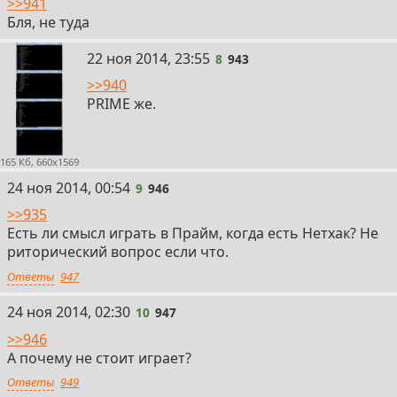
>>941
Бля, не туда
8
22 ноя 2014, 23:55
8
943
>>940
PRIME же.
165 Кб, 660x1569
9
24 ноя 2014, 00:54
9
946
>>935
Есть ли смысл играть в Прайм, когда есть Нетхак? Не
риторический вопрос если что.
Ответы
947
10
24 ноя 2014, 02:30
10
947
>>946
А почему не стоит играет?
Ответы
949