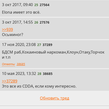
25
3 окт 2017, 09:40
25
27564
Elona имеет это всё.
26
3 окт 2017, 14:55
26
27576
>>939
Осьминог?
27
17 ноя 2020, 23:08
27
37289
БДСМ раб,Кокаиновый наркоман,Клоун,Отаку,Торчок
и т.п
Ответы
38685
28
10 мая 2023, 13:32
28
38685
>>37289
Это все из CDDA, если кому интересно.
Обновить тред