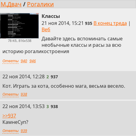
М.Двач
/
Рогалики
Классы
21 ноя 2014, 15:21
В конец треда
|
935
Веб
Давайте здесь вспоминать самые
78 Кб, 816x538
необычные классы и расы за всю
историю рогаликостроения
Ответы
940
946
2
22 ноя 2014, 12:28
2
937
Кот. Играть за кота, особенно мага, весьма весело.
Ответы
938
3
22 ноя 2014, 13:53
3
938
>>937
КамнеСуп?
Ответы
939