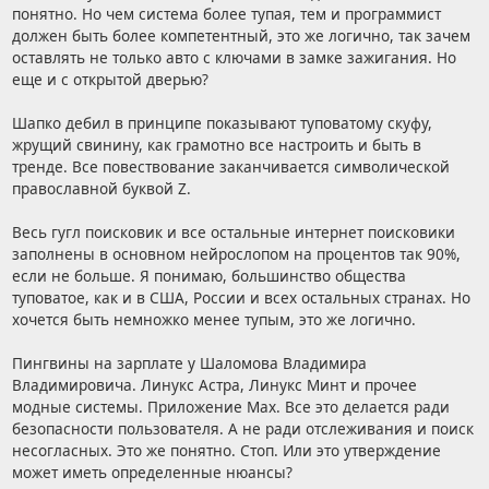
понятно. Но чем система более тупая, тем и программист
должен быть более компетентный, это же логично, так зачем
оставлять не только авто с ключами в замке зажигания. Но
еще и с открытой дверью?
Шапко дебил в принципе показывают туповатому скуфу,
жрущий свинину, как грамотно все настроить и быть в
тренде. Все повествование заканчивается символической
православной буквой Z.
Весь гугл поисковик и все остальные интернет поисковики
заполнены в основном нейрослопом на процентов так 90%,
если не больше. Я понимаю, большинство общества
туповатое, как и в США, России и всех остальных странах. Но
хочется быть немножко менее тупым, это же логично.
Пингвины на зарплате у Шаломова Владимира
Владимировича. Линукс Астра, Линукс Минт и прочее
модные системы. Приложение Max. Все это делается ради
безопасности пользователя. А не ради отслеживания и поиск
несогласных. Это же понятно. Стоп. Или это утверждение
может иметь определенные нюансы?