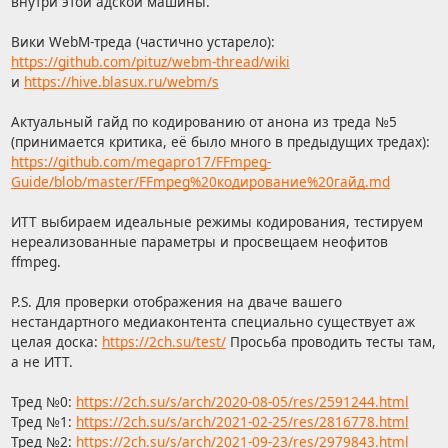
внутри этой адской машины.
Вики WebM-треда (частично устарело):
https://github.com/pituz/webm-thread/wiki
и
https://hive.blasux.ru/webm/s
Актуальный гайд по кодированию от анона из треда №5
(принимается критика, её было много в предыдущих тредах):
https://github.com/megapro17/FFmpeg-
Guide/blob/master/FFmpeg%20кодирование%20гайд.md
ИТТ выбираем идеальные режимы кодирования, тестируем
нереализованные параметры и просвещаем неофитов
ffmpeg.
P.S. Для проверки отображения на дваче вашего
нестандартного медиаконтента специально существует аж
целая доска:
https://2ch.su/test/
Просьба проводить тесты там,
а не ИТТ.
Тред №0:
https://2ch.su/s/arch/2020-08-05/res/2591244.html
Тред №1:
https://2ch.su/s/arch/2021-02-25/res/2816778.html
Тред №2:
https://2ch.su/s/arch/2021-09-23/res/2979843.html