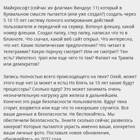
Майкрософт (сейчас их флагман Виндоус 11) который в
буквальном смысле пытается (или уже создал?) создать через
5 10 15 лет систему полного копирования действий
пользователя и передачей на сервер. Воткнул флешку, какой
номер флешки. Создал папку, стер папку, написал что то в
блокноте. Что скачал, какой веб сайт открыл. Что интересно,
что нет. Какие политические предпочтения? Что читает в
телеграмме? Какую порнуху смотрит? Или не смотрит? Тян
есть? Импотент, трап или еще чего то там? Фапает на Трампа
или демократов?
Запись полностью всего происходящего на пеке? Окей, может
этого еще нет (а может и есть) Но блять за 10 лет какие будут
процессоры? Сколько ядер? Это может занимать очень
незначительную нагрузку для железа в дальнейшем.
Конечно это ради безопасности пользователя. Вдруг пека
сгорит, взорвется или еще что то нехорошее случится. Все
ваши данные в безопасности. Не беспокойтесь. Мы
обеспечили безопасность. Знаете сколько сейчас развелось
хакеров? Которые пытаются украсть именно ваши, конкретно
ваши личные фото. Поставьте новое обновление,
обновляйтесь до 2032 года.