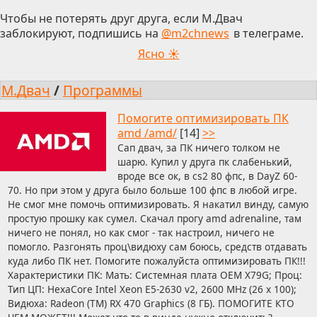
Чтобы не потерять друг друга, если М.Двач
заблокируют, подпишись на
@m2chnews
в телеграме.
Ясно ☀
М.Двач
/
Программы
Помогите оптимизировать ПК
amd /amd/
[14]
>>
Сап двач, за ПК ничего толком не
шарю. Купил у друга пк слабенький,
вроде все ок, в cs2 80 фпс, в DayZ 60-
70. Но при этом у друга было больше 100 фпс в любой игре.
Не смог мне помочь оптимизировать. Я накатил винду, самую
простую прошку как сумел. Скачал прогу amd adrenaline, там
ничего не понял, но как смог - так настроил, ничего не
помогло. Разгонять проц\видюху сам боюсь, средств отдавать
куда либо ПК нет. Помогите пожалуйста оптимизировать ПК!!!
Характеристики ПК: Мать: Системная плата OEM X79G; Проц:
Тип ЦП: HexaCore Intel Xeon E5-2630 v2, 2600 MHz (26 x 100);
Видюха: Radeon (TM) RX 470 Graphics (8 ГБ). ПОМОГИТЕ КТО