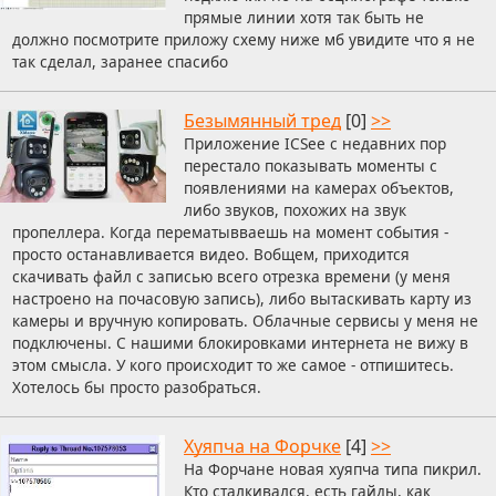
прямые линии хотя так быть не
должно посмотрите приложу схему ниже мб увидите что я не
так сделал, заранее спасибо
Безымянный тред
[0]
>>
Приложение ICSee с недавних пор
перестало показывать моменты с
появлениями на камерах объектов,
либо звуков, похожих на звук
пропеллера. Когда перематывваешь на момент события -
просто останавливается видео. Вобщем, приходится
скачивать файл с записью всего отрезка времени (у меня
настроено на почасовую запись), либо вытаскивать карту из
камеры и вручную копировать. Облачные сервисы у меня не
подключены. С нашими блокировками интернета не вижу в
этом смысла. У кого происходит то же самое - отпишитесь.
Хотелось бы просто разобраться.
Хуяпча на Форчке
[4]
>>
На Форчане новая хуяпча типа пикрил.
Кто сталкивался, есть гайды, как