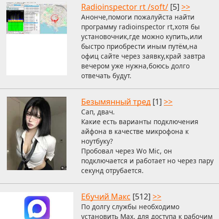
Radioinspector rt /soft/
[5]
>>
Анонче,помоги пожалуйста найти
программу radioinspector rt,хотя бы
установочник,где можно купить,или
быстро приобрести иным путём,на
офиц сайте через заявку,край завтра
вечером уже нужна,боюсь долго
отвечать будут.
Безымянный тред
[1]
>>
Сап, двач.
Какие есть варианты подключения
айфона в качестве микрофона к
ноутбуку?
Пробовал через Wo Mic, он
подключается и работает но через пару
секунд отрубается.
Ебучий Макс
[512]
>>
По долгу службы необходимо
установить Max, для доступа к рабочим