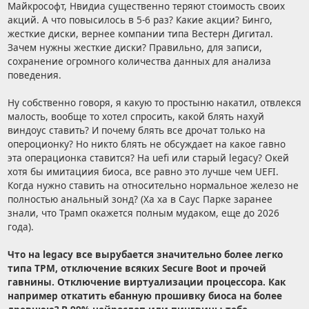
Майкрософт, Нвидиа существенно теряют стоимость своих
акций. А что повысилось в 5-6 раз? Какие акции? Бинго,
жесткие диски, вернее компании типа Вестерн Дигитал.
Зачем нужны жесткие диски? Правильно, для записи,
сохранение огромного количества данных для анализа
поведения.
Ну собственно говоря, я какую то простыню накатил, отвлекся
малость, вообще то хотел спросить, какой блять нахуй
виндоус ставить? И почему блять все дрочат только на
опероционку? Но никто блять не обсуждает на какое гавно
эта операционка ставится? На uefi или старый legacy? Окей
хотя бы имитациия биоса, все равно это лучше чем UEFI.
Когда нужно ставить на относительно нормальное железо не
полностью анальный зонд? (Ха ха в Саус Парке заранее
знали, что Трамп окажется полным мудаком, еще до 2026
года).
Что на legacy все вырубается значительно более легко
типа TPM, отключение всяких Secure Boot и прочей
гавнины. Отключение виртуализации процессора. Как
например откатить ебанную прошивку биоса на более