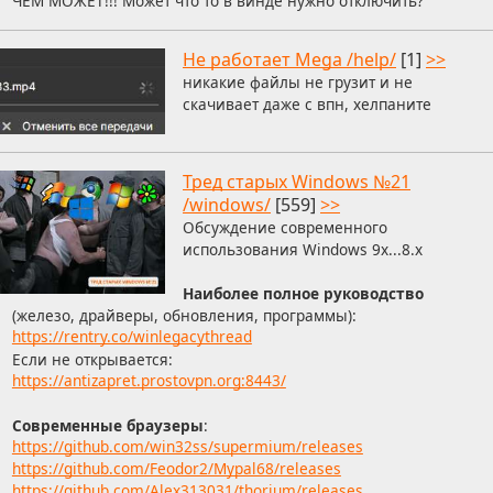
ЧЕМ МОЖЕТ!!! Может что то в винде нужно отключить?
Не работает Mega /help/
[1]
>>
никакие файлы не грузит и не
скачивает даже с впн, хелпаните
Тред старых Windows №21
/windows/
[559]
>>
Обсуждение современного
использования Windows 9x...8.x
Наиболее полное руководство
(железо, драйверы, обновления, программы):
https://rentry.co/winlegacythread
Если не открывается:
https://antizapret.prostovpn.org:8443/
Современные браузеры
:
https://github.com/win32ss/supermium/releases
https://github.com/Feodor2/Mypal68/releases
https://github.com/Alex313031/thorium/releases