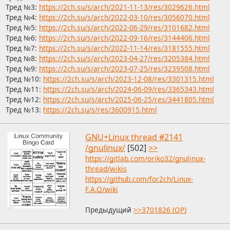
Тред №3:
https://2ch.su/s/arch/2021-11-13/res/3029626.html
Тред №4:
https://2ch.su/s/arch/2022-03-10/res/3056070.html
Тред №5:
https://2ch.su/s/arch/2022-06-29/res/3101682.html
Тред №6:
https://2ch.su/s/arch/2022-09-16/res/3144406.html
Тред №7:
https://2ch.su/s/arch/2022-11-14/res/3181555.html
Тред №8:
https://2ch.su/s/arch/2023-04-27/res/3205384.html
Тред №9:
https://2ch.su/s/arch/2023-07-25/res/3239508.html
Тред №10:
https://2ch.su/s/arch/2023-12-08/res/3301315.html
Тред №11:
https://2ch.su/s/arch/2024-06-09/res/3365343.html
Тред №12:
https://2ch.su/s/arch/2025-06-25/res/3441805.html
Тред №13:
https://2ch.su/s/res/3600915.html
GNU+Linux thread #2141
/gnulinux/
[502]
>>
https://gitlab.com/oriko32/gnulinux-
thread/wikis
https://github.com/for2ch/Linux-
F.A.Q/wiki
Предыдущий
>>3701826 (OP)