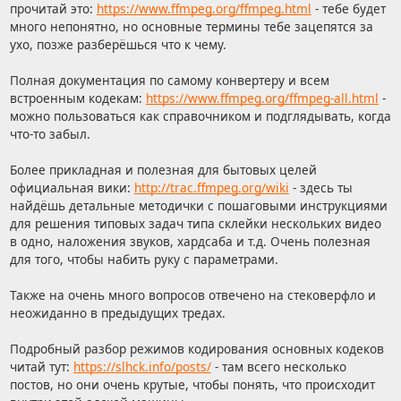
прочитай это:
https://www.ffmpeg.org/ffmpeg.html
- тебе будет
много непонятно, но основные термины тебе зацепятся за
ухо, позже разберёшься что к чему.
Полная документация по самому конвертеру и всем
встроенным кодекам:
https://www.ffmpeg.org/ffmpeg-all.html
-
можно пользоваться как справочником и подглядывать, когда
что-то забыл.
Более прикладная и полезная для бытовых целей
официальная вики:
http://trac.ffmpeg.org/wiki
- здесь ты
найдёшь детальные методички с пошаговыми инструкциями
для решения типовых задач типа склейки нескольких видео
в одно, наложения звуков, хардсаба и т.д. Очень полезная
для того, чтобы набить руку с параметрами.
Также на очень много вопросов отвечено на стековерфло и
неожиданно в предыдущих тредах.
Подробный разбор режимов кодирования основных кодеков
читай тут:
https://slhck.info/posts/
- там всего несколько
постов, но они очень крутые, чтобы понять, что происходит