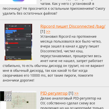
чатам. Как у него с установкой в
песочницу? Не просочится к остальным приложениям? Смогу
удалить без остаточных файлов?
Ripcord пишет Disconnected /bag/
[1]
>>
Установил Ripcord на протяжение
месяца пользовался все было четко,
вчера зашел в канал к другу пишет
Disconnected, чистил кэш,
переустанавливал, прошерстил весь
инет ниче не нашел, запрет работает
стабильно, то есть обычны дискорд он грузит, но не вариант
мне в обычный дискорд, так как какой то баг когда
сворачиваю его 10000 ms, вот такие пироги, помогите
анончики дорогие!
PID-регулятор
[1]
>>
Делаю аналоговый PID-регулятор на
ОУ, собственно сделал схему все
подключил но на осцилографе только