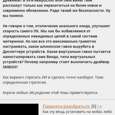
древнюю? В 99% нейрослоп или пингвины тебе
расскажут только как перекатиться на более новое и
современно обновление. Ради твоей же безопасности. Ну
вы поняли.
Не говорю о том, отключение анального зонда, улучшает
скорость самого ПК. Мы как бы избавляемся от
определенных невидимых цепей в самой системе
материнки. Но как все это максимально грамотно
настраивать, какое шпионское гавно вырубать в
Диспетчере устройств. Какое виртуально гавно пытается
наинсталировать сама Винда, типа виртуальных
устройств? Почему например стоит выключить драйвер
SMBIOS?
Как вариант спросить ИИ и сделать точно наоборот. Тоже
определенная стратегия.
Короче любые обсуждения этой темы приветствуются.
Памагити разобраться.
[0]
>>
Как эту вещь установить на мобас либо