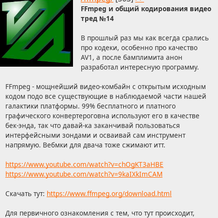
FFmpeg и общий кодирования видео
тред №14
В прошлый раз мы как всегда срались
про кодеки, особенно про качество
AV1, а после бамплимита анон
разработал интересную программу.
FFmpeg - мощнейший видео-комбайн с открытым исходным
кодом подо все существующие в наблюдаемой части нашей
галактики платформы. 99% бесплатного и платного
графического конвертероговна используют его в качестве
бек-энда, так что давай-ка заканчивай пользоваться
интерфейсными зондами и осваивай сам инструмент
напрямую. Вебмки для двача тоже сжимают итт.
https://www.youtube.com/watch?v=chOgKT3aHBE
https://www.youtube.com/watch?v=9kaIXkImCAM
Скачать тут:
https://www.ffmpeg.org/download.html
Для первичного ознакомления с тем, что тут происходит,