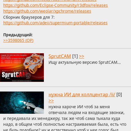
https://github.com/Eclipse-Community/r3dfox/releases
https://github.com/weolar/xpchrome/releases
Сборник браузеров для 7:
https://github.com/adeii/supermium-portable/releases
Предыдущий
:
>>3598065 (OP)
SprutCAM
[1]
>>
Ищу актуальную версию SprutCAM...
нужна ИИ для коллцентар /ii/
[0]
>>
нужна кароче ИИ чтоб за меня
отвечала людям на входящие звонки,
и передавала их менеджеру, так же чтоб сама тыкала куда
надо, в общем чтоб полностью настраиваемая была, есть что
не будь подобное? ну и естественно чтоб у нее голос был.