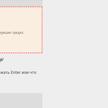
нувших тредах.
l/
жать Enter или что