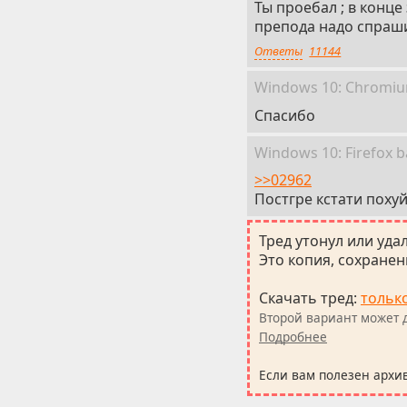
Ты проебал ; в конце
препода надо спраш
Ответы
11144
Win
dows
10: Chromi
Спасибо
Win
dows
10: Firefox
b
>>02962
Постгре кстати похуй,
Тред утонул или уда
Это копия, сохраненн
Скачать тред
:
тольк
Второй вариант может д
Подробнее
Если вам полезен архи