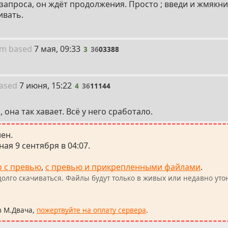
 запроса, он ждёт продолжения. Просто ; введи и жмякни 
ивать.
3
um
based
7 мая, 09:33
3
36
03388
4
ased
7 июня, 15:22
4
36
11144
 она так хавает. Всё у него сработало.
лен.
ая 9 сентября в 04:07.
о с превью
,
с превью и прикрепленными файлами
.
олго скачиваться. Файлы будут только в живых или недавно уто
в М.Двача,
пожертвуйте на оплату сервера
.