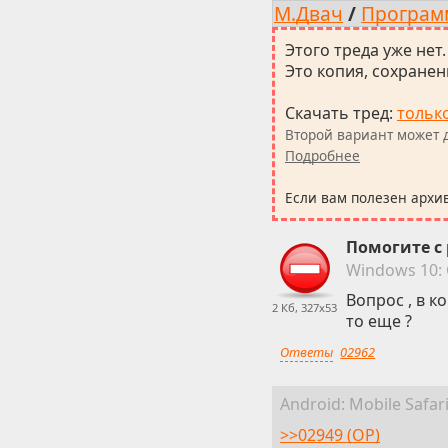
М.Двач
/
Програ
Этого треда уже нет.
Это копия, сохраненн
Скачать тред
:
тольк
Второй вариант может д
Подробнее
Если вам полезен архи
Помогите с 
Win
dows
10:
Вопрос , в 
2 Кб, 327x53
то еще ?
Ответы
02962
Android:
Mobile
Safar
>>02949 (OP)