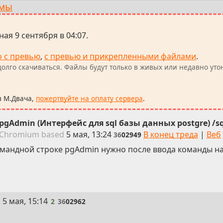
ммы
ая 9 сентября в 04:07.
о с превью
,
с превью и прикрепленными файлами
.
олго скачиваться. Файлы будут только в живых или недавно уто
в М.Двача,
пожертвуйте на оплату сервера
.
pgAdmin (Интерфейс для sql базы данных postgre) /sq
 Chromium
based
5 мая, 13:24
В конец треда
|
Веб
36
02949
командной строке pgAdmin нужно после ввода команды на
2
i
5 мая, 15:14
2
36
02962