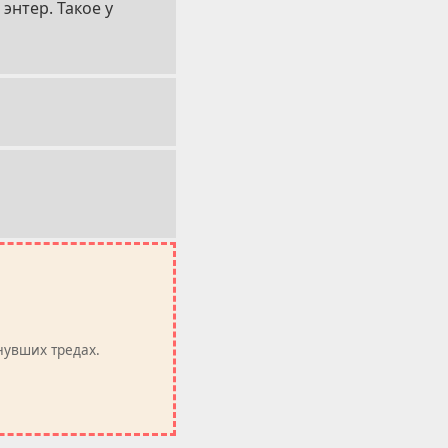
энтер. Такое у
нувших тредах.