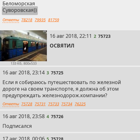
Беломорская
Суворовская
))
Ответы
78218
79935
81759
2
16 авг 2018, 22:11
2
75723
ОСВЯТИЛ
133 Кб, 800x533
3
16 авг 2018, 23:14
3
75725
Если я собираюсь путешествовать по железной
дороге на своем транспорте, я должна об этом
предупреждать железнодорож.компании?
Ответы
75728
75731
75733
75734
76225
4
16 авг 2018, 23:58
4
75726
Подписался
5
17 авг 2018, 00:06
5
75728