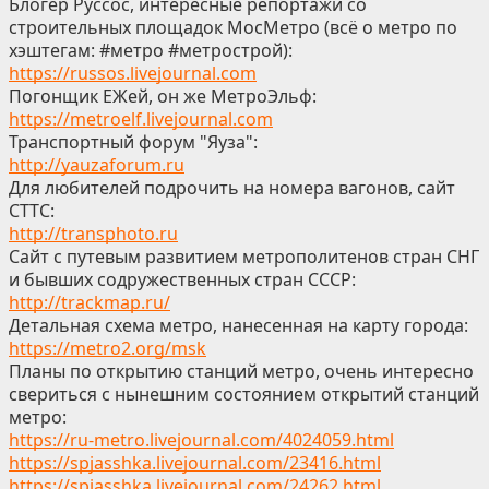
Блогер Руссос, интересные репортажи со
строительных площадок МосМетро (всё о метро по
хэштегам: #метро #метрострой):
https://russos.livejournal.com
Погонщик ЕЖей, он же МетроЭльф:
https://metroelf.livejournal.com
Транспортный форум "Яуза":
http://yauzaforum.ru
Для любителей подрочить на номера вагонов, сайт
СТТС:
http://transphoto.ru
Сайт с путевым развитием метрополитенов стран СНГ
и бывших содружественных стран СССР:
http://trackmap.ru/
Детальная схема метро, нанесенная на карту города:
https://metro2.org/msk
Планы по открытию станций метро, очень интересно
свериться с нынешним состоянием открытий станций
метро:
https://ru-metro.livejournal.com/4024059.html
https://spjasshka.livejournal.com/23416.html
https://spjasshka.livejournal.com/24262.html