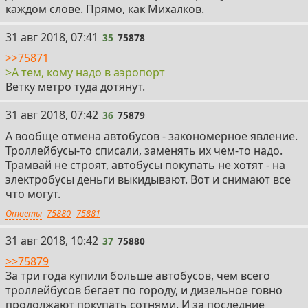
каждом слове. Прямо, как Михалков.
35
31 авг 2018, 07:41
35
75878
>>75871
>А тем, кому надо в аэропорт
Ветку метро туда дотянут.
36
31 авг 2018, 07:42
36
75879
А вообще отмена автобусов - закономерное явление.
Троллейбусы-то списали, заменять их чем-то надо.
Трамвай не строят, автобусы покупать не хотят - на
электробусы деньги выкидывают. Вот и снимают все
что могут.
Ответы
75880
75881
37
31 авг 2018, 10:42
37
75880
>>75879
За три года купили больше автобусов, чем всего
троллейбусов бегает по городу, и дизельное говно
продолжают покупать сотнями. И за последние