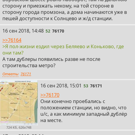
сторону и приезжать некому, на той стороне в
сторону города промзона, а дома начинаются уже в
пешей доступности к Солнцево и ж/д станции.
52
16 сен 2018, 14:48
52
76170
>>76164
>Я пол-жизни ездил через Беляево и Коньково, где
они там?
А там дублеры появились разве не после
строительства метро?
Ответы
76171
53
16 сен 2018, 15:01
53
76171
>>76170
Они конечно проебались с
положением станции, но видно, что
u/c, а как минимум западный дублёр
на месте.
724 Кб, 626x748