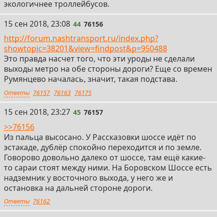
экологичнее троллейбусов.
44
15 сен 2018, 23:08
44
76156
http://forum.nashtransport.ru/index.php?
showtopic=38201&view=findpost&p=950488
Это правда насчет того, что эти уроды не сделали
выходы метро на обе стороны дороги? Еще со времен
Румянцево началась, значит, такая подстава.
Ответы
76157
76163
76175
45
15 сен 2018, 23:27
45
76157
>>76156
Из пальца высосано. У Рассказовки шоссе идёт по
эстакаде, дублёр спокойно переходится и по земле.
Говорово довольно далеко от шоссе, там ещё какие-
то сараи стоят между ними. На Боровском Шоссе есть
надземник у восточного выхода, у него же и
остановка на дальней стороне дороги.
Ответы
76162