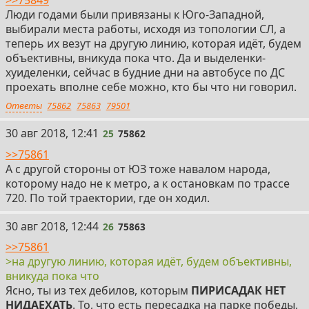
Люди годами были привязаны к Юго-Западной,
выбирали места работы, исходя из топологии СЛ, а
теперь их везут на другую линию, которая идёт, будем
объективны, вникуда пока что. Да и выделенки-
хуиделенки, сейчас в будние дни на автобусе по ДС
проехать вполне себе можно, кто бы что ни говорил.
Ответы
75862
75863
79501
25
30 авг 2018, 12:41
25
75862
>>75861
А с другой стороны от ЮЗ тоже навалом народа,
которому надо не к метро, а к остановкам по трассе
720. По той траектории, где он ходил.
26
30 авг 2018, 12:44
26
75863
>>75861
>на другую линию, которая идёт, будем объективны,
вникуда пока что
Ясно, ты из тех дебилов, которым
ПИРИСАДАК НЕТ
НИДАЕХАТЬ
. То, что есть пересадка на парке победы,