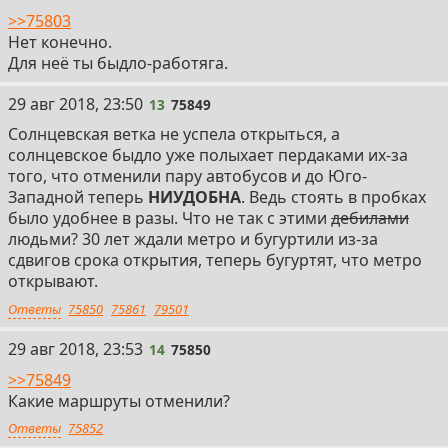
>>75803
Нет конечно.
Для неё ты быдло-работяга.
13
29 авг 2018, 23:50
13
75849
Солнцевская ветка не успела открыться, а
солнцевское быдло уже полыхает пердаками их-за
того, что отменили пару автобусов и до Юго-
Западной теперь
НИУДОБНА
. Ведь стоять в пробках
было удобнее в разы. Что не так с этими
дебилами
людьми? 30 лет ждали метро и бугуртили из-за
сдвигов срока открытия, теперь бугуртят, что метро
открывают.
Ответы
75850
75861
79501
14
29 авг 2018, 23:53
14
75850
>>75849
Какие маршруты отменили?
Ответы
75852