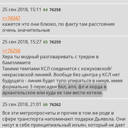
64
25 сен 2018, 15:11
64
76258
>>74347
кажется что они близко, по факту там расстояния
очень значительные
65
25 сен 2018, 15:27
65
76259
>>76256
Хера ты модный разговаривать с тредом в
бамплимите
Такими темпами КСЛ соеденится с кожуховской/
некрасовской линией. Вообще без центра у КСЛ нет
будущего - линия будет тупо упираться в нихуя, имея
формально 3 пересадки
бкл, апл, фл и хорда в
архангельское или куда ее там вести хотели
.
66
25 сен 2018, 21:01
66
76262
Все эти метропросчеты и прочее в том же роде в
сфере транспорта напоминают подарки Дьявола. Они
несут в себе принципиальный изъян, который не дает