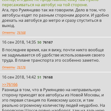
пересаживаться на автобус на той стороне.
Ага, про Румянцево так же говорили. Дело в том, что
автобусы ездят по разным сторонам дороги. И удобно
доехать на автобусе до метро и сразу спуститься в
выход.
Ответы
76168
50
16 сен 2018, 14:35
50
76167
В последнее время, как я вижу, почти никто вообще
не задумывается об удобстве использования своего
труда. В плане транспорта это особенно заметно.
Ответы
76176
51
16 сен 2018, 14:42
51
76168
>>76166
Разница в том, что в Румянцево на неправильную
сторону приходят все автобусы из Новой Москвы, и
это первая станция по Киевскому шоссе, и там
реально огромному количеству людей неудобно. На
Боровском Шоссе ровно наоборот, там на дальнюю