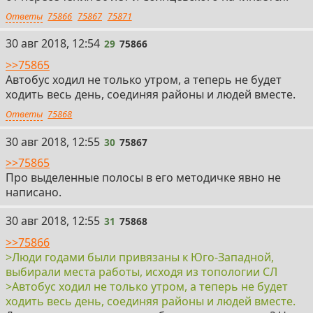
Ответы
75866
75867
75871
29
30 авг 2018, 12:54
29
75866
>>75865
Автобус ходил не только утром, а теперь не будет
ходить весь день, соединяя районы и людей вместе.
Ответы
75868
30
30 авг 2018, 12:55
30
75867
>>75865
Про выделенные полосы в его методичке явно не
написано.
31
30 авг 2018, 12:55
31
75868
>>75866
>Люди годами были привязаны к Юго-Западной,
выбирали места работы, исходя из топологии СЛ
>Автобус ходил не только утром, а теперь не будет
ходить весь день, соединяя районы и людей вместе.