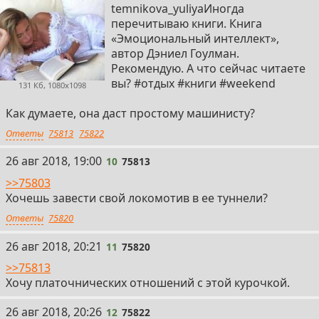
temnikova_yuliyaИногда
перечитываю книги. Книга
«Эмоциональный интеллект»,
автор Дэниел Гоулман.
Рекомендую. А что сейчас читаете
вы? #отдых #книги #weekend
131 Кб, 1080x1098
Как думаете, она даст простому машинисту?
Ответы
75813
75822
10
26 авг 2018, 19:00
10
75813
>>75803
Хочешь завести свой локомотив в ее туннели?
Ответы
75820
11
26 авг 2018, 20:21
11
75820
>>75813
Хочу платочнических отношений с этой курочкой.
12
26 авг 2018, 20:26
12
75822