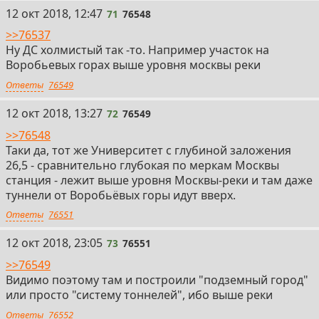
71
12 окт 2018, 12:47
71
76548
>>76537
Ну ДС холмистый так -то. Например участок на
Воробьевых горах выше уровня москвы реки
Ответы
76549
72
12 окт 2018, 13:27
72
76549
>>76548
Таки да, тот же Университет с глубиной заложения
26,5 - сравнительно глубокая по меркам Москвы
станция - лежит выше уровня Москвы-реки и там даже
туннели от Воробьёвых горы идут вверх.
Ответы
76551
73
12 окт 2018, 23:05
73
76551
>>76549
Видимо поэтому там и построили "подземный город"
или просто "систему тоннелей", ибо выше реки
Ответы
76552