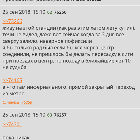
62
25 сен 2018, 15:10
62
76256
>>73266
живу на этой станции (как раз этим хатом лету купил),
течи не видел, даже вот сейчас когда за 3 дня все
сверху залило. наверное пофиксили
я бы только рад был если бы ксл через центр
соединили, не пришлось бы делать пересадку в сити
при поездах в центр, но походу в ближайшие лет 10
не судьба
>>74165
а что там инфернального, прямой закрытый переход
из метро
Ответы
76259
63
25 сен 2018, 15:10
63
76257
>>74301
пока никак.