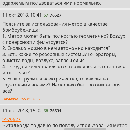
одаряемым пользоваться ими нормально.
67
11 окт 2018, 10:41
67
76527
Поясните за использования метро в качестве
бомбоубежища:
1. Метро может быть полностью герметично? Воздух
с поверхности фильтруется?
2. Сколько можно в нем автономно находится?
3. Есть какие-то резервные системы? Генераторы,
очистка воды, воздуха, запасы еды?
4. Откуда и кем управляются гермодвери на станциях
и тоннелях?
5. Если отрубится электричество, то как быть с
грунтовыми водами? Насколько быстро они затопят
все?
Ответы
76531
76535
68
11 окт 2018, 15:02
68
76531
>>76527
Читал когда-то давно по поводу использования метро