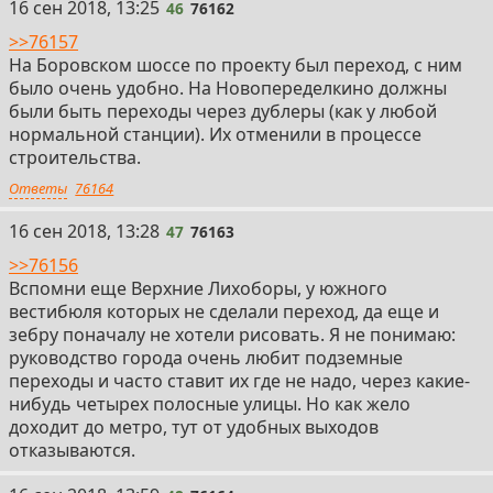
46
16 сен 2018, 13:25
46
76162
>>76157
На Боровском шоссе по проекту был переход, с ним
было очень удобно. На Новопеределкино должны
были быть переходы через дублеры (как у любой
нормальной станции). Их отменили в процессе
строительства.
Ответы
76164
47
16 сен 2018, 13:28
47
76163
>>76156
Вспомни еще Верхние Лихоборы, у южного
вестибюля которых не сделали переход, да еще и
зебру поначалу не хотели рисовать. Я не понимаю:
руководство города очень любит подземные
переходы и часто ставит их где не надо, через какие-
нибудь четырех полосные улицы. Но как жело
доходит до метро, тут от удобных выходов
отказываются.