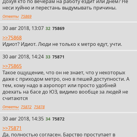
Дохуя кто по вечерам на работу ездит или днем? Не
неси хуйню и перестань выдумывать причины.
Ответы
75869
32
30 авг 2018, 13:07
32
75869
>>75868
Идиот? Идиот. Люди не только к метро едут, учти.
33
30 авг 2018, 14:24
33
75871
>>75865
Такое ощущение, что он не знает, что у некоторых
даже с приходом метро, оно в пешей доступности. А
тем, кому надо в аэропорт или просто удобней
доехать на басе до ЮЗ, видимо вообще за людей не
считаются
Ответы
75872
75878
34
30 авг 2018, 14:35
34
75872
>>75871
Да, полностью согласен. Барство проступает в