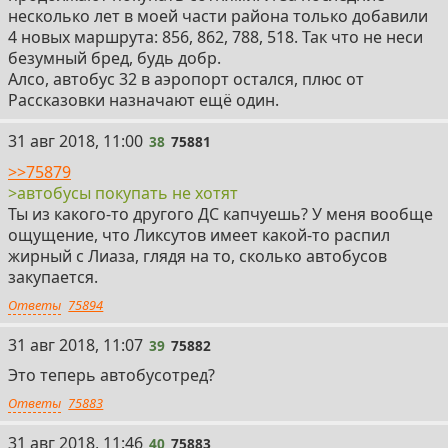
несколько лет в моей части района только добавили
4 новых маршрута: 856, 862, 788, 518. Так что не неси
безумный бред, будь добр.
Алсо, автобус 32 в аэропорт остался, плюс от
Рассказовки назначают ещё один.
38
31 авг 2018, 11:00
38
75881
>>75879
>автобусы покупать не хотят
Ты из какого-то другого ДС капчуешь? У меня вообще
ощущение, что Ликсутов имеет какой-то распил
жирный с Лиаза, глядя на то, сколько автобусов
закупается.
Ответы
75894
39
31 авг 2018, 11:07
39
75882
Это теперь автобусотред?
Ответы
75883
40
31 авг 2018, 11:46
40
75883