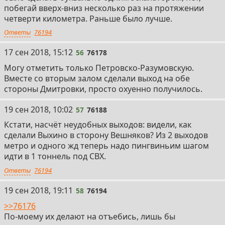
побегай вверх-вниз несколько раз на протяжении
четверти километра. Раньше было лучше.
Ответы
76194
56
17 сен 2018, 15:12
56
76178
Могу отметить только Петровско-Разумовскую.
Вместе со вторым залом сделали выход на обе
стороны Дмитровки, просто охуенно получилось.
57
19 сен 2018, 10:02
57
76188
Кстати, насчёт неудобных выходов: видели, как
сделали Выхино в сторону Вешняков? Из 2 выходов
метро и одного жд теперь надо пингвиньим шагом
идти в 1 тоннель под СВХ.
Ответы
76194
58
19 сен 2018, 19:11
58
76194
>>76176
По-моему их делают на отъебись, лишь бы