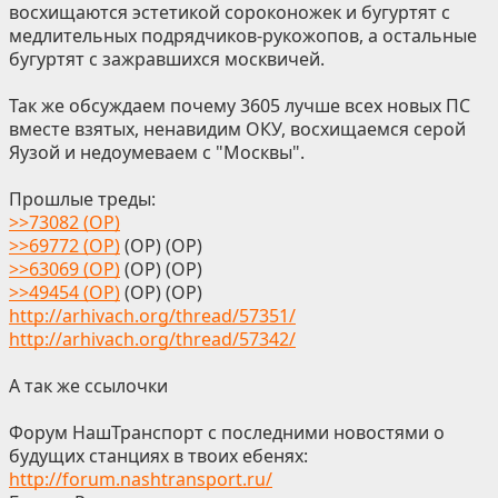
восхищаются эстетикой сороконожек и бугуртят с
медлительных подрядчиков-рукожопов, а остальные
бугуртят с зажравшихся москвичей.
Так же обсуждаем почему 3605 лучше всех новых ПС
вместе взятых, ненавидим ОКУ, восхищаемся серой
Яузой и недоумеваем с "Москвы".
Прошлые треды:
>>73082 (OP)
>>69772 (OP)
(OP) (OP)
>>63069 (OP)
(OP) (OP)
>>49454 (OP)
(OP) (OP)
http://arhivach.org/thread/57351/
http://arhivach.org/thread/57342/
А так же ссылочки
Форум НашТранспорт с последними новостями о
будущих станциях в твоих ебенях:
http://forum.nashtransport.ru/