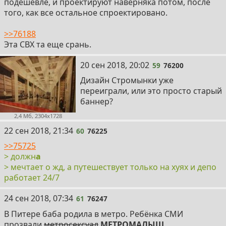
подешевле, и проектируют наверняка потом, после
того, как все остальное спроектировано.
>>76188
Эта СВХ та еще срань.
59
20 сен 2018, 20:02
59
76200
Дизайн Стромынки уже
переиграли, или это просто старый
баннер?
2,4 Мб, 2304x1728
60
22 сен 2018, 21:34
60
76225
>>75725
> должн
а
> мечтает о жд, а путешествует только на хуях и депо
работает 24/7
61
24 сен 2018, 07:34
61
76247
В Питере баба родила в метро. Ребёнка СМИ
прозвали
метросексуал
МЕТРОМАЛЫШ