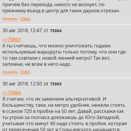
причём без перехода, никого не волнует, по
прежнему въезд в центр для таких даунов отрезан.
Ответы
75864
27
30 авг 2018, 12:47
27
75864
>>75863
А ты считаешь, что можно уничтожать годами
используемые маршруты только потому, что они где-
то там совпали с новой линией метро? Так вот,
запомни, не всем в него надо.
Ответы
75865
28
30 авг 2018, 12:50
28
75865
>>75864
Я считаю, что их заменили альтернативой. И
большинству, таки, на метро удобнее, нежели стоять
в ссаном 720 в пробке на 50 лет. Давай, расскажи как
ты утром за полчаса доезжаешь до Юго-Западной,
учитывая что минут 40 надо стоять в пробке, которая
от пересечения 50 лет и Солнцевского начинается.