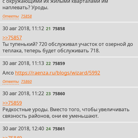
с окружающими их жилыми кварталами им
наплевать? Уроды.
Ответы
75858
21
30 авг 2018, 11:12
21
75858
>>75857
Ты тупенький? 720 обслуживал участок от озерной до
теплака, теперь будет обслуживать 718.
22
30 авг 2018, 11:13
22
75859
Алсо
https://raenza.ru/blogs/wizard/5992
Ответы
75860
23
30 авг 2018, 11:22
23
75860
>>75859
Редкостные уроды. Вместо того, чтобы увеличивать
связность районов, они ее уменьшают.
24
30 авг 2018, 12:40
24
75861
>>75849