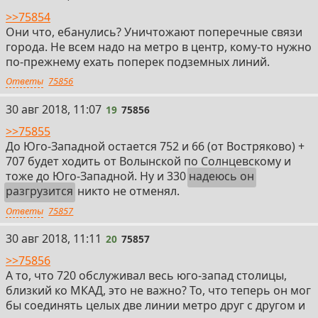
>>75854
Они что, ебанулись? Уничтожают поперечные связи
города. Не всем надо на метро в центр, кому-то нужно
по-прежнему ехать поперек подземных линий.
Ответы
75856
19
30 авг 2018, 11:07
19
75856
>>75855
До Юго-Западной остается 752 и 66 (от Востряково) +
707 будет ходить от Волынской по Солнцевскому и
тоже до Юго-Западной. Ну и 330
надеюсь он
разгрузится
никто не отменял.
Ответы
75857
20
30 авг 2018, 11:11
20
75857
>>75856
А то, что 720 обслуживал весь юго-запад столицы,
близкий ко МКАД, это не важно? То, что теперь он мог
бы соединять целых две линии метро друг с другом и