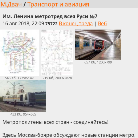
М.Двач
/
Транспорт и авиация
Им. Ленина метротред всея Руси №7
16 авг 2018, 22:09
В конец треда
|
Веб
75722
657 Кб, 1200x799
546 Кб, 1739x2048
219 Кб, 2000x2828
433 Кб, 954x665
Метрополитены всех стран - соединяйтесь!
Здесь Москва-бояре обсуждают новые станции метро,