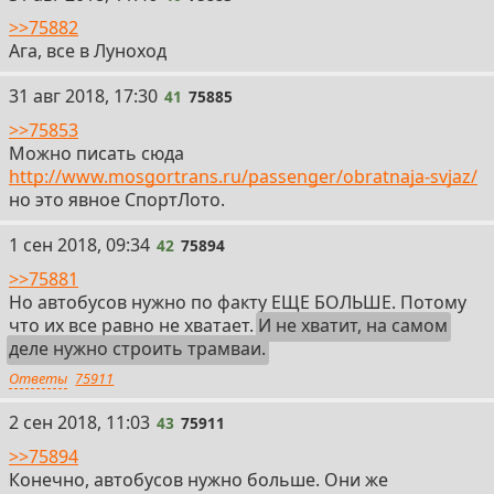
>>75882
Ага, все в Луноход
41
31 авг 2018, 17:30
41
75885
>>75853
Можно писать сюда
http://www.mosgortrans.ru/passenger/obratnaja-svjaz/
но это явное СпортЛото.
42
1 сен 2018, 09:34
42
75894
>>75881
Но автобусов нужно по факту ЕЩЕ БОЛЬШЕ. Потому
что их все равно не хватает.
И не хватит, на самом
деле нужно строить трамваи.
Ответы
75911
43
2 сен 2018, 11:03
43
75911
>>75894
Конечно, автобусов нужно больше. Они же