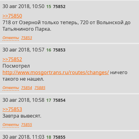
15
30 авг 2018, 10:50
15
75852
>>75850
718 от Озерной только теперь, 720 от Волынской до
Татьяниного Парка.
Ответы
75853
16
30 авг 2018, 10:57
16
75853
>>75852
Посмотрел
http://www.mosgortrans.ru/routes/changes/
ничего
такого не нашел.
Ответы
75854
75885
17
30 авг 2018, 10:58
17
75854
>>75853
Завтра вывесят.
Ответы
75855
18
30 авг 2018, 11:03
18
75855