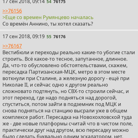
54
17 сен 2018, 09:14
54
76175
>>76156
>Еще со времен Румянцево началась
Со времён Аннино, ты хотел сказать?
55
17 сен 2018, 09:19
55
76176
>>76167
Вестибюли и переходы реально какие-то убогие стали
строить. Всё какое-то тесное, запутанное, длинное.
Да, что-то обусловлено обстоятельствами, скажем,
пересадка Партизанская-МЦК, метро в этом месте
воткнули при Сталине, а железную дорогу - ещё при
Николае II, и сейчас одно к другом реально
сложновато подтянуть, но СВХ-то строили сейчас, и
этот переход, где надо подняться над дорогой,
спуститься, потом зайти в подземник под МЦК и
снова подняться на станцию высрали уже в общем
комплексе работ. Пересадка на Новохохловской туда
же - две новые платформы считай что в чистом поле,
практически друг над другом, всю пересадку можно
было сделать буквально одним эскалатором, нет,