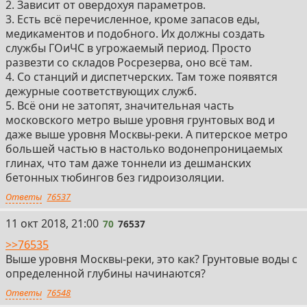
2. Зависит от овердохуя параметров.
3. Есть всё перечисленное, кроме запасов еды,
медикаментов и подобного. Их должны создать
службы ГОиЧС в угрожаемый период. Просто
развезти со складов Росрезерва, оно всё там.
4. Со станций и диспетчерских. Там тоже появятся
дежурные соответствующих служб.
5. Всё они не затопят, значительная часть
московского метро выше уровня грунтовых вод и
даже выше уровня Москвы-реки. А питерское метро
большей частью в настолько водонепроницаемых
глинах, что там даже тоннели из дешманских
бетонных тюбингов без гидроизоляции.
Ответы
76537
70
11 окт 2018, 21:00
70
76537
>>76535
Выше уровня Москвы-реки, это как? Грунтовые воды с
определенной глубины начинаются?
Ответы
76548