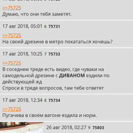
>>75725
Думаю, что они тебя заметят.
6
17 авг 2018, 05:01
6
75731
>>75725
На своей дрезине в метро покататься хочешь?
7
17 авг 2018, 10:25
7
75733
>>75725
В соседнем треде есть видео, где чуваки на
самодельной дрезине с
ДИВАНОМ
ездили по
действующей жд
Спроси в треде вопросов, там тебе ответят
8
17 авг 2018, 12:34
8
75734
>>75725
Пугачева в своём вагоне ездила и норм.
9
26 авг 2018, 02:27
9
75803