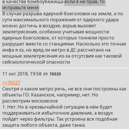
в качестве бомбоубежища
если я не прав, то
исправьте меня
В случае разрыва ядерной боеголовки на земле, а по
сути максимального поражения от ядерного удара
можно достичь в воздухе, взрыв вызовет
землетрясения, особенно учитывая мощности
ядерных боеголовок, от которых тоннели просто
разрушит вместе со станциями. Насколько это точная
инфа я хз, но вряд ли метро в ДС рассчитано на
мощные землетрясения из-за отсутсвия как таковой
сейсмологической опасности
69
11 окт 2018, 19:58
69
76535
>>76527
Смотря о каком метро речь, не все они построены как
объекты ГО. Казанское, например, нет. Но
рассмотрим московское
1. Нет. Но в чрезвычайной ситуации в нём будет
поддерживаться избыточное давление, а воздух
пойдёт через фильтры. Так устроена вся подобная
защита любого объекта, даже танка.