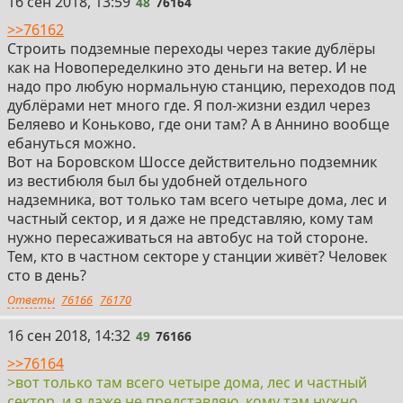
48
16 сен 2018, 13:59
48
76164
>>76162
Строить подземные переходы через такие дублёры
как на Новопеределкино это деньги на ветер. И не
надо про любую нормальную станцию, переходов под
дублёрами нет много где. Я пол-жизни ездил через
Беляево и Коньково, где они там? А в Аннино вообще
ебануться можно.
Вот на Боровском Шоссе действительно подземник
из вестибюля был бы удобней отдельного
надземника, вот только там всего четыре дома, лес и
частный сектор, и я даже не представляю, кому там
нужно пересаживаться на автобус на той стороне.
Тем, кто в частном секторе у станции живёт? Человек
сто в день?
Ответы
76166
76170
49
16 сен 2018, 14:32
49
76166
>>76164
>вот только там всего четыре дома, лес и частный
сектор, и я даже не представляю, кому там нужно