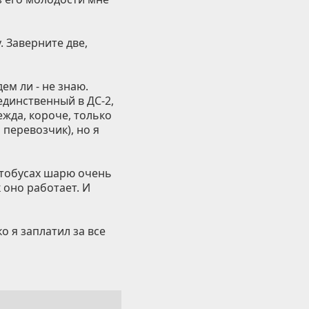
. Заверните две,
ем ли - не знаю.
единственный в ДС-2,
ежда, короче, только
 перевозчик), но я
автобусах шарю очень
к оно работает. И
о я заплатил за все