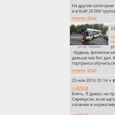
На другие категории
и в бой! 20 000 трупо
Ответы
87533
3
22
>>
>н
Уп
271 Кб, 1600x900
- будешь филипом ки
дальше как бог дал. А
гортранса обучиться
Ответы
87533
4
23 ноя 2019, 01:14
4
8
>>87518
Блять. Я думал, на п
Сириоусли, если идти
сложнее и норматив