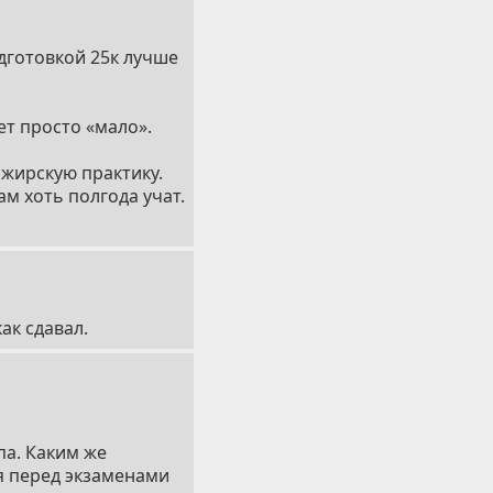
одготовкой 25к лучше
ет просто «мало».
сажирскую практику.
ам хоть полгода учат.
ак сдавал.
па. Каким же
ся перед экзаменами