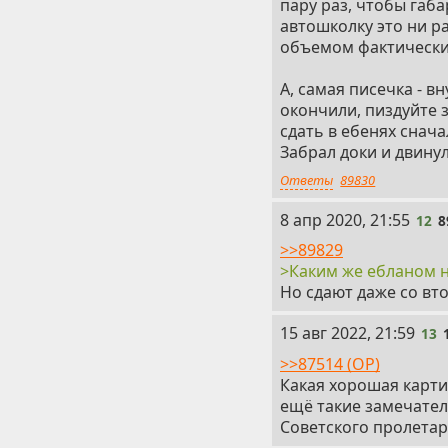
пару раз, чтобы габа
автошколку это ни р
объемом фактически
А, самая писечка - в
окончили, пиздуйте 
сдать в ебенях сначал
Забрал доки и двинул
Ответы
89830
12
8 апр 2020, 21:55
12
8
>>89829
>Каким же ебланом на
Но сдают даже со вто
13
15 авг 2022, 21:59
13
>>87514 (OP)
Какая хорошая картин
ещё такие замечате
Советского пролетар