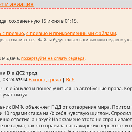
т и авиация
.
да, сохраненную 15 июня в 01:15.
о с превью
,
с превью и прикрепленными файлами
.
олго скачиваться. Файлы будут только в живых или недавно уто
в М.Двача,
пожертвуйте на оплату сервера
.
на D в ДС2 тред
, 03:24
В конец треда
|
Веб
87514
ч, я ебанулся и пошел учиться на автобусные права. Кор
е учат нихуя.
авник ВМФ, объясняет ПДД от сотворения мира. Притом 
ми 10 годами стажа на /b себя чувствую щиглом. Спросил
ично ответил: а нахуя? На экзамене этого не спрашивают
 не водил, так что правила пассажирских перевозок и пр
ринципе преподать не может. На охуительные истории и