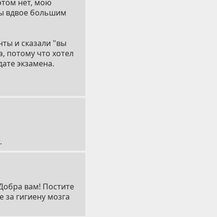
этом нет, мою
 бы вдвое большим
нты и сказали "вы
а, потому что хотел
дате экзамена.
.
 Добра вам! Постите
 за гигиену мозга