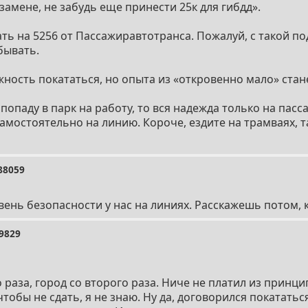
замене, не забудь еще принести 25к для гибдд».
ать на 5256 от Пассажиравтотранса. Пожалуй, с такой п
бывать.
жность покататься, но опыта из «откровенно мало» стан
 попаду в парк на работу, то вся надежда только на пас
амостоятельно на линию. Короче, ездите на трамваях, т
88059
вень безопасности у нас на линиях. Расскажешь потом, к
9829
раза, город со второго раза. Ниче не платил из принци
тобы не сдать, я не знаю. Ну да, договорился покатать