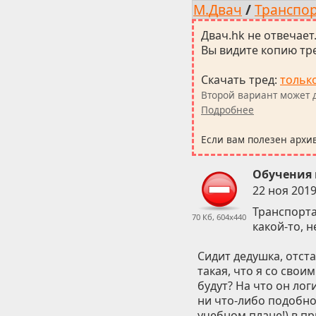
М.Двач
/
Транспор
Двач.hk не отвечает
Вы видите копию тре
Скачать тред
:
тольк
Второй вариант может д
Подробнее
Если вам полезен архи
Обучения 
22 ноя 2019
Транспорта
70 Кб, 604x440
какой-то, н
Сидит дедушка, отст
такая, что я со свои
будут? На что он лог
ни что-либо подобное
учебном плане!) в п