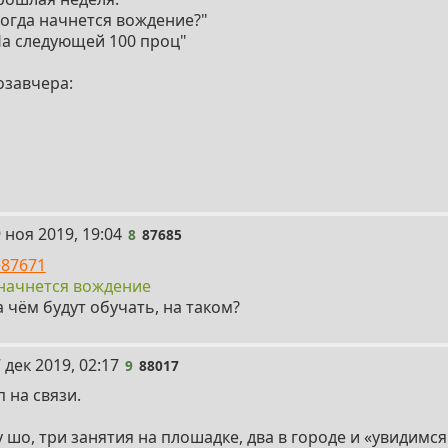
Когда начнется вождение?"
На следующей 100 проц"
озавчера:
 ноя 2019, 19:04
8
87685
>87671
 начнется вождение
 чём будут обучать, на таком?
 дек 2019, 02:17
9
88017
 на связи.
 шо, три занятия на плошадке, два в городе и «увидимс