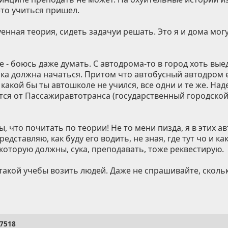
к-то учиться пришел.
уенная теория, сидеть задачуи решать. Это я и дома могу
е - боюсь даже думать. С автодрома-то в город хоть выед
ка должна начаться. Притом что автобусный автодром 
 какой бы ты автошколе не учился, все одни и те же. Над
атся от Пассажиравтотранса (государственный городской
ы, что почитать по теории! Не то мени пизда, я в этих 
едставляю, как буду его водить, не зная, где тут чо и ка
которую должны, сука, преподавать, тоже реквестирую.
такой учебы возить людей. Даже не спрашивайте, скольк
7518