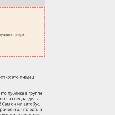
нувших тредах.
отко: это пиздец
что публика в группе
 его: а спецразделы
! Сам он ни автобус,
очее (то, что есть в
з его молодости мне