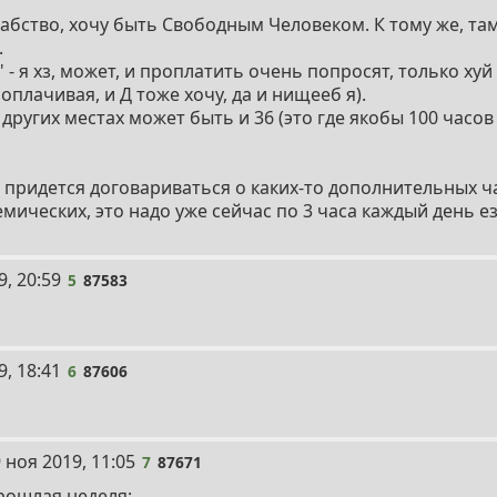
рабство, хочу быть Свободным Человеком. К тому же, та
.
- я хз, может, и проплатить очень попросят, только хуй 
роплачивая, и Д тоже хочу, да и нищееб я).
в других местах может быть и 36 (это где якобы 100 часов
, придется договариваться о каких-то дополнительных ча
емических, это надо уже сейчас по 3 часа каждый день е
9, 20:59
5
87583
9, 18:41
6
87606
 ноя 2019, 11:05
7
87671
рошлая неделя: