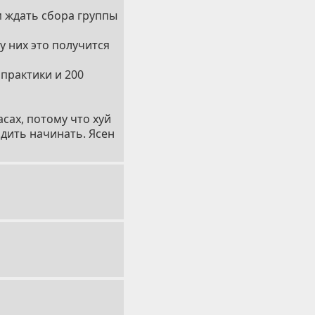
м ждать сбора группы
у них это получится
 практики и 200
сах, потому что хуй
здить начинать. Ясен