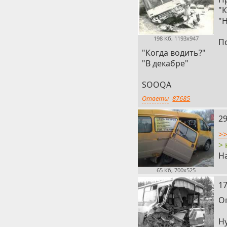
"
"
198 Кб, 1193x947
П
"Когда водить?"
"В декабре"
SOOQA
Ответы
87685
8
29
>
>
На
65 Кб, 700x525
9
17
Оп
Ну