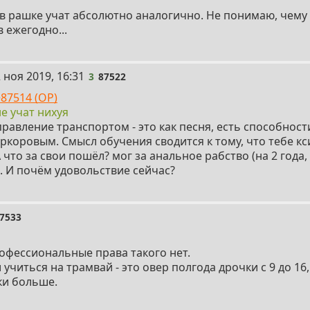
 в рашке учат абсолютно аналогично. Не понимаю, чему 
в ежегодно...
 ноя 2019, 16:31
3
87522
87514 (OP)
е учат нихуя
равление транспортом - это как песня, есть способности
ркоровым. Смысл обучения сводится к тому, что тебе кс
 что за свои пошёл? мог за анальное рабство (на 2 года, 
. И почём удовольствие сейчас?
7533
рофессиональные права такого нет.
 учиться на трамвай - это овер полгода дрочки с 9 до 16
ки больше.