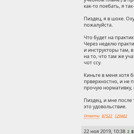
как-то поебать, я та
Пиздец, я в шоке. Ох
пожалуйста.
Что будет на практик
Через неделю практи
и инструкторы там, в
на то, что там же уч
чот ссу.
Киньте в меня хотя б
прверхностно, и не пр
прочую нормативку, 
Пиздец, и мне после 
это удовольствие.
Ответы
87522
129482
2
22 ноя 2019, 10:38
2
8