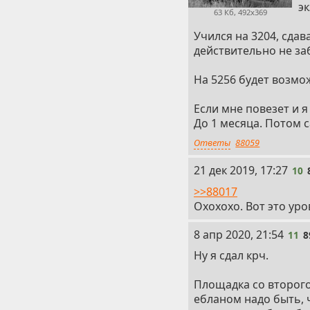
эк
63 Кб, 492x369
Учился на 3204, сдав
действительно не за
На 5256 будет возмо
Если мне повезет и я
До 1 месяца. Потом с
Ответы
88059
10
21 дек 2019, 17:27
10
>>88017
Охохохо. Вот это уро
11
8 апр 2020, 21:54
11
8
Ну я сдал крч.
Площадка со второго 
ебланом надо быть, ч