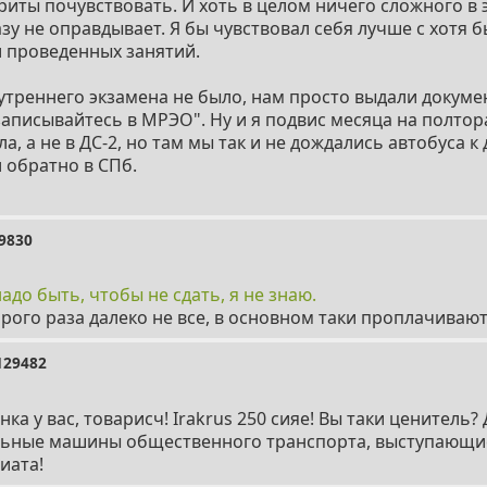
риты почувствовать. И хоть в целом ничего сложного в 
азу не оправдывает. Я бы чувствовал себя лучше с хотя
 проведенных занятий.
нутреннего экзамена не было, нам просто выдали докуме
записывайтесь в МРЭО". Ну и я подвис месяца на полтор
а, а не в ДС-2, но там мы так и не дождались автобуса к 
 обратно в СПб.
9830
до быть, чтобы не сдать, я не знаю.
рого раза далеко не все, в основном таки проплачивают
129482
ка у вас, товарисч! Irakrus 250 сияе! Вы таки ценитель?
льные машины общественного транспорта, выступающие
иата!