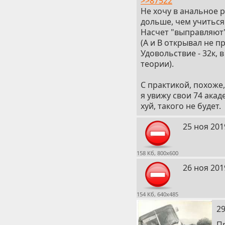
>>87522
Не хочу в анальное 
дольше, чем учиться
Насчет "выправляют" 
(А и В открывал не п
Удовольствие - 32к, 
теории).
С практикой, похоже
я увижу свои 74 акад
хуй, такого не будет.
5
25 ноя 201
158 Кб, 800x600
6
26 ноя 201
154 Кб, 640x485
7
29
П