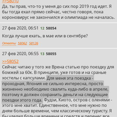
>>58010
Да, ты прав, что-то у меня до сих пор 2019 год идет. Я
бы тогда ехал прямо сейчас, честно говоря, пока
короновирус не закончился и олимпиада не началась.
12
27 фев 2020, 06:51
12
58054
Когда лучше ехать, в мае или в сентябре?
Ответы
58062
58126
13
27 фев 2020, 06:55
13
58055
>>58052
Сейчас читаю у того же Врена статью про поездку для
бомжей за 60к. В принципе, уже готов и на сраные
хостелы с капсулами.
Для меня эта поездка -
проходная, Япония не сильно интересна, просто
жизненно необходимо свалить куда-либо в апреле,
поэтому я должен сохранить деньги на следующие
поездки этого года.
Фудзи, Киото, остров с оленями -
этого мне хватит. Единственное, что мне нужно по
дням больше времени, чем классическому туристу. Я
бы уделил больше времени и средств и перенес все