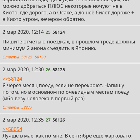
можно добраться ПЛЮС некоторые ночуют не в
Киото, где дорого, а в Осаке, а до неё билет дороже +
в Киото утром, вечером обратно.
25
2 мар 2020, 12:14
25
58124
Пишите отчеты о поездках, в прошлом треде должны
минимум 2 анона съездить в Японию.
Ответы
58125
58130
26
2 мар 2020, 12:30
26
58125
>>58124
Я через месяц поеду, если не перекроют. Напишу
потом, но в основном по очевидным местам поеду
(ибо везу человека в первый раз).
Ответы
58377
27
2 мар 2020, 12:35
27
58126
>>58054
Лучше в мае, как по мне. В сентябре ещё жарковато.