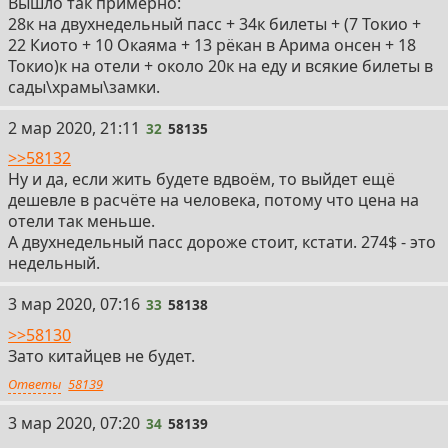
Вышло так примерно:
28к на двухнедельный пасс + 34к билеты + (7 Токио +
22 Киото + 10 Окаяма + 13 рёкан в Арима онсен + 18
Токио)к на отели + около 20к на еду и всякие билеты в
сады\храмы\замки.
32
2 мар 2020, 21:11
32
58135
>>58132
Ну и да, если жить будете вдвоём, то выйдет ещё
дешевле в расчёте на человека, потому что цена на
отели так меньше.
А двухнедельный пасс дороже стоит, кстати. 274$ - это
недельный.
33
3 мар 2020, 07:16
33
58138
>>58130
Зато китайцев не будет.
Ответы
58139
34
3 мар 2020, 07:20
34
58139