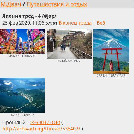
М.Двач
/
Путешествия и отдых
Япония тред - 4 /#jap/
25 фев 2020, 11:06
В конец треда
|
Веб
57981
454 Кб, 1300x731
70 Кб, 640x427
255 Кб, 1080x1348
67 Кб, 512x402
Прошлый –
>>50037 (OP)
(
http://arhivach.ng/thread/536402/
)