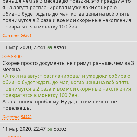
раньше чем за 3 месяца до поездки, это правда? А то
я на август распланировал и уже доки собираю,
обидно будет ждать до мая, когда цены на всё опять
поднимутся в 2 раза и все мои скормные накопления
превратятся в монетку 100 йен.
Ответы
58301
55
11 мар 2020, 22:41
55
58301
>>58300
Скорее просто документы не примут раньше, чем за 3
месяца.
>А то я на август распланировал и уже доки собираю,
обидно будет ждать до мая, когда цены на всё опять
поднимутся в 2 раза и все мои скормные накопления
превратятся в монетку 100 йен.
А, лол, понял проблему. Ну да, с этим ничего не
поделаешь.
Ответы
58302
56
11 мар 2020, 22:47
56
58302