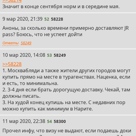
Значит в конце сентября норм и в середине мая.
52
9 мар 2020, 21:39
52
58228
Аноны, за сколько времени примерно доставляют JR
pass? Боюсь, что не успеет дойти
Ответы
58249
53
10 мар 2020, 14:08
53
58249
>>58228
1. Москвабляди а также жители других городов могут
купить прямо на месте в турагенствах. Наценка, если
и есть, то минимальна.
2. 3-4 дня если брать дорогущую доставку. Чекай, там
должны писать.
3. На худой конец купишь на месте. С недавних пор
можно купить как минимум в Нарите.
54
11 мар 2020, 22:38
54
58300
Прочел инфу, что визу не выдают, если подаешь доки