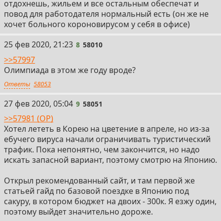
отдохнешь, жильем и все остальным обеспечат и
повод для работодателя нормальный есть (он же не
хочет больного короновирусом у себя в офисе)
8
25 фев 2020, 21:23
8
58010
>>57997
Олимпиада в этом же году вроде?
Ответы
58053
9
27 фев 2020, 05:04
9
58051
>>57981 (OP)
Хотел лететь в Корею на цветение в апреле, но из-за
ебучего вируса начали ограничивать туристический
трафик. Пока непонятно, чем закончится, но надо
искать запасной вариант, поэтому смотрю на Японию.
Открыл рекомендованный сайт, и там первой же
статьей гайд по базовой поездке в Японию под
сакуру, в котором бюджет на двоих - 300к. Я езжу один,
поэтому выйдет значительно дороже.