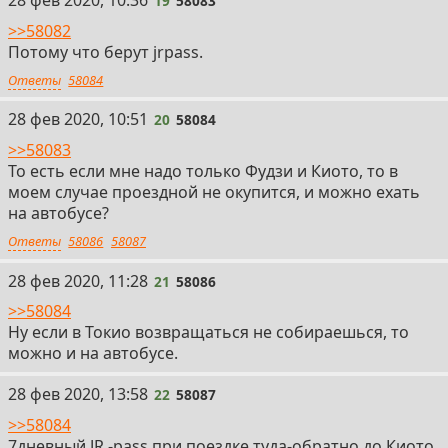
28 фев 2020, 10:36
19
58083
>>58082
Потому что берут jrpass.
Ответы
58084
20
28 фев 2020, 10:51
20
58084
>>58083
То есть если мне надо только Фудзи и Киото, то в
моем случае проездной не окупится, и можно ехать
на автобусе?
Ответы
58086
58087
21
28 фев 2020, 11:28
21
58086
>>58084
Ну если в Токио возвращаться не собираешься, то
можно и на автобусе.
22
28 фев 2020, 13:58
22
58087
>>58084
7дневный JR -pass при поездке туда-обратно до Киото