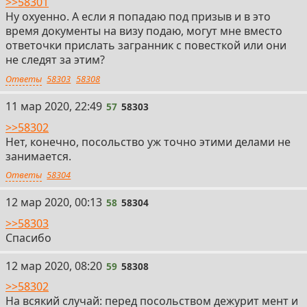
>>58301
Ну охуенно. А если я попадаю под призыв и в это
время документы на визу подаю, могут мне вместо
ответочки прислать загранник с повесткой или они
не следят за этим?
Ответы
58303
58308
57
11 мар 2020, 22:49
57
58303
>>58302
Нет, конечно, посольство уж точно этими делами не
занимается.
Ответы
58304
58
12 мар 2020, 00:13
58
58304
>>58303
Спасибо
59
12 мар 2020, 08:20
59
58308
>>58302
На всякий случай: перед посольством дежурит мент и