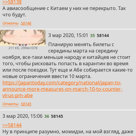
>>58138
А авиасообщение с Китаем у них не перекрыто. Так
что будут.
Ответы
58146
35
3 мар 2020, 15:01
35
58144
Планирую менять билеты с
211 Кб, 2994x1078
середины марта на середину
ноября, все-таки меньше народу и китайцев не стоит
того, чтобы рисковать попасть в карантин во время
или после поездки. Тут еще и Абе собирается какие-то
новые ограничения ввести 10 марта.
https://japantoday.com/category/national/japan-to-
announce-more-measures-on-march-10-to-counter-
virus-pm-abe
Ответы
58145
36
3 мар 2020, 15:06
36
58145
>>58144
Ну в принципе разумно, момидзи, на мой взгляд, даже