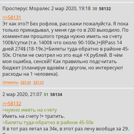
30
Просперус Моралес
2 мар 2020, 19:18
30
58132
>>58131
Эт как это?! Без рофлов, расскажи пожалуйста. Я пока
только прикидывал, у меня где-то в 200 выходило. По
комментам прошлого треда нужно иметь на счету
100$/сутки (т.е. 1400$ что около 90-100к.)+JRPass 14
дней 274$ (18-19к.)+Билеты туда-обратно в районе 45-
50к. Отели не смотрел но это ещё +X рублей. В чём
моя ошибка, сенсей? Как правильно подсчитать
бюджет (планируе вдовём с другом, но интересуют
расходы на 1 человека).
Ответы
58134
58135
31
2 мар 2020, 21:07
31
58134
>>58132
>нужно иметь на счету
Иметь на счету != тратить.
>Билеты туда-обратно в районе 45-50к
Я в тот раз летал за 34к, в этот раз лечу вообще за 29.