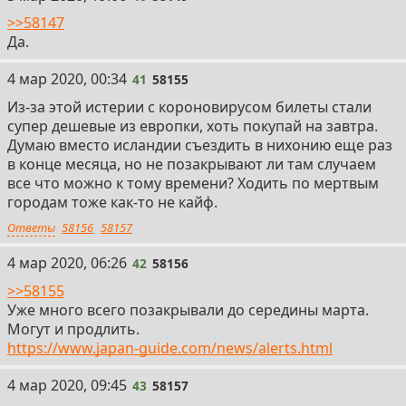
>>58147
Да.
41
4 мар 2020, 00:34
41
58155
Из-за этой истерии с короновирусом билеты стали
супер дешевые из европки, хоть покупай на завтра.
Думаю вместо исландии съездить в нихонию еще раз
в конце месяца, но не позакрывают ли там случаем
все что можно к тому времени? Ходить по мертвым
городам тоже как-то не кайф.
Ответы
58156
58157
42
4 мар 2020, 06:26
42
58156
>>58155
Уже много всего позакрывали до середины марта.
Могут и продлить.
https://www.japan-guide.com/news/alerts.html
43
4 мар 2020, 09:45
43
58157