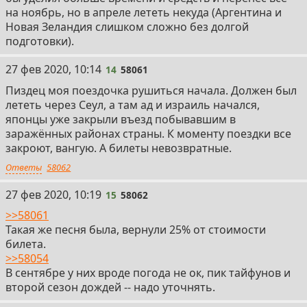
на ноябрь, но в апреле лететь некуда (Аргентина и
Новая Зеландия слишком сложно без долгой
подготовки).
14
27 фев 2020, 10:14
14
58061
Пиздец моя поездочка рушиться начала. Должен был
лететь через Сеул, а там ад и израиль начался,
японцы уже закрыли въезд побывавшим в
заражённых районах страны. К моменту поездки все
закроют, вангую. А билеты невозвратные.
Ответы
58062
15
27 фев 2020, 10:19
15
58062
>>58061
Такая же песня была, вернули 25% от стоимости
билета.
>>58054
В сентябре у них вроде погода не ок, пик тайфунов и
второй сезон дождей -- надо уточнять.