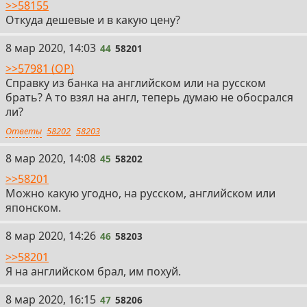
>>58155
Откуда дешевые и в какую цену?
44
8 мар 2020, 14:03
44
58201
>>57981 (OP)
Справку из банка на английском или на русском
брать? А то взял на англ, теперь думаю не обосрался
ли?
Ответы
58202
58203
45
8 мар 2020, 14:08
45
58202
>>58201
Можно какую угодно, на русском, английском или
японском.
46
8 мар 2020, 14:26
46
58203
>>58201
Я на английском брал, им похуй.
47
8 мар 2020, 16:15
47
58206