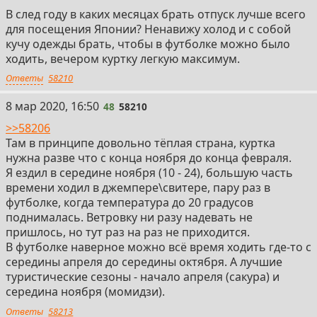
В след году в каких месяцах брать отпуск лучше всего
для посещения Японии? Ненавижу холод и с собой
кучу одежды брать, чтобы в футболке можно было
ходить, вечером куртку легкую максимум.
Ответы
58210
48
8 мар 2020, 16:50
48
58210
>>58206
Там в принципе довольно тёплая страна, куртка
нужна разве что с конца ноября до конца февраля.
Я ездил в середине ноября (10 - 24), большую часть
времени ходил в джемпере\свитере, пару раз в
футболке, когда температура до 20 градусов
поднималась. Ветровку ни разу надевать не
пришлось, но тут раз на раз не приходится.
В футболке наверное можно всё время ходить где-то с
середины апреля до середины октября. А лучшие
туристические сезоны - начало апреля (сакура) и
середина ноября (момидзи).
Ответы
58213