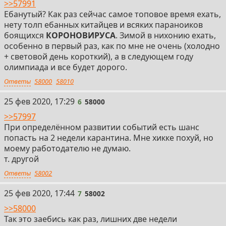
>>57991
Ебанутый? Как раз сейчас самое топовое время ехать,
нету толп ебанных китайцев и всяких параноиков
боящихся
КОРОНОВИРУСА
. Зимой в нихонию ехать,
особенно в первый раз, как по мне не очень (холодно
+ световой день короткий), а в следующем году
олимпиада и все будет дорого.
Ответы
58000
58010
6
25 фев 2020, 17:29
6
58000
>>57997
При определённом развитии событий есть шанс
попасть на 2 недели карантина. Мне хикке похуй, но
моему работодателю не думаю.
т. другой
Ответы
58002
7
25 фев 2020, 17:44
7
58002
>>58000
Так это заебись как раз, лишних две недели