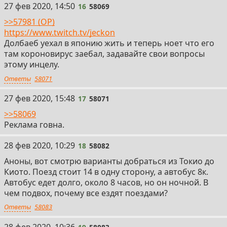
16
27 фев 2020, 14:50
16
58069
>>57981 (OP)
https://www.twitch.tv/jeckon
Долбаеб уехал в японию жить и теперь ноет что его
там короновирус заебал, задавайте свои вопросы
этому инцелу.
Ответы
58071
17
27 фев 2020, 15:48
17
58071
>>58069
Реклама говна.
18
28 фев 2020, 10:29
18
58082
Аноны, вот смотрю варианты добраться из Токио до
Киото. Поезд стоит 14 в одну сторону, а автобус 8к.
Автобус едет долго, около 8 часов, но он ночной. В
чем подвох, почему все ездят поездами?
Ответы
58083
19