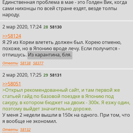
Единственная проблема в мае - это Голден Вик, когда
сами нихонцы по всей стране ездят, везде толпы
народу.
28
2 мар 2020, 17:24
28
58130
>>58124
Я 29 из Кореи влететь должен был. Корею отменю,
похоже, но в Японию вроде лечу. Если получится -
отпишусь.
Из карантина, бля.
Ответы
58138
58377
29
2 мар 2020, 17:25
29
58131
>>58051
>Открыл рекомендованный сайт, и там первой же
статьей гайд по базовой поездке в Японию под
сакуру, в котором бюджет на двоих - 300к. Я езжу один,
поэтому выйдет значительно дороже.
У меня 2 недели вышли в 150к на одного. При том, что
я вообще не экономил.
Ответы
58132