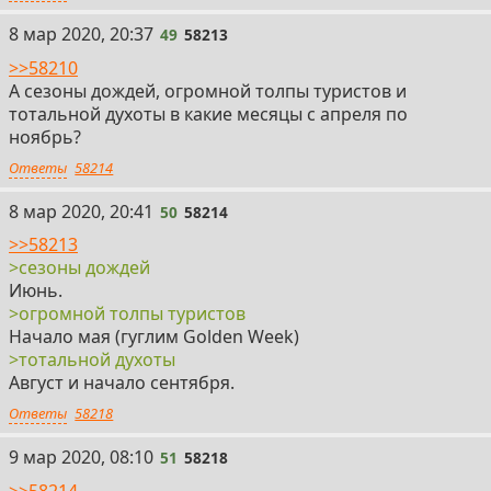
49
8 мар 2020, 20:37
49
58213
>>58210
А сезоны дождей, огромной толпы туристов и
тотальной духоты в какие месяцы с апреля по
ноябрь?
Ответы
58214
50
8 мар 2020, 20:41
50
58214
>>58213
>сезоны дождей
Июнь.
>огромной толпы туристов
Начало мая (гуглим Golden Week)
>тотальной духоты
Август и начало сентября.
Ответы
58218
51
9 мар 2020, 08:10
51
58218
>>58214