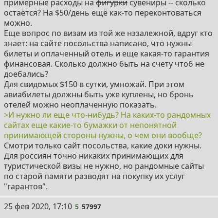
примерные расходы на
фигурки
сувениры -- сколько
остаётся? На $50/день ещё как-то переконтоваться
можно.
Еще вопрос по визам из той же нэзалежной, вдруг кто
знает: на сайте посольства написано, что нужны
билеты и оплаченный отель и еще какая-то гарантия
финансовая. Сколько должно быть на счету чтоб не
доебались?
Для свидомых $150 в сутки, умножай. При этом
авиабилеты должны быть уже куплены, но бронь
отелей можно неоплаченную показать.
>И нужно ли еще что-нибудь? На каких-то рандомных
сайтах еще какие-то бумажки от непонятной
принимающей стороны нужны, о чем они вообще?
Смотри только сайт посольства, какие доки нужны.
Для россиян точно никаких принимающих для
туристической визы не нужно, но рандомные сайты
по старой памяти разводят на покупку их услуг
"гарантов".
5
25 фев 2020, 17:10
5
57997