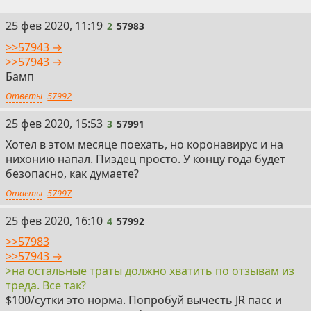
2
25 фев 2020, 11:19
2
57983
>>57943 →
>>57943 →
Бамп
Ответы
57992
3
25 фев 2020, 15:53
3
57991
Хотел в этом месяце поехать, но коронавирус и на
нихонию напал. Пиздец просто. У концу года будет
безопасно, как думаете?
Ответы
57997
4
25 фев 2020, 16:10
4
57992
>>57983
>>57943 →
>на остальные траты должно хватить по отзывам из
треда. Все так?
$100/сутки это норма. Попробуй вычесть JR пасс и