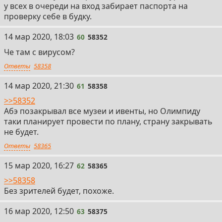
у всех в очереди на вход забирает паспорта на
проверку себе в будку.
60
14 мар 2020, 18:03
60
58352
Че там с вирусом?
Ответы
58358
61
14 мар 2020, 21:30
61
58358
>>58352
Абэ позакрывал все музеи и ивенты, но Олимпиду
таки планирует провести по плану, страну закрывать
не будет.
Ответы
58365
62
15 мар 2020, 16:27
62
58365
>>58358
Без зрителей будет, похоже.
63
16 мар 2020, 12:50
63
58375