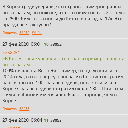
В Корея-треде уверяли, что страны примерно равны
по затратам, но похоже, что это нихуя не так. Хостелы
за 2500, билеты на поезд до Киото и назад за 17к. Это
правда все так хуево?
Ответы
58052
58131
10
27 фев 2020, 06:01
10
58052
>>58051
>В Корея-треде уверяли, что страны примерно равны
по затратам
100% не равны. Вот тебе пример, я еще до кризиса
2014 года, в свою первую поездку в Японию потратил
на все про все 100к за две недели, после кризиса в
Корее я за две недели потратил около 130к. При этом
жилье в Японии у меня явно было попроще, чем в
Корее.
Ответы
58055
11
27 фев 2020, 06:04
11
58053