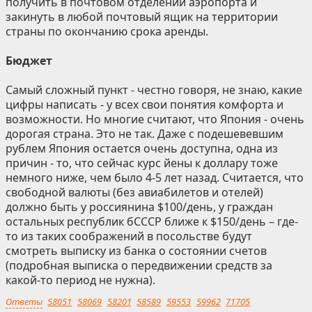
получить в почтовом отделении аэропорта и
закинуть в любой почтовый ящик на территории
страны по окончанию срока аренды.
Бюджет
Самый сложный пункт - честно говоря, не знаю, какие
цифры написать - у всех свои понятия комфорта и
возможности. Но многие считают, что Япония - очень
дорогая страна. Это не так. Даже с подешевевшим
рублем Япония остается очень доступна, одна из
причин - то, что сейчас курс йены к доллару тоже
немного ниже, чем было 4-5 лет назад. Считается, что
свободной валюты (без авиабилетов и отелей)
должно быть у россиянина $100/день, у граждан
остальных республик бСССР ближе к $150/день – где-
то из таких соображений в посольстве будут
смотреть выписку из банка о состоянии счетов
(подробная выписка о передвижении средств за
какой-то период не нужна).
Ответы
58051
58069
58201
58589
59553
59962
71705