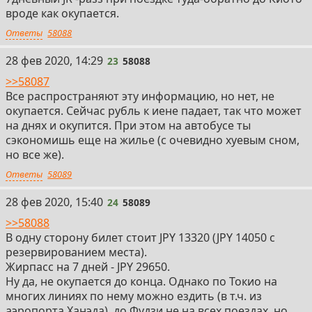
вроде как окупается.
Ответы
58088
23
28 фев 2020, 14:29
23
58088
>>58087
Все распространяют эту информацию, но нет, не
окупается. Сейчас рубль к иене падает, так что может
на днях и окупится. При этом на автобусе ты
сэкономишь еще на жилье (с очевидно хуевым сном,
но все же).
Ответы
58089
24
28 фев 2020, 15:40
24
58089
>>58088
В одну сторону билет стоит JPY 13320 (JPY 14050 с
резервированием места).
Жирпасс на 7 дней - JPY 29650.
Ну да, не окупается до конца. Однако по Токио на
многих линиях по нему можно ездить (в т.ч. из
аэропорта Ханэда), до Фудзи не на всех поездах, но