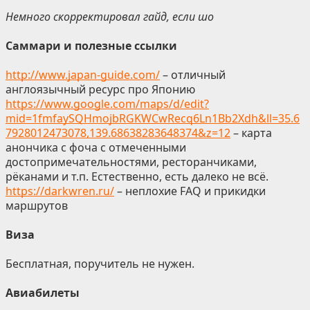
Немного скорректировал гайд, если шо
Саммари и полезные ссылки
http://www.japan-guide.com/
– отличный
англоязычный ресурс про Японию
https://www.google.com/maps/d/edit?
mid=1fmfaySQHmojbRGKWCwRecq6Ln1Bb2Xdh&ll=35.6
7928012473078,139.68638283648374&z=12
– карта
анончика с фоча с отмеченными
достопримечательностями, ресторанчиками,
рёканами и т.п. Естественно, есть далеко не всё.
https://darkwren.ru/
– неплохие FAQ и прикидки
маршрутов
Виза
Бесплатная, поручитель не нужен.
Авиабилеты