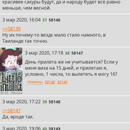
красивее сакуры будут, да и народу будет всё равно
меньше, чем весной.
37
3 мар 2020, 16:04
37
58146
>>58139
Ну их почему-то вездк мало стало намного, в
Таиланде так точно.
38
3 мар 2020, 17:18
38
58147
День прилета же не учитывается? Если у
меня виза на 15 дней, и прилетаю я,
условно, 1 числа, то вылететь я могу 16?
Ответы
58148
58149
38 Кб, 338x654
39
3 мар 2020, 17:22
39
58148
>>58147
Да, вроде так.
40
3 мар 2020, 19:06
40
58149