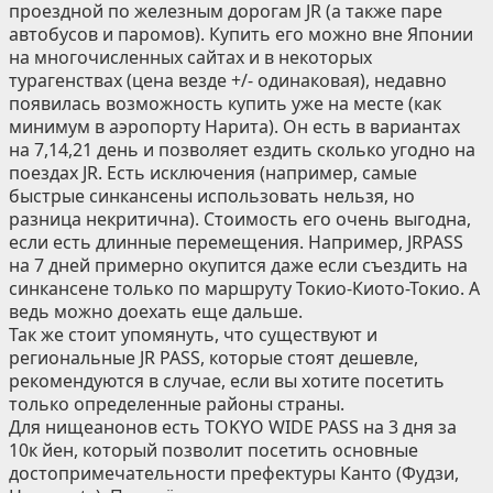
проездной по железным дорогам JR (а также паре
автобусов и паромов). Купить его можно вне Японии
на многочисленных сайтах и в некоторых
турагенствах (цена везде +/- одинаковая), недавно
появилась возможность купить уже на месте (как
минимум в аэропорту Нарита). Он есть в вариантах
на 7,14,21 день и позволяет ездить сколько угодно на
поездах JR. Есть исключения (например, самые
быстрые синкансены использовать нельзя, но
разница некритична). Стоимость его очень выгодна,
если есть длинные перемещения. Например, JRPASS
на 7 дней примерно окупится даже если съездить на
синкансене только по маршруту Токио-Киото-Токио. А
ведь можно доехать еще дальше.
Так же стоит упомянуть, что существуют и
региональные JR PASS, которые стоят дешевле,
рекомендуются в случае, если вы хотите посетить
только определенные районы страны.
Для нищеанонов есть TOKYO WIDE PASS на 3 дня за
10к йен, который позволит посетить основные
достопримечательности префектуры Канто (Фудзи,