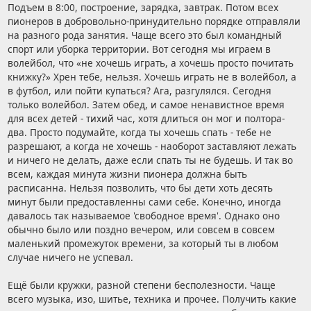
Подъем в 8:00, построение, зарядка, завтрак. Потом всех
пионеров в добровольно-принудительно порядке отправляли
на разного рода занятия. Чаще всего это был командный
спорт или уборка территории. Вот сегодня мы играем в
волейбол, что «не хочешь играть, а хочешь просто почитать
книжку?» Хрен тебе, нельзя. Хочешь играть не в волейбол, а
в футбол, или пойти купаться? Ага, разгулялся. Сегодня
только волейбол. Затем обед, и самое ненавистное время
для всех детей - тихий час, хотя длиться он мог и полтора-
два. Просто подумайте, когда ты хочешь спать - тебе не
разрешают, а когда не хочешь - наоборот заставляют лежать
и ничего не делать, даже если спать ты не будешь. И так во
всем, каждая минута жизни пионера должна быть
расписанна. Нельзя позволить, что бы дети хоть десять
минут были предоставленны сами себе. Конечно, иногда
давалось так называемое 'свободное время'. Однако оно
обычно было или поздно вечером, или совсем в совсем
маленький промежуток времени, за который ты в любом
случае ничего не успевал.
Ещё были кружки, разной степени бесполезности. Чаще
всего музыка, изо, шитье, техника и прочее. Получить какие