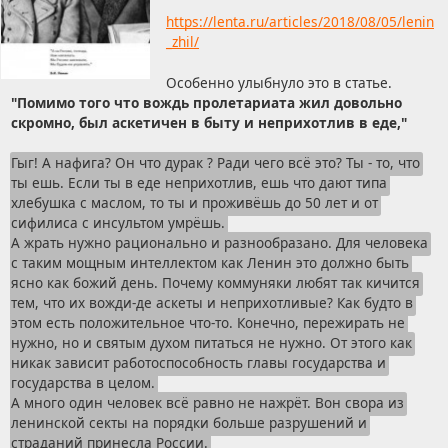
https://lenta.ru/articles/2018/08/05/lenin
_zhil/
Особенно улыбнуло это в статье.
"Помимо того что вождь пролетариата жил довольно
скромно, был аскетичен в быту и неприхотлив в еде,"
Гыг! А нафига? Он что дурак ? Ради чего всё это? Ты - то, что
ты ешь. Если ты в еде неприхотлив, ешь что дают типа
хлебушка с маслом, то ты и проживёшь до 50 лет и от
сифилиса с инсультом умрёшь.
А жрать нужно рационально и разнообразано. Для человека
с таким мощным интеллектом как Ленин это должно быть
ясно как божий день. Почему коммуняки любят так кичится
тем, что их вожди-де аскеты и неприхотливые? Как будто в
этом есть положительное что-то. Конечно, пережирать не
нужно, но и святым духом питаться не нужно. От этого как
никак зависит работоспособность главы государства и
государства в целом.
А много один человек всё равно не нажрёт. Вон свора из
ленинской секты на порядки больше разрушений и
страданий принесла России.