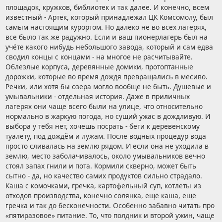
площадок, кружков, библиотек и так далее. И конечно, всем
известный - Артек, который принадлежал ЦК Комсомолу, был
самым настоящим курортом. Но далеко не во всех лагерях,
все было так же радужно. Если и ваш пионерлагерь был на
учёте какого нибудь небольшого завода, который и сам едва
сводил концы с концами - на многое не расчитывайте.
Облезлые корпуса, деревянные домики, протоптанные
дорожки, которые во время дождя превращались в месиво.
Речки, или хотя бы озера могло вообще не быть. Душевые и
умывальники - отдельная история. Даже в приличных
лагерях они чаще всего были на улице, что относительно
нормально в жаркую погода, но сущий ужас в дождливую. И
выбора у тебя нет, хочешь посрать - беги к деревенскому
туалету, под дождём и лужам. После водных процедур вода
просто сливалась на землю рядом. И если она не уходила в
землю, место заболачивалось, около умывальников вечно
стоял запах гнили и пота. Кормили скверно, может быть
сытно - да, но качество самих продуктов сильно страдало.
Каша с комочками, гречка, картофельный суп, котлеты из
отходов производства, конечно солянка, ещё каша, ещё
гречка и так до бесконечности. Особенно забавно читать про
«пятиразовое» питание. То, что полдник и второй ужин, чаще