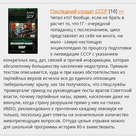
Последний солдат СССР
[16]
>>
Читал кто? Вообще, если не брать в
расчет то, что ГГ - очередной
попаданец с послезнанием, цикл
представляет из себя ни много, ни
мало - самую настоящую
энциклопедию по процессу подготовки
к ликвидации СССР с указанием
конкретных лиц, дат, связей и прочей информации, которая
абсолютному большинству населения недоступна. Прямым
текстом описывается, куда и при каких обстоятельствах из
партийных верхов исчезла вся до единого оппозиция
'либеральному' крылу, как так получилось, что спецслужбы
'проморгали' приход на руководящие посты врагов Советской
власти, почему партийные низы, армия, население даже не
вякнули, когда страну разрушали прямо у них на глазах.
ИМХО, рекомендовано к прочтению каждому левому(и не
только), поскольку дает ответы на значительное количество
животрепещущих вопросов. Оттуда целые отрывки можно
для школьной программы истории 80-х заимствовать.