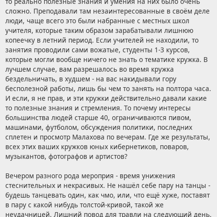
то реально полезные знания и умения на них было очень
сложно. Преподавали там незаинтересованные в своём деле
люди, чаще всего это были набранные с местных школ
учителя, которые таким образом зарабатывали лишнюю
копеечку в летний период. Если учителей не находили, то
занятия проводили сами вожатые, студенты 1-3 курсов,
которые могли вообще ничего не знать о тематике кружка. В
лучшем случае, вам разрешалось во время кружка
бездельничать, в худшем - на вас накидывали гору
бесполезной работы, лишь бы чем то занять на полтора часа.
И если, я не прав, и эти кружки действительно давали какие
то полезные знания и стремления. То почему интересы
большинства людей старше 40, ограничиваются пивом,
машинами, футболом, обсуждения политики, последних
сплетен и просмотр Малахова по вечерам. Где же результаты,
всех этих ваших кружков юных кибернетиков, поваров,
музыкантов, фотографов и артистов?
Вечером разного рода мероприя - время унижения
стеснительных и некрасивых. Не нашёл себе пару на танцы -
будешь танцевать один, как чмо, или, что ещё хуже, поставят
в пару с какой нибудь толстой-кривой, такой же
неудачницей. Лишний повод для травли на следующий день.