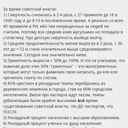
За время советской власти:
1) Смертность снизилась в 2-4 раза, с 27 промилле до 16 в
1940 году и до 8-10 в послевоенное время. А реально со всех
40 промилле в РИ, ибо там некрещенных за людей не
считали, поэтому вся средняя азия мусульман не попадала в
статистику. Про детскую смертность вообще молчу.
2) Средняя продолжительность жизни выросла в 2 раза, с 30
лет до +-72 и стала значительно выше среднемирового
значения. Сегодня она значительно ниже.
3) Грамотность выросла с 30% до 100%. И это не учитывая, что
львиная доля этих 30% "грамотных" -- это малограмотные,
которые могут только фамилию свою написать, да еле-еле
прочитать газету по слогам.
4) 85% крестьян в рекордные темпы перебрались из
деревенских землянок в города, став на 80% городским
населением. Визги про паспорта идут лесом, темпы
урбанизации были крайне высокими
всё
время
существования советской власти, что ДО паспортов, что
ПОСЛЕ.
5) Рекордный процент населения с высшим образованием.
6) Рекордный процент ученых на душу населения.