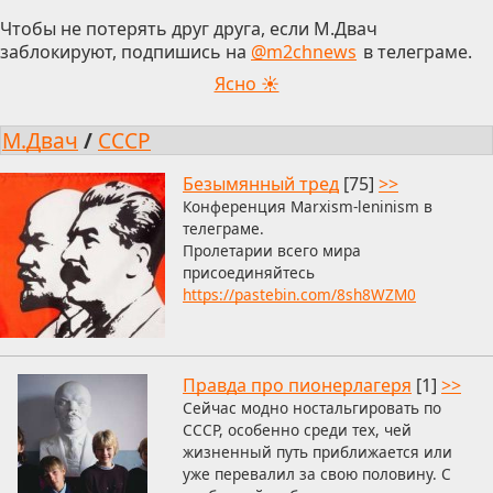
Чтобы не потерять друг друга, если М.Двач
заблокируют, подпишись на
@m2chnews
в телеграме.
Ясно ☀
М.Двач
/
СССР
Безымянный тред
[75]
>>
Конференция Marxism-leninism в
телеграме.
Пролетарии всего мира
присоединяйтесь
https://pastebin.com/8sh8WZM0
Правда про пионерлагеря
[1]
>>
Сейчас модно ностальгировать по
СССР, особенно среди тех, чей
жизненный путь приближается или
уже перевалил за свою половину. С