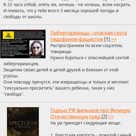
В 22 часа отбой, опять же, хочешь - не хочешь, всем насрать.
И плевать, что у тебя всего 3 месяца хорошей погоды и
свободы от школы.
Либертарианцы - опасная секта
педофилов-фашистов
[1]
>>
Распространяем по всем соцсетям,
товарищи.
Нужно бороться с опаснейшей сектой
либертарианцев.
Защитим своих детей и детей друзей и близких от этой
угрозы.
Они повсюду прячутся, эти извращенцы и только и мечтают
"сексуально просветить" вашего ребенка, такая у них
"свобода".
Годных РФ фильмов про Великую
Отечественную тред
[2]
>>
На ум приходят следующие вещи:
1. Брестская крепость - пожалуй самый