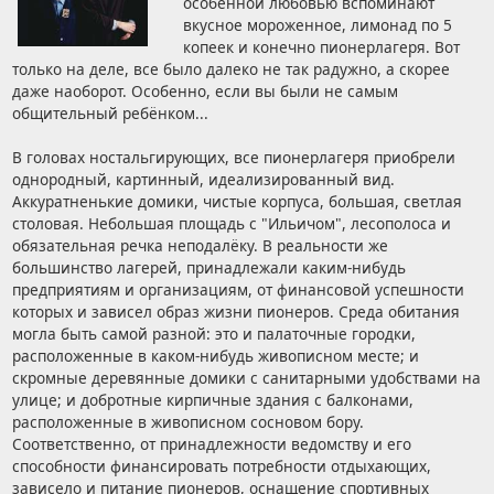
особенной любовью вспоминают
вкусное мороженное, лимонад по 5
копеек и конечно пионерлагеря. Вот
только на деле, все было далеко не так радужно, а скорее
даже наоборот. Особенно, если вы были не самым
общительный ребёнком...
В головах ностальгирующих, все пионерлагеря приобрели
однородный, картинный, идеализированный вид.
Аккуратненькие домики, чистые корпуса, большая, светлая
столовая. Небольшая площадь с "Ильичом", лесополоса и
обязательная речка неподалёку. В реальности же
большинство лагерей, принадлежали каким-нибудь
предприятиям и организациям, от финансовой успешности
которых и зависел образ жизни пионеров. Среда обитания
могла быть самой разной: это и палаточные городки,
расположенные в каком-нибудь живописном месте; и
скромные деревянные домики с санитарными удобствами на
улице; и добротные кирпичные здания с балконами,
расположенные в живописном сосновом бору.
Соответственно, от принадлежности ведомству и его
способности финансировать потребности отдыхающих,
зависело и питание пионеров, оснащение спортивных