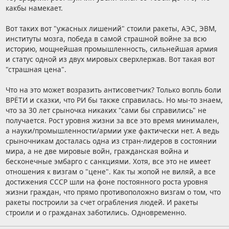
какбы намекает.
Вот таких вот "ужасных лишений" стоили ракеты, АЭС, ЭВМ,
институты мозга, победа в самой страшной войне за всю
историю, мощнейшая промышленность, сильнейшая армия
и статус одной из двух мировых сверхлержав. Вот такая вот
"страшная цена".
Что на это может возразить антисоветчик? Только вопль боли
ВРЁТИ и сказки, что РИ бы также справилась. Но мы-то знаем,
что за 30 лет срыночка никаких "сами бы справились" не
получается. Рост уровня жизни за все это время минимален,
а науки/промышленности/армии уже фактически нет. А ведь
срыночникам досталась одна из стран-лидеров в состоянии
мира, а не две мировые войн, гражданская война и
бесконечные эмбарго с санкциями. Хотя, все это не имеет
отношения к визгам о "цене". Как ты жопой не виляй, а все
достижения СССР шли на фоне постоянного роста уровня
жизни граждан, что прямо противоположно визгам о том, что
ракеты построили за счет ограбления людей. И ракеты
строили и о гражданах заботились. Одновременно.