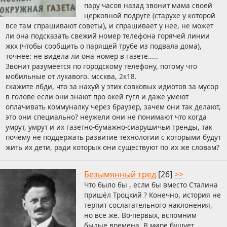
пару часов назад звонит мама своей
церковной подруге (старухе у которой
все там спрашивают советы), и спрашивает у нее, не может
ли она подсказать свежий номер телефона горячей линии
жкх (чтобы сообщить о парящей трубе из подвала дома),
точнее: не видела ли она номер в газете.....
Звонит разумеется по городскому телефону, потому что
мобильные от лукавого. мссква, 2к18.
скажите лбди, что за нахуй у этих совковых идиотов за мусор
в голове если они знают про окей гугл и даже умеют
оплачивать коммуналку через браузер, зачем они так делают,
это они специально? неужели они не понимают что когда
умрут, умрут и их газетно-бумажно-сиарушичьи тренды, так
почему не поддержать развитие технологии с которыми будут
жить их дети, ради которых они существуют по их же словам?
Безымянный тред
[26]
>>
Что было бы , если бы вместо Сталина
пришёл Троцкий ? Конечно, история не
терпит сослагательного наклонения,
но все же. Во-первых, вспомним
былые времена. В мире бушует