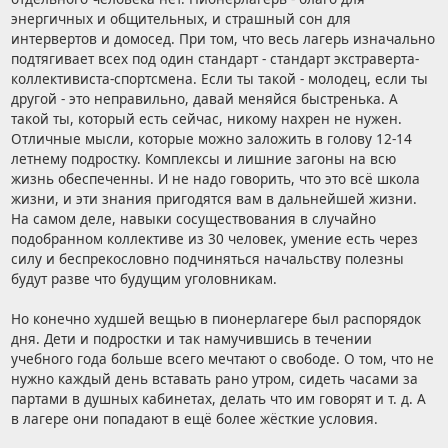
энергичных и общительных, и страшный сон для
интервертов и домосед. При том, что весь лагерь изначально
подтягивает всех под один стандарт - стандарт экстраверта-
коллективиста-спортсмена. Если ты такой - молодец, если ты
другой - это неправильно, давай меняйся быстренька. А
такой ты, который есть сейчас, никому нахрен не нужен.
Отличные мысли, которые можно заложить в голову 12-14
летнему подростку. Комплексы и лишние загоны на всю
жизнь обеспеченны. И не надо говорить, что это всё школа
жизни, и эти знания пригодятся вам в дальнейшей жизни.
На самом деле, навыки сосуществования в случайно
подобранном коллективе из 30 человек, умение есть через
силу и беспрекословно подчиняться начальству полезны
будут разве что будущим уголовникам.
Но конечно худшей вещью в пионерлагере был распорядок
дня. Дети и подростки и так намучившись в течении
учебного года больше всего мечтают о свободе. О том, что не
нужно каждый день вставать рано утром, сидеть часами за
партами в душных кабинетах, делать что им говорят и т. д. А
в лагере они попадают в ещё более жёсткие условия.