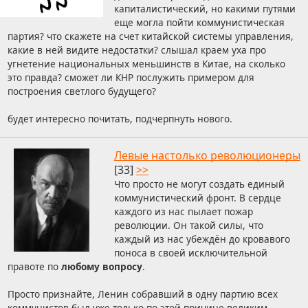
капиталистический, но какими путями
еще могла пойти коммунистическая
партия? что скажете на счет китайской системы управления,
какие в ней видите недостатки? слышал краем уха про
угнетение национальных меньшинств в Китае, на сколько
это правда? сможет ли КНР послужить примером для
построения светлого будущего?
будет интересно почитать, подчерпнуть нового.
Левые настолько революционеры
[33]
>>
Что просто не могут создать единый
коммунистический фронт. В сердце
каждого из нас пылает пожар
революции. Он такой силы, что
каждый из нас убеждён до кровавого
поноса в своей исключительной
правоте по
любому вопросу
.
Просто признайте, Ленин собравший в одну партию всех
коммунистов был уже только по этой причине великим