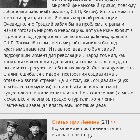
мировой финансовый кризис, повсюду
забастовки рабочих(Гермашка, СШП, Китай). И в этот момент
к власти приходит новый вождь мировой революции .
Очевидно, что Троцкий забил бы на проблемы страны и
начал готовить Мировую Революцию. Вот уже РККА входит в
Германию под одобрительные возгласы рабочих, дальше-
СШП. Таким образом , весь мир объединился бы под
красным знаменем . И главное, ведь это был самый
подходящий момент для революции . Народ помнил, как
капитализм довёл мир до войны, а потом начал нещадно
выкачивать ресурсы из обычных людей. Лично я думаю, что
Сталин ошибался с идеей "построения социализма в
отдельно взятой стране". Да и к тому же , социализм (а уж
тем более коммунизм) не смог бы (и впрямь не смог)
существовать в мире капитализма. Но к сожалению ( а может
к счастью, я не знаю), Троцкого турнули, хотя Ленин
фактически завещал власть ему. Вот такие дела
Статья про Ленина
[21]
>>
Во, зацените про Ленина статья
вышла на ленте.ру