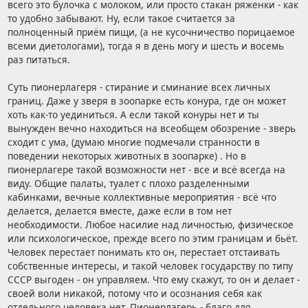
всего это булочка с молоком, или просто стакан ряженки - как
то удобно забывают. Ну, если такое считается за
полноценный приём пищи, (а не кусочничество порицаемое
всеми диетологами), тогда я в день могу и шесть и восемь
раз питаться.
Суть пионерлагеря - стирание и сминание всех личных
границ. Даже у зверя в зоопарке есть конура, где он может
хоть как-то уединиться. А если такой конуры нет и ты
вынужден вечно находиться на всеобщем обозрение - зверь
сходит с ума, (думаю многие подмечали странности в
поведении некоторых животных в зоопарке) . Но в
пионерлагере такой возможности нет - все и всё всегда на
виду. Общие палаты, туалет с плохо разделенными
кабинками, вечные коллективные мероприятия - всё что
делается, делается вместе, даже если в том нет
необходимости. Любое насилие над личностью, физическое
или психологическое, прежде всего по этим границам и бьёт.
Человек перестает понимать кто он, перестает отстаивать
собственные интересы, и такой человек государству по типу
СССР выгоден - он управляем. Что ему скажут, то он и делает -
своей воли никакой, потому что и осознания себя как
отдельного человека нет. Пионерлагерь - благо для