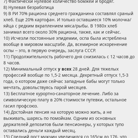
7) Фактически нулевое количество бомжей и бродяг.
8) Нулевая безработица
9) В РИ 70% рациона среднего гражданина составлял сраный
хлеб. Еще 20% картофан. И только оставшиеся 10% молочка/
яйца с редким вкраплением мяса/рыбы. В 1980х хлеб
занимал всего около 30% рациона, также, как и сейчас.
10) Исчезли постоянные эпидемии, оспа была истреблена
вообще в мировом масщтабе. Да, всемирное искоренение
оспы -- это, в первую очередь, заслуга СССР.
11) Продолжительность рабочего дня снизилась с 12 часов до
8 часов.
12) Минимальный отпуск
у всех
28 дней. Для тяжелых
профессий вообще по 1,5-2 месяца. Декретный отпуск 1,5-3
года, о котором даже сейчас западные бабы могут только
мечтать, довольствуясь парой месяцев.
13) Бесплатное курортно-санаторное лечение. Либо за
символическую плату в 20% стоимости путевки, остальное
гасил профсоюз.
14) Достойная пенсия на которую можно жить, а не
выживать, шарясь по помойкам. Одним из основных
держателей депозитов были пенсионеры, у которых тупо
оставались деньги каждый месяц.
15) Средний рост мужчин увеличился со 165см до 176, что