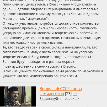
"пятичленка", диамат-истмат(мы считаем что диалектика
одна)) — детище второго интернационала и имеет весьма
далекое отношение к самому Марксу (так что мы отделяем
Маркса от т.н. "марксистов").
От наших участников потребуется достаточное количество
свободного времени, дисциплинированность, готовность
усердно заниматься чтением и теоретической работой на
протяжении длительного времени, готовность выучить один
или несколько иностранных языков.
Те, кто твердо уверен в своих силах и намерениях, те, кто
готов потрать не малую часть своей жизни на упорную
теоретическую работу, пишите сюда:
tvrshn
n
yande
x
r
u
Занятия будут проводится в разных формах
A
P
(преимущественно в семинарских) в Discord.
N
U
В письме укажите прочитанные вами работы по марксизму и
U
N
укажите что вас мотивировало заняться этим.
S
C
T
U
Вопрос об СССР конца
M
семидесятых
[23]
>>
Здравствуйте, товарищи!