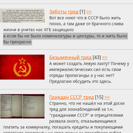
Заботы тред
[1]
>>
Вот все ноют что в СССР было жить
плохо, а там даже от брачного слива
жизни в унитаз нас КГБ защищало
а если бы не было номенклатуры и цензуры, то и жить было
бы прекрасно
Безымянный тред
[43]
>>
А может создать левую лахту? Почему у
империалистических сил есть свои
отряды пропаганды а у нас нет?
Предлагаю обсудить это здесь.
Граждан СССР тред
[15]
>>
Странно, что не нашёл на этой доске
тред для зоонаблюдений за т.н.
"гражданами СССР" и отрицателями
развала оного, отказывающимся
платить за коммуналку, погашать кредиты и покупающими
советские документы на свои имена за российские рубли.