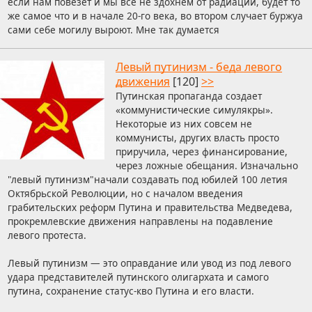
если нам повезёт и мы все не здохнем от радиации, будет то
же самое что и в начале 20-го века, во втором случает буржуа
сами себе могилу выроют. Мне так думается
Левый путинизм - беда левого
движения
[120]
>>
Путинская пропаганда создает
«коммунистические симулякры».
Некоторые из них совсем не
коммунисты, других власть просто
приручила, через финансирование,
через ложные обещания. Изначально
"левый путинизм"начали создавать под юбилей 100 летия
Октябрьской Революции, но с началом введения
грабительских реформ Путина и правительства Медведева,
прокремлевские движения направлены на подавление
левого протеста.
Левый путинизм — это оправдание или увод из под левого
удара представителей путинского олигархата и самого
путина, сохранение статус-кво Путина и его власти.