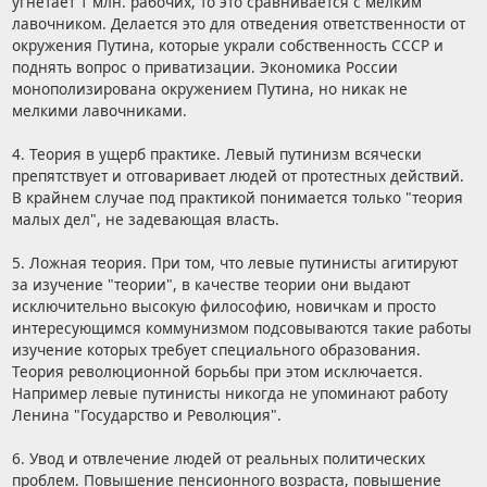
угнетает 1 млн. рабочих, то это сравнивается с мелким
лавочником. Делается это для отведения ответственности от
окружения Путина, которые украли собственность СССР и
поднять вопрос о приватизации. Экономика России
монополизирована окружением Путина, но никак не
мелкими лавочниками.
4. Теория в ущерб практике. Левый путинизм всячески
препятствует и отговаривает людей от протестных действий.
В крайнем случае под практикой понимается только "теория
малых дел", не задевающая власть.
5. Ложная теория. При том, что левые путинисты агитируют
за изучение "теории", в качестве теории они выдают
исключительно высокую философию, новичкам и просто
интересующимся коммунизмом подсовываются такие работы
изучение которых требует специального образования.
Теория революционной борьбы при этом исключается.
Например левые путинисты никогда не упоминают работу
Ленина "Государство и Революция".
6. Увод и отвлечение людей от реальных политических
проблем. Повышение пенсионного возраста, повышение