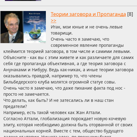
Теории заговора и Пропаганда
[8]
>>
Итак, мои юные и не очень левые
товарищи.
Очень часто я замечаю, что
современное явление пропаганды
клеймится теорией заговора, в том числе и самими левыми.
Объясните - как вы с этим живете и как различаете для самих
себя где пропаганда объективная, а где теория заговора с
Анунаками и Нибуру. Ведь как-никак, а иные теории заговора
оказывались правдой, например то, что члены
Бильбедерского клуба молятся огромной статуе совы.
Очень часто я замечаю, что даже пихание факта под нос -
просто не замечается.
Что делать, как быть? И не затесались ли в наш стан
предатели?
Например, есть такой человек как Жан Аттали.
Согласно Аттали, глобализация порождает новую кочевую
элиту, которая необходимо должна быть оторванной от своих
национальных корней. Вместе с тем, общество будущего
далеко от утопии. Нищета здесь по-прежнему будет