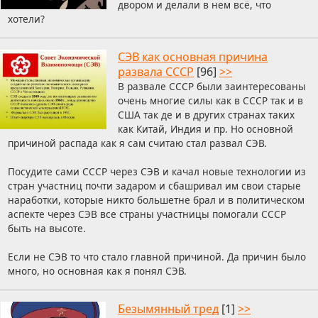
двором и делали в нем всё, что
хотели?
СЭВ как основная причина
развала СССР
[96]
>>
В развале СССР были заинтересованы
очень многие силы как в СССР так и в
США так де и в других странах таких
как Китай, Индия и пр. Но основной
причиной распада как я сам считаю стал развал СЭВ.
Посудите сами СССР через СЭВ и качал новые технологии из
стран участниц почти задаром и сбашривал им свои старые
наработки, которые никто большетне брал и в политическом
аспекте через СЭВ все страны участницы помогали СССР
быть на высоте.
Если не СЭВ то что стало главной причиной. Да причин было
много, но основная как я понял СЭВ.
Безымянный тред
[1]
>>