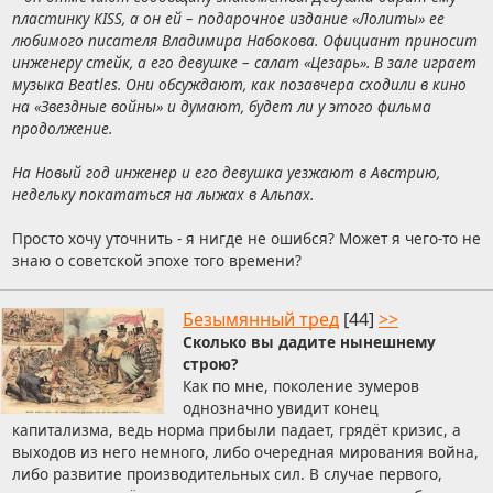
пластинку KISS, а он ей – подарочное издание «Лолиты» ее
любимого писателя Владимира Набокова. Официант приносит
инженеру стейк, а его девушке – салат «Цезарь». В зале играет
музыка Beatles. Они обсуждают, как позавчера сходили в кино
на «Звездные войны» и думают, будет ли у этого фильма
продолжение.
На Новый год инженер и его девушка уезжают в Австрию,
недельку покататься на лыжах в Альпах.
Просто хочу уточнить - я нигде не ошибся? Может я чего-то не
знаю о советской эпохе того времени?
Безымянный тред
[44]
>>
Сколько вы дадите нынешнему
строю?
Как по мне, поколение зумеров
однозначно увидит конец
капитализма, ведь норма прибыли падает, грядёт кризис, а
выходов из него немного, либо очередная мирования война,
либо развитие производительных сил. В случае первого,