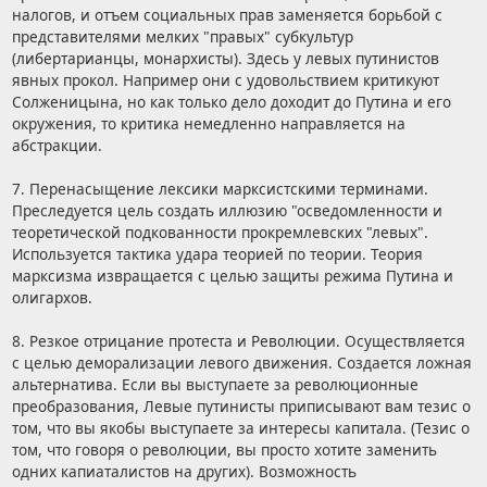
налогов, и отъем социальных прав заменяется борьбой с
представителями мелких "правых" субкультур
(либертарианцы, монархисты). Здесь у левых путинистов
явных прокол. Например они с удовольствием критикуют
Солженицына, но как только дело доходит до Путина и его
окружения, то критика немедленно направляется на
абстракции.
7. Перенасыщение лексики марксистскими терминами.
Преследуется цель создать иллюзию "осведомленности и
теоретической подкованности прокремлевских "левых".
Используется тактика удара теорией по теории. Теория
марксизма извращается с целью защиты режима Путина и
олигархов.
8. Резкое отрицание протеста и Революции. Осуществляется
с целью деморализации левого движения. Создается ложная
альтернатива. Если вы выступаете за революционные
преобразования, Левые путинисты приписывают вам тезис о
том, что вы якобы выступаете за интересы капитала. (Тезис о
том, что говоря о революции, вы просто хотите заменить
одних капиаталистов на других). Возможность