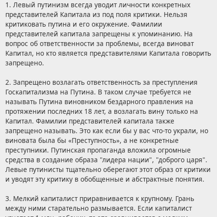
1. Левый путинизм всегда уводит личности конкретных
представителей Капитала из под поля критики. Нельзя
критиковать путина и его окружение. Фамилии
представителей капитала запрещены к упоминанию. На
вопрос об ответственности за проблемы, всегда виноват
Капитал, но кто является представителями Капитала говорить
запрещено.
2. Запрещено возлагать ответственность за преступления
Госкапитализма на Путина. В таком случае требуется не
называть Путина виновником бездарного правления на
протяжении последних 18 лет, а возлагать вину только на
Капитал. Фамилии представителей капитала также
запрещено называть. Это как если бы у вас что-то украли, но
виновата была бы «Преступность», а не конкретные
преступники. Путинская пропаганда вложила огромные
средства в создание образа "лидера нации", "доброго царя".
Левые путинисты тщательно оберегают этот образ от критики
и уводят эту критику в обобщенные и абстрактные понятия.
3. Мелкий капиталист приравнивается к крупному. Грань
между ними старательно размывается. Если капиталист