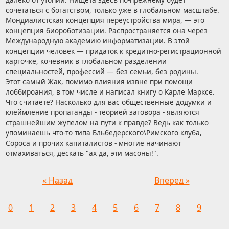
сочетаться с богатством, только уже в глобальном масштабе.
Мондиалистская концепция переустройства мира, — это
концепция биороботизации. Распространяется она через
Международную академию информатизации. В этой
концепции человек — придаток к кредитно-регистрационной
карточке, кочевник в глобальном разделении
специальностей, профессий — без семьи, без родины.
Этот самый Жак, помимо влияния извне при помощи
лоббироания, в том числе и написал книгу о Карле Марксе.
Что считаете? Насколько для вас общественные додумки и
клеймление пропаганды - теорией заговора - являются
страшнейшим жупелом на пути к правде? Ведь как только
упоминаешь что-то типа Бльбедерского\Римского клуба,
Сороса и прочих капиталистов - многие начинают
отмахиваться, дескать "ах да, эти масоны!".
« Назад
Вперед »
0
1
2
3
4
5
6
7
8
9