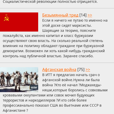
Социалистической революции полностью отрицается.
Безымянный тред
[14]
>>
Если я ничего не путаю то именно на
этой доске сидят марксисты.
Шарящие за теорию, поясните
пожалуйста, как именно капитал и класс буржуазии
осуществляют свою власть. На сколько реальной степень
влияния на политику обладают граждане при буржуазной
демократии. Возможен ли хоть какой нибудь гражданский
контроль над публичной властью. Заранее спасибо.
Афганская война
[75]
>>
В ИТТ я предлагаю начать срач о
афганской войне.Нужна ли была
война ?Кто её начал ?Моджахеды-
няши,которые боролись с совковыми
кровавыми оккупантами или совок мочил будующих
террористов и наркодиллеров ?И кто себя более
профессианально показал США во Вьетнаме или СССР в
Афганистане ?