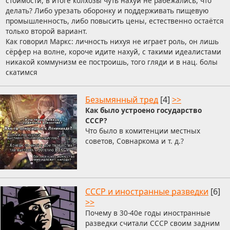
стоимости, в итоге колхозы чуть нахуй не рабежались, что
делать? Либо урезать оборонку и поддерживать пищевую
промышленность, либо повысить цены, естественно остаётся
только второй вариант.
Как говорил Маркс: личность нихуя не играет роль, он лишь
сёрфер на волне, короче идите нахуй, с такими идеалистами
никакой коммунизм ее построишь, того гляди и в нац. болы
скатимся
Безымянный тред
[4]
>>
Как было устроено государство
СССР?
Что было в комитенции местных
советов, Совнаркома и т. д.?
СССР и иностранные разведки
[6]
>>
Почему в 30-40е годы иностранные
разведки считали СССР своим задним