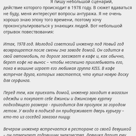
Я пишу небольшой сценарий,
действие которого происходит в 1978 году. В сюжет вдаваться
не буду, меня интересуют вопросы антуража. Я не очень
хорошо знаю эпоху того времени, поэтому хочу
проконсультироваться у знающих людей. Вот небольшой
отрывок повествования:
Итак, 1978 год. Молодой советский инженер под Новый год
возвращается после смены zна заводе домой. Он садится в
свой автомобиль, по дороге заезжает в кафе и, как обычно,
берет кофе на вынос – чтобы неспешно прихлебывать его,
пока в машине играет его любимая группа KISS. В кафе
встречае друга, которых хвастается, что купил новую доску
для серфинга.
Перед тем, как приехать домой, инженер заходит в магазин
одежды и покупает себе джинсы и джинсовую куртку
подходящего размера - пригодится для прогулок за городом
летом. У входа в подъезд он придерживает дверь курьеру –
кто-то из соседей заказал пиццу.
Вечером инженер встречается в ресторане со своей девушкой
– он отмечают годовщину знакомства. Девушка дарит ему