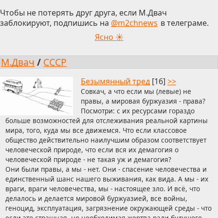
Чтобы не потерять друг друга, если М.Двач
заблокируют, подпишись на
@m2chnews
в телеграме.
Ясно ☀
М.Двач
/
СССР
Безымянный тред
[16]
>>
Совкач, а что если мы (левые) не
правы, а мировая буржуазия - права?
Посмотри: с их ресурсами гораздо
больше возможностей для отслеживания реальной картины
мира, того, куда мы все движемся. Что если классовое
общество действительно наилучшим образом соответствует
человеческой природе, что если вся их демагогия о
человеческой природе - не такая уж и демагогия?
Они были правы, а мы - нет. Они - спасение человечества и
единственный шанс нашего выживания, как вида. А мы - их
враги, враги человечества, мы - настоящее зло. И всё, что
делалось и делается мировой буржуазией, все войны,
геноцид, эксплуатация, загрязнение окружающей среды - что
если это страшная, но необходимая жертва ради будущего