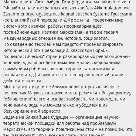
Маркса в лице Люксембург, Гильфердинга, малоизвестные в
РФ работы на иностранных языках как Das Akkumulation und
Zusammenbruchsgesetz des kapitalistischen Systems Гроссмана
(есть английский перевод) и Д.Яффе и т.д., теоретики мир-
системного анализа, работы неорикардианцев,
посткейнсианцев+критика марксизма), а так же теория
международных отношений, история, социология.
По овладению теорией нам предстоит проанализировать
исторический опыт революций, классовой борьбы,
"социалистических" стран и разнообразных революционных
течений, уделяя особое внимание малоисследованным
(коммунизм рабочих советов, герилья, автономизм и
операизм и т.д.) и приняться за непосредственный анализ
действительности.
Мы не догматики, и не боимся пересмотреть ключевые
положения Маркса, но также и не стремимся к безудержному
"обновлению" всего и вся разнообразными новомодными
течениями, ведь мы можем также и убедится в их
безукоризненной верности.
Задача на ближайшее будущее — организация научно-
теоретической площадки для работы над проблемами
марксизма, его теории и практики. Мы стоим на позиции, что
т.н. "марксизм", что у всех на слуху ("три закона",