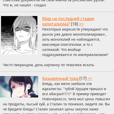
Что ж, не нашёл - создал.
Мир на последней стадии
капитализма?
[18]
>>
Некоторые марксиств утверждают что
рынок уже давно монополизирован ,
хоть монополий не наблюдается,
максимум олигополии, и то с
натяжкой. Что вообще
подразумевается по империализмом?
Чисто пикрандом, день картинку по тематике искать
Безымянный тред
[17]
>>
Блядь, как меня заебали эти
идеалисты: "тубой Хрущев пришол и
все абасрал!1!1!" В пример приводят
Новочеркасск, типа мол цены повысил
на продукты, лысый хуй, а Сталин та понижал, видите ли. Вы
чё бредите блядь? Сталин занизил цены закупок ниже