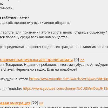
я;
очности.
о собственности?
ва собственности у всех членов общества.
 золота, для признания этого золота твоим, отдаешь обществу 
ся поровну среди всех членов общества.
 распределялись поровну среди всех граждан вне зависимости от
овременная музыка для пролетариата
[0]
>>
ап, Товарищи. Недавно пробавился итогами тубуса по АнтиДудин
alohaval. Нереально зашло. Есть ли подобное?
нтиДудинг. Итоги
https://www.youtube.com/watch?v=OQsXsmBrHu
анал Youtube:
https://www.youtube.com/channel/UCUtIMmDtxUH1
евая эмиграция
[22]
>>
асмотрелся канал ДеньТВ и началась параноя. Во всём происхоя