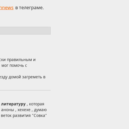
hnews
в телеграме.
ески правильным и
 мог помочь с
езду домой загреметь в
е литературу
, которая
 аноны , хехехе , думаю
 веток развития "Совка"