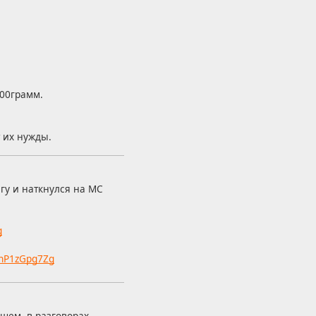
100грамм.
 их нужды.
гу и наткнулся на MC
g
3nP1zGpg7Zg
щем, в разговорах