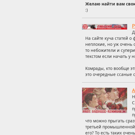
Желаю найти вам свою 
:)
Р
Д
На сайте куча статей 
неплохие, но уж очень 
то небожители и супер
текстом если начать у н
Комрады, кто вообще эт
это очередные ссаные 
А
Н
С
п
п
что можно прыгать сраз
третьей промышленной р
его? То есть таких очен