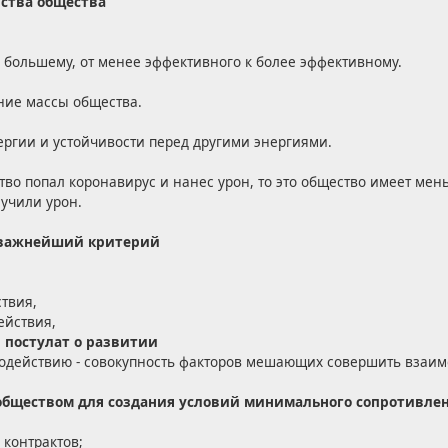
ства общества
 большему, от менее эффективного к более эффективному.
ние массы общества.
ергии и устойчивости перед другими энергиями.
во попал коронавирус и нанес урон, то это общество имеет мен
учили урон.
- важнейший критерий
твия,
ействия,
я
постулат о развитии
одействию - совокупность факторов мешающих совершить взаим
бществом для создания условий минимального сопротивлен
 контрактов;