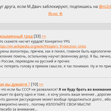
уг друга, если М.Двач заблокируют, подпишись на
@m2c
Ясно ☀
езымянный тред
[33]
>>
то скажете насчет курдов? Конкретно YPG
ttps://en.wikipedia.org/wiki/People's_Protection_Units
ужны волонтеры, причем, как я понял, главное быть идеологич
елание помочь, остальному научат (военному делу). Я бы, лично,
 России, переводом на русский и прочее.
 потерять голову в прямом смысле, я так понимаю. Ну и по при
ак вы думаете ?
[10]
>>
 что если бы СССР не развалился?
Я не буду брать во внимани
ишет по факту одно и тоже , я хочу узнать ваше мнение , дорогие
 что данное рассуждение может вообще продолжаться долго , ибо
евероятно много , поэтому ИЗЛОГАЙТЕ СВОИ МЫСЛИ
пасибо за внимание...