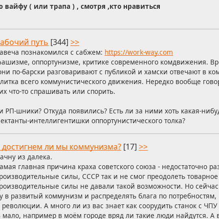
вайфу ( или трапа ) , смотря ,кто нравиться
абочий путь
[344]
>>
авеча познакомился с сабжем:
https://work-way.com
о фашизме, оппортунизме, критике современного комдвижения. В
они по-барски разговаривают с публикой и хамски отвечают в ко
илитка всего коммунистического движения. Нередко вообще гово
их что-то спрашивать или спорить.
и РП-шники? Откуда появились? Есть ли за ними хоть какая-нибу
сектанты-интеллигентишки оппортунистического толка?
 достигнем ли мы коммунизма?
[17]
>>
ачну из далека.
амая главная причина краха советского союза - недостаточно р
роизводительные силы, СССР так и не смог преодолеть товарное
роизводительные силы не давали такой возможности. Но сейчас
у в развитый коммунизм и распределять блага по потребностям, 
еволюции. А много ли из вас знает как соорудить станок с ЧПУ
ь мало, например в моём городе вряд ли такие люди найдутся. А в