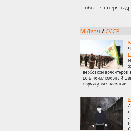
Чтобы не потерять др
М.Двач
/
СССР
Б
Ч
h
Н
ж
вербовкой волонтеров в
Есть неиллюзорный шанс
тюрячку, как наемник.
К
А
п
,
н
С