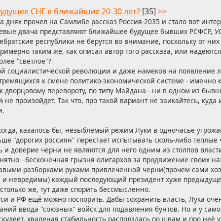
удущее СНГ в ближайшие 20-30 лет?
[35]
>>
а днях прочел на Самлибе рассказ Россия-2035 и стало вот инте
евые двача представляют ближайшее будущее бывших РСФСР, У
ебратские республики не берутся во внимание, поскольку от них 
римерно таким же, как описал автор того рассказа, или надеются
олее "светлое"?
кой социалистической революции и даже намеков на появление 
стремящихся к смене политико-экономической системе - именно 
к дворцовому перевороту, по типу Майдана - ни в одном из быв
0% не произойдет. Так что, про такой вариант не заикайтесь, куд
и.
когда, казалось бы, незыблемый режим Луки в одночасье угрожа
ьше "дорогих россиян" перестает испытывать сколь-либо теплые ч
ь и доверие черни не являются для него одним из столпов власт
онятно - бесконечная грызня олигархов за продвижение своих н
авыми разборками руками привлеченной черни(прочем сами хоз
 и невредимы) каждый последующий президент хуже предыдущего 
 столько же, тут даже спорить бессмысленно.
уси и РФ ещё можно поспорить. Дабы сохранить власть, Лука оче
аний ввода "союзных" войск для подавления бунтов. Но и у само
скудеет, хваленая стабильность расползлась по швам и про неё