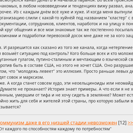
накомых, в любом нововведении и тенденциях вижу развал, ан
рочее. Из с каждым днём всё хуже и хуже. И когда меня выпнули 
рганизацию слили с какой-то хуйнёй под названием "кластер" 
окументации, сотрудников, клиентов, наработок и на улицу я пон
ой круг общения и все мои знакомые так же постепенно посыпал
коинами и подработки перевозкой досок мне даже не за кого зац
ся. И разрешится как сказано из того же канала, когда нетерпен
 и возьмёт ситуацию под контроль? Кого больше всех и кто моложе
уганные гулагом, путино-сталиным и мечтающим о языческой св
 против быть в составе США, но этого не хочет США. Оно разрушае
 том, что "молодежь левеет" это иллюзия. Просто раньше левых 
ят совок и марксизм.
хуже. А когда станет совсем худо, эти неоельциноиды или неома
 Думаете не проканает? История знает примеры. А что если я не 
нным, умершим от тифа и не хочу сидеть в землянке? Может ест
ойно жить для себя и жителей этой страны, про которую забыли 
азывается?
оммунизм даже в его низшей стадии невозможен
[12]
>>
От каждого по способностям каждому по потребностям"