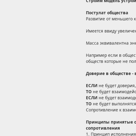
Строим модель устрой
Постулат общества
Развитие от меньшего к
Имеется ввиду увеличе
Масса эквивалентна эн
Например если в общест
обществ которые не пол
Доверие в обществе 
ЕСЛИ
не будет доверия,
ТО
не будет взаимодейс
ЕСЛИ
не будет взаимод
ТО
не будет выполнятс
Сопротивление к взаим
Принципы принятые о
сопротивления
1. Принцип исполнения