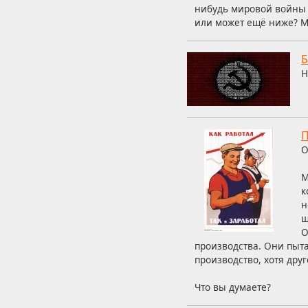
нибудь мировой войны 
или может ещё ниже? Мн
Б
Н
П
О
М
к
н
ш
О
производства. Они пыт
производство, хотя дру
Что вы думаете?