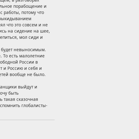
альное порабощение и
с работы, потому что
с выкидыванием
ял что это совсем и не
ись на сидение на шее,
епиться, мол сиди и
ие будет невыносимым.
. То есть малолетние
ободной России в
т и Россию и себя и
детей вообще не было.
йданщики выйдут и
хочу быть
ь такая сказочная
вспомнить глобалисты-