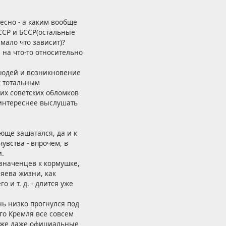
ресно - а каким вообще
ССР и БССР(остальные
мало что зависит)?
 на что-то относительно
людей и возникновение
к тотальным
ших советских обломков
а интереснее выслушать
юще зашатался, да и к
увства - впрочем, в
и.
азначенцев к кормушке,
яева жизни, как
и т. д. - длится уже
нь низко прогнулся под
го Кремля все совсем
 уже даже официальные