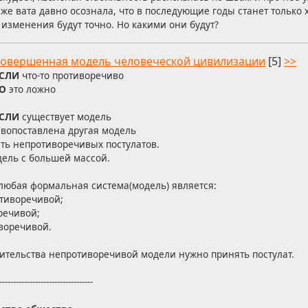
е вата давно осознала, что в последующие годы станет только ху
о изменения будут точно. Но какими они будут?
овершенная модель человеческой цивилизации
[5]
>>
СЛИ
что-то противоречиво
О
это ложно
СЛИ
существует модель
вопоставлена другая модель
сть непротиворечивых постулатов.
дель с большей массой.
любая формальная система(модель) является:
тиворечивой;
речивой;
воречивой.
роительства непротиворечивой модели нужно принять постулат.
----------------------------------