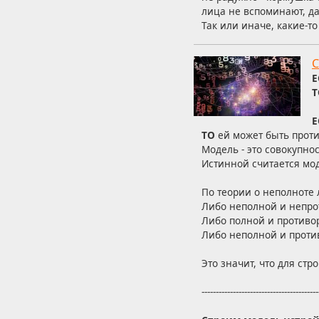
лица не вспоминают, даж
Так или иначе, какие-т
С
Е
Т
Е
ТО
ей может быть проти
Модель - это совокупно
Истинной считается мо
По теории о неполноте 
Либо неполной и непро
Либо полной и противо
Либо неполной и проти
Это значит, что для ст
-----------------------------------------