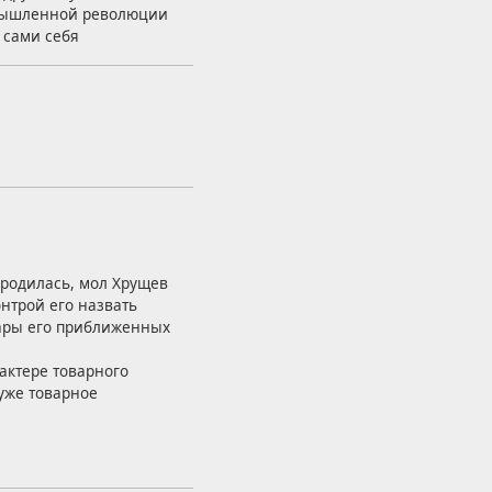
омышленной революции
 сами себя
ыродилась, мол Хрущев
онтрой его назвать
 пары его приближенных
актере товарного
уже товарное