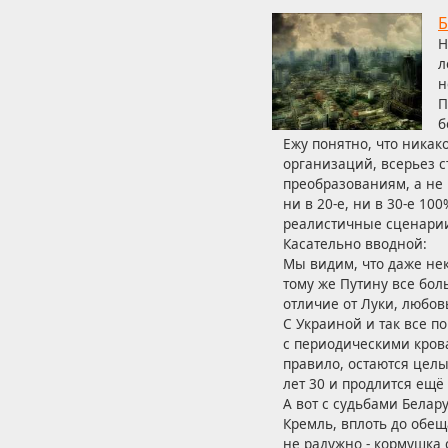
Б
Н
л
н
П
б
Ежу понятно, что ника
организаций, всерьез 
преобразованиям, а не 
ни в 20-е, ни в 30-е 10
реалистичные сценари
Касательно вводной:
Мы видим, что даже не
тому же Путину все бол
отличие от Луки, любов
С Украиной и так все п
с периодическими кров
правило, остаются целы
лет 30 и продлится ещё
А вот с судьбами Белар
Кремль, вплоть до обещ
не радужно - кормушка 