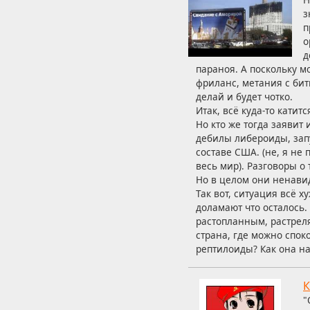
з
п
о
д
параноя. А поскольку м
фриланс, метания с бит
делай и будет чотко.
Итак, всё куда-то катит
Но кто же тогда заявит
дебилы либероиды, зап
составе США. (не, я не
весь мир). Разговоры о
Но в целом они ненавид
Так вот, ситуация всё 
доламают что осталось.
растопланным, растреля
страна, где можно спок
рептилоиды? Как она н
К
"