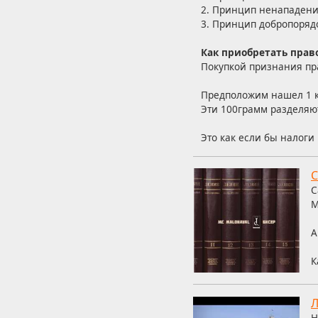
2. Принцип ненападени
3. Принцип добропоряд
Как приобретать прав
Покупкой признания пра
Предположим нашел 1 кг
Эти 100грамм разделяют
Это как если бы налоги
С
С
M
А
К
Л
Н