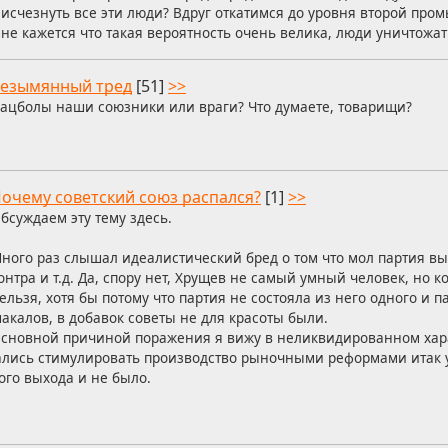
исчезнуть все эти люди? Вдруг откатимся до уровня второй пр
е кажется что такая вероятность очень велика, люди уничтожат
езымянный тред
[51]
>>
ацболы наши союзники или враги? Что думаете, товарищи?
очему советский союз распался?
[1]
>>
бсуждаем эту тему здесь.
ного раз слышал идеалистический бред о том что мол партия в
онтра и т.д. Да, спору нет, Хрущев не самый умный человек, но к
ельзя, хотя бы потому что партия не состояла из него одного и
акалов, в добавок советы не для красоты были.
сновной причиной поражения я вижу в неликвидированном хар
ались стимулировать производство рыночными реформами итак 
гого выхода и не было.