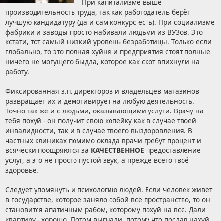
При капитализме выше
производительность труда, так как работодатель берёт
лучшую кандидатуру (да и сам конкурс есть). При социализме
фабрики и заводы просто набивали людьми из ВУЗов. Это
кстати, тот самый низкий уровень безработицы. Только если
глобально, то это полная хуйня и предприятия стоят полные
ничего не могущего быдла, которое как скот впихнули на
работу.
Фиксированная з.п. директоров и владельцев магазинов
развращает их и демотивирует на любую деятельность.
Точно так же и с людьми, оказывающими услуги. Врачу на
тебя похуй - он получит свою копейку как в случае твоей
инвалидности, так и в случае твоего выздоровления. В
частных клиниках помимо оклада врачи гребут процент и
всячески поощряются за
КАЧЕСТВЕННОЕ
предоставление
услуг, а это не просто пустой звук, а прежде всего твоё
здоровье.
Следует упомянуть и психологию людей. Если человек живёт
в государстве, которое заняло собой всё пространство, то он
становится апатичным рабом, которому похуй на всё. Дали
квартиру - хорошо. Потом выгнали, потому что послал нахуй