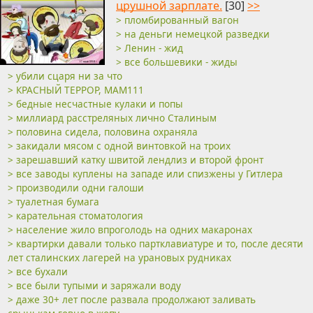
црушной зарплате.
[30]
>>
> пломбированный вагон
> на деньги немецкой разведки
> Ленин - жид
> все большевики - жиды
> убили сцаря ни за что
> КРАСНЫЙ ТЕРРОР, МАМ111
> бедные несчастные кулаки и попы
> миллиард расстреляных лично Сталиным
> половина сидела, половина охраняла
> закидали мясом с одной винтовкой на троих
> зарешавший катку швитой лендлиз и второй фронт
> все заводы куплены на западе или спизжены у Гитлера
> производили одни галоши
> туалетная бумага
> карательная стоматология
> население жило впроголодь на одних макаронах
> квартирки давали только партклавиатуре и то, после десяти
лет сталинских лагерей на урановых рудниках
> все бухали
> все были тупыми и заряжали воду
> даже 30+ лет после развала продолжают заливать