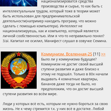
национализироватся средства
производства и сырье, то как быть с
интеллектуальным трудом, который тоже в теории может
быть использован для предпринимательской
деятельности(например накодить програму, что можно
сделать с помощью компьютера). Интеллект не
национализируешь, как и компьютер, который является
личной сообственностью. Или я что-то неправильно понял?
З.Ы. Капитал не осилил, Манифест слушал в озвучке Семина.
Коммунизм. Вселенная-25
[11]
>>
Было ли у коммунизма будущее?
Коммунизм не достиг своей высшей
ступени развития и даже близко к
этому не подошёл. Только в 80x начали
выдавать 4 комнатные квартиры,
бананов даже тогда не было, но
предположим, что он достиг высшей
ступени развития во всём мире.
Люди у которых всё есть, которым не нужно бороться за свою
жизнь. Не к чему стремится т.к. у них всё в достатке. Любой