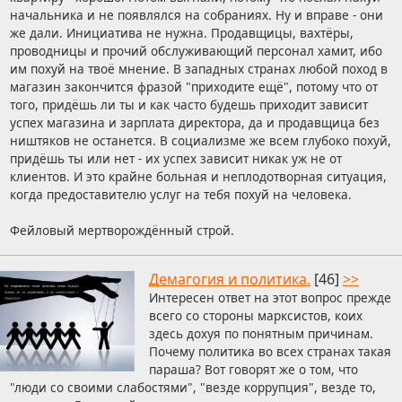
начальника и не появлялся на собраниях. Ну и вправе - они
же дали. Инициатива не нужна. Продавщицы, вахтёры,
проводницы и прочий обслуживающий персонал хамит, ибо
им похуй на твоё мнение. В западных странах любой поход в
магазин закончится фразой "приходите ещё", потому что от
того, придёшь ли ты и как часто будешь приходит зависит
успех магазина и зарплата директора, да и продавщица без
ништяков не останется. В социализме же всем глубоко похуй,
придёшь ты или нет - их успех зависит никак уж не от
клиентов. И это крайне больная и неплодотворная ситуация,
когда предоставителю услуг на тебя похуй на человека.
Фейловый мертворождённый строй.
Демагогия и политика.
[46]
>>
Интересен ответ на этот вопрос прежде
всего со стороны марксистов, коих
здесь дохуя по понятным причинам.
Почему политика во всех странах такая
параша? Вот говорят же о том, что
"люди со своими слабостями", "везде коррупция", везде то,