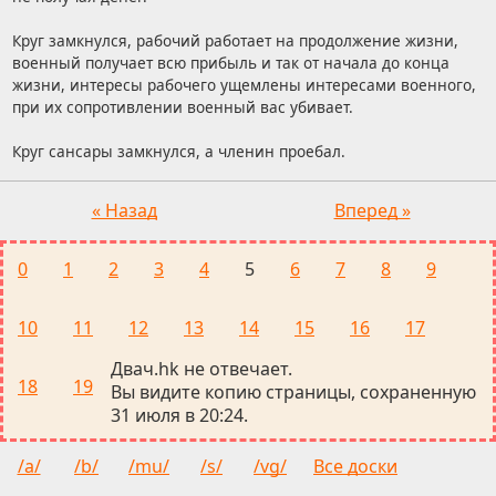
Круг замкнулся, рабочий работает на продолжение жизни,
военный получает всю прибыль и так от начала до конца
жизни, интересы рабочего ущемлены интересами военного,
при их сопротивлении военный вас убивает.
Круг сансары замкнулся, а членин проебал.
« Назад
Вперед »
0
1
2
3
4
5
6
7
8
9
10
11
12
13
14
15
16
17
Двач.hk не отвечает.
18
19
Вы видите копию страницы, сохраненную
31 июля в 20:24.
/a/
/b/
/mu/
/s/
/vg/
Все доски