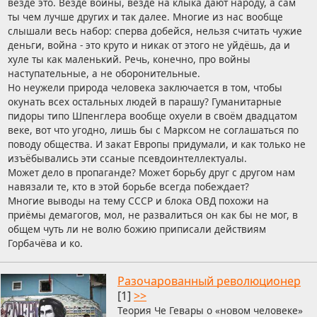
везде это. Везде войны, везде на клыка дают народу, а сам
ты чем лучше других и так далее. Многие из нас вообще
слышали весь набор: сперва добейся, нельзя считать чужие
деньги, война - это круто и никак от этого не уйдёшь, да и
хуле ты как маленький. Речь, конечно, про войны
наступательные, а не оборонительные.
Но неужели природа человека заключается в том, чтобы
окунать всех остальных людей в парашу? Гуманитарные
пидоры типо Шпенглера вообще охуели в своём двадцатом
веке, вот что угодно, лишь бы с Марксом не соглашаться по
поводу общества. И закат Европы придумали, и как только не
изъёбывались эти ссаные псевдоинтеллектуалы.
Может дело в пропаганде? Может борьбу друг с другом нам
навязали те, кто в этой борьбе всегда побеждает?
Многие выводы на тему СССР и блока ОВД похожи на
приёмы демагогов, мол, не развалиться он как бы не мог, в
общем чуть ли не волю божию приписали действиям
Горбачёва и ко.
Разочарованный революционер
[1]
>>
Теория Че Гевары о «новом человеке»