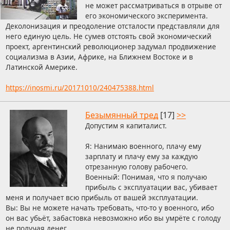
не может рассматриваться в отрыве от
его экономического эксперимента.
Деколонизация и преодоление отсталости представляли для
него единую цель. Не сумев отстоять свой экономический
проект, аргентинский революционер задумал продвижение
социализма в Азии, Африке, на Ближнем Востоке и в
Латинской Америке.
https://inosmi.ru/20171010/240475388.html
Безымянный тред
[17]
>>
Допустим я капиталист.
Я: Нанимаю военного, плачу ему
зарплату и плачу ему за каждую
отрезанную голову рабочего.
Военный: Понимая, что я получаю
прибыль с эксплуатации вас, убивает
меня и получает всю прибыль от вашей эксплуатации.
Вы: Вы не можете начать требовать, что-то у военного, ибо
он вас убьёт, забастовка невозможно ибо вы умрёте с голоду
не получая денег.