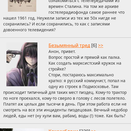
ознакомиться с телепередачами из
времен Сталина. На том же архиве
гостелерадиофонда самое раннее что
нашел 1961 год. Неужели записи из тех же 50х нигде не
сохранились? И если сохранились, то как с записями
довоенного телевидения?
Безымянный тред
[6]
>>
Анон, привет.
Вопрос простой и прямой как палка.
Как создать марксистский кружок на
стройке?
Стори, постараюсь максимально
кратко: я русский коммунист, попал на
одну из строек в Подмосковье. Там
происходит типичный для таких мест пиздец. Кому-то трактор
по ноге проехался, кому-то сверло в голову с лесов полетело.
Платят аж целых две тысячи в день. При этом работа если не
смотреть на все эти инциденты пиздецовая. Вечный недобор
людей, еды нет (ну хули вам, рабам), воды (!) тоже. Как быть?