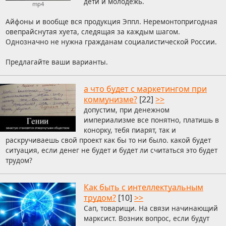
дети и молодёжь.
mp4
Айфоны и вообще вся продукция Эппл. Неремонтопригодная
овепрайснутая хуета, следящая за каждым шагом.
Однозначно не нужна гражданам социалистической России.
Предлагайте ваши варианты.
а что будет с маркетингом при
коммунизме?
[22]
>>
допустим, при денежном
империализме все понятно, платишь в
конорку, тебя пиарят, так и
раскручиваешь свой проект как бы то ни было. какой будет
ситуация, если денег не будет и будет ли считаться это будет
трудом?
Как быть с интеллектуальным
трудом?
[10]
>>
Сап, товарищи. На связи начинающий
марксист. Возник вопрос, если будут