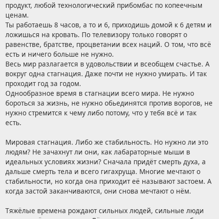
продукт, любой технологический прибомбас по копеечным
ценам.
Ты работаешь 8 часов, а то и 6, приходишь домой к 6 детям и
ложишься на кровать. По телевизору только говорят о
равенстве, братстве, процветании всех наций. О том, что всё
есть и ничего больше не нужно.
Весь мир разлагается в удовольствии и всеобщем счастье. А
вокруг одна стагнация. Даже почти не нужно умирать. И так
проходит год за годом.
Однообразное время в стагнации всего мира. Не нужно
бороться за жизнь, не нужно обьединятся против ворогов, не
нужно стремится к чему либо потому, что у тебя всё и так
есть.
Мировая стагнация. Либо же стабильность. Но нужно ли это
людям? Не зачахнут ли они, как лабараторные мыши в
идеальных условиях жизни? Сначала придёт смерть духа, а
дальше смерть тела и всего гигахруща. Многие мечтают о
стабильности, но когда она приходит её называют застоем. А
когда застой заканчиваются, они снова мечтают о нём.
Тяжёлые времена рождают сильных людей, сильные люди