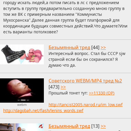
городу искать людей,а потом писать в лс с предложением
вступить в группу предварительно созданную мною группу в
том же ВК с примерным названием "Коммунисты
Мухосранска".Далее данная группа будет платформой для
координации будущих совместных действий.Что думаете?Или
есть варианты потолковее?
Безымянный тред
[44]
>>
Интересный вопрос. Стал бы СССР sjw
страной если бы он сохранился? Я
думаю что да.
Советского WEBM/MP4 тред №2
[473]
>>
Прошлый тонет тут:
>>11330 (OP)
http://tancist2005.narod.ru/im_low.swf
webm
http://dagobah.net/flash/lenins_words.swf
Безымянный тред
[13]
>>