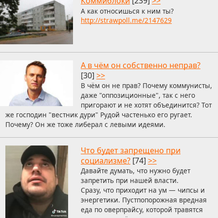
Коммиблоки
[239]
>>
А как относишься к ним ты?
http://strawpoll.me/2147629
А в чём он собственно неправ?
[30]
>>
В чём он не прав? Почему коммунисты,
даже "оппозиционные", так с него
пригорают и не хотят объединится? Тот
же господин "вестник дури" Рудой частенько его ругает.
Почему? Он же тоже либерал с левыми идеями.
Что будет запрещено при
социализме?
[74]
>>
Давайте думать, что нужно будет
запретить при нашей власти.
Сразу, что приходит на ум — чипсы и
энергетики. Пустпопорожная вредная
еда по оверпрайсу, которой травятся