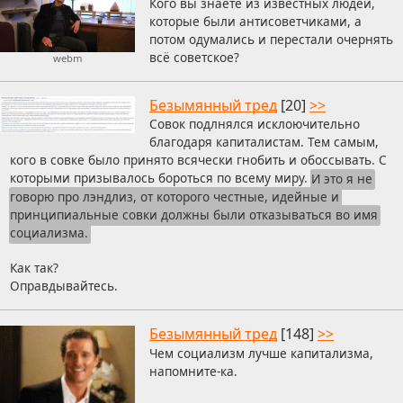
Кого вы знаете из известных людей,
которые были антисоветчиками, а
потом одумались и перестали очернять
всё советское?
webm
Безымянный тред
[20]
>>
Совок подлнялся исклоючительно
благодаря капиталистам. Тем самым,
кого в совке было принято всячески гнобить и обоссывать. С
которыми призывалось бороться по всему миру.
И это я не
говорю про лэндлиз, от которого честные, идейные и
принципиальные совки должны были отказываться во имя
социализма.
Как так?
Оправдывайтесь.
Безымянный тред
[148]
>>
Чем социализм лучше капитализма,
напомните-ка.