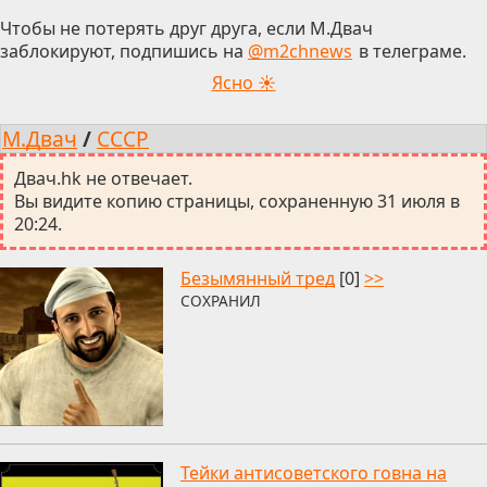
Чтобы не потерять друг друга, если М.Двач
заблокируют, подпишись на
@m2chnews
в телеграме.
Ясно ☀
М.Двач
/
СССР
Двач.hk не отвечает.
Вы видите копию страницы, сохраненную 31 июля в
20:24.
Безымянный тред
[0]
>>
СОХРАНИЛ
Тейки антисоветского говна на