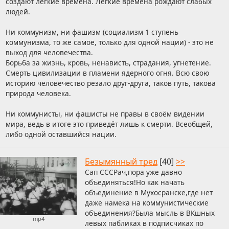
создают лёгкие времена. Лёгкие времена рождают слабых
людей.
Ни коммунизм, ни фашизм (социализм 1 ступень
коммунизма, то же самое, только для одной нации) - это не
выход для человечества.
Борьба за жизнь, кровь, ненависть, страдания, угнетение.
Смерть цивилизации в пламени ядерного огня. Всю свою
историю человечество резало друг-друга, таков путь, такова
природа человека.
Ни коммунисты, ни фашисты не правы в своём видении
мира, ведь в итоге это приведёт лишь к смерти. Всеобщей,
либо одной оставшийся нации.
Безымянный тред
[40]
>>
Сап СССРач,пора уже давно
объединяться!Но как начать
объединение в Мухосранске,где нет
даже намека на коммунистические
объединения?Была мысль в ВКшных
mp4
левых пабликах в подписчиках по