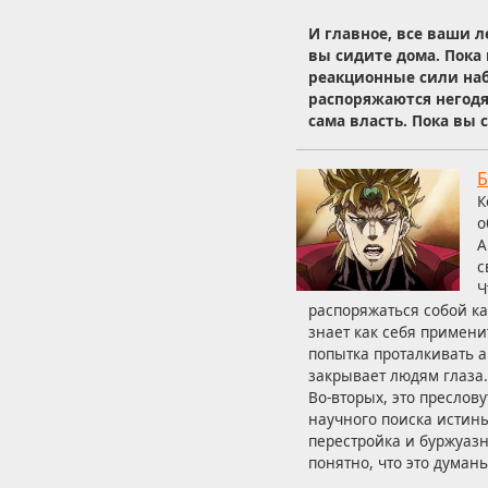
И главное, все ваши л
вы сидите дома. Пока 
реакционные сили наб
распоряжаются негодя
сама власть. Пока вы 
Б
К
о
А
с
Ч
распоряжаться собой ка
знает как себя примени
попытка проталкивать а
закрывает людям глаза.
Во-вторых, это преслов
научного поиска истины
перестройка и буржуазн
понятно, что это думан