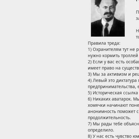
П
з
Н
т
Правила треда:
1) Охранителям тут не 
нужно кормить троллей
2) Если у вас есть осо
имеет право на сущест
3) Мы за активизм и ре
4) Левый это диктатура
предпринимательства, 
5) Историческая ссылка 
6) Никаких аватарок. Мы
хомячки начинают понем
анонимность поможет со
продолжительность.
7) Мы рады тебе объясн
определило.
8) У нас есть чувство ю