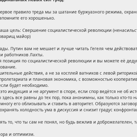
ервое правило треда мы за шатание буржуазного режима, охрани
апомните его хорошенько.
аша цель: Свершение социалистической революции (ненасильс
оварищ майор)
рады. Путин вам не мешает и лучше читать Гегеля чем действоват
 и работников Лахты.
бая позиция по социалистической революции и вы можете её деду
вование.
шительные действия, а не за косплей ватников с левой риторико
 пролетариата и плановая экономика, с возможностью кооператив
если будет необходимо.
это индукция и не аргумент в споре, если спор ведётся не об ис
 здесь все равны до тех пор, пока анонимны, как только кто-то 
ногу его облизывать и ставить в авторитет. Образуются загово
хранять холодность ума в дискуссия и снизит градус конфронтац
ять то, что ты сам не понял, но будь вежлив и доброжелателен, т
мора и оптимизм.