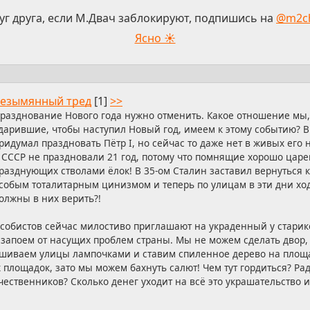
уг друга, если М.Двач заблокируют, подпишись на
@m2c
Ясно ☀
езымянный тред
[1]
>>
разднование Нового года нужно отменить. Какое отношение мы,
дарившие, чтобы наступил Новый год, имеем к этому событию? В
ридумал праздновать Пётр I, но сейчас то даже нет в живых его
 СССР не праздновали 21 год, потому что помнящие хорошо царе
разднующих стволами ёлок! В 35-ом Сталин заставил вернуться 
собым тоталитарным цинизмом и теперь по улицам в эти дни хо
олжны в них верить?!
собистов сейчас милостиво приглашают на украденный у старик
запоем от насущих проблем страны. Мы не можем сделать двор, 
вешиваем улицы лампочками и ставим спиленное дерево на площа
х площадок, зато мы можем бахнуть салют! Чем тут гордиться? Ра
ственников? Сколько денег уходит на всё это украшательство и