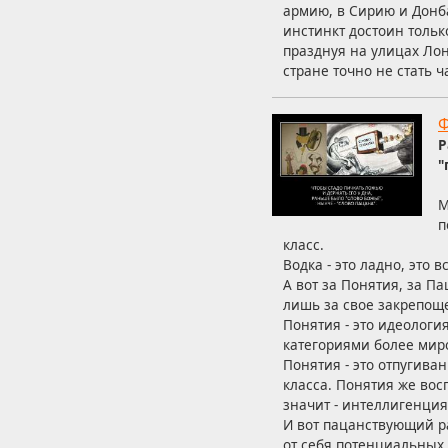
армию, в Сирию и Донба
инстинкт достоин тольк
празднуя на улицах Ло
стране точно не стать
Ф
Р
"
М
п
класс.
Водка - это ладно, это
А вот за Понятия, за П
лишь за свое закрепощ
Понятия - это идеолог
категориями более миро
Понятия - это отпугив
класса. Понятия же вос
значит - интеллигенция
И вот пацанствующий р
от себя потенциальных 