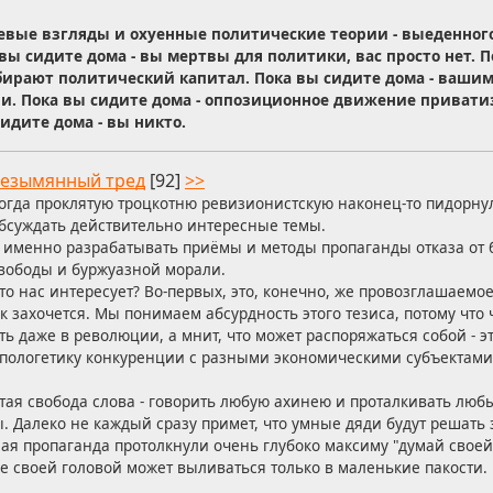
евые взгляды и охуенные политические теории - выеденного 
вы сидите дома - вы мертвы для политики, вас просто нет. П
ирают политический капитал. Пока вы сидите дома - ваши
и. Пока вы сидите дома - оппозиционное движение приват
сидите дома - вы никто.
езымянный тред
[92]
>>
огда проклятую троцкотню ревизионистскую наконец-то пидорнул
бсуждать действительно интересные темы.
 именно разрабатывать приёмы и методы пропаганды отказа от
вободы и буржуазной морали.
то нас интересует? Во-первых, это, конечно, же провозглашаемо
к захочется. Мы понимаем абсурдность этого тезиса, потому что
ть даже в революции, а мнит, что может распоряжаться собой - э
пологетику конкуренции с разными экономическими субъектами 
утая свобода слова - говорить любую ахинею и проталкивать люб
. Далеко не каждый сразу примет, что умные дяди будут решать з
ая пропаганда протолкнули очень глубоко максиму "думай своей
ье своей головой может выливаться только в маленькие пакости.