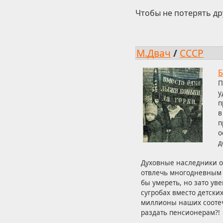
Чтобы не потерять др
М.Двач
/
СССР
Б
П
у
п
в
п
о
д
Духовные наследники о
отвлечь многодневным 
бы умереть, но зато у
сугробах вместо детски
миллионы наших соотече
раздать пенсионерам?!