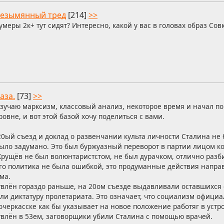
езымянный тред
[214]
>>
умеры 2к+ тут сидят? Интересно, какой у вас в головах образ Сов
аза.
[73]
>>
зучаю марксизм, классовый анализ, некоторое время и начал п
ровне, и вот этой базой хочу поделиться с вами.
20ый съезд и доклад о развенчании культа личности Сталина не 
ыло задумано. Это был буржуазный переворот в партии лицом ко
Хрущёв не был волюнтаристстом, не был дурачком, отлично разб
го политика не была ошибкой, это продуманные действия напр
ма.
твлён гораздо раньше, на 20ом съезде выдавливали оставшихся 
ли диктатуру пролетариата. Это означает, что социализм официа
очеркасске как бы указывает на новое положение работяг в устр
твлён в 53ем, заговорщики убили Сталина с помощью врачей.