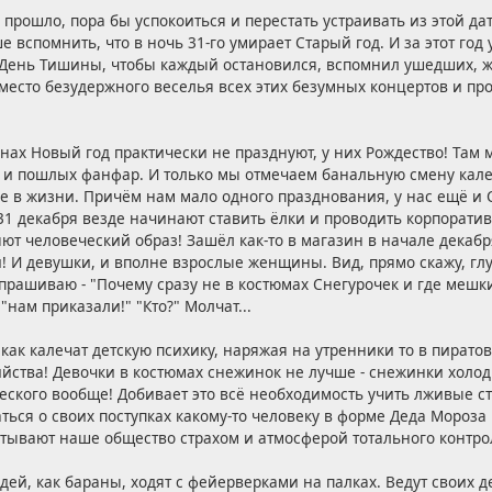
 прошло, пора бы успокоиться и перестать устраивать из этой да
е вспомнить, что в ночь 31-го умирает Старый год. И за этот го
 День Тишины, чтобы каждый остановился, вспомнил ушедших, ж
вместо безудержного веселья всех этих безумных концертов и п
ах Новый год практически не празднуют, у них Рождество! Там
в и пошлых фанфар. И только мы отмечаем банальную смену кале
е в жизни. Причём нам мало одного празднования, у нас ещё и 
 31 декабря везде начинают ставить ёлки и проводить корпоратив
яют человеческий образ! Зашёл как-то в магазин в начале декабря
 И девушки, и вполне взрослые женщины. Вид, прямо скажу, глу
 спрашиваю - "Почему сразу не в костюмах Снегурочек и где мешк
 "нам приказали!" "Кто?" Молчат...
как калечат детскую психику, наряжая на утренники то в пиратов
ийства! Девочки в костюмах снежинок не лучше - снежинки холо
еского вообще! Добивает это всё необходимость учить лживые ст
ться о своих поступках какому-то человеку в форме Деда Мороза
итывают наше общество страхом и атмосферой тотального контро
дей, как бараны, ходят с фейерверками на палках. Ведут своих д