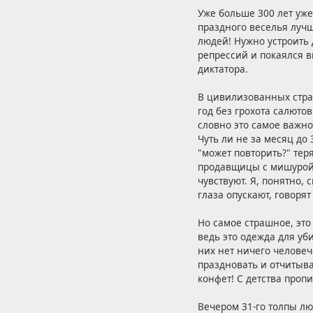
Уже больше 300 лет уже
праздного веселья лучш
людей! Нужно устроить
репрессий и покаялся 
диктатора.
В цивилизованных стран
год без грохота салюто
словно это самое важно
Чуть ли не за месяц до
"может повторить?" тер
продавщицы с мишурой!
чувствуют. Я, понятно,
глаза опускают, говорят
Но самое страшное, это 
ведь это одежда для уб
них нет ничего человеч
праздновать и отчитыва
конфет! С детства проп
Вечером 31-го толпы лю