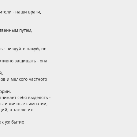
тели - наши враги,
твенным путем,
ь - пиздуйте нахуй, не
ктивно защищать - она
й.
ов и мелкого частного
тории.
начинает себя выделять -
ры и личные симпатии,
ий, а так же их
ак уж бытие