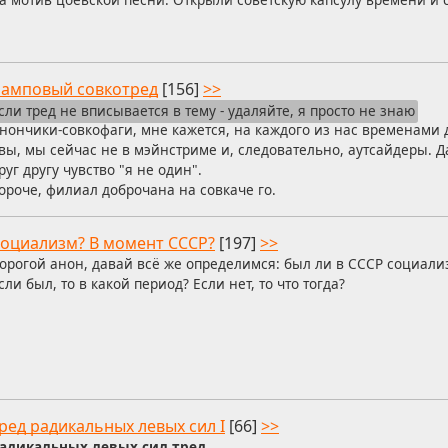
амповый совкотред
[156]
>>
сли тред не вписывается в тему - удаляйте, я просто не знаю
нончики-совкофаги, мне кажется, на каждого из нас временами
вы, мы сейчас не в мэйнстриме и, следовательно, аутсайдеры. Д
руг другу чувство "я не один".
ороче, филиал доброчана на совкаче го.
оциализм? В момент СССР?
[197]
>>
орогой анон, давай всë же определимся: был ли в СССР социал
сли был, то в какой период? Если нет, то что тогда?
ред радикальных левых сил I
[66]
>>
адикальных левых сил тред.