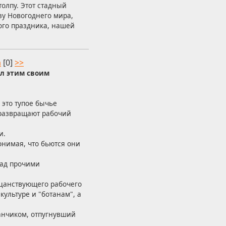
толпу. Этот стадный
зу Новогоднего мира,
ого праздника, нашей
а
[0]
>>
ол этим своим
 это тупое бычье
 развращают рабочий
и.
онимая, что бьются они
над прочими
ацанствующего рабочего
ультуре и "ботанам", а
анчиком, отпугнувший