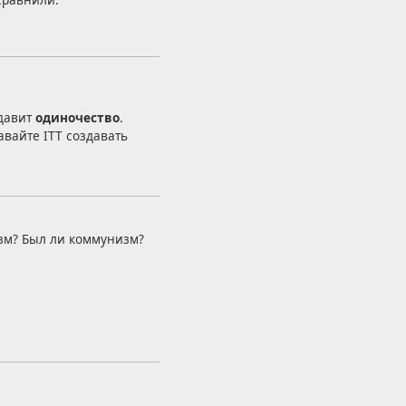
 давит
одиночество
.
авайте ITT создавать
изм? Был ли коммунизм?