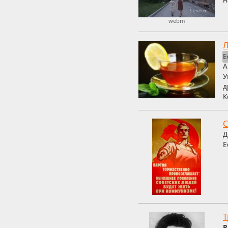
webm
Л
Е
А
У
д
К
С
Д
Е
Т
Р