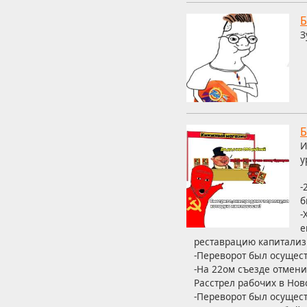
Б
З
Б
И
у
-
б
-
е
реставрацию капитализ
-Переворот был осущес
-На 22ом съезде отмени
Расстрел рабочих в Нов
-Переворот был осущес