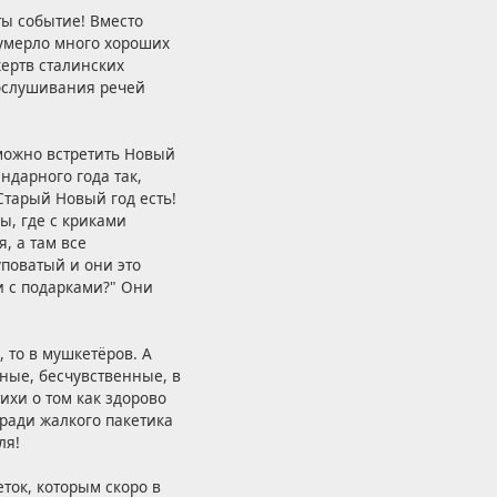
ты событие! Вместо
д умерло много хороших
ертв сталинских
рослушивания речей
 можно встретить Новый
ндарного года так,
Старый Новый год есть!
ы, где с криками
, а там все
поватый и они это
и с подарками?" Они
, то в мушкетёров. А
дные, бесчувственные, в
ихи о том как здорово
 ради жалкого пакетика
ля!
еток, которым скоро в