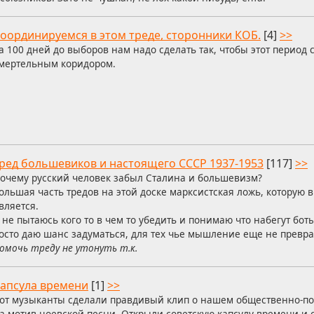
оординируемся в этом треде, сторонники КОБ.
[4]
>>
а 100 дней до выборов нам надо сделать так, чтобы этот период 
мертельным коридором.
ред большевиков и настоящего СССР 1937-1953
[117]
>>
очему русский человек забыл Сталина и большевизм?
ольшая часть тредов на этой доске марксистская ложь, которую в
вляется.
 не пытаюсь кого то в чем то убедить и понимаю что набегут бот
росто даю шанс задуматься, для тех чье мышление еще не превра
омочь треду не утонуть т.к.
апсула времени
[1]
>>
от музыканты сделали правдивый клип о нашем общественно-п
а мотив цоевской песни. Открыли советскую капсулу времени и 