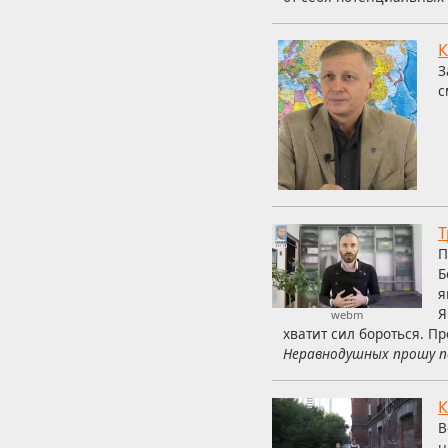
К
З
с
Т
П
Б
я
Я
webm
хватит сил бороться. П
Неравнодушных прошу п
К
В
н