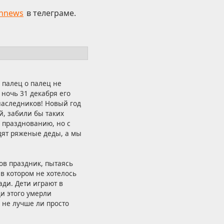
hnews
в телеграме.
 палец о палец не
 ночь 31 декабря его
 наследников! Новый год
й, забили бы таких
к празднованию, но с
дят ряженые деды, а мы
ов праздник, пытаясь
в котором не хотелось
ди. Дети играют в
ди этого умерли
 не лучше ли просто