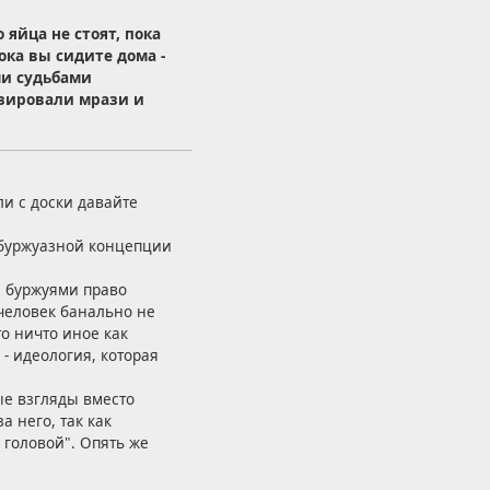
яйца не стоят, пока
ока вы сидите дома -
ми судьбами
изировали мрази и
и с доски давайте
 буржуазной концепции
е буржуями право
 человек банально не
то ничто иное как
- идеология, которая
ые взгляды вместо
а него, так как
 головой". Опять же