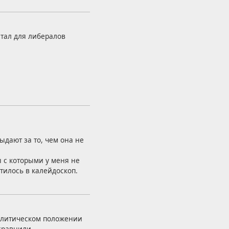
стал для либералов
ыдают за то, чем она не
ы с которыми у меня не
тилось в калейдоскоп.
олитическом положении
сравнили.