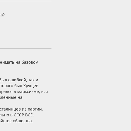
ка?
онимать на базовом
был ошибкой, так и
торого был Хрущёв.
ирался в марксизме, вся
авленные на
сталинцев из партии.
льно в СССР ВСЁ.
ойстве общества.