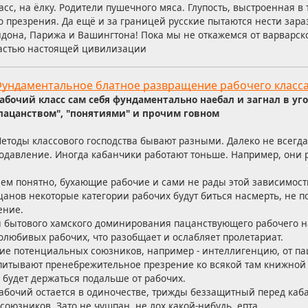
сс, на ёлку. Родители пушечного мяса. Глупость, выстроенная в 
о презрения. Да ещё и за границей русские пытаются нести зара
ндона, Парижа и Вашингтона! Пока мы не откажемся от варварск
 частью настоящей цивилизации
ундаментальное блатное развращение рабочего класс
абочий класс сам себя фундаментально наебал и загнал в уг
пацанством", "понятиями" и прочим говном
етоды классового господства бывают разными. Далеко не всегда
одавление. Иногда кабанчики работают тоньше. Например, они
 всем понятно, бухающие рабочие и сами не рады этой зависимост
ацанов некоторые категории рабочих будут биться насмерть, не п
ение.
ия бытового хамского доминирования пацанствующего рабочего 
любивых рабочих, что разобщает и ослабляет пролетариат.
ание потенциальных союзников, например - интеллигенцию, от п
питывают пренебрежительное презрение ко всякой там книжной к
 будет держаться подальше от рабочих.
абочий остается в одиночестве, трижды беззащитный перед каб
союзников. Зато не чушпан, не лох какой-нибудь, епта.