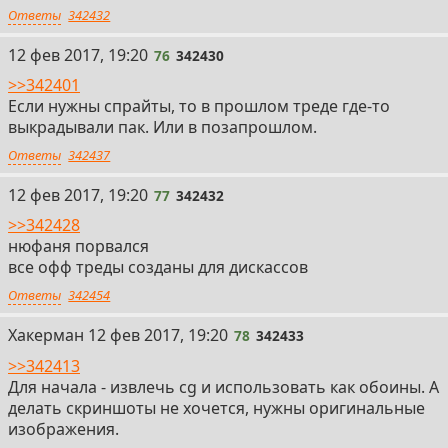
Ответы
342432
76
12 фев 2017, 19:20
76
342430
>>342401
Если нужны спрайты, то в прошлом треде где-то
выкрадывали пак. Или в позапрошлом.
Ответы
342437
77
12 фев 2017, 19:20
77
342432
>>342428
нюфаня порвался
все офф треды созданы для дискассов
Ответы
342454
78
Хакерман
12 фев 2017, 19:20
78
342433
>>342413
Для начала - извлечь cg и использовать как обоины. А
делать скриншоты не хочется, нужны оригинальные
изображения.