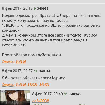
9
8 фев 2017, 20:19
9
340938
Недавно досмотрел Врата Штайнера, но т.к. в инглиш
не могу, хочу задать пару вопросов.
1. ВШ0 - это продолжение ВШ или развитие одной из
концовок?
2. Чем в конечном итоге все закончится-то? Курису
спасут или кто-то да выпилится и хэппи-энда в
истории нет?
Проспойлери пожалуйста, анон.
Ответы
340946
10
8 фев 2017, 20:37
10
340944
Я бы хотел облизать соски Курису.
Ответы
340946
340950
341051
11
8 фев 2017, 20:40
11
340946
>>340938