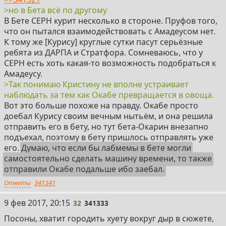
>но в Бета всё по другому
В Бете СЕРН курит несколько в стороне. Пруфов того,
что он пытался взаимодействовать с Амадеусом нет.
К тому же [Курису] круглые сутки пасут серьёзные
ребята из ДАРПА и Стратфора. Сомневаюсь, что у
СЕРН есть хоть какая-то возможность подобраться к
Амадеусу.
>Так понимаю Кристину не вполне устраивает
наблюдать за тем как Окабе превращается в овоща.
Вот это больше похоже на правду. Окабе просто
доебал Курису своим вечным нытьём, и она решила
отправить его в бету, но тут бета-Окарин внезапно
подъехал, поэтому в бету пришлось отправлять уже
его.
Думаю, что если бы лабмемы в бете могли
самостоятельно сделать машину времени, то также
отправили Окабе подальше ибо заебал.
Ответы
341341
32
9 фев 2017, 20:15
32
341333
Посоны, хватит городить хуету вокруг дыр в сюжете,