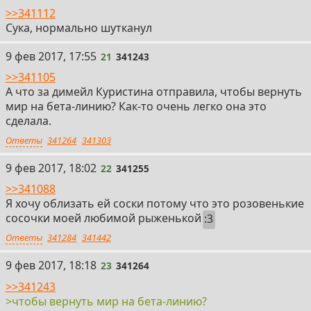
>>341112
Сука, нормально шутканул
21
9 фев 2017, 17:55
21
341243
>>341105
А что за димейл Куристина отправила, чтобы вернуть
мир на бета-линию? Как-то очень легко она это
сделала.
Ответы
341264
341303
22
9 фев 2017, 18:02
22
341255
>>341088
Я хочу облизать ей соски потому что это розовенькие
сосочки моей любимой рыженькой
:3
Ответы
341284
341442
23
9 фев 2017, 18:18
23
341264
>>341243
>чтобы вернуть мир на бета-линию?