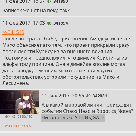
47
11 фев 2017, 16:57
47
341990
Записок же нет на пеку, так?
48
11 фев 2017, 17:03
48
341994
>>341549
После возврата Окабе, приложение Амадеус исчезает.
Махо объясняет это тем, что проект прикрыли сразу
после смерти Курису из-за внешнего влияния.
Поэтому я и предположил, что димейл Кристины из
альфы тому причина. Она в димейле вполне могла
дать наводку тем психам, которые при других
обстоятельствах устроили покушение на Махо и
Лескинена.
49
11 фев 2017, 20:56
49
342081
А в какой мировой линии происходят
события Chaos;Head и Robotics;Notes?
664 Кб, 2880x1801
Читал только STEINS;GATE
Ответы
342090