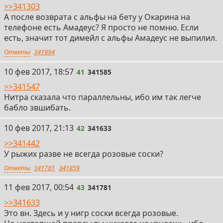
>>341303
А после возврата с альфы на бету у Окарина на
телефоне есть Амадеус? Я просто не помню. Если
есть, значит тот димейл с альфы Амадеус не выпилил.
Ответы
341994
41
10 фев 2017, 18:57
41
341585
>>341547
Нитра сказала что параллельны, ибо им так легче
бабло звшибать.
42
10 фев 2017, 21:13
42
341633
>>341442
У рыжих разве не всегда розовые соски?
Ответы
341781
341859
43
11 фев 2017, 00:54
43
341781
>>341633
Это вн. Здесь и у нигр соски всегда розовые.