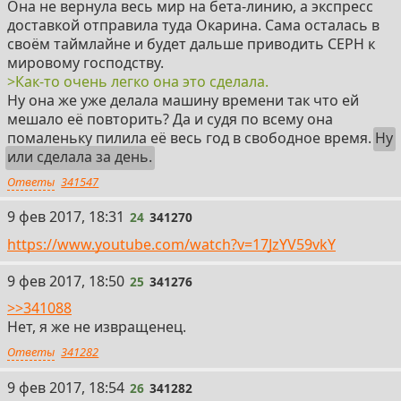
Она не вернула весь мир на бета-линию, а экспресс
доставкой отправила туда Окарина. Сама осталась в
своём таймлайне и будет дальше приводить СЕРН к
мировому господству.
>Как-то очень легко она это сделала.
Ну она же уже делала машину времени так что ей
мешало её повторить? Да и судя по всему она
помаленьку пилила её весь год в свободное время.
Ну
или сделала за день.
Ответы
341547
24
9 фев 2017, 18:31
24
341270
https://www.youtube.com/watch?v=17JzYV59vkY
25
9 фев 2017, 18:50
25
341276
>>341088
Нет, я же не извращенец.
Ответы
341282
26
9 фев 2017, 18:54
26
341282