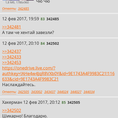
Чю Чю
1,8 Мб, 1786x960
Ответы
342485
83
12 фев 2017, 19:59
83
342485
>>342481
А там че хентай завезли?
84
12 фев 2017, 20:10
84
342502
>>342437
>>342433
>>342453
https://onedrive.live.com/?
authkey=!AHe4w4JqR8VXb0Y&id=9E1743A4F9983C21!116
633&cid=9E1743A4F9983C21
Наслаждайтесь.
Ответы
342505
343002
343437
344024
344027
344034
85
Хакерман
12 фев 2017, 20:12
85
342505
>>342502
Шикарно! Благодарю.