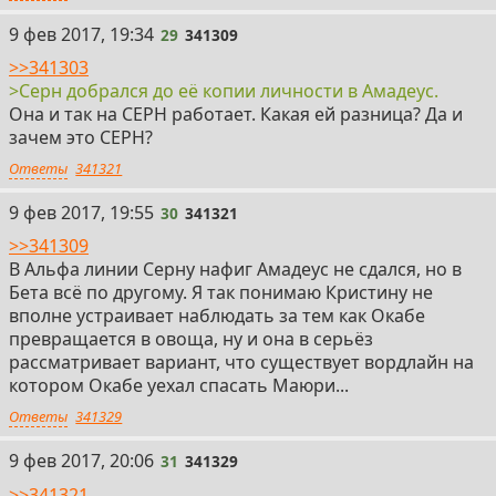
29
9 фев 2017, 19:34
29
341309
>>341303
>Серн добрался до её копии личности в Амадеус.
Она и так на СЕРН работает. Какая ей разница? Да и
зачем это СЕРН?
Ответы
341321
30
9 фев 2017, 19:55
30
341321
>>341309
В Альфа линии Серну нафиг Амадеус не сдался, но в
Бета всё по другому. Я так понимаю Кристину не
вполне устраивает наблюдать за тем как Окабе
превращается в овоща, ну и она в серьёз
рассматривает вариант, что существует вордлайн на
котором Окабе уехал спасать Маюри...
Ответы
341329
31
9 фев 2017, 20:06
31
341329
>>341321