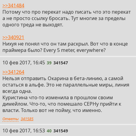
>>341484
Потому что про перекат надо писать что это перекат
а не просто ссылку бросать. Тут многие за пределы
одного треда не выходят.
>>340921
Нихуя не понял что он там раскрыл. Вот что в конце
праймера было? Every 5 meter, everywhere?
39
10 фев 2017, 16:45
39
341547
>>341264
Нельзя отправить Окарина в бета-линию, а самой
остаться в альфе. Это не параллельные миры, линия
всегда одна.
Куристина что-то изменила в прошлом своим
димейлом. Что-то, что помешало СЕРНу прийти к
власти. Только вот не пойму, что именно.
Ответы
341585
40
10 фев 2017, 16:53
40
341549