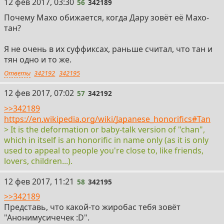
56
12 фев 2017, 03:30
56
342189
Почему Махо обижается, когда Дару зовёт её Махо-
тан?
Я не очень в их суффиксах, раньше считал, что тан и
тян одно и то же.
Ответы
342192
342195
57
12 фев 2017, 07:02
57
342192
>>342189
https://en.wikipedia.org/wiki/Japanese_honorifics#Tan
> It is the deformation or baby-talk version of "chan",
which in itself is an honorific in name only (as it is only
used to appeal to people you're close to, like friends,
lovers, children...).
58
12 фев 2017, 11:21
58
342195
>>342189
Представь, что какой-то жиробас тебя зовёт
"Анонимусичечек :D".