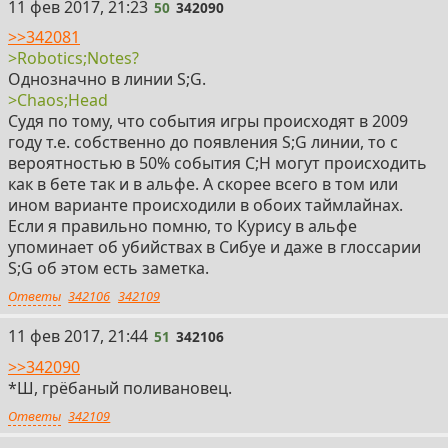
50
11 фев 2017, 21:23
50
342090
>>342081
>Robotics;Notes?
Однозначно в линии S;G.
>Chaos;Head
Судя по тому, что события игры происходят в 2009
году т.е. собственно до появления S;G линии, то с
вероятностью в 50% события C;H могут происходить
как в бете так и в альфе. А скорее всего в том или
ином варианте происходили в обоих таймлайнах.
Если я правильно помню, то Курису в альфе
упоминает об убийствах в Сибуе и даже в глоссарии
S;G об этом есть заметка.
Ответы
342106
342109
51
11 фев 2017, 21:44
51
342106
>>342090
*Ш, грёбаный поливановец.
Ответы
342109