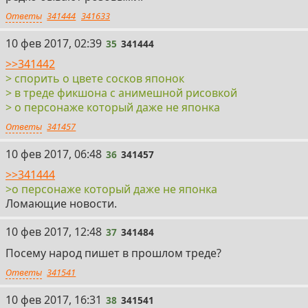
Ответы
341444
341633
35
10 фев 2017, 02:39
35
341444
>>341442
> спорить о цвете сосков японок
> в треде фикшона с анимешной рисовкой
> о персонаже который даже не японка
Ответы
341457
36
10 фев 2017, 06:48
36
341457
>>341444
>о персонаже который даже не японка
Ломающие новости.
37
10 фев 2017, 12:48
37
341484
Посему народ пишет в прошлом треде?
Ответы
341541
38
10 фев 2017, 16:31
38
341541