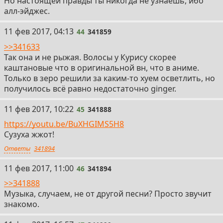
Но настоящей правды ты никогда не узнаешь, ибо
алл-эйджес.
44
11 фев 2017, 04:13
44
341859
>>341633
Так она и не рыжая. Волосы у Курису скорее
каштановые что в оригинальной вн, что в аниме.
Только в зеро решили за каким-то хуем осветлить, но
получилось всё равно недостаточно ginger.
45
11 фев 2017, 10:22
45
341888
https://youtu.be/BuXHGIMS5H8
Сузуха жжот!
Ответы
341894
46
11 фев 2017, 11:00
46
341894
>>341888
Музыка, случаем, не от другой песни? Просто звучит
знакомо.