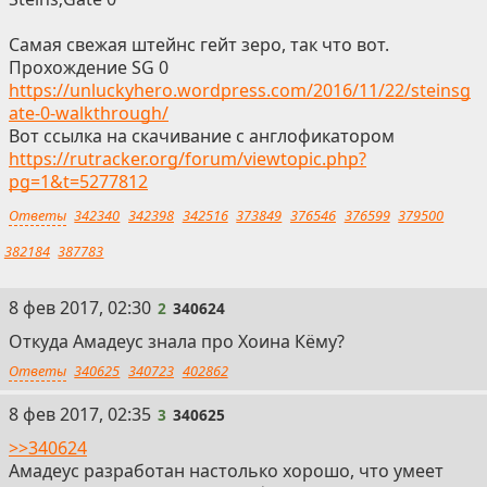
Самая свежая штейнс гейт зеро, так что вот.
Прохождение SG 0
https://unluckyhero.wordpress.com/2016/11/22/steinsg
ate-0-walkthrough/
Вот ссылка на скачивание с англофикатором
https://rutracker.org/forum/viewtopic.php?
pg=1&t=5277812
Ответы
342340
342398
342516
373849
376546
376599
379500
382184
387783
2
8 фев 2017, 02:30
2
340624
Откуда Амадеус знала про Хоина Кёму?
Ответы
340625
340723
402862
3
8 фев 2017, 02:35
3
340625
>>340624
Амадеус разработан настолько хорошо, что умеет