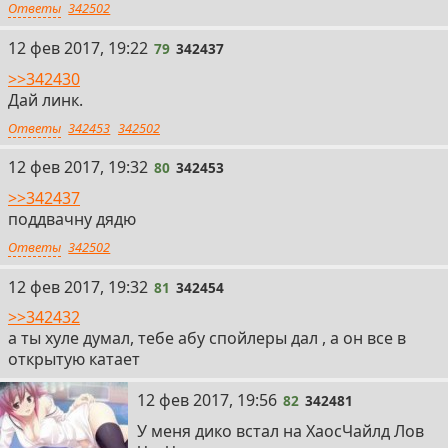
Ответы
342502
79
12 фев 2017, 19:22
79
342437
>>342430
Дай линк.
Ответы
342453
342502
80
12 фев 2017, 19:32
80
342453
>>342437
поддвачну дядю
Ответы
342502
81
12 фев 2017, 19:32
81
342454
>>342432
а ты хуле думал, тебе абу спойлеры дал , а он все в
открытую катает
82
12 фев 2017, 19:56
82
342481
У меня дико встал на ХаосЧайлд Лов