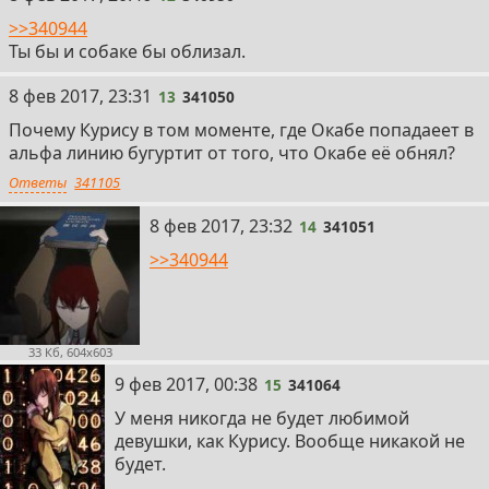
>>340944
Ты бы и собаке бы облизал.
13
8 фев 2017, 23:31
13
341050
Почему Курису в том моменте, где Окабе попадаеет в
альфа линию бугуртит от того, что Окабе её обнял?
Ответы
341105
14
8 фев 2017, 23:32
14
341051
>>340944
33 Кб, 604x603
15
9 фев 2017, 00:38
15
341064
У меня никогда не будет любимой
девушки, как Курису. Вообще никакой не
будет.