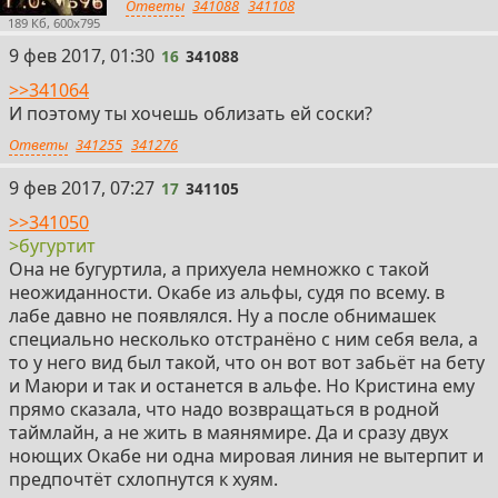
Ответы
341088
341108
189 Кб, 600x795
16
9 фев 2017, 01:30
16
341088
>>341064
И поэтому ты хочешь облизать ей соски?
Ответы
341255
341276
17
9 фев 2017, 07:27
17
341105
>>341050
>бугуртит
Она не бугуртила, а прихуела немножко с такой
неожиданности. Окабе из альфы, судя по всему. в
лабе давно не появлялся. Ну а после обнимашек
специально несколько отстранёно с ним себя вела, а
то у него вид был такой, что он вот вот забьёт на бету
и Маюри и так и останется в альфе. Но Кристина ему
прямо сказала, что надо возвращаться в родной
таймлайн, а не жить в маянямире. Да и сразу двух
ноющих Окабе ни одна мировая линия не вытерпит и
предпочтёт схлопнутся к хуям.