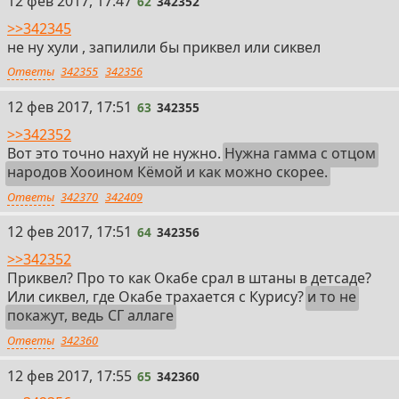
12 фев 2017, 17:47
62
342352
>>342345
не ну хули , запилили бы приквел или сиквел
Ответы
342355
342356
63
12 фев 2017, 17:51
63
342355
>>342352
Вот это точно нахуй не нужно.
Нужна гамма с отцом
народов Хооином Кёмой и как можно скорее.
Ответы
342370
342409
64
12 фев 2017, 17:51
64
342356
>>342352
Приквел? Про то как Окабе срал в штаны в детсаде?
Или сиквел, где Окабе трахается с Курису?
и то не
покажут, ведь СГ аллаге
Ответы
342360
65
12 фев 2017, 17:55
65
342360