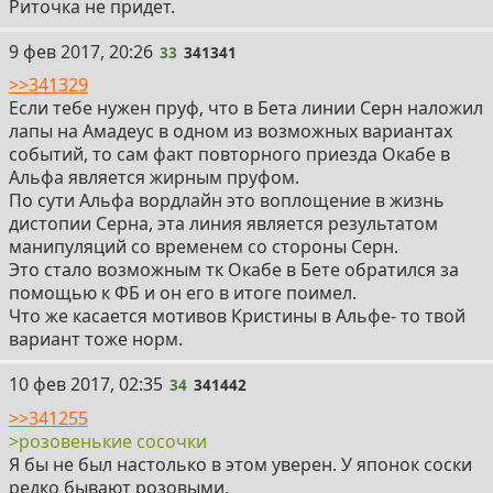
Риточка не придет.
33
9 фев 2017, 20:26
33
341341
>>341329
Если тебе нужен пруф, что в Бета линии Серн наложил
лапы на Амадеус в одном из возможных вариантах
событий, то сам факт повторного приезда Окабе в
Альфа является жирным пруфом.
По сути Альфа вордлайн это воплощение в жизнь
дистопии Серна, эта линия является результатом
манипуляций со временем со стороны Серн.
Это стало возможным тк Окабе в Бете обратился за
помощью к ФБ и он его в итоге поимел.
Что же касается мотивов Кристины в Альфе- то твой
вариант тоже норм.
34
10 фев 2017, 02:35
34
341442
>>341255
>розовенькие сосочки
Я бы не был настолько в этом уверен. У японок соски
редко бывают розовыми.