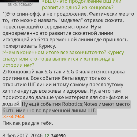
>ВШ0 - это продолжение ВШ или
135 Кб, 1030x604
развитие одной из концовок?
1)Это спин-офф, а не продолжение. Фактически же это
то, что можно назвать "мидквел" отрезок сюжета,
повествующий о середине истории. Ну и
одновременно это развитие сюжетной линии
исходящей из бета временной линии где пришлось
пожертвовать Курису.
>Чем в конечном итоге все закончится-то? Курису
спасут или кто-то да выпилится и хэппи-энда в
истории нет?
2) Концовкой как S;G так и S;G 0 является концовка
оригинала. Все события беты ведут только к
открытию ШГ линии и тому самому пресловутому
хэппи-энду где все живы и здоровы. Ну, а что там
происходило дальше уже материал для фанфиков и
додзей.
Ну ещё события Robotics;Notes имеют место
быть именно во временной линии ШГ.
>>340944
Пик как раз для тебя.
12
8 фев 2017, 20:46
12
340950