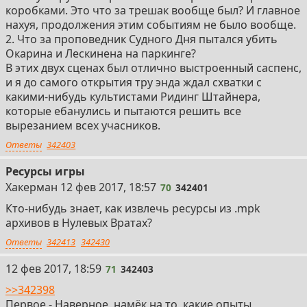
коробками. Это что за трешак вообще был? И главное
нахуя, продолжения этим событиям не было вообще.
2. Что за проповедник Судного Дня пытался убить
Окарина и Лескинена на паркинге?
В этих двух сценах был отлично выстроенный саспенс,
и я до самого открытия тру энда ждал схватки с
какими-нибудь культистами Ридинг Штайнера,
которые ебанулись и пытаются решить все
вырезанием всех учасников.
Ответы
342403
Ресурсы игры
70
Хакерман
12 фев 2017, 18:57
70
342401
Кто-нибудь знает, как извлечь ресурсы из .mpk
архивов в Нулевых Вратах?
Ответы
342413
342430
71
12 фев 2017, 18:59
71
342403
>>342398
Первое - Наверное, намёк на то, какие опыты