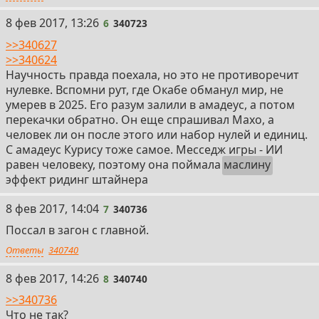
6
8 фев 2017, 13:26
6
340723
>>340627
>>340624
Научность правда поехала, но это не противоречит
нулевке. Вспомни рут, где Окабе обманул мир, не
умерев в 2025. Его разум залили в амадеус, а потом
перекачки обратно. Он еще спрашивал Махо, а
человек ли он после этого или набор нулей и единиц.
С амадеус Курису тоже самое. Месседж игры - ИИ
равен человеку, поэтому она поймала
маслину
эффект ридинг штайнера
7
8 фев 2017, 14:04
7
340736
Поссал в загон с главной.
Ответы
340740
8
8 фев 2017, 14:26
8
340740
>>340736
Что не так?