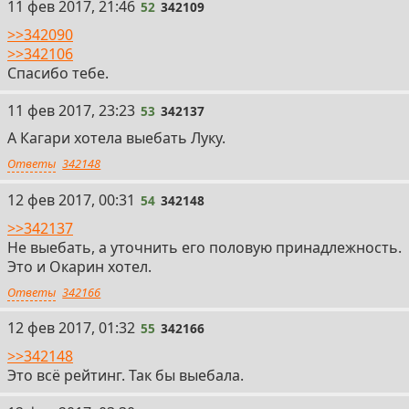
52
11 фев 2017, 21:46
52
342109
>>342090
>>342106
Спасибо тебе.
53
11 фев 2017, 23:23
53
342137
А Кагари хотела выебать Луку.
Ответы
342148
54
12 фев 2017, 00:31
54
342148
>>342137
Не выебать, а уточнить его половую принадлежность.
Это и Окарин хотел.
Ответы
342166
55
12 фев 2017, 01:32
55
342166
>>342148
Это всё рейтинг. Так бы выебала.