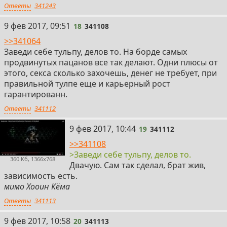
Ответы
341243
18
9 фев 2017, 09:51
18
341108
>>341064
Заведи себе тульпу, делов то. На борде самых
продвинутых пацанов все так делают. Одни плюсы от
этого, секса сколько захочешь, денег не требует, при
правильной тулпе еще и карьерный рост
гарантированн.
Ответы
341112
19
9 фев 2017, 10:44
19
341112
>>341108
>Заведи себе тульпу, делов то.
360 Кб, 1366x768
Двачую. Сам так сделал, брат жив,
зависимость есть.
мимо Хооин Кёма
Ответы
341113
20
9 фев 2017, 10:58
20
341113