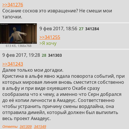
>>341276
Сосание сосков это извращение? Не смеши мои
тапочки.
27
9 фев 2017, 18:56
27
341284
>>341255
>Я хочу
613 Кб, 1366x768
28
9 фев 2017, 19:28
28
341303
>>341243
Далее только мои догадки.
Кристина в альфе явно ждала поворота событий, при
которых мировая линия вновь сместится собственно
в альфу и при виде охуевшего Окабе сразу
сообразила что к чему, а именно что Серн добрался
до её копии личности в Амадеус. Соответственно
чтобы устранить причину смены вордлайна, она
отправила димейл, который должен был выпилить
весь проект Амадеус.
Ответы
341309
341549