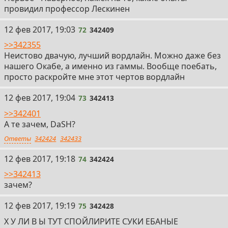
провидил профессор Лескинен
72
12 фев 2017, 19:03
72
342409
>>342355
Неистово двачую, лучший вордлайн. Можно даже без
нашего Окабе, а именно из гаммы. Вообще поебать,
просто раскройте мне этот чертов вордлайн
73
12 фев 2017, 19:04
73
342413
>>342401
А те зачем, DaSH?
Ответы
342424
342433
74
12 фев 2017, 19:18
74
342424
>>342413
зачем?
75
12 фев 2017, 19:19
75
342428
Х У ЛИ В Ы ТУТ СПОЙЛИРИТЕ СУКИ ЕБАНЫЕ