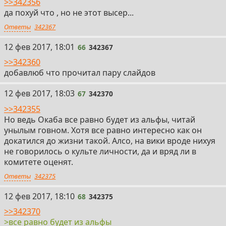
>>342356
да похуй что , но не этот высер...
Ответы
342367
66
12 фев 2017, 18:01
66
342367
>>342360
добавлюб что прочитал пару слайдов
67
12 фев 2017, 18:03
67
342370
>>342355
Но ведь Окаба все равно будет из альфы, читай
унылым говном. Хотя все равно интересно как он
докатился до жизни такой. Алсо, на вики вроде нихуя
не говорилось о культе личности, да и вряд ли в
комитете оценят.
Ответы
342375
68
12 фев 2017, 18:10
68
342375
>>342370
>все равно будет из альфы