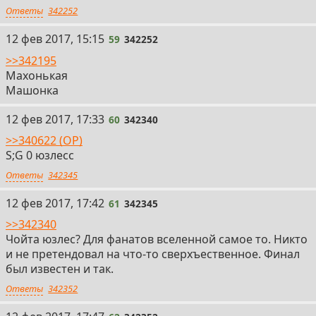
Ответы
342252
59
12 фев 2017, 15:15
59
342252
>>342195
Махонькая
Машонка
60
12 фев 2017, 17:33
60
342340
>>340622 (OP)
S;G 0 юзлесс
Ответы
342345
61
12 фев 2017, 17:42
61
342345
>>342340
Чойта юзлес? Для фанатов вселенной самое то. Никто
и не претендовал на что-то сверхъественное. Финал
был известен и так.
Ответы
342352
62