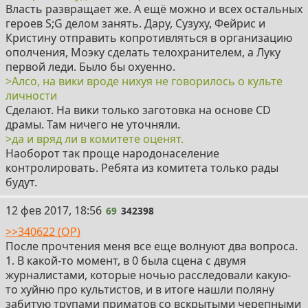
Власть развращает же. А ещё можно и всех остальных
героев S;G делом занять. Дару, Сузуху, Фейрис и
Кристину отправить копротивляться в организацию
ополчения, Моэку сделать телохранителем, а Луку
первой леди. Было бы охуенно.
>Алсо, на вики вроде нихуя не говорилось о культе
личности
Сделают. На вики только заготовка на основе CD
драмы. Там ничего не уточняли.
>да и вряд ли в комитете оценят.
Наоборот так проще народонаселение
контролировать. Ребята из комитета только рады
будут.
69
12 фев 2017, 18:56
69
342398
>>340622 (OP)
После прочтения меня все еще волнуют два вопроса.
1. В какой-то момент, в 0 была сцена с двумя
журналистами, которые ночью расследовали какую-
то хуйню про культистов, и в итоге нашли поляну
забитую трупами приматов со вскрытыми черепными