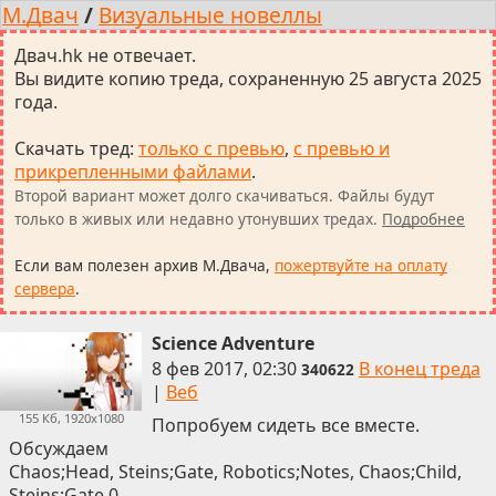
М.Двач
/
Визуальные новеллы
Двач.hk не отвечает.
Вы видите копию треда, сохраненную 25 августа 2025
года.
Скачать тред
:
только с превью
,
с превью и
прикрепленными файлами
.
Второй вариант может долго скачиваться. Файлы будут
только в живых или недавно утонувших тредах.
Подробнее
Если вам полезен архив М.Двача,
пожертвуйте на оплату
сервера
.
Science Adventure
8 фев 2017, 02:30
В конец треда
340622
|
Веб
155 Кб, 1920x1080
Попробуем сидеть все вместе.
Обсуждаем
Chaos;Head, Steins;Gate, Robotics;Notes, Chaos;Child,
Steins;Gate 0