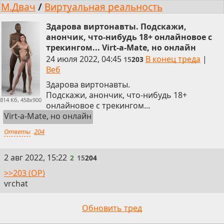
М.Двач
/
Виртуальная реальность
Здарова виртонавты. Подскажи,
анончик, что-нибудь 18+ онлайновое с
трекингом... Virt-a-Mate, но онлайн
24 июля 2022, 04:45
В конец треда
|
15
203
Веб
Здарова виртонавты.
Подскажи, анончик, что-нибудь 18+
814 Кб, 458x900
онлайновое с трекингом...
Virt-a-Mate, но онлайн
Ответы
204
2
2 авг 2022, 15:22
2
15
204
>>203 (OP)
vrchat
Обновить тред