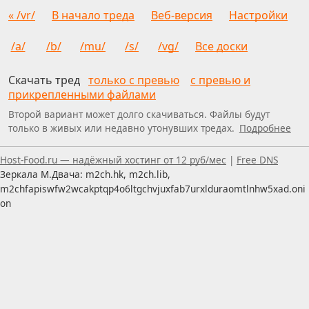
« /vr/
В начало треда
Веб-версия
Настройки
/a/
/b/
/mu/
/s/
/vg/
Все доски
Скачать тред
только с превью
с превью и
прикрепленными файлами
Второй вариант может долго скачиваться. Файлы будут
только в живых или недавно утонувших тредах.
Подробнее
Пользуетесь скринридером — пишите, что можно улуч
Host-Food.ru — надёжный хостинг от 12 руб/мес
|
Free DNS
Зеркала М.Двача: m2ch.hk, m2ch.lib,
m2chfapiswfw2wcakptqp4o6ltgchvjuxfab7urxlduraomtlnhw5xad.oni
on