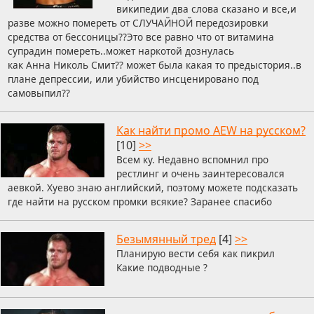
википедии два слова сказано и все,и
разве можно помереть от СЛУЧАЙНОЙ передозировки
средства от бессоницы??Это все равно что от витамина
супрадин помереть..может наркотой дознулась
как Анна Николь Смит?? может была какая то предыстория..в
плане депреcсии, или убийство инсценировано под
самовыпил??
Как найти промо AEW на русском?
[10]
>>
Всем ку. Недавно вспомнил про
рестлинг и очень заинтересовался
аевкой. Хуево знаю английский, поэтому можете подсказать
где найти на русском промки всякие? Заранее спасибо
Безымянный тред
[4]
>>
Планирую вести себя как пикрил
Какие подводные ?