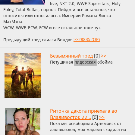
live, NXT 2.0, WWE Superstars, Holy
Foley, Total Bellas, порно с Пейдж и все остальное, что
относится или относилось к Империи Романа Винса
МакМэна.
WCW, WWF, ECW, FCW и все остальное тоже тут.
Предыдущий тред слился Вождю:
>>28835 (OP)
Безымянный тред
[0]
>>
Петушиная
пидорская
обойма
Риточка дакота приехала во
Владивосток ии...
[0]
>>
Пока мы освободили Артёмовск от
лахтакаклов, моя мадама сходила на