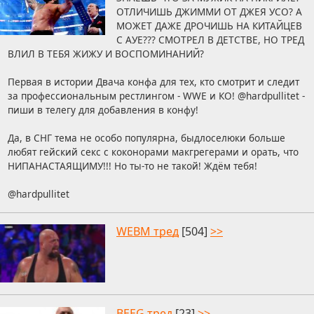
ОТЛИЧИШЬ ДЖИММИ ОТ ДЖЕЯ УСО? А
МОЖЕТ ДАЖЕ ДРОЧИШЬ НА КИТАЙЦЕВ
С АУЕ??? СМОТРЕЛ В ДЕТСТВЕ, НО ТРЕД
ВЛИЛ В ТЕБЯ ЖИЖУ И ВОСПОМИНАНИЙ?
Первая в истории Двача конфа для тех, кто смотрит и следит
за профессиональным рестлингом - WWE и КО! @hardpullitet -
пиши в телегу для добавления в конфу!
Да, в СНГ тема не особо популярна, быдлоселюки больше
любят гейский секс с коконорами макгрегерами и орать, что
НИПАНАСТАЯЩИМУ!!! Но ты-то не такой! Ждём тебя!
@hardpullitet
WEBM тред
[504]
>>
BEEG тред
[23]
>>