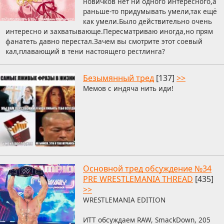
новичков нет ни одного интересного,а
раньше-то придумывать умели,так ещё
как умели.Было действительно очень
интересно и захватывающе.Пересматриваю иногда,но прям
фанатеть давно перестал.Зачем вы смотрите этот соевый
кал,плавающий в тени настоящего рестлинга?
Безымянный тред
[137]
>>
Мемов с индяча нить иди!
Основной тред обсуждение №34
PRE WRESTLEMANIA THREAD
[435]
>>
WRESTLEMANIA EDITION
ИТТ обсуждаем RAW, SmackDown, 205