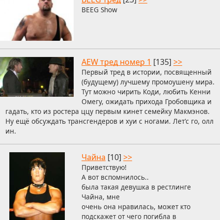
BEEG Show
AEW тред номер 1
[135]
>>
Первый тред в истории, посвященный
(будущему) лучшему промоушену мира.
Тут можно чирить Коди, любить Кенни
Омегу, ожидать прихода Гробовщика и
гадать, кто из ростера ццу первым кинет семейку Макмэнов.
Ну ещё обсуждать трансгендеров и хуи с ногами. Лет'с го, олл
ин.
Чайна
[10]
>>
Приветствую!
А вот вспомнилось..
была такая девушка в рестлинге
Чайна, мне
очень она нравилась, может кто
подскажет от чего погибла в