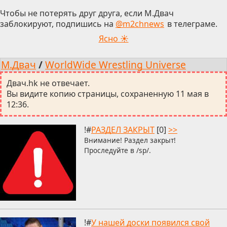
Чтобы не потерять друг друга, если М.Двач
заблокируют, подпишись на
@m2chnews
в телеграме.
Ясно ☀
М.Двач
/
WorldWide Wrestling Universe
Двач.hk не отвечает.
Вы видите копию страницы, сохраненную 11 мая в
12:36.
!#
РАЗДЕЛ ЗАКРЫТ
[0]
>>
Внимание! Раздел закрыт!
Проследуйте в /sp/.
!#
У нашей доски появился свой