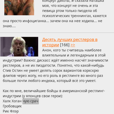
концерт дакоты, и сказала наташка
моя, что концерт не очень и эта
певица ртом только пиздела об
психолгических треннингах, кажется
она просто инфоциганка... зачем она на нее ходила... не
знаю....
Десять лучших рестлеров в
истории
[166]
>>
Анон, кого ты считаешь наиболее
влиятельным и легендарным в этой
индустрии? Важно: дискасс идёт именно насчёт значимости
рестлеров, а не их пиздатости. Понятно, что какой-нибудь
Стив Остин не умеет делять сорок вариантов коркскрю
флипов через жопу, но его роль в рестлинге во много раз
больше почти любого индюка, который всё это умеет.
Как по мне, величайшие бойцы в американской рестлинг-
индустрии (у японцев свои герои):
Халк Хоган
чую срач
Гробовщик
Рик Флэр