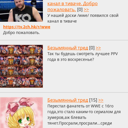
канал в тиваче. Добро
пожаловать.
[0]
>>
У нашей доски /wwe/ появился свой
канал в тиваче
https://tv.2ch.hk/r/wwe
Добро пожаловать.
Безымянный тред
[0]
>>
Так ты будешь смотреть лучшее PPV
года в это воскресенье?
Безымянный тред
[15]
>>
Перестал фанатеть от WWE с 16го
года,это стало каким-то сериалом для
зумеров,аж блевать
тянет.Просрали,просрали...среди