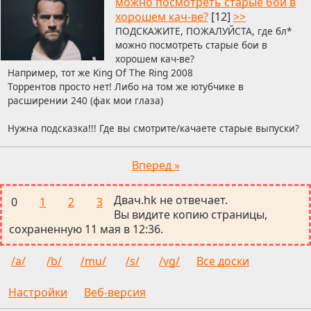
можно посмотреть старые бои в
хорошем кач-ве?
[12]
>>
ПОДСКАЖИТЕ, ПОЖАЛУЙСТА, где бл*
можно посмотреть старые бои в
хорошем кач-ве?
Например, тот же King Of The Ring 2008
Торрентов просто нет! Либо на том же ютубчике в
расширении 240 (фак мои глаза)
Нужна подсказка!!! Где вы смотрите/качаете старые выпуски?
Вперед »
Двач.hk не отвечает.
0
1
2
3
Вы видите копию страницы,
сохраненную 11 мая в 12:36.
/a/
/b/
/mu/
/s/
/vg/
Все доски
Настройки
Веб-версия