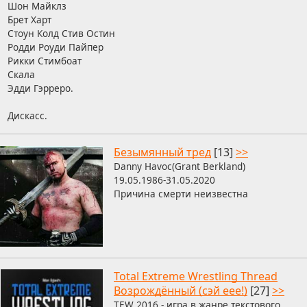
Шон Майклз
Брет Харт
Стоун Колд Стив Остин
Родди Роуди Пайпер
Рикки Стимбоат
Скала
Эдди Гэрреро.
Дискасс.
Безымянный тред
[13]
>>
Danny Havoc(Grant Berkland)
19.05.1986-31.05.2020
Причина смерти неизвестна
Total Extreme Wrestling Thread
Возрождённый (сэй еее!)
[27]
>>
TEW 2016 - игра в жанре текстового