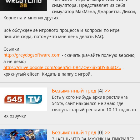
симулятора. Представляет из себя
симулятор МакМэна, Джарретта, Дикси,
Корнетта и многих других.
Всё обсуждение игрового процесса и вопросы по игре
пишите сюда, потому-что мне лень делать FAQ.
Ссылки:
http://greydogsoftware.com
- скачать (качайте полную версию,
а не демо)
https://drive.google.com/open?id=0B4ZOexjjixgDYjJubDZ..
-
крякнутый elicen. Кидать в папку с игрой.
Безымянный тред
[4]
>>
Есть у кого нибудь архив рестлинга
545tv, сайт накрылся не знаю где
глянуть старый рестлинг 10-11 годов от
их озвучки
Безымянный тред
[0]
>>
ЗНАЕШЬ ЧТО ЗА МУЖИК НА ПИКРИЛЕ?