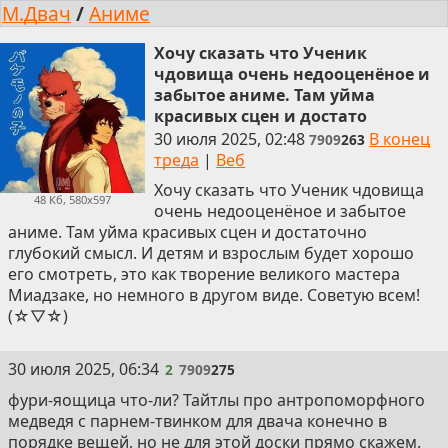
М.Двач
/
Аниме
Хочу сказать что Ученик
чдовища очень недооценёное и
забытое аниме. Там уйма
красивых сцен и достато
30 июля 2025, 02:48
В конец
7909
263
треда
|
Веб
Хочу сказать что Ученик чдовища
48 Кб, 580x597
очень недооценёное и забытое
аниме. Там уйма красивых сцен и достаточно
глубокий смысл. И детям и взрослым будет хорошо
его смотреть, это как творение великого мастера
Миадзаке, но немного в другом виде. Советую всем!
(☆▽☆)
2
30 июля 2025, 06:34
2
7909
275
фури-яощица что-ли? Тайтлы про антропоморфного
медведя с парнем-твинком для двача конечно в
порядке вещей, но не для этой доски прямо скажем.