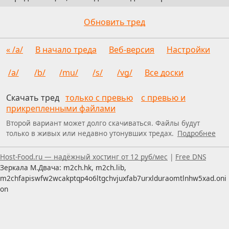
Обновить тред
« /a/
В начало треда
Веб-версия
Настройки
/a/
/b/
/mu/
/s/
/vg/
Все доски
Скачать тред
только с превью
с превью и
прикрепленными файлами
Второй вариант может долго скачиваться. Файлы будут
только в живых или недавно утонувших тредах.
Подробнее
Пользуетесь скринридером — пишите, что можно улуч
Host-Food.ru — надёжный хостинг от 12 руб/мес
|
Free DNS
Зеркала М.Двача: m2ch.hk, m2ch.lib,
m2chfapiswfw2wcakptqp4o6ltgchvjuxfab7urxlduraomtlnhw5xad.oni
on