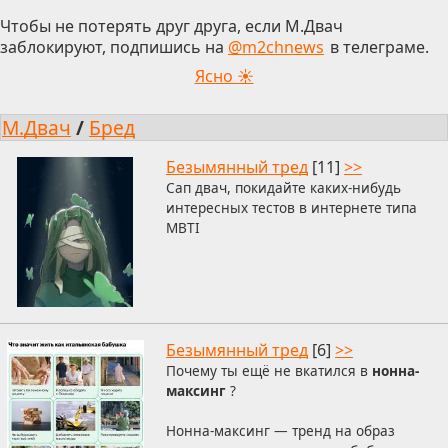
Чтобы не потерять друг друга, если М.Двач
заблокируют, подпишись на
@m2chnews
в телеграме.
Ясно ☀
М.Двач
/
Бред
Безымянный тред
[11]
>>
Сап двач, покидайте каких-нибудь
интересных тестов в интернете типа
MBTI
Безымянный тред
[6]
>>
Почему ты ещё не вкатился в
нонна-
максинг
?
Нонна-максинг — тренд на образ