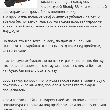
такая тема, я щас пользуюсь
клавиатурой Bloody B314, и меня в ней
все устраивает, кроме блять внешнего вида.
это просто немыслимое бесформенное уебище с какой-то
ебаной бесполезной геймерской подсветкой, геймерскими
клавишами блять, геймерскими завихрюшками какими-то,
тьфу, сука.
но поменять я ее тоже не могу, по причине наличия
НЕВЕРОЯТНО удобных кнопок (6,7,8,9) прям под пробелом,
как на скрине
я использую их буквально во всех играх и постоянно бинжу
что-то часто юзаемое, поэтому уже привык к ним и без них
как будто бы впадлу брать клаву.
собственно, вопрос - кто-то может посоветовать клавиатуру с
похожими кнопками под пробелом, может кто-то видел,
пользовался?
я сам пытался найти на маркет плейсах, но поиск просто по
"клавиатура с кнопками под пробелом" или по кол-ву клавиш
ничего не дал