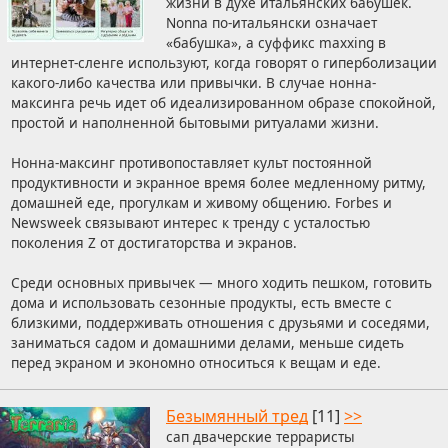
жизни в духе итальянских бабушек.
Nonna по-итальянски означает
«бабушка», а суффикс maxxing в
интернет-сленге используют, когда говорят о гиперболизации
какого-либо качества или привычки. В случае нонна-
максинга речь идет об идеализированном образе спокойной,
простой и наполненной бытовыми ритуалами жизни.
Нонна-максинг противопоставляет культ постоянной
продуктивности и экранное время более медленному ритму,
домашней еде, прогулкам и живому общению. Forbes и
Newsweek связывают интерес к тренду с усталостью
поколения Z от достигаторства и экранов.
Среди основных привычек — много ходить пешком, готовить
дома и использовать сезонные продукты, есть вместе с
близкими, поддерживать отношения с друзьями и соседями,
заниматься садом и домашними делами, меньше сидеть
перед экраном и экономно относиться к вещам и еде.
Безымянный тред
[11]
>>
сап двачерские терраристы