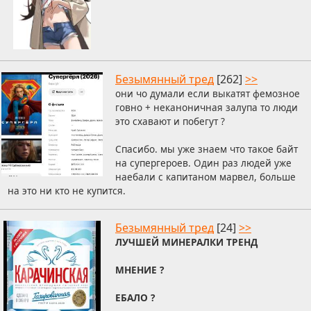
Безымянный тред
[262]
>>
они чо думали если выкатят фемозное
говно + неканоничная залупа то люди
это схавают и побегут ?
Спасибо. мы уже знаем что такое байт
на супергероев. Один раз людей уже
наебали с капитаном марвел, больше
на это ни кто не купится.
Безымянный тред
[24]
>>
ЛУЧШЕЙ МИНЕРАЛКИ ТРЕНД
МНЕНИЕ ?
ЕБАЛО ?