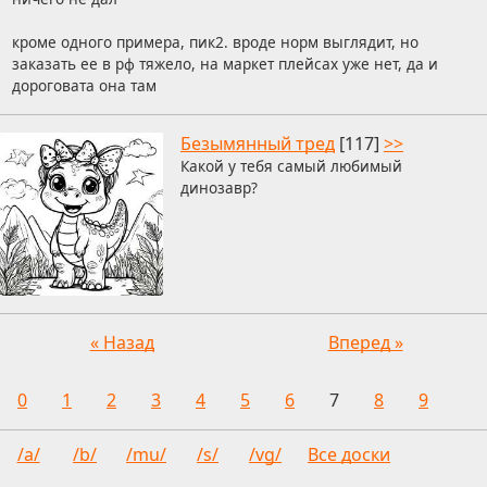
кроме одного примера, пик2. вроде норм выглядит, но
заказать ее в рф тяжело, на маркет плейсах уже нет, да и
дороговата она там
Безымянный тред
[117]
>>
Какой у тебя самый любимый
динозавр?
« Назад
Вперед »
0
1
2
3
4
5
6
7
8
9
/a/
/b/
/mu/
/s/
/vg/
Все доски