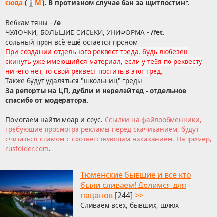
сюда
(
М
). В противном случае бан за щитпостинг.
Вебкам тяны -
/е
ЧУЛОЧКИ, БОЛЬШИЕ СИСЬКИ, УНИФОРМА -
/fet.
сольный прон всё ещё остается проном
При создании отдельного реквест треда, будь любезен
скинуть уже имеющийся материал, если у тебя по реквесту
ничего нет, то свой реквест постить в этот тред
.
Также будут удаляться "школьниц"-треды
За репорты на ЦП, дубли и нерелейтед - отдельное
спасибо от модератора.
Помогаем найти моар и соус.
Ссылки на файлообменники,
требующие просмотра рекламы перед скачиванием, будут
считаться спамом с соответствующим наказанием. Например,
rusfоlder.com
.
Тюменские бывшие и все кто
были сливаем! Делимся для
пацанов
[244]
>>
Сливаем всех, бывших, шлюх