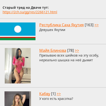
Старый тред на Дваче тут:
https://2ch.su/gg/res/2266121.html
Республика Саха Якутия
[163]
>>
Девушек Якутии
Майя Блинова
[78]
>>
Призываю всех шейков на эту особу,
нереально шышка на неё дымит
Кабву
[1]
>>
У кого есть красотка?