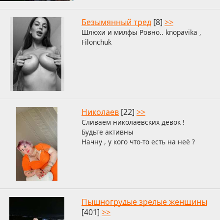
Безымянный тред
[8]
>>
Шлюхи и милфы Ровно.. knopavika ,
Filonchuk
Николаев
[22]
>>
Сливаем николаевских девок !
Будьте активны
Начну , у кого что-то есть на неё ?
Пышногрудые зрелые женщины
[401]
>>