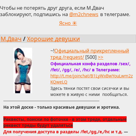
Чтобы не потерять друг друга, если М.Двач
заблокируют, подпишись на
@m2chnews
в телеграме.
Ясно ☀
М.Двач
/
Хорошие девушки
~!
Официальный прикрепленный
тред /request/
[500]
>>
Официальная конфа разделов /sex/,
/fet/, /gg/, /e/, /hc/ в Телеграме:
http://t.me/joinchat/B1LyWxBwYouLwm2z
KQweLQ
Здесь тянки постят свои сисечки и вы
можете в живую с ними пообщаться.
-------------------------------------------------------------------------------
На этой доске - только красивые девушки и эротика.
Реквесты, поиски по фоточке - в этом треде, отдельные
реквест треды будут удаляться
Для получения доступа в разделы /fet,/gg,/e,/hc и т.д.
—