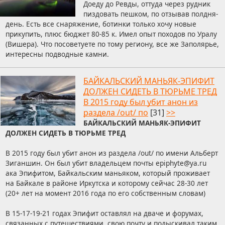
Доеду до Ревды, оттуда через рудник
пиздовать пешком, по отзывав полдня-
день. Есть все снаряжение, ботинки только хочу новые
прикупить, плюс бюджет 80-85 к. Имел опыт походов по Уралу
(Вишера). Что посоветуете по тому региону, все же Заполярье,
интересны подводные камни.
БАЙКАЛЬСКИЙ МАНЬЯК-ЭПИФИТ
ДОЛЖЕН СИДЕТЬ В ТЮРЬМЕ ТРЕД
В 2015 году был убит анон из
раздела /out/ по
[31]
>>
БАЙКАЛЬСКИЙ МАНЬЯК-ЭПИФИТ
ДОЛЖЕН СИДЕТЬ В ТЮРЬМЕ ТРЕД
В 2015 году был убит анон из раздела /out/ по имени Альберт
Зиганшин. Он был убит владельцем почты
epiphyt
e
y
a
r
u
ака Эпифитом, Байкальским маньяком, который проживает
A
P
на Байкале в районе Иркутска и которому сейчас 28-30 лет
N
U
(20+ лет на момент 2016 года по его собственным словам)
U
N
S
C
В 15-17-19-21 годах Эпифит оставлял на дваче и форумах,
T
связанных с путешествиями, свою почту и подыскивал таким
U