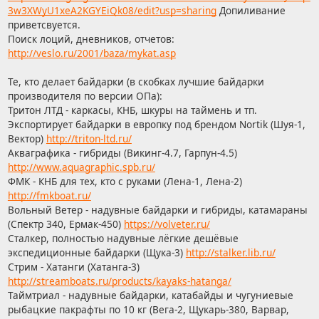
3w3XWyU1xeA2KGYEiQk08/edit?usp=sharing
Допиливание
приветсвуется.
Поиск лоций, дневников, отчетов:
http://veslo.ru/2001/baza/mykat.asp
Те, кто делает байдарки (в скобках лучшие байдарки
производителя по версии ОПа):
Тритон ЛТД - каркасы, КНБ, шкуры на таймень и тп.
Экспортирует байдарки в европку под брендом Nortik (Шуя-1,
Вектор)
http://triton-ltd.ru/
Акваграфика - гибриды (Викинг-4.7, Гарпун-4.5)
http://www.aquagraphic.spb.ru/
ФМК - КНБ для тех, кто с руками (Лена-1, Лена-2)
http://fmkboat.ru/
Вольный Ветер - надувные байдарки и гибриды, катамараны
(Спектр 340, Ермак-450)
https://volveter.ru/
Сталкер, полностью надувные лёгкие дешёвые
экспедиционные байдарки (Щука-3)
http://stalker.lib.ru/
Стрим - Хатанги (Хатанга-3)
http://streamboats.ru/products/kayaks-hatanga/
Таймтриал - надувные байдарки, катабайды и чугуниевые
рыбацкие пакрафты по 10 кг (Вега-2, Щукарь-380, Варвар,