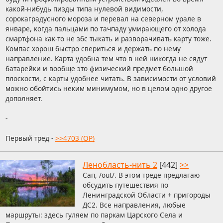
какой-нибудь пизды типа нулевой видимости,
сорокаградусного мороза и перевал на северном урале в
январе, когда пальцами по тачпаду умирающего от холода
смартфона как-то не збс тыкать и разворачивать карту тоже.
Компас хорош быстро свериться и держать по нему
направление. Карта удобна тем что в ней никогда не сядут
батарейки и вообще это физический предмет большой
плоскости, с карты удобнее читать. В зависимости от условий
можно обойтись неким минимумом, но в целом одно другое
дополняет.
-
Первый тред -
>>4703 (OP)
Ленобласть-нить 2
[442]
>>
Сап, /out/. В этом треде предлагаю
обсудить путешествия по
Ленинградской Области + пригороды
ДС2. Все направления, любые
маршруты: здесь гуляем по паркам Царского Села и