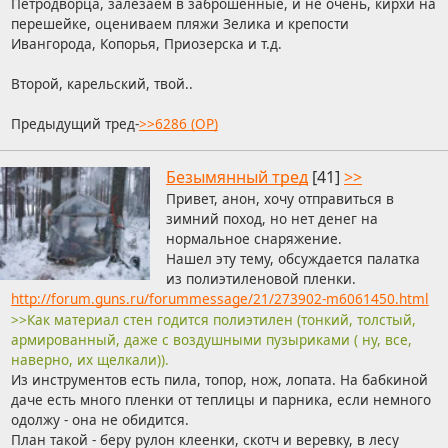
Петродворца, залезаем в заброшенные, и не очень, кирхи на
перешейке, оцениваем пляжи Зелика и крепости
Ивангорода, Копорья, Приозерска и т.д.
Второй, карельский, твой..
Предыдущий тред-
>>6286 (OP)
Безымянный тред
[41]
>>
Привет, анон, хочу отправиться в
зимний поход, но нет денег на
нормальное снаряжение.
Нашел эту тему, обсуждается палатка
из полиэтиленовой пленки.
http://forum.guns.ru/forummessage/21/273902-m6061450.html
>>Как материал стен годится полиэтилен (тонкий, толстый,
армированный, даже с воздушными пузыриками ( ну, все,
наверно, их щелкали)).
Из инструментов есть пила, топор, нож, лопата. На бабкиной
даче есть много пленки от теплицы и парника, если немного
одолжу - она не обидится.
План такой - беру рулон клеенки, скотч и веревку, в лесу