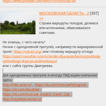
https://www.youtube.com/watch?v=tsoXvizp768
МОСКОВСКАЯ ОБЛАСТЬ - 2
[397]
>>
Строим маршруты походов, делимся
впечатлениями, обмениваемся
советами.
Не знаешь, с чего начать?
Начни с однодневной прогулкb, например по маркированной
тропе:
https://rutrail.org/
или готовому маршруту отсюда
https://sport-marafon.ru/article/idei-dlya-puteshestviy/pokhody-
vykhodnogo-dnya-po-podmoskovyu/
или с сайта группы Дмитриева.
Для однодневных прогулок и иногда ПВД ищем компанию
здесь:
http://hike.ucoz.ru/
,
https://vk.com/moscowhikingclub
,
https://vk.com/decahike
,
https://vk.com/moscow_student_travel_club
,
http://turpohod.narod.ru/