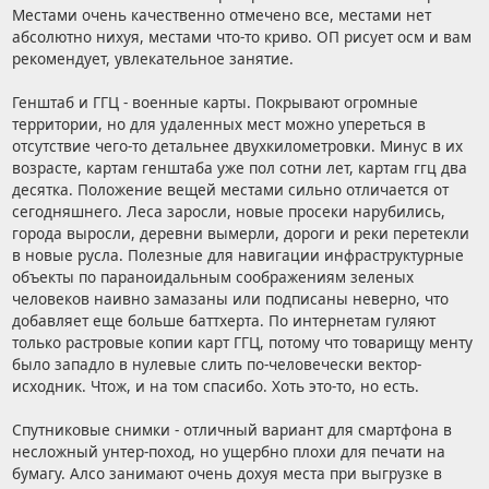
Местами очень качественно отмечено все, местами нет
абсолютно нихуя, местами что-то криво. ОП рисует осм и вам
рекомендует, увлекательное занятие.
Генштаб и ГГЦ - военные карты. Покрывают огромные
территории, но для удаленных мест можно упереться в
отсутствие чего-то детальнее двухкилометровки. Минус в их
возрасте, картам генштаба уже пол сотни лет, картам ггц два
десятка. Положение вещей местами сильно отличается от
сегодняшнего. Леса заросли, новые просеки нарубились,
города выросли, деревни вымерли, дороги и реки перетекли
в новые русла. Полезные для навигации инфраструктурные
объекты по параноидальным соображениям зеленых
человеков наивно замазаны или подписаны неверно, что
добавляет еще больше баттхерта. По интернетам гуляют
только растровые копии карт ГГЦ, потому что товарищу менту
было западло в нулевые слить по-человечески вектор-
исходник. Чтож, и на том спасибо. Хоть это-то, но есть.
Спутниковые снимки - отличный вариант для смартфона в
несложный унтер-поход, но ущербно плохи для печати на
бумагу. Алсо занимают очень дохуя места при выгрузке в