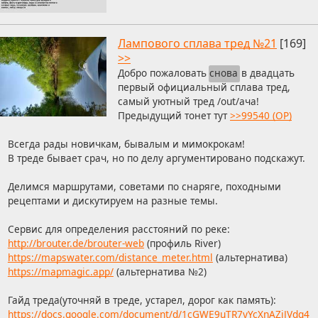
Лампового сплава тред №21
[169]
>>
Добро пожаловать
снова
в двадцать
первый официальный сплава тред,
самый уютный тред /out/ача!
Предыдущий тонет тут
>>99540 (OP)
Всегда рады новичкам, бывалым и мимокрокам!
В треде бывает срач, но по делу аргументировано подскажут.
Делимся маршрутами, советами по снаряге, походными
рецептами и дискутируем на разные темы.
Сервис для определения расстояний по реке:
http://brouter.de/brouter-web
(профиль River)
https://mapswater.com/distance_meter.html
(альтернатива)
https://mapmagic.app/
(альтернатива №2)
Гайд треда(уточняй в треде, устарел, дорог как память):
https://docs.google.com/document/d/1cGWE9uTR7yYcXnAZiJVdq4