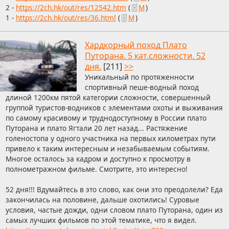
2 -
https://2ch.hk/out/res/12542.htm
(
М
)
1 -
https://2ch.hk/out/res/36.html
(
М
)
Хардкорный поход Плато
Путорана. 5 кат.сложности. 52
дня.
[211]
>>
Уникальный по протяженности
спортивный пеше-водный поход
длиной 1200км пятой категории сложности, совершенный
группой туристов-водников с элементами охоты и выживания
по самому красивому и труднодоступному в России плато
Путорана и плато Ягтали 20 лет назад... Растяжение
голеностопа у одного участника на первых километрах пути
привело к таким интересным и незабываемым событиям.
Многое осталось за кадром и доступно к просмотру в
полнометражном фильме. Смотрите, это интересно!
52 дня!!! Вдумайтесь в это слово, как они это преодолели? Еда
закончилась на половине, дальше охотились! Суровые
условия, частые дожди, одни словом плато Путорана, один из
самых лучших фильмов по этой тематике, что я видел.