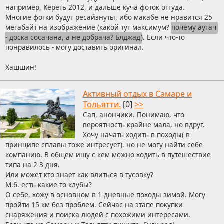
например, Кереть 2012, и дальше куча фоток оттуда.
Многие фотки будут ресайзнуты, ибо макабе не нравится 25
мегабайт на изображение (какой тут максимум?
почему аутач
- доска сосачана, а не добрача? Блджад
). Если что-то
понравилось - могу доставить оригинал.
Хашшин!
Активный отдых в Самаре и
Тольятти.
[0]
>>
Сап, анончики. Понимаю, что
вероятность крайне мала, но вдруг.
Хочу начать ходить в походы( в
принципе сплавы тоже интресует), но не могу найти себе
компанию. В общем ищу с кем можно ходить в путешествие
типа на 2-3 дня.
Или может кто знает как влиться в тусовку?
М.б. есть какие-то клубы?
О себе, хожу в основном в 1-дневные походы зимой. Могу
пройти 15 км без проблем. Сейчас на этапе покупки
снаряжения и поиска людей с похожими интересами.