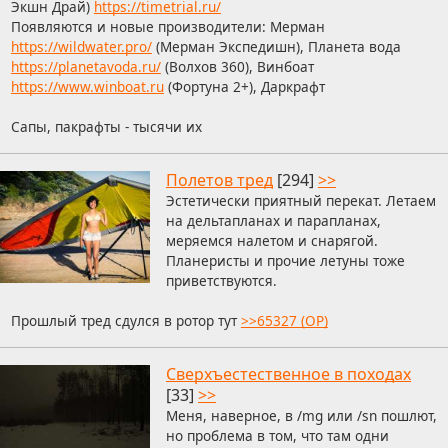
Экшн Драй)
https://timetrial.ru/
Появляются и новые производители: Мерман
https://wildwater.pro/
(Мерман Экспедишн), Планета вода
https://planetavoda.ru/
(Волхов 360), Винбоат
https://www.winboat.ru
(Фортуна 2+), Даркрафт
Сапы, пакрафты - тысячи их
Полетов тред
[294]
>>
Эстетически приятный перекат. Летаем
на дельтапланах и парапланах,
меряемся налетом и снарягой.
Планеристы и прочие летуны тоже
приветствуются.
Прошлый тред сдулся в ротор тут
>>65327 (OP)
Сверхъестественное в походах
[33]
>>
Меня, наверное, в /mg или /sn пошлют,
но проблема в том, что там одни