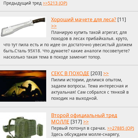
Предыдущий тред
>>5213 (OP)
Хороший мачете для леса?
[11]
>>
Планирую купить такой агрегат, для
походов в лесах прибайкалья. круто,
что тут пила есть и по идее он достаточно увесистый должем
быть.Сталь 95Х18. Что думаете? какие аналоги посоветуете?
насколько такая тема в походе заменит топор.
СЕКС В ПОХОДЕ
[203]
>>
Пилим истории, делимся опытом,
задаем вопросы. Тема интересная и
актуальная! Сам собрался с тянкой в
походик на выходной.
Второй официальный тред
МОЛЛЕ
[317]
>>
Первый потонул в срачах.
>>27885 (OP)
Здесь обсуждаем молле-снарягу,