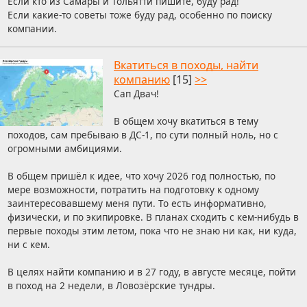
Если кто из Самары и Тольятти пишите, буду рад!
Если какие-то советы тоже буду рад, особенно по поиску
компании.
Вкатиться в походы, найти
компанию
[15]
>>
Сап Двач!
В общем хочу вкатиться в тему
походов, сам пребываю в ДС-1, по сути полный ноль, но с
огромными амбициями.
В общем пришёл к идее, что хочу 2026 год полностью, по
мере возможности, потратить на подготовку к одному
заинтересовавшему меня пути. То есть информативно,
физически, и по экипировке. В планах сходить с кем-нибудь в
первые походы этим летом, пока что не знаю ни как, ни куда,
ни с кем.
В целях найти компанию и в 27 году, в августе месяце, пойти
в поход на 2 недели, в Ловозёрские тундры.