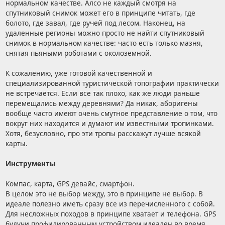
нормальном качестве. Алсо не каждый смотря на
спутниковый снимок может его в принципе читать, где
болото, где завал, где ручей под лесом. Наконец, на
удаленные регионы можно просто не найти спутниковый
снимок в нормальном качестве: часто есть только мазня,
снятая пьяными роботами с околоземной.
К сожалению, уже готовой качественной и
специализированной туристической топографии практически
не встречается. Если все так плохо, как же люди раньше
перемещались между деревнями? Да никак, аборигены
вообще часто имеют очень смутное представление о том, что
вокруг них находится и думают им известными тропинками.
Хотя, безусловно, про эти тропы расскажут лучше всякой
карты.
Инструменты
Компас, карта, GPS девайс, смартфон.
В целом это не выбор между, это в принципе не выбор. В
идеале полезно иметь сразу все из перечисленного с собой.
Для несложных походов в принципе хватает и телефона. GPS
будучи профилированным устройством идеален во время