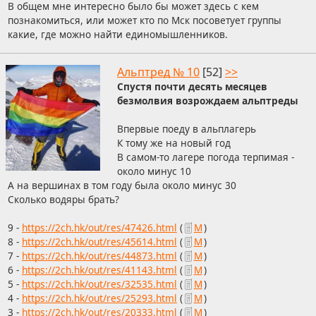
В общем мне интересно было бы может здесь с кем
познакомиться, или может кто по Мск посоветует группы
какие, где можно найти единомышленников.
Альптред № 10
[52]
>>
Спустя почти десять месяцев
безмолвия возрождаем альптреды
Впервые поеду в альплагерь
К тому же на новый год
В самом-то лагере погода терпимая -
около минус 10
А на вершинах в том году была около минус 30
Сколько водяры брать?
9 -
https://2ch.hk/out/res/47426.html
(
М
)
8 -
https://2ch.hk/out/res/45614.html
(
М
)
7 -
https://2ch.hk/out/res/44873.html
(
М
)
6 -
https://2ch.hk/out/res/41143.html
(
М
)
5 -
https://2ch.hk/out/res/32535.html
(
М
)
4 -
https://2ch.hk/out/res/25293.html
(
М
)
3 -
https://2ch.hk/out/res/20333.html
(
М
)