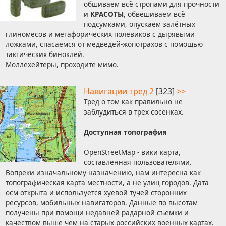
обшиваем всё стропами для прочности
и
КРАСОТЫ
, обвешиваем всё
подсумками, опускаем залётных
глиномесов и метафорических полевиков с дырявыми
ложками, спасаемся от медведей-жопотрахов с помощью
тактических биноклей.
Моллехейтеры, проходите мимо.
Навигации тред 2
[323]
>>
Тред о том как правильно
не
заблудиться в трех сосенках.
Доступная топография
OpenStreetMap - вики карта,
составленная пользователями.
Вопреки изначальному назначению, нам интересна как
топографическая карта местности, а не улиц городов. Дата
осм открыта и используется хуевой тучей сторонних
ресурсов, мобильных навигаторов. Данные по высотам
получены при помощи недавней радарной съемки и
качеством выше чем на старых российских военных картах.