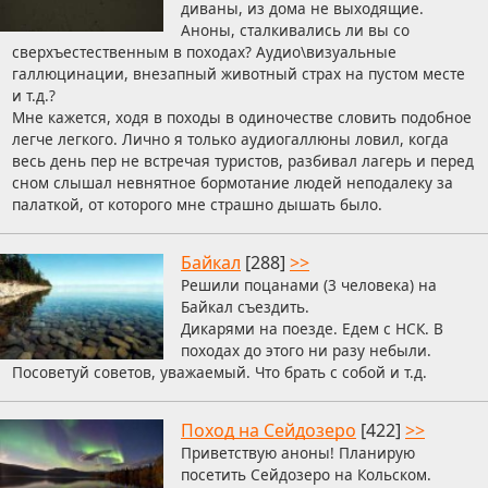
диваны, из дома не выходящие.
Аноны, сталкивались ли вы со
сверхъестественным в походах? Аудио\визуальные
галлюцинации, внезапный животный страх на пустом месте
и т.д.?
Мне кажется, ходя в походы в одиночестве словить подобное
легче легкого. Лично я только аудиогаллюны ловил, когда
весь день пер не встречая туристов, разбивал лагерь и перед
сном слышал невнятное бормотание людей неподалеку за
палаткой, от которого мне страшно дышать было.
Байкал
[288]
>>
Решили поцанами (3 человека) на
Байкал съездить.
Дикарями на поезде. Едем с НСК. В
походах до этого ни разу небыли.
Посоветуй советов, уважаемый. Что брать с собой и т.д.
Поход на Сейдозеро
[422]
>>
Приветствую аноны! Планирую
посетить Сейдозеро на Кольском.