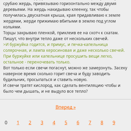
срубаю жердь, привязываю горизонтально между двумя
деревьями. На жердь накидываю клеенку, так чтобы
получилась двускатная крыша, края придавливаю к земле
жердями, жерди прижимаю вбитыми в землю под углом
кольями.
Торцы закрываю пленкой, приклеив ее на скотч к скатам.
Пишут, что внутри тепло даже от нескольких свечей.
>И буржуйка годится, и примус, и печка-капельница
солярочная, и лампа керосиновая и даже несколько свечей.
При буржуйке или капельнице просушить вещи легко,
остальное - переночевать только.
Вот только если свечи погаснут, можно же замерзнуть. Засеку
наверное время сколько горит свеча и буду заводить
будильник, просыпаться и ставить новую.
И свечи тратят кислород, как сделать вентиляцию чтобы и
было чем дышать, и не выдуло все тепло?
Вперед »
0
1
2
3
4
5
6
7
8
9