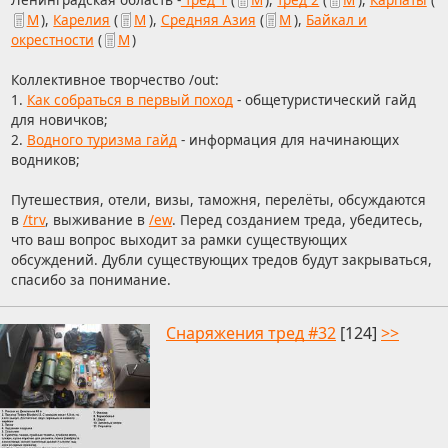
М
),
Карелия
(
М
),
Средняя Азия
(
М
),
Байкал и
окрестности
(
М
)
Коллективное творчество /out:
1.
Как собраться в первый поход
- общетуристический гайд
для новичков;
2.
Водного туризма гайд
- информация для начинающих
водников;
Путешествия, отели, визы, таможня, перелёты, обсуждаются
в
/trv
, выживание в
/ew
. Перед созданием треда, убедитесь,
что ваш вопрос выходит за рамки существующих
обсуждений. Дубли существующих тредов будут закрываться,
спасибо за понимание.
Снаряжения тред #32
[124]
>>