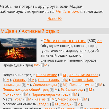
Чтобы не потерять друг друга, если М.Двач
заблокируют, подпишись на
@m2chnews
в телеграме.
Ясно ☀
М.Двач
/
Активный отдых
~!
Общих вопросов тред
[500]
>>
Обсуждаем походы, сплавы, горы,
туристические маршруты, и другой
активный отдых вдали от
цивилизации и пыльных городов.
Предыдущий тред
тут
(
М
)
Популярные треды:
Снаряжение
(
М
),
Альпинизма тред
(
М
),
Сплавы
(
М
),
Говносплавы
(
М
),
Картография-
навигация
(
М
),
Спелеопоходы
(
М
),
Полевая кухня
(
М
),
Пеших походов общий тред
(
М
),
Рыбалка-тред
(
М
),
Фонарики
(
М
),
Парапланеризма тред
(
М
)
Места:
Урал
(
М
),
Кавказ
(
М
),
Черноморье
(
М
),
Московская область
- тред 1
(
М
),
тред 2
(
М
),
Ленинградская область -
тред 1
(
М
),
тред 2
(
М
),
Карпаты
(