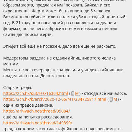
образом жертв, предлагая им "показать Байкал и его
M
окрестности". Жертв может быть вплоть до 5 человек.
Возможно он убивает или пытается убить каждый нечетный
год. В 21 году он в последний раз появлялся на дваче и
форумах, после чего забросил почту и возможно сменил
сайты для поиска жертв.
Эпифит всё ещё не посажен, дело все еще не раскрыто.
Модераторы раздела не отдали айпишник этого челика
ментам.
Менты, в свою очередь, не запросили у яндекса айпишник
владельца почты. Дело заглохло.
Старые треды:
https://2ch.hk/out/res/16304.html
(
М
) - отсюда всё началось.
https://2ch.hk/b/arch/2020-12-06/res/234725817.html
(
М
) -
один из тредов деанона.
https://arhivach.net/thread/95084/
ещё одна попытка расследования.
https://arhivach.net/thread/149899/
тред, в котором засветилась фейкопочта подозреваемого -