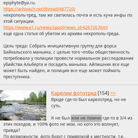
epiph
yte
y
a
r
u
.
https://arhivach.net/thread/467720/
A
P
некрополь-тред, там же светилась почта и есть куча инфы по
N
U
этой ситуации.
U
N
https://www.e1.ru/news/spool/news_id-426720.html
S
C
ещё одна статья об убитом из архива некрополь-треда.
T
U
Цель треда: Собрать инициативную группу для форса
M
Байкальского маньяка, с целью того чтобы общественность
потребовала у полиции провести нормальное расследование
убийства Альберта и посадить маньяка. Айпишник все еще
может быть найден, и полиция все еще может поймать
преступника.
Карелии фототред
[154]
>>
Вроде где-то был карелотред, но не
суть.
Я не был
или не помню
где-то в 3/4 из
этих походов, и 100% фото не мои, но кого это волнует,
правда?
По возможности, фото будут с привязкой к местности, т.е.,