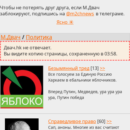
Чтобы не потерять друг друга, если М.Двач
заблокируют, подпишись на
@m2chnews
в телеграме.
Ясно ☀
М.Двач
/
Политика
Двач.hk не отвечает.
Вы видите копию страницы, сохраненную в 03:58.
Безымянный тред
[13]
>>
Все голосуем за Единую Россию
Харкаем в ебальники яблочников.
Вперед Путин, Медведев, ура ура ура
ура, Путин победа
Справедливое право
[60]
>>
Сап, аноны. Многие из вас считают