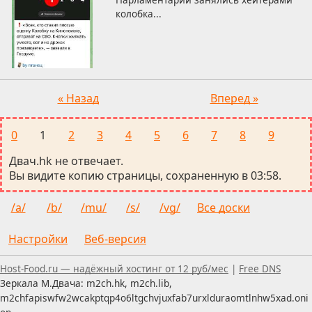
колобка...
« Назад
Вперед »
0
1
2
3
4
5
6
7
8
9
Двач.hk не отвечает.
Вы видите копию страницы, сохраненную в 03:58.
/a/
/b/
/mu/
/s/
/vg/
Все доски
Настройки
Веб-версия
Пользуетесь скринридером — пишите, что можно улуч
Host-Food.ru — надёжный хостинг от 12 руб/мес
|
Free DNS
Зеркала М.Двача: m2ch.hk, m2ch.lib,
m2chfapiswfw2wcakptqp4o6ltgchvjuxfab7urxlduraomtlnhw5xad.oni