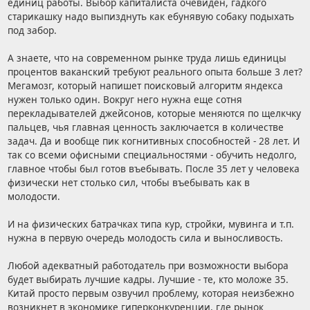
единиц работы. Выбор капиталиста очевиден, гадкого
старикашку надо выпизднуть как ебунявую собаку подыхать
под забор.
А знаете, что на современном рынке труда лишь единицы
процентов ваканский требуют реального опыта больше 3 лет?
Мегамозг, который напишет поисковый алгоритм яндекса
нужен только один. Вокруг него нужна еще сотня
перекладывателей джейсонов, которые меняются по щелкчку
пальцев, чья главная ценность заключается в количестве
задач. Да и вообще пик когнитивных способностей - 28 лет. И
так со всеми офисными специальностями - обучить недолго,
главное чтобы был готов въебывать. После 35 лет у человека
физически нет столько сил, чтобы въебывать как в
молодости.
И на физических батрачках типа кур, стройки, мувинга и т.п.
нужна в первую очередь молодость сила и выносливость.
Любой адекватный работодатель при возможности выбора
будет выбирать лучшие кадры. Лучшие - те, кто моложе 35.
Китай просто первым озвучил проблему, которая неизбежно
возникнет в экономике гиперконкуренции, где рынок