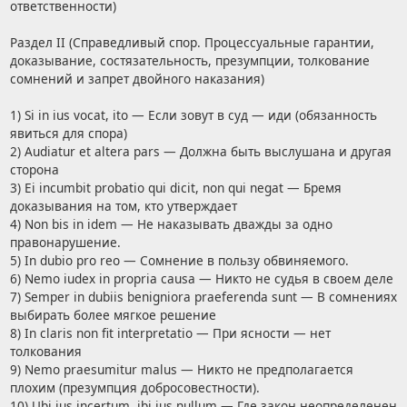
ответственности)
Раздел II (Справедливый спор. Процессуальные гарантии,
доказывание, состязательность, презумпции, толкование
сомнений и запрет двойного наказания)
1) Si in ius vocat, ito — Если зовут в суд — иди (обязанность
явиться для спора)
2) Audiatur et altera pars — Должна быть выслушана и другая
сторона
3) Ei incumbit probatio qui dicit, non qui negat — Бремя
доказывания на том, кто утверждает
4) Non bis in idem — Не наказывать дважды за одно
правонарушение.
5) In dubio pro reo — Сомнение в пользу обвиняемого.
6) Nemo iudex in propria causa — Никто не судья в своем деле
7) Semper in dubiis benigniora praeferenda sunt — В сомнениях
выбирать более мягкое решение
8) In claris non fit interpretatio — При ясности — нет
толкования
9) Nemo praesumitur malus — Никто не предполагается
плохим (презумпция добросовестности).
10) Ubi ius incertum, ibi ius nullum — Где закон неопределенен