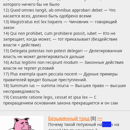
которого ничего бы не было
12) Quod omnes tangit, ab omnibus approbari debet — Что
касается всех, должно быть одобрено всеми
13) Magistratus est lex loquens — Чиновник — говорящий
закон
14) Qui non prohibet, cum prohibere possit, iubet — Кто не
запрещает, когда может, — тот приказывает (бездействие
власти = действие)
15) Delegata potestas non potest delegari — Делегированная
власть не может делегироваться дальше
16) Actus legitimi non recipiunt modum — Законные действия
власти не терпят условий
17) Plus exempla quam peccata nocent — Дурные примеры
правителей вредят больше преступлений.
18) Summum ius — summa iniuria — Высшее право — высшая
несправедливость
19) Cessante ratione legis, cessat et ipsa lex — С
прекращением основания закона прекращается и он сам
Безымянный тред
[8]
>>
Почему такой потужный на
буль
к на