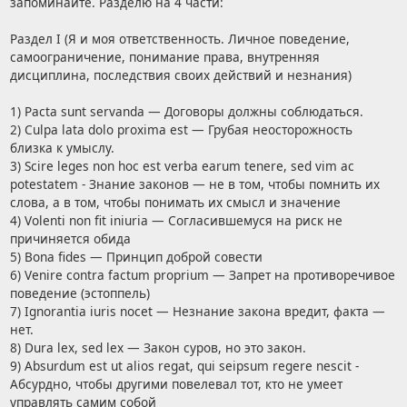
запоминайте. Разделю на 4 части:
Раздел I (Я и моя ответственность. Личное поведение,
самоограничение, понимание права, внутренняя
дисциплина, последствия своих действий и незнания)
1) Pacta sunt servanda — Договоры должны соблюдаться.
2) Culpa lata dolo proxima est — Грубая неосторожность
близка к умыслу.
3) Scire leges non hoc est verba earum tenere, sed vim ac
potestatem - Знание законов — не в том, чтобы помнить их
слова, а в том, чтобы понимать их смысл и значение
4) Volenti non fit iniuria — Согласившемуся на риск не
причиняется обида
5) Bona fides — Принцип доброй совести
6) Venire contra factum proprium — Запрет на противоречивое
поведение (эстоппель)
7) Ignorantia iuris nocet — Незнание закона вредит, факта —
нет.
8) Dura lex, sed lex — Закон суров, но это закон.
9) Absurdum est ut alios regat, qui seipsum regere nescit -
Абсурдно, чтобы другими повелевал тот, кто не умеет
управлять самим собой