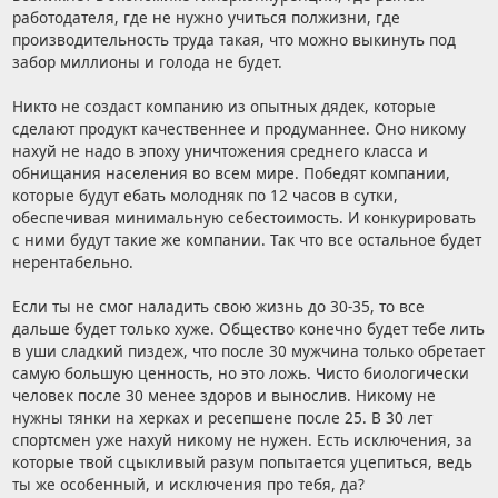
работодателя, где не нужно учиться полжизни, где
производительность труда такая, что можно выкинуть под
забор миллионы и голода не будет.
Никто не создаст компанию из опытных дядек, которые
сделают продукт качественнее и продуманнее. Оно никому
нахуй не надо в эпоху уничтожения среднего класса и
обнищания населения во всем мире. Победят компании,
которые будут ебать молодняк по 12 часов в сутки,
обеспечивая минимальную себестоимость. И конкурировать
с ними будут такие же компании. Так что все остальное будет
нерентабельно.
Если ты не смог наладить свою жизнь до 30-35, то все
дальше будет только хуже. Общество конечно будет тебе лить
в уши сладкий пиздеж, что после 30 мужчина только обретает
самую большую ценность, но это ложь. Чисто биологически
человек после 30 менее здоров и вынослив. Никому не
нужны тянки на херках и ресепшене после 25. В 30 лет
спортсмен уже нахуй никому не нужен. Есть исключения, за
которые твой сцыкливый разум попытается уцепиться, ведь
ты же особенный, и исключения про тебя, да?