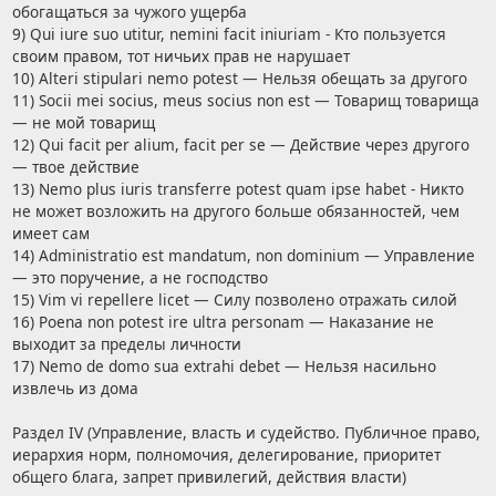
обогащаться за чужого ущерба
9) Qui iure suo utitur, nemini facit iniuriam - Кто пользуется
своим правом, тот ничьих прав не нарушает
10) Alteri stipulari nemo potest — Нельзя обещать за другого
11) Socii mei socius, meus socius non est — Товарищ товарища
— не мой товарищ
12) Qui facit per alium, facit per se — Действие через другого
— твое действие
13) Nemo plus iuris transferre potest quam ipse habet - Никто
не может возложить на другого больше обязанностей, чем
имеет сам
14) Administratio est mandatum, non dominium — Управление
— это поручение, а не господство
15) Vim vi repellere licet — Силу позволено отражать силой
16) Poena non potest ire ultra personam — Наказание не
выходит за пределы личности
17) Nemo de domo sua extrahi debet — Нельзя насильно
извлечь из дома
Раздел IV (Управление, власть и судейство. Публичное право,
иерархия норм, полномочия, делегирование, приоритет
общего блага, запрет привилегий, действия власти)