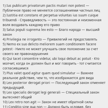
1) Ius publicum privatorum pactis mutari non potest —
Публичное право не меняется соглашениями частных лиц
2) Iustitia est constans et perpetua voluntas ius suum cuique
tribuendi - Справедливость — это постоянная и неизменная
воля воздавать каждому его право
3) Salus populi suprema lex esto — Благо народа — высший
закон
4) Privilegia ne irroganto — Привилегий не предоставлять
5) Nemo ex suo delicto meliorem suam conditionem facere
potest - Никто не может улучшать свое положение за счет
своего же правонарушения
6) Qui tacet consentire videtur, ubi loqui debuit ac potuit - Кто
молчит, когда он должен был и мог говорить - тот считается
согласившимся
7) Plus valet quod agitur quam quod simulatur — Важнее
реальное действие, чем то, что изображается для вида
8) Lex posterior derogat priori — Последующий закон отменяет
предыдущий.
9) Lex specialis derogat legi generali — Специальный закон
вытесняет общий
10) Lex retro non agit — Закон не имеет обратной силы
11) Conditio sine qua non — Должно быть условие, без