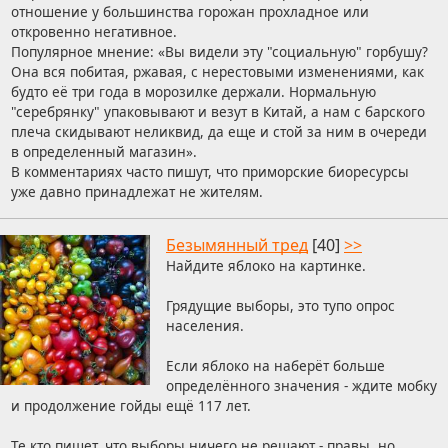
отношение у большинства горожан прохладное или
откровенно негативное.
Популярное мнение: «Вы видели эту "социальную" горбушу?
Она вся побитая, ржавая, с нерестовыми изменениями, как
будто её три года в морозилке держали. Нормальную
"серебрянку" упаковывают и везут в Китай, а нам с барского
плеча скидывают неликвид, да еще и стой за ним в очереди
в определенный магазин».
В комментариях часто пишут, что приморские биоресурсы
уже давно принадлежат не жителям.
Безымянный тред
[40]
>>
Найдите яблоко на картинке.
Грядущие выборы, это тупо опрос
населения.
Если яблоко на наберёт больше
определённого значения - ждите мобку
и продолжение гойды ещё 117 лет.
Те кто пишет, что выборы ничего не решают - правы, но