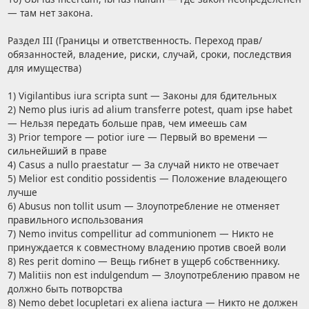
— там нет закона.
Раздел III (Границы и ответственность. Переход прав/
обязанностей, владение, риски, случай, сроки, последствия
для имущества)
1) Vigilantibus iura scripta sunt — Законы для бдительных
2) Nemo plus iuris ad alium transferre potest, quam ipse habet
— Нельзя передать больше прав, чем имеешь сам
3) Prior tempore — potior iure — Первый во времени —
сильнейший в праве
4) Casus a nullo praestatur — За случай никто не отвечает
5) Melior est conditio possidentis — Положение владеющего
лучше
6) Abusus non tollit usum — Злоупотребление не отменяет
правильного использования
7) Nemo invitus compellitur ad communionem — Никто не
принуждается к совместному владению против своей воли
8) Res perit domino — Вещь гибнет в ущерб собственнику.
7) Malitiis non est indulgendum — Злоупотреблению правом не
должно быть потворства
8) Nemo debet locupletari ex aliena iactura — Никто не должен