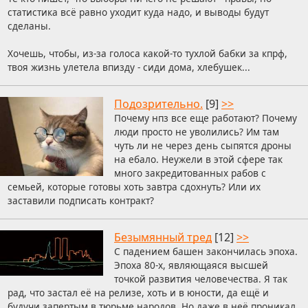
статистика всё равно уходит куда надо, и выводы будут
сделаны.
Хочешь, чтобы, из-за голоса какой-то тухлой бабки за кпрф,
твоя жизнь улетела впизду - сиди дома, хлебушек...
Подозрительно.
[9]
>>
Почему нпз все еще работают? Почему
люди просто не уволились? Им там
чуть ли не через день сыпятся дроны
на ебало. Неужели в этой сфере так
много закредитованных рабов с
семьей, которые готовы хоть завтра сдохнуть? Или их
заставили подписать контракт?
Безымянный тред
[12]
>>
С падением башен закончилась эпоха.
Эпоха 80-х, являющаяся высшей
точкой развития человечества. Я так
рад, что застал её на релизе, хоть и в юности, да ещё и
будучи запертым в тюрьме народов. Но даже в неё проникал