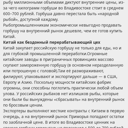
рыбу миллионными объемами диктуют внутренние цены, из-
за чего килограмм горбуши во Владивостоке стоит в среднем
600–700 рублей. Горбуша давно перестала быть «народной
рыбой», доступной каждому.
Рыбопромышленникам экономически невыгодно продавать
горбушу на внутренний рынок дешевле, чем ее готов купить
Китай.
Китай как бездонный перерабатывающий цех
Китай закупает российскую горбушу не только для еды, но и
для глубокой промышленной переработки.Огромные
китайские заводы в приграничных провинциях массово
скупают замороженную горбушу (в основном неразделанную
или потрошеную с головой).Там её размораживают,
филируют, упаковывают и экспортируют дальше — в США,
Европу и Азию. Поскольку мощности китайских фабрик
огромны, они способны поглотить практически любой объем
улова. У российских рыбаков нет излишков рыбы, которые
они были бы вынуждены «сбрасывать» на внутренний рынок
по бросовым ценам.
Экспортеры выполняют жесткие контракты с Китаем в первую
очередь, а на внутренний рынок Приморья попадают остатки
по заоблачной цене. В итоге во Владивостоке ценник на
свежую горбушу моментально подскочил с 500 до 700 рублей