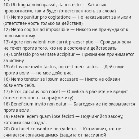
10) Uti lingua nuncupassit, ita ius esto — Как язык
провозгласил, так и будет (ответственность за слова)
11) Nemo punitur pro cogitatione — Не наказывают за мысли
(ответственность только за действия)
12) Nemo cogitur ad impossibile — Никого не принуждают к
невозможному.
13) Agere non valenti non currit praescriptio — Срок давности
не течет против того, кто не в состоянии действовать
14) Confessio pro veritate accipitur — Признание принимается
за истину
15) Actus me invito factus, non est meus actus — Действие
против воли — не мое действие.
16) Nemo tenetur se ipsum accusare — Никто не обязан
обвинять себя.
17) Error calculus non nocet — Ошибка в расчете не вредит
(ответственность за арифметику)
18) Beneficium invito non datur — Благодеяние не оказывается
против воли.
19) Patere legem quam ipse fecisti — Подчиняйся закону,
который сам создал.
20) Qui tacet consentire non videtur — Кто молчит, тот не
считается согласившимся (защита от пассивной