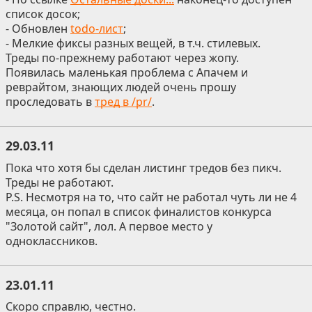
список досок;
- Обновлен
todo-лист
;
- Мелкие фиксы разных вещей, в т.ч. стилевых.
Треды по-прежнему работают через жопу.
Появилась маленькая проблема с Апачем и
реврайтом, знающих людей очень прошу
проследовать в
тред в /pr/
.
29.03.11
Пока что хотя бы сделан листинг тредов без пикч.
Треды не работают.
P.S. Несмотря на то, что сайт не работал чуть ли не 4
месяца, он попал в список финалистов конкурса
"Золотой сайт", лол. А первое место у
одноклассников.
23.01.11
Скоро справлю, честно.