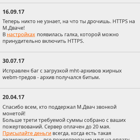
16.09.17
Теперь никто не узнает, на что ты дрочишь. HTTPS на
М.Дваче!
В
настройках
появилась галка, которой можно
принудительно включить HTTPS.
30.07.17
Исправлен баг с загрузкой mht-архивов жирных
webm-тредов - архив получался битым.
20.04.17
Спасибо всем, кто поддержал М.Двач звонкой
монетой!
Больше трети требуемой суммы собрано с ваших
пожертвований. Сервер оплачен до 20 мая.
Присылайте деньги
всегда, когда есть такая
возможность — все пожертвования идут на оплату