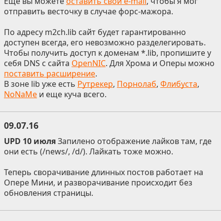
Еще вы можете
оставить свой e-mail
, чтобы я мог
отправить весточку в случае форс-мажора.
По адресу m2ch.lib сайт будет гарантированно
доступен всегда, его невозможно разделегировать.
Чтобы получить доступ к доменам *.lib, пропишите у
себя DNS с сайта
OpenNIC
. Для Хрома и Оперы можно
поставить расширение
.
В зоне lib уже есть
Рутрекер
,
Порнолаб
,
Флибуста
,
NoNaMe
и еще куча всего.
09.07.16
UPD 10 июля
Запилено отображение лайков там, где
они есть (/news/, /d/). Лайкать тоже можно.
Теперь сворачивание длинных постов работает на
Опере Мини, и разворачивание происходит без
обновления страницы.