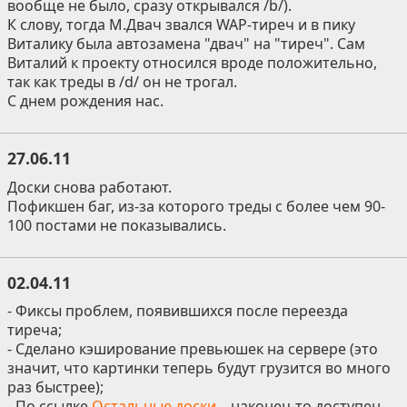
вообще не было, сразу открывался /b/).
К слову, тогда М.Двач звался WAP-тиреч и в пику
Виталику была автозамена "двач" на "тиреч". Сам
Виталий к проекту относился вроде положительно,
так как треды в /d/ он не трогал.
С днем рождения нас.
27.06.11
Доски снова работают.
Пофикшен баг, из-за которого треды с более чем 90-
100 постами не показывались.
02.04.11
- Фиксы проблем, появившихся после переезда
тиреча;
- Сделано кэширование превьюшек на сервере (это
значит, что картинки теперь будут грузится во много
раз быстрее);
- По ссылке
Остальные доски...
наконец-то доступен