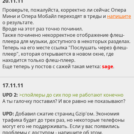
20.11.11
Проверьте, пожалуйста, корректно ли сейчас Опера
Мини и Опера Мобайл переходят в треды и
напишите
о результате.
Вроде на этот раз точно починил.
Также починено некорректное отображение флеш-
плеера для музыки, доступного в некоторых разделах.
Теперь на его месте ссылка "Послушать через флеш-
плеер", которая открывается в новом окне, где
находится только флеш-плеер.
Еще теперь у постов с сажей такая метка:
sage
.
17.11.11
UPD 2:
>спойлеры до сих пор не работают конечно
А ты галочку поставил? И все равно не показывают?
UPD:
Добавил сжатие страниц Gzip'ом. Экономия
трафика будет до трех раз, но некоторые телефоны
могут его не поддерживать. Если у вас появились
проблемы с доступом - напишите об этом,