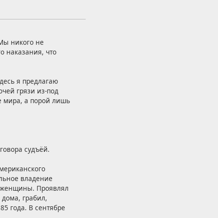
Мы никого не
о наказания, что
десь я предлагаю
очей грязи из-под
е мира, а порой лишь
говора судъёй.
американского
альное владение
й женщины. Проявлял
дома, грабил,
85 года. В сентябре