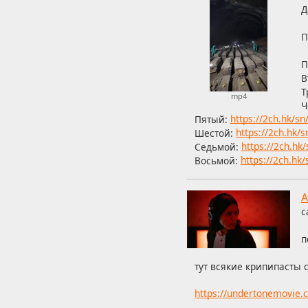
Д
П
П
В
Т
mp4
Ч
Пятый:
https://2ch.hk/s
Шестой:
https://2ch.hk/
Седьмой:
https://2ch.hk
Восьмой:
https://2ch.hk
А
с
п
тут всякие крипипасты 
https://undertonemovie.