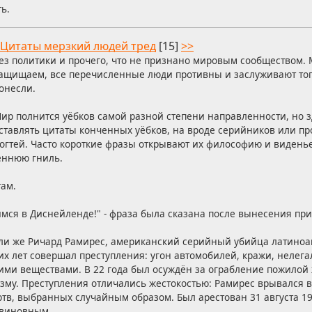
ь.
Цитаты мерзкий людей тред
[15]
>>
ез политики и прочего, что не признано мировым сообществом. 
ащищаем, все перечисленные люди противны и заслуживают тог
онесли.
ир полнится уёбков самой разной степени направленности, но з
ставлять цитаты конченных уёбков, на вроде серийников или пр
огтей. Часто короткие фразы открывают их философию и видень
еннюю гниль.
там.
имся в Диснейленде!" - фраза была сказана после вынесения при
 или же Ричард Рамирес, американский серийный убийца латино
их лет совершал преступления: угон автомобилей, кражи, нелег
ими веществами. В 22 года был осуждён за ограбление пожило
му. Преступления отличались жестокостью: Рамирес врывался в 
тв, выбранных случайным образом. Был арестован 31 августа 19
 виновным.