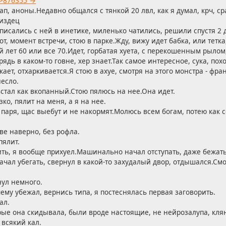
>876355 →
ап, аноны.Недавно общался с тянкой 20 лвл, как я думал, крч, с
издец
писались с ней в инетике, миленько чатились, решили спустя 2 д
от, момент встречи, стою в парке.Жду, вижу идет бабка, или тетка,
й лет 60 или все 70.Идет, горбатая хуета, с перекошенным рылом,
рядь в каком-то говне, хер знает.Так самое интересное, сука, похо
кает, отхаркивается.Я стою в ахуе, смотря на этого монстра - ф
есло.
стал как вкопанный.Стою пялюсь на нее.Она идет.
ко, пялит на меня, а я на нее.
, паря, щас выебут и не накормят.Молюсь всем богам, потею как с
ве наверно, без рофла.
пялит.
ить, я вообще прихуел.Машинально начал отступать, даже бежать
ачал убегать, свернул в какой-то захудалый двор, отдышался.Смо
нул немного.
чему убежал, вернись типа, я постеснялась первая заговорить.
ал.
орые она скидывала, были вроде настоящие, не нейрозалупа, клян
 всякий кал.