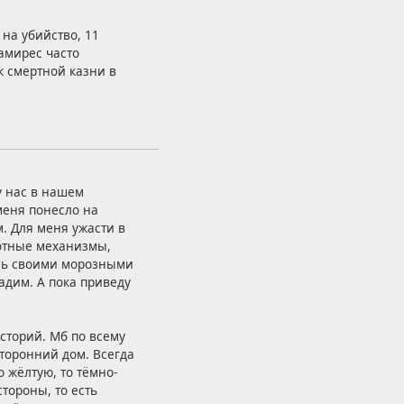
на убийство, 11
амирес часто
к смертной казни в
у нас в нашем
меня понесло на
. Для меня ужасти в
лотные механизмы,
есь своими морозными
адим. А пока приведу
сторий. Мб по всему
сторонний дом. Всегда
о жёлтую, то тёмно-
стороны, то есть