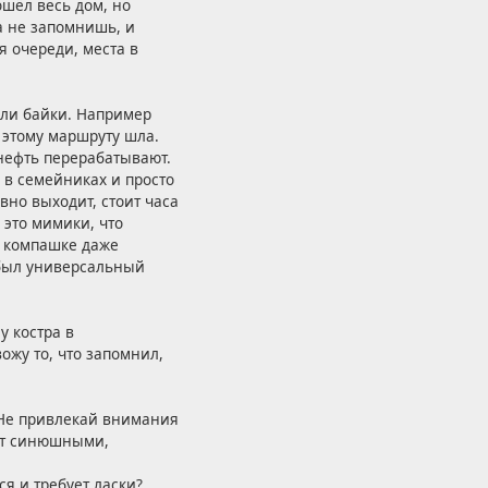
ошёл весь дом, но
а не запомнишь, и
 очереди, места в
ыли байки. Например
 этому маршруту шла.
, нефть перерабатывают.
 в семейниках и просто
авно выходит, стоит часа
- это мимики, что
й компашке даже
 был универсальный
у костра в
жу то, что запомнил,
. Не привлекай внимания
дят синюшными,
я и требует ласки?