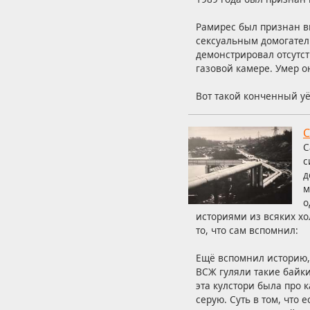
Рамирес был признан в
сексуальным домогател
демонстрировал отсутст
газовой камере. Умер он
Вот такой конченный уё
С
С
с
д
м
о
историями из всяких хо
то, что сам вспомнил:
Ещё вспомнил историю,
ВСЖ гуляли такие байки
эта кулстори была про к
серую. Суть в том, что 