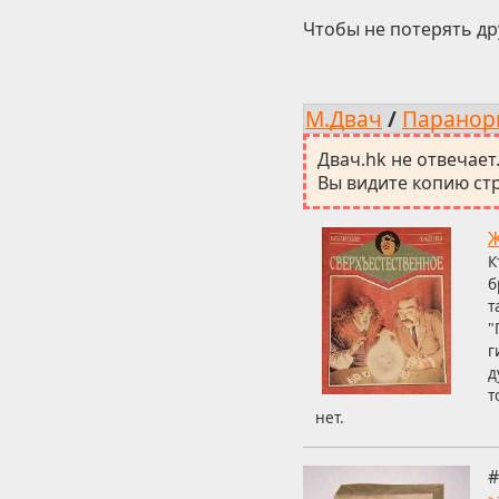
Чтобы не потерять др
М.Двач
/
Паранор
Двач.hk не отвечает
Вы видите копию стр
Ж
К
б
т
"
г
д
т
нет.
#