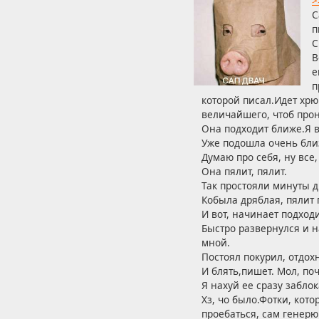
>
С
п
С
В
е
п
которой писал.Идет хрю
величайшего, чтоб прон
Она подходит ближе.Я в
Уже подошла очень близ
Думаю про себя, ну все
Она пялит, пялит.
Так простояли минуты д
Кобыла дряблая, пялит 
И вот, начинает подход
Быстро развернулся и н
мной.
Постоял покурил, отдох
И блять,пишет. Мол, по
Я нахуй ее сразу заблок
Хз, чо было.Фотки, кот
проебаться, сам генерю