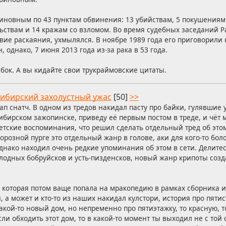
иновным по 43 пунктам обвинения: 13 убийствам, 5 покушениям 
ьствам и 14 кражам со взломом. Во время судебных заседаний Р
вие раскаяния, ухмылялся. В ноябре 1989 года его приговорили 
, однако, 7 июня 2013 года из-за рака в 53 года.
бок. А вы кидайте свои трукраймовские цитаты.
ибирский захолустный ужас
[50]
>>
ап снатч. В одном из тредов накидал пасту про байки, гулявшие 
ибирском зажопинске, приведу её первым постом в треде, и чёт 
етские воспоминания, что решил сделать отдельный тред об этом
орозной пурге это отдельный жанр в голове, аки для кого-то бо
днако находил очень редкие упоминания об этом в сети. Делит
лодных бобруйсков и усть-пизденсков, новый жанр крипоты созд
 которая потом ваще попала на мракопедию в рамках сборника и
, а может и кто-то из наших накидал кулстори, история про пяти
акой-то новый дом, но непременно про пятиэтажку, то красную, т
если обходить этот дом, то в какой-то момент ты выходил не с той 