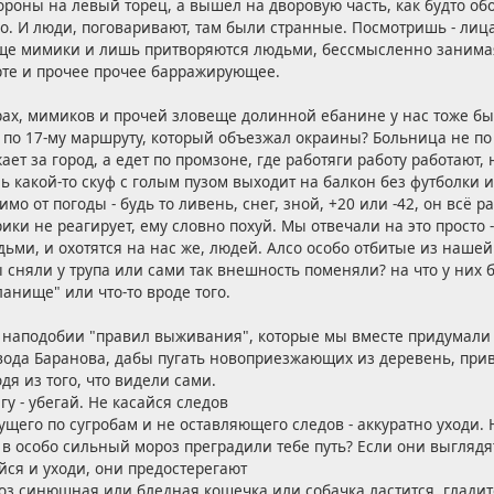
ороны на левый торец, а вышел на дворовую часть, как будто об
о. И люди, поговаривают, там были странные. Посмотришь - лиц
бще мимики и лишь притворяются людьми, бессмысленно занимая
те и прочее прочее барражирующее.
ерах, мимиков и прочей зловеще долинной ебанине у нас тоже б
ра по 17-му маршруту, который объезжал окраины? Больница не по
ает за город, а едет по промзоне, где работяги работу работают
 какой-то скуф с голым пузом выходит на балкон без футболки и
имо от погоды - будь то ливень, снег, зной, +20 или -42, он всё р
рики не реагирует, ему словно похуй. Мы отвечали на это просто 
ьми, и охотятся на нас же, людей. Алсо особо отбитые из наше
ы сняли у трупа или сами так внешность поменяли? на что у них
ланище" или что-то вроде того.
о наподобии "правил выживания", которые мы вместе придумали 
ода Баранова, дабы пугать новоприезжающих из деревень, приво
дя из того, что видели сами.
у - убегай. Не касайся следов
ущего по сугробам и не оставляющего следов - аккуратно уходи
 в особо сильный мороз преградили тебе путь? Если они выгля
ся и уходи, они предостерегают
оз синюшная или бледная кошечка или собачка ластится, гладитс