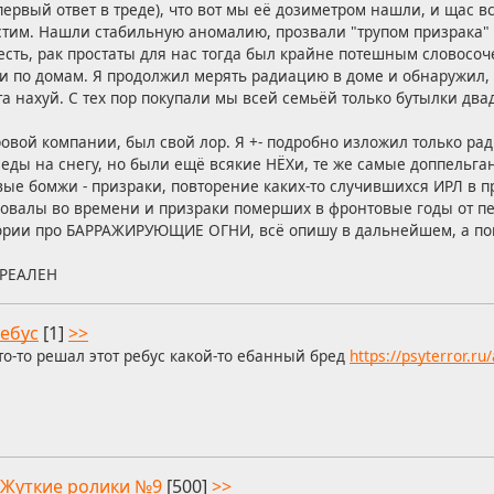
первый ответ в треде), что вот мы её дозиметром нашли, и щас в
устим. Нашли стабильную аномалию, прозвали "трупом призрака" 
есть, рак простаты для нас тогда был крайне потешным словосо
и по домам. Я продолжил мерять радиацию в доме и обнаружил, 
а нахуй. С тех пор покупали мы всей семьёй только бутылки дв
воровой компании, был свой лор. Я +- подробно изложил только р
еды на снегу, но были ещё всякие НЁХи, те же самые доппельган
вые бомжи - призраки, повторение каких-то случившихся ИРЛ в 
валы во времени и призраки померших в фронтовые годы от п
тории про БАРРАЖИРУЮЩИЕ ОГНИ, всё опишу в дальнейшем, а пок
РЕАЛЕН
ебус
[1]
>>
то-то решал этот ребус какой-то ебанный бред
https://psyterror.r
Жуткие ролики №9
[500]
>>