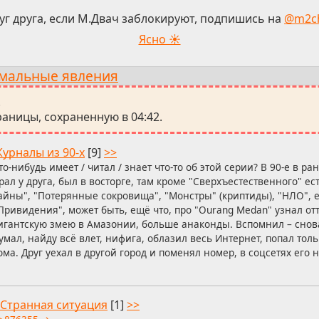
уг друга, если М.Двач заблокируют, подпишись на
@m2c
Ясно ☀
мальные явления
.
аницы, сохраненную в 04:42.
урналы из 90-х
[9]
>>
то-нибудь имеет / читал / знает что-то об этой серии? В 90-е в р
рал у друга, был в восторге, там кроме "Сверхъестественного" е
айны", "Потерянные сокровища", "Монстры" (криптиды), "НЛО", 
Привидения", может быть, ещё что, про "Ourang Medan" узнал от
игантскую змею в Амазонии, больше анаконды. Вспомнил – снова
умал, найду всё влет, нифига, облазил весь Интернет, попал толь
ома. Друг уехал в другой город и поменял номер, в соцсетях его
Странная ситуация
[1]
>>