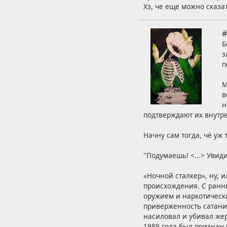
Хз, че еще можно сказат
#
Б
з
п
М
в
н
подтверждают их внутр
Начну сам тогда, чё уж 
"Подумаешь! <...> Увид
«Ночной сталкер», ну,
происхождения. С ранн
оружием и наркотическ
приверженность сатаниз
насиловал и убивал жер
1989 года был признан