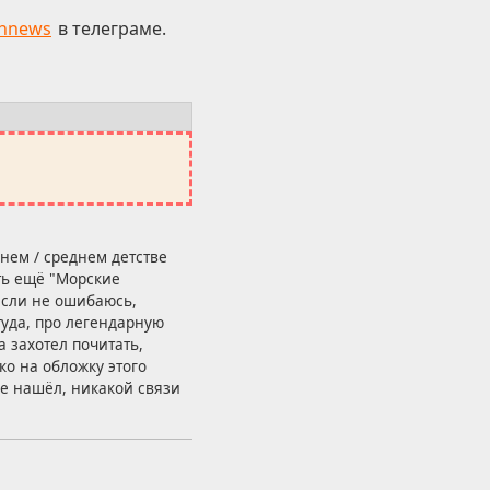
hnews
в телеграме.
аннем / среднем детстве
сть ещё "Морские
если не ошибаюсь,
туда, про легендарную
 захотел почитать,
ко на обложку этого
 не нашёл, никакой связи