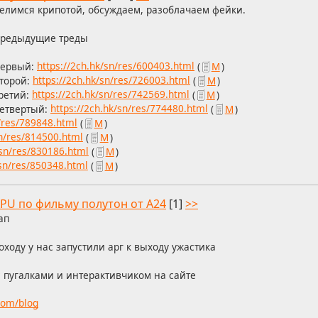
елимся крипотой, обсуждаем, разоблачаем фейки.
редыдущие треды
ервый:
https://2ch.hk/sn/res/600403.html
(
М
)
торой:
https://2ch.hk/sn/res/726003.html
(
М
)
ретий:
https://2ch.hk/sn/res/742569.html
(
М
)
етвертый:
https://2ch.hk/sn/res/774480.html
(
М
)
n/res/789848.html
(
М
)
sn/res/814500.html
(
М
)
/sn/res/830186.html
(
М
)
/sn/res/850348.html
(
М
)
РU по фильму полутон от А24
[1]
>>
ап
оходу у нас запустили арг к выходу ужастика
с пугалками и интерактивчиком на сайте
com/blog