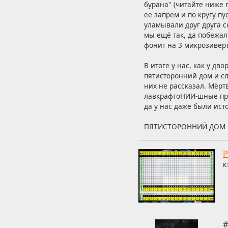
бурана" (читайте ниже 
ее запрём и по кругу п
уламывали друг друга с
мы ещё так, да побежал
фонит на 3 микрозиверт
В итоге у нас, как у д
пятисторонний дом и сл
них не рассказал. Мёрт
лавкрафтоНИИ-шные про
да у нас даже были ис
ПЯТИСТОРОННИЙ ДОМ 
Р
к
#