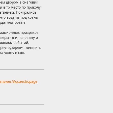
сем двором в снеговик
и в то место по приколу
четанием. Поигрались
что вода из под крана
адцатилитровые.
адиационных призраков,
геры - я и половину о
прошлом событий,
ереутруждения женщин,
а ухожу в сон.
u/answer/#quaestiopage