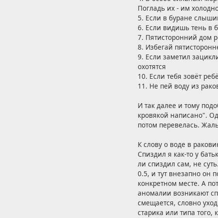
Погладь их - им холодн
5. Если в буране слыши
6. Если видишь тень в 
7. Пятисторонний дом 
8. Избегай пятисторонн
9. Если заметил зацикл
охотятся
10. Если тебя зовёт реб
11. Не пей воду из рако
И так далее и тому под
кровякой написано". Од
потом перевелась. Жал
К слову о воде в раков
Спиздил я как-то у бать
ли спиздил сам, не суть
0.5, и тут внезапно он
конкретном месте. А по
аномалии возникают спо
смещается, словно уход
старика или типа того,