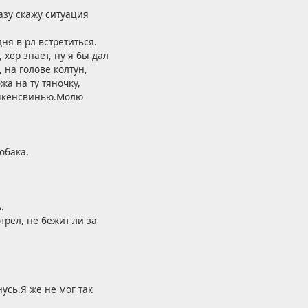
разу скажу ситуация
ня в рл встретиться.
 хер знает, ну я бы дал
 на голове колтун,
жа на ту тяночку,
ранкенсвинью.Молю
обака.
.
трел, не бежит ли за
усь.Я же не мог так