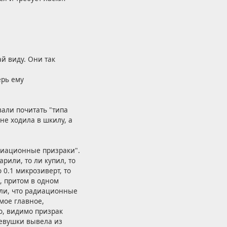
й виду. Они так
ерь ему
вали почитать "типа
не ходила в шкилу, а
адиационные призраки".
арили, то ли купил, то
 0.1 микрозиверт, то
х, притом в одном
или, что радиационные
мое главное,
о, видимо призрак
девушки вывела из