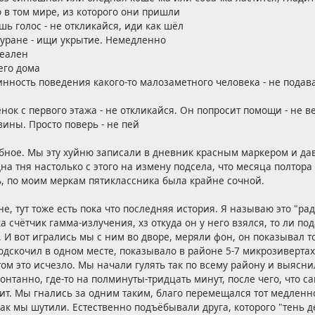
о в том мире, из которого они пришли
шь голос - не откликайся, иди как шёл
буране - ищи укрытие. Немедленно
реален
его дома
инность поведения какого-то малозаметного человека - не подава
ёнок с первого этажа - не откликайся. Он попросит помощи - не в
вины. Просто поверь - не пей
обное. Мы эту хуйню записали в дневник красным маркером и да
на тня настолько с этого на измену подсела, что месяца полтора 
ь, по моим меркам пятиклассника была крайне сочной.
ине, тут тоже есть пока что последняя история. Я называю это "р
ка счётчик гамма-излучения, хз откуда он у него взялся, то ли под
. И вот игрались мы с ним во дворе, меряли фон, он показывал то
 подскочил в одном месте, показывало в районе 5-7 микрозиверта
том это исчезло. Мы начали гулять так по всему району и выясн
нтанно, где-то на полминуты-тридцать минут, после чего, что са
ит. Мы гнались за одним таким, благо перемещался тот медленн
 как мы шутили. Естественно подъёбывали друга, которого "тень 