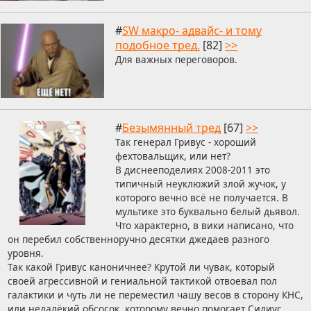
#
SW макро- адвайс- и тому
подобное тред.
[82]
>>
Для важных переговоров.
#
Безымянный тред
[67]
>>
Так генерал Гривус - хороший
фехтовальщик, или нет?
В диснееподелиях 2008-2011 это
типичный неуклюжий злой жучок, у
которого вечно всё не получается. В
мультике это буквально белый дьявол.
Что характерно, в вики написано, что
он перебил собственноручно десятки джедаев разного
уровня.
Так какой Гривус каноничнее? Крутой ли чувак, который
своей агрессивной и гениальной тактикой отвоевал пол
галактики и чуть ли не переместил чашу весов в сторону КНС,
или недалёкий обсосок, которому вечно помогает Сидиус,