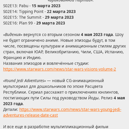
S02E13: Pabu -
15 марта 2023
S02E14: Tipping Point -
22 марта 2023
S02E15: The Summit -
29 марта 2023
S02E16: Plan 99 -
29 марта 2023
«Видения»
вернутся со вторым сезоном
4 мая 2023 года
. Шоу
не будет ограничено аниме. Новые эпизоды будут, в том
числе, посвящены культурам и анимационным стилям других
стран, включая ЮАР, Великобританию, Чили, США, Испанию,
Францию и Индию.
Названия эпизодов и вовлечённые студии:
https://www.starwars.com/news/star-wars-visions-volume-2
«Yound Jedi Adventures»
— новый CG-анимационный
мультсериал для дошкольников по эпохе Расцвета
Республики. Сериал расскажет о приключениях юнлингов,
постигающих пути Силы под руководством Йоды. Релиз
4 мая
2023 года
.
Детали:
https://www.starwars.com/news/star-wars-young-jedi-
adventures-release-date-cast
И все еще в разработке мультипликационный фильм