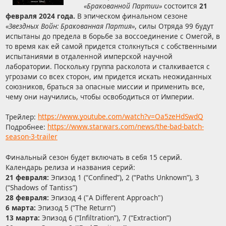
«Бракованной Партии»
состоится
21
февраля 2024 года.
В эпическом финальном сезоне
«Звездных Войн: Бракованная Партия»
, силы Отряда 99 будут
испытаны до предела в борьбе за воссоединение с Омегой, в
то время как ей самой придется столкнуться с собственными
испытаниями в отдаленной имперской научной
лаборатории. Поскольку группа расколота и сталкивается с
угрозами со всех сторон, им придется искать неожиданных
союзников, браться за опасные миссии и применить все,
чему они научились, чтобы освободиться от Империи.
Трейлер:
https://www.youtube.com/watch?v=Oa5zeHdSwdQ
Подробнее:
https://www.starwars.com/news/the-bad-batch-
season-3-trailer
Финальный сезон будет включать в себя 15 серий.
Календарь релиза и названия серий:
21 февраля:
Эпизод 1 (“Confined”), 2 (“Paths Unknown”), 3
(“Shadows of Tantiss”)
28 февраля:
Эпизод 4 ("A Different Approach")
6 марта:
Эпизод 5 (“The Return”)
13 марта:
Эпизод 6 (“Infiltration”), 7 (“Extraction”)