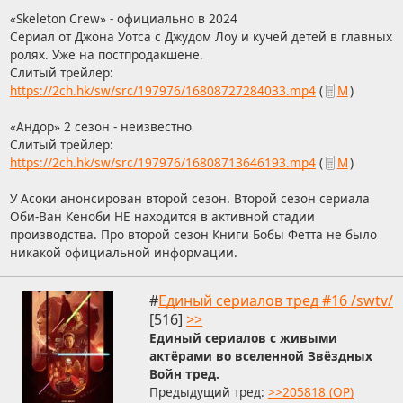
«Skeleton Crew» - официально в 2024
Сериал от Джона Уотса с Джудом Лоу и кучей детей в главных
ролях. Уже на постпродакшене.
Слитый трейлер:
https://2ch.hk/sw/src/197976/16808727284033.mp4
(
М
)
«Андор» 2 сезон - неизвестно
Слитый трейлер:
https://2ch.hk/sw/src/197976/16808713646193.mp4
(
М
)
У Асоки анонсирован второй сезон. Второй сезон сериала
Оби-Ван Кеноби НЕ находится в активной стадии
производства. Про второй сезон Книги Бобы Фетта не было
никакой официальной информации.
#
Единый сериалов тред #16 /swtv/
[516]
>>
Единый сериалов с живыми
актёрами во вселенной Звёздных
Войн тред.
Предыдущий тред:
>>205818 (OP)