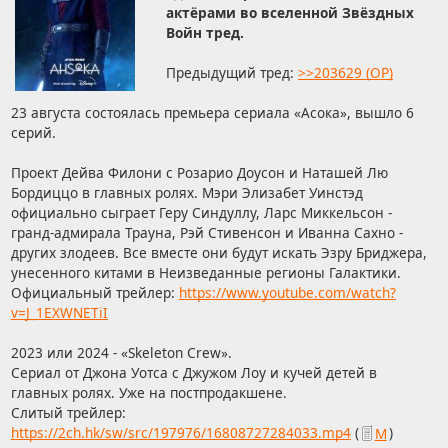
актёрами во вселенной Звёздных
Войн тред.
Предыдущий тред:
>>203629 (OP)
23 августа состоялась премьера сериала «Асока», вышло 6
серий.
Проект Дейва Филони с Розарио Доусон и Наташей Лю
Бордиццо в главных ролях. Мэри Элизабет Уинстэд
официально сыграет Геру Синдуллу, Ларс Миккельсон -
гранд-адмирала Трауна, Рэй Стивенсон и Иванна Сахно -
других злодеев. Все вместе они будут искать Эзру Бриджера,
унесенного китами в Неизведанные регионы Галактики.
Официальный трейлер:
https://www.youtube.com/watch?
v=J_1EXWNETiI
2023 или 2024 - «Skeleton Crew».
Сериал от Джона Уотса с Джужом Лоу и кучей детей в
главных ролях. Уже на постпродакшене.
Слитый трейлер:
https://2ch.hk/sw/src/197976/16808727284033.mp4
(
М
)