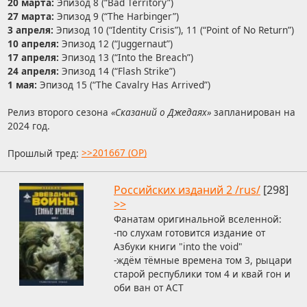
20 марта:
Эпизод 8 (“Bad Territory”)
27 марта:
Эпизод 9 (“The Harbinger”)
3 апреля:
Эпизод 10 (“Identity Crisis”), 11 (“Point of No Return”)
10 апреля:
Эпизод 12 (“Juggernaut”)
17 апреля:
Эпизод 13 (“Into the Breach”)
24 апреля:
Эпизод 14 (“Flash Strike”)
1 мая:
Эпизод 15 (“The Cavalry Has Arrived”)
Релиз второго сезона
«Сказаний о Джедаях»
запланирован на
2024 год.
Прошлый тред:
>>201667 (OP)
Российских изданий 2 /rus/
[298]
>>
Фанатам оригинальной вселенной:
-по слухам готовится издание от
Азбуки книги "into the void"
-ждём тёмные времена том 3, рыцари
старой республики том 4 и квай гон и
оби ван от АСТ