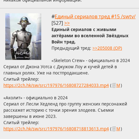
#
Единый сериалов тред #15 /swtv/
[527]
>>
Единый сериалов с живыми
актёрами во вселенной Звёздных
Войн тред.
Предыдущий тред:
>>205008 (OP)
«Skeleton Crew» - официально в 2024
Сериал от Джона Уотса с Джужом Лоу и кучей детей в
главных ролях. Уже на постпродакшене.
Слитый трейлер:
https://2ch.hk/sw/src/197976/16808727284033.mp4
(
М
)
«Аколит» - официально в 2024
Сериал от Лесли Хедленд про группу женских персонажей
расскажет историю с точки зрения злодеев. Съемки
завершены в июне 2023.
Слитый трейлер:
https://2ch.hk/sw/src/197976/16808718813613.mp4
(
М
)