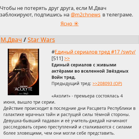
Чтобы не потерять друг друга, если М.Двач
заблокируют, подпишись на
@m2chnews
в телеграме.
Ясно ☀
М.Двач
/
Star Wars
#
Единый сериалов тред #17 /swtv/
[511]
>>
Единый сериалов с живыми
актёрами во вселенной Звёздных
Войн тред.
Предыдущий тред:
>>208093 (OP)
«Аколит» - премьера состоялась 4
июня, вышло три серии.
Действие происходит в последние дни Расцвета Республики в
галактике мрачных тайн и растущей силы тёмной стороны.
Девушка-бывший падаван и её учитель-джедай начинают
расследовать серию преступлений и сталкиваются с силами
более зловещими, чем они могли себе представить.