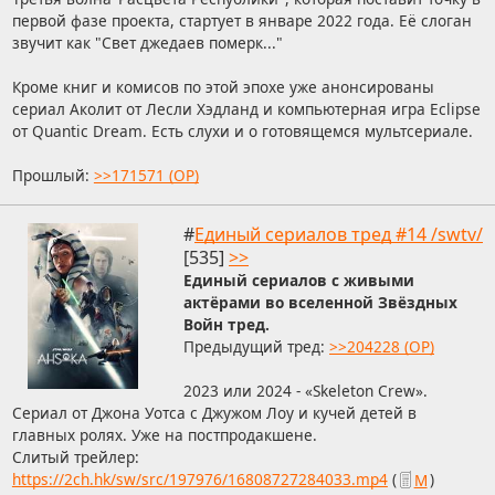
первой фазе проекта, стартует в январе 2022 года. Её слоган
звучит как "Свет джедаев померк..."
Кроме книг и комисов по этой эпохе уже анонсированы
сериал Аколит от Лесли Хэдланд и компьютерная игра Eclipse
от Quantic Dream. Есть слухи и о готовящемся мультсериале.
Прошлый:
>>171571 (OP)
#
Единый сериалов тред #14 /swtv/
[535]
>>
Единый сериалов с живыми
актёрами во вселенной Звёздных
Войн тред.
Предыдущий тред:
>>204228 (OP)
2023 или 2024 - «Skeleton Crew».
Сериал от Джона Уотса с Джужом Лоу и кучей детей в
главных ролях. Уже на постпродакшене.
Слитый трейлер:
https://2ch.hk/sw/src/197976/16808727284033.mp4
(
М
)