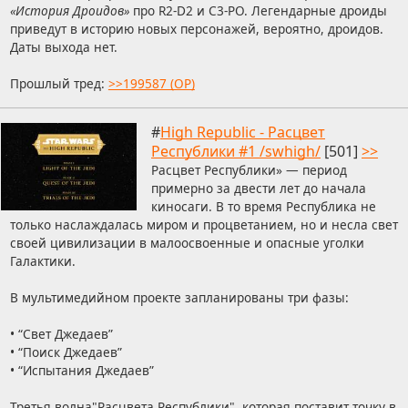
«История Дроидов»
про R2-D2 и C3-PO. Легендарные дроиды
приведут в историю новых персонажей, вероятно, дроидов.
Даты выхода нет.
Прошлый тред:
>>199587 (OP)
#
High Republic - Расцвет
Республики #1 /swhigh/
[501]
>>
Расцвет Республики» — период
примерно за двести лет до начала
киносаги. В то время Республика не
только наслаждалась миром и процветанием, но и несла свет
своей цивилизации в малоосвоенные и опасные уголки
Галактики.
В мультимедийном проекте запланированы три фазы:
• “Свет Джедаев”
• “Поиск Джедаев”
• “Испытания Джедаев”
Третья волна"Расцвета Республики", которая поставит точку в