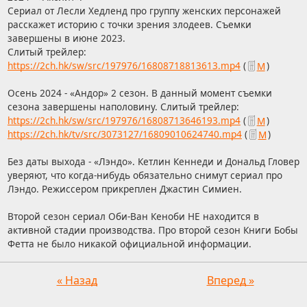
Сериал от Лесли Хедленд про группу женских персонажей
расскажет историю с точки зрения злодеев. Съемки
завершены в июне 2023.
Слитый трейлер:
https://2ch.hk/sw/src/197976/16808718813613.mp4
(
М
)
Осень 2024 - «Андор» 2 сезон. В данный момент съемки
сезона завершены наполовину. Слитый трейлер:
https://2ch.hk/sw/src/197976/16808713646193.mp4
(
М
)
https://2ch.hk/tv/src/3073127/16809010624740.mp4
(
М
)
Без даты выхода - «Лэндо». Кетлин Кеннеди и Дональд Гловер
уверяют, что когда-нибудь обязательно снимут сериал про
Лэндо. Режиссером прикреплен Джастин Симиен.
Второй сезон сериал Оби-Ван Кеноби НЕ находится в
активной стадии производства. Про второй сезон Книги Бобы
Фетта не было никакой официальной информации.
« Назад
Вперед »