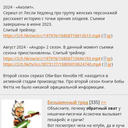
2024 - «Аколит».
Сериал от Лесли Хедленд про группу женских персонажей
расскажет историю с точки зрения злодеев. Съемки
завершены в июне 2023.
Слитый трейлер:
https://2ch.hk/sw/src/197976/16808718813613.mp4
(
М
)
Август 2024 - «Андор» 2 сезон. В данный момент съемки
сезона приостановлены. Слитый трейлер:
https://2ch.hk/sw/src/197976/16808713646193.mp4
(
М
)
https://2ch.hk/tv/src/3073127/16809010624740.mp4
(
М
)
Второй сезон сериал Оби-Ван Кеноби НЕ находится в
активной стадии производства. Про второй сезон Книги Бобы
Фетта не было никакой официальной информации.
Безымянный тред
[335]
>>
Объясните, почему
обратный хват
у
няшечки-писечки Асокочки вызывает
пекафейс и срачи?
Вот посмотрел чела на ютубе, да и куча