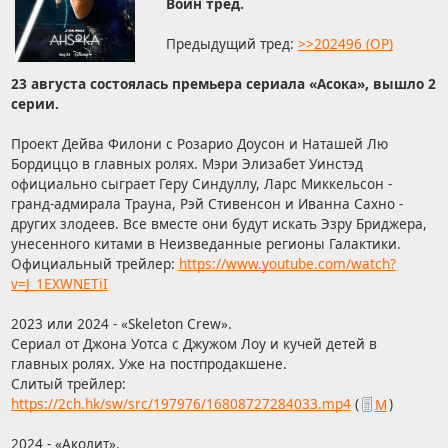
Войн тред.
Предыдущий тред:
>>202496 (OP)
23 августа состоялась премьера сериала «Асока», вышло 2
серии.
Проект Дейва Филони с Розарио Доусон и Наташей Лю
Бордиццо в главных ролях. Мэри Элизабет Уинстэд
официально сыграет Геру Синдуллу, Ларс Миккельсон -
гранд-адмирала Трауна, Рэй Стивенсон и Иванна Сахно -
других злодеев. Все вместе они будут искать Эзру Бриджера,
унесенного китами в Неизведанные регионы Галактики.
Официальный трейлер:
https://www.youtube.com/watch?
v=J_1EXWNETiI
2023 или 2024 - «Skeleton Crew».
Сериал от Джона Уотса с Джужом Лоу и кучей детей в
главных ролях. Уже на постпродакшене.
Слитый трейлер:
https://2ch.hk/sw/src/197976/16808727284033.mp4
(
М
)
2024 - «Аколит».