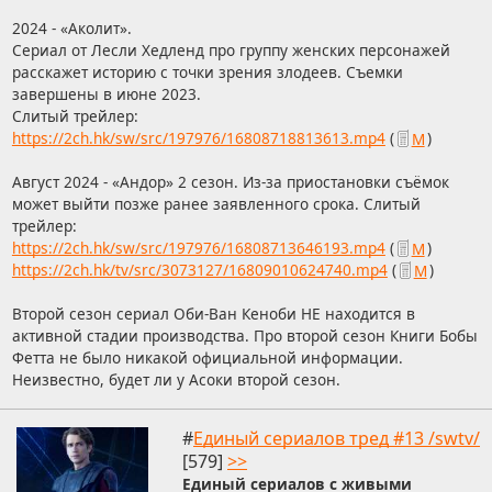
2024 - «Аколит».
Сериал от Лесли Хедленд про группу женских персонажей
расскажет историю с точки зрения злодеев. Съемки
завершены в июне 2023.
Слитый трейлер:
https://2ch.hk/sw/src/197976/16808718813613.mp4
(
М
)
Август 2024 - «Андор» 2 сезон. Из-за приостановки съёмок
может выйти позже ранее заявленного срока. Слитый
трейлер:
https://2ch.hk/sw/src/197976/16808713646193.mp4
(
М
)
https://2ch.hk/tv/src/3073127/16809010624740.mp4
(
М
)
Второй сезон сериал Оби-Ван Кеноби НЕ находится в
активной стадии производства. Про второй сезон Книги Бобы
Фетта не было никакой официальной информации.
Неизвестно, будет ли у Асоки второй сезон.
#
Единый сериалов тред #13 /swtv/
[579]
>>
Единый сериалов с живыми