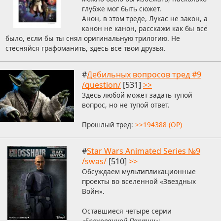
глубже мог быть сюжет.
Анон, в этом треде, Лукас не закон, а
канон не канон, расскажи как бы всё
было, если бы ты снял оригинальную трилогию. Не
стесняйся графоманить, здесь все твои друзья.
#
Дебильных вопросов тред #9
/question/
[531]
>>
Здесь любой может задать тупой
вопрос, но не тупой ответ.
Прошлый тред:
>>194388 (OP)
#
Star Wars Animated Series №9
/swas/
[510]
>>
Обсуждаем мультипликационные
проекты во вселенной «Звездных
Войн».
Оставшиеся четыре серии
«Бракованной Партии»
: