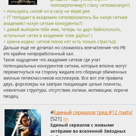
поэтому(почему?) стану ситхом(нахуя?)
> пользуюсь силой но в силу не верю ряя
> ГГ попадает в академию ситхов(казалось бы нахуя ситхам
академия? нахуя ситхам конкуренты?)
> давай выберем тебе имя, теперь ты дарт бейн(лолшто,
остальные ситхи в академии тоже дарты? )
> кринж-кодекс ситхов покоя нет есть только страсть)))
Дальше ещё не дочитал но сложилось впечатление что РВ
это крайне непроработанный кал.
Такое ощущение что академия ситхов где учат
потенциальных конкурентов ситхам, которые вполне могут
переметнуться на сторону жидаев это сборище обиженных
жизнью пятиклассников косплееров. Все вот эти правила
двух, форсюзеры на завтрак поедающие целые планеты,
невнятная структура, отсутствие логики, мотивации, короче
пиздец
#
Единый сериалов тред #12 /swtv/
[521]
>>
Единый сериалов с живыми
актёрами во вселенной Звёздных