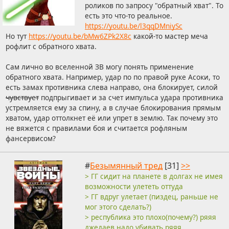
роликов по запросу "обратный хват". То
есть это что-то реальное.
https://youtu.be/l3qqDMniySc
Но тут
https://youtu.be/bMw6ZPk2X8c
какой-то мастер меча
рофлит с обратного хвата.
Сам лично во вселенной ЗВ могу понять применение
обратного хвата. Например, удар по по правой руке Асоки, то
есть замах противника слева направо, она блокирует, силой
чувствует
подпрыгивает и за счет импульса удара противника
устремляется ему за спину, а в случае блокирования прямым
хватом, удар оттолкнет её или упрет в землю. Так почему это
не вяжется с правилами боя и считается рофляным
фансервисом?
#
Безымянный тред
[31]
>>
> ГГ сидит на планете в долгах не имея
возможности улететь оттуда
> ГГ вдруг улетает (пиздец, раньше не
мог этого сделать?)
> республика это плохо(почему?) ряяя
джедаев надо убивать ряяя