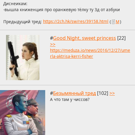
Диснеикам:
-вышла книженция про оранжевую тёлку ту 3д от азбуки
Предыдущий тред:
https://2ch.hk/sw/res/39158.html
(
М
)
#
Good Night, sweet princess
[22]
>>
https://meduza.io/news/2016/12/27/ume
rla-aktrisa-kerri-fisher
#
Безымянный тред
[102]
>>
А что там у чиссов?