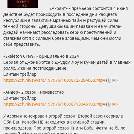
«Аколит» - премьера состоится 4 июня
Действие будет происходить в последние дни Расцвета
Республики в галактике мрачных тайн и растущей силы
тёмной стороны. Девушка-бывший падаван и её учитель-
джедай начинают расследовать серию преступлений и
сталкиваются с силами более зловещими, чем они могли
себе представить.
«Skeleton Crew» - официально в 2024
Сериал от Джона Уотса с Джудом Лоу и кучей детей в главных
ролях. Уже на постпродакшене.
Слитый трейлер:
https://2ch.hk/sw/src/197976/16808727284033.mp4
(
М
)
«Андор» 2 сезон - неизвестно
Слитый трейлер:
https://2ch.hk/sw/src/197976/16808713646193.mp4
(
М
)
У Асоки анонсирован второй сезон. Второй сезон сериала
Оби-Ван Кеноби НЕ находится в активной стадии
производства. Про второй сезон Книги Бобы Фетта не было
никакой официальной информации.