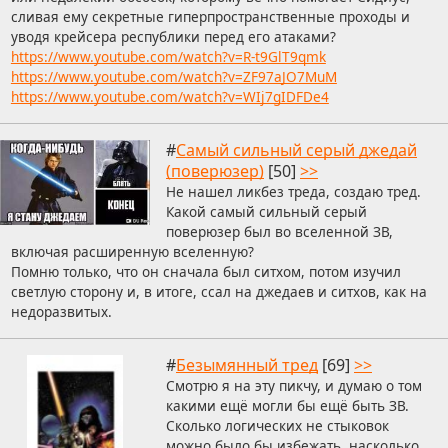
сливая ему секретные гиперпространственные проходы и
уводя крейсера республики перед его атаками?
https://www.youtube.com/watch?v=R-t9GlT9qmk
https://www.youtube.com/watch?v=ZF97aJO7MuM
https://www.youtube.com/watch?v=WIj7gIDFDe4
#
Самый сильный серый джедай
(поверюзер)
[50]
>>
Не нашел ликбез треда, создаю тред.
Какой самый сильный серый
поверюзер был во вселенной ЗВ,
включая расширенную вселенную?
Помню только, что он сначала был ситхом, потом изучил
светлую сторону и, в итоге, ссал на джедаев и ситхов, как на
недоразвитых.
#
Безымянный тред
[69]
>>
Смотрю я на эту пикчу, и думаю о том
какими ещё могли бы ещё быть ЗВ.
Сколько логических не стыковок
можно было бы избежать, насколько