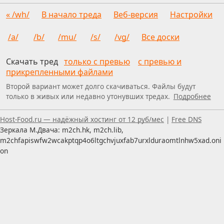
« /wh/
В начало треда
Веб-версия
Настройки
/a/
/b/
/mu/
/s/
/vg/
Все доски
Скачать тред
только с превью
с превью и
прикрепленными файлами
Второй вариант может долго скачиваться. Файлы будут
только в живых или недавно утонувших тредах.
Подробнее
Пользуетесь скринридером — пишите, что можно улуч
Host-Food.ru — надёжный хостинг от 12 руб/мес
|
Free DNS
Зеркала М.Двача: m2ch.hk, m2ch.lib,
m2chfapiswfw2wcakptqp4o6ltgchvjuxfab7urxlduraomtlnhw5xad.oni
on