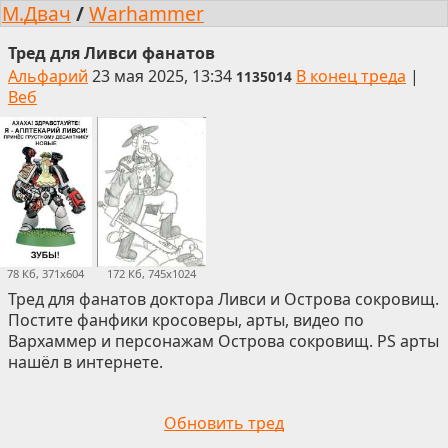
М.Двач
/
Warhammer
Тред для Ливси фанатов
Альфарий
23 мая 2025, 13:34
В конец треда
|
1135014
Веб
78 Кб, 371x604
172 Кб, 745x1024
Тред для фанатов доктора Ливси и Острова сокровищ.
Постите фанфики кросоверы, арты, видео по
Вархаммер и персонажам Острова сокровищ. PS арты
нашёл в интернете.
Обновить тред