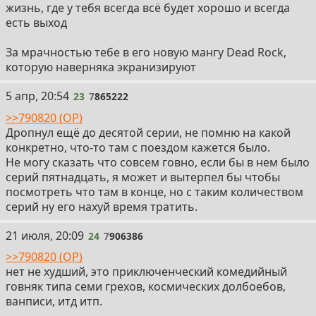
жизнь, где у тебя всегда всё будет хорошо и всегда
есть выход
За мрачностью тебе в его новую мангу Dead Rock,
которую наверняка экранизируют
23
5 апр, 20:54
23
7
865222
>>790820 (OP)
Дропнул ещё до десятой серии, не помню на какой
конкретно, что-то там с поездом кажется было.
Не могу сказать что совсем говно, если бы в нем было
серий пятнадцать, я может и вытерпел бы чтобы
посмотреть что там в конце, но с таким количеством
серий ну его нахуй время тратить.
24
21 июля, 20:09
24
7
906386
>>790820 (OP)
нет не худший, это приключенческий комедийный
говняк типа семи грехов, космических долбоебов,
ванписи, итд итп.