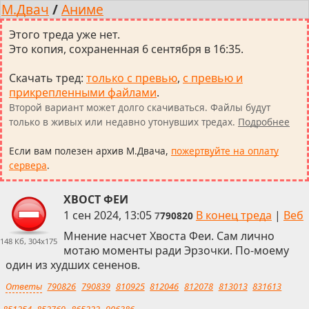
М.Двач
/
Аниме
Этого треда уже нет.
Это копия, сохраненная 6 сентября в 16:35.
Скачать тред
:
только с превью
,
с превью и
прикрепленными файлами
.
Второй вариант может долго скачиваться. Файлы будут
только в живых или недавно утонувших тредах.
Подробнее
Если вам полезен архив М.Двача,
пожертвуйте на оплату
сервера
.
ХВОСТ ФЕИ
1 сен 2024, 13:05
В конец треда
|
Веб
7
790820
Мнение насчет Хвоста Феи. Сам лично
148 Кб, 304x175
мотаю моменты ради Эрзочки. По-моему
один из худших сененов.
Ответы
790826
790839
810925
812046
812078
813013
831613