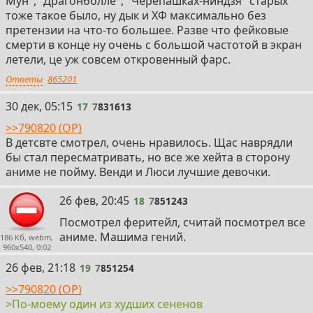
Мун", "Драгонболле", "Черепашках-ниндзя" старых
тоже такое было, ну дык и ХФ максимально без
претензии на что-то большее. Разве что фейковые
смерти в конце ну очень с большой частотой в экран
летели, це уж совсем откровенный фарс.
Ответы
865201
17
30 дек, 05:15
17
7
831613
>>790820 (OP)
В детсвте смотрел, очень нравилось. Щас наврядли
бы стал пересматривать, но все же хейта в сторону
аниме не пойму. Венди и Люси лучшие девочки.
18
26 фев, 20:45
18
7
851243
Посмотрел феритейл, считай посмотрел все
аниме. Машима гений.
186 Кб, webm,
960x540, 0:02
19
26 фев, 21:18
19
7
851254
>>790820 (OP)
>По-моему один из худших сененов