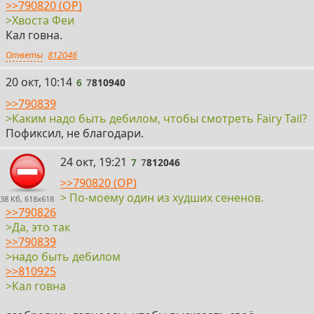
>>790820 (OP)
>Хвоста Феи
Кал говна.
Ответы
812046
6
20 окт, 10:14
6
7
810940
>>790839
>Каким надо быть дебилом, чтобы смотреть Fairy Tail?
Пофиксил, не благодари.
7
24 окт, 19:21
7
7
812046
>>790820 (OP)
> По-моему один из худших сененов.
38 Кб, 618x618
>>790826
>Да, это так
>>790839
>надо быть дебилом
>>810925
>Кал говна