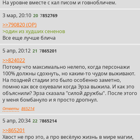
На уровне вместе с кал писом и говнобличем.
20
3 мар, 20:10
20
7
852769
>>790820 (OP)
>один из худших сененов
Все еще лучше блича
21
5 апр, 20:12
21
7
865201
>>824022
Потому что максимально нелепо, когда персонажи
100% должны сдохнуть, но каким-то чудом выживают.
На поздней стадии это было особенно заметно,
помню как все охуевали когда Эрза выжила. И как это
объяснили? Эрза сказала "силой дружбы". После этого
у меня бомбануло и я просто дропнул.
Ответы
865214
22
5 апр, 20:34
22
7
865214
>>865201
Хвост не про это, а про весёлую жизнь в мире магии,