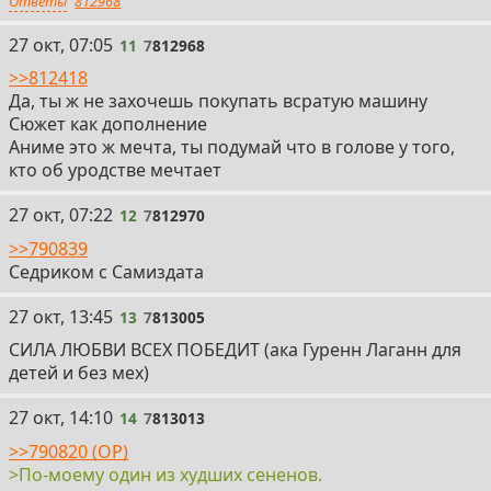
Ответы
812968
11
27 окт, 07:05
11
7
812968
>>812418
Да, ты ж не захочешь покупать всратую машину
Сюжет как дополнение
Аниме это ж мечта, ты подумай что в голове у того,
кто об уродстве мечтает
12
27 окт, 07:22
12
7
812970
>>790839
Седриком с Самиздата
13
27 окт, 13:45
13
7
813005
СИЛА ЛЮБВИ ВСЕХ ПОБЕДИТ (ака Гуренн Лаганн для
детей и без мех)
14
27 окт, 14:10
14
7
813013
>>790820 (OP)
>По-моему один из худших сененов.