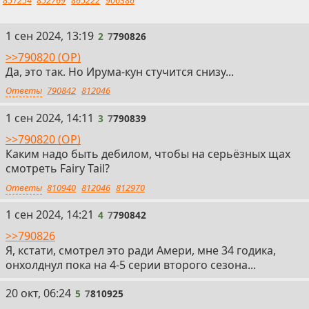
851254
852769
865222
906386
2
1 сен 2024, 13:19
2
7
790826
>>790820 (OP)
Да, это так. Но Ирума-кун стучится снизу...
Ответы
790842
812046
3
1 сен 2024, 14:11
3
7
790839
>>790820 (OP)
Каким надо быть дебилом, чтобы на серьёзных щах
смотреть Fairy Tail?
Ответы
810940
812046
812970
4
1 сен 2024, 14:21
4
7
790842
>>790826
Я, кстати, смотрел это ради Амери, мне 34 годика,
онхолднул пока на 4-5 серии второго сезона...
5
20 окт, 06:24
5
7
810925