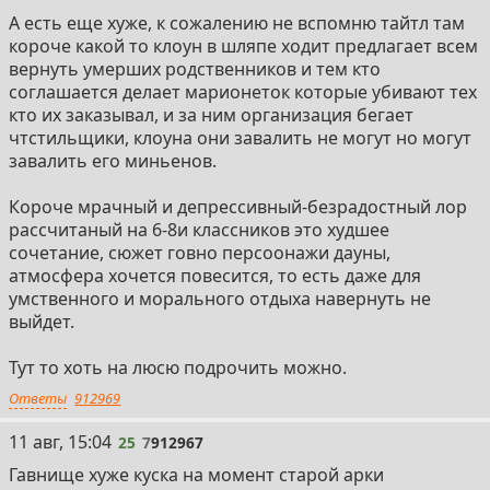
А есть еще хуже, к сожалению не вспомню тайтл там
короче какой то клоун в шляпе ходит предлагает всем
вернуть умерших родственников и тем кто
соглашается делает марионеток которые убивают тех
кто их заказывал, и за ним организация бегает
чтстильщики, клоуна они завалить не могут но могут
завалить его миньенов.
Короче мрачный и депрессивный-безрадостный лор
рассчитаный на 6-8и классников это худшее
сочетание, сюжет говно персоонажи дауны,
атмосфера хочется повесится, то есть даже для
умственного и морального отдыха навернуть не
выйдет.
Тут то хоть на люсю подрочить можно.
Ответы
912969
25
11 авг, 15:04
25
7
912967
Гавнище хуже куска на момент старой арки