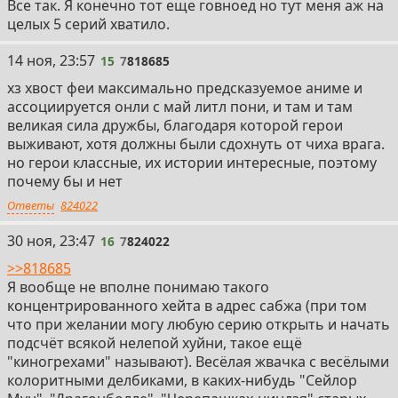
Все так. Я конечно тот еще говноед но тут меня аж на
целых 5 серий хватило.
15
14 ноя, 23:57
15
7
818685
хз хвост феи максимально предсказуемое аниме и
ассоциируется онли с май литл пони, и там и там
великая сила дружбы, благодаря которой герои
выживают, хотя должны были сдохнуть от чиха врага.
но герои классные, их истории интересные, поэтому
почему бы и нет
Ответы
824022
16
30 ноя, 23:47
16
7
824022
>>818685
Я вообще не вполне понимаю такого
концентрированного хейта в адрес сабжа (при том
что при желании могу любую серию открыть и начать
подсчёт всякой нелепой хуйни, такое ещё
"киногрехами" называют). Весёлая жвачка с весёлыми
колоритными делбиками, в каких-нибудь "Сейлор