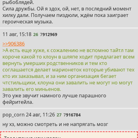
рыбоблядей.
Сила дружбы. Ой я здох, ой, нет, в последний момент
хилку дали. Получаем пиздюли, ждём пока заиграет
героическая музыка.
26
11 авг, 15:18
26
7
912969
>>906386
>А есть еще хуже, к сожалению не вспомню тайтл там
короче какой то клоун в шляпе ходит предлагает всем
вернуть умерших родственников и тем кто
соглашается делает марионеток которые убивают тех
кто их заказывал, и за ним организация бегает
чтстильщики, клоуна они завалить не могут но могут
завалить его миньенов.
Это уже звучит намного лучше парашного
фейритейла.
27
pop_corn
24 авг, 11:26
27
7
916784
ну хз, можно смотреть и не напрягать мозг