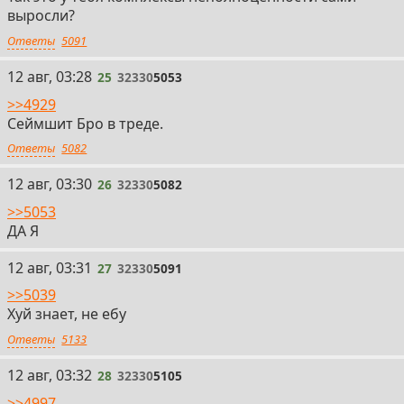
выросли?
Ответы
5091
25
12 авг, 03:28
25
32330
5053
>>4929
Сеймшит Бро в треде.
Ответы
5082
26
12 авг, 03:30
26
32330
5082
>>5053
ДА Я
27
12 авг, 03:31
27
32330
5091
>>5039
Хуй знает, не ебу
Ответы
5133
28
12 авг, 03:32
28
32330
5105
>>4997