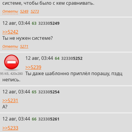
системе, чтобы было с кем сравнивать.
Ответы
5249
5273
63
12 авг, 03:44
63
32330
5249
>>5242
Ты не нужен системе?
Ответы
5271
64
12 авг, 03:44
64
32330
5252
>>5239
Ты даже шаблонно приплёл порашу, пздц
95 Кб, 420x280
непись.
65
12 авг, 03:44
65
32330
5254
>>5231
А?
66
12 авг, 03:44
66
32330
5261
>>5233