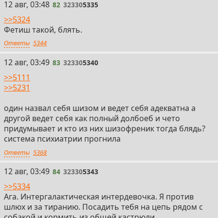
82
12 авг, 03:48
82
32330
5335
>>5324
Фетиш такой, блять.
Ответы
5344
83
12 авг, 03:49
83
32330
5340
>>5111
>>5231
один назвал себя шизом и ведет себя адекватна а
другой ведет себя как полный долбоеб и чето
придумывает и кто из них шизофреник тогда блядь?
система психиатрии прогнила
Ответы
5368
84
12 авг, 03:49
84
32330
5343
>>5334
Ага. Интергалактическая интердевочка. Я против
шлюх и за тиранию. Посадить тебя на цепь рядом с
собакой и кормить из общей кастрюли.