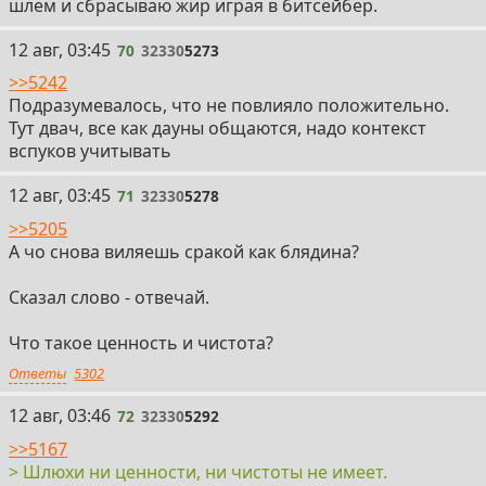
шлем и сбрасываю жир играя в битсейбер.
70
12 авг, 03:45
70
32330
5273
>>5242
Подразумевалось, что не повлияло положительно.
Тут двач, все как дауны общаются, надо контекст
вспуков учитывать
71
12 авг, 03:45
71
32330
5278
>>5205
А чо снова виляешь сракой как блядина?
Сказал слово - отвечай.
Что такое ценность и чистота?
Ответы
5302
72
12 авг, 03:46
72
32330
5292
>>5167
> Шлюхи ни ценности, ни чистоты не имеет.