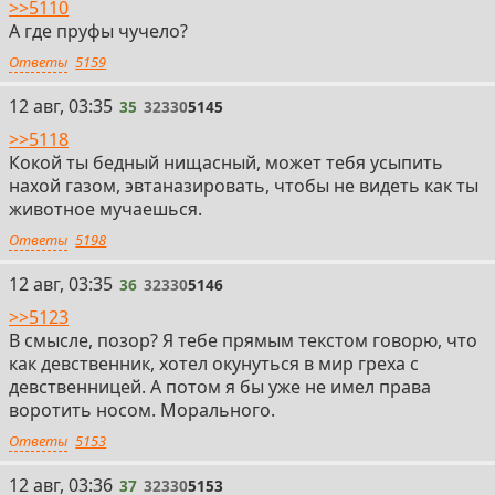
>>5110
А где пруфы чучело?
Ответы
5159
35
12 авг, 03:35
35
32330
5145
>>5118
Кокой ты бедный нищасный, может тебя усыпить
нахой газом, эвтаназировать, чтобы не видеть как ты
животное мучаешься.
Ответы
5198
36
12 авг, 03:35
36
32330
5146
>>5123
В смысле, позор? Я тебе прямым текстом говорю, что
как девственник, хотел окунуться в мир греха с
девственницей. А потом я бы уже не имел права
воротить носом. Морального.
Ответы
5153
37
12 авг, 03:36
37
32330
5153