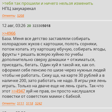
>тебя так прошили и ничего нельзя изменить
НПЦ закукарекал
Ответы
5208
20
12 авг, 03:26
20
32330
5018
>>4966
База. Меня все детство заставляли собирать
колорадских жуков с картошки, полоть сорняки,
потом копать эту картошку ебучую, собирать ягоды,
фрукты + решать всякую хуйню по учебы
дополнительно сверху домашки + отжиматься,
приседать, бегать. Один хуй я такой-же, как оп.
оформил себе пенсию по шизе через нужных людей
чтобы не работать. Сижу ща, на карте 30 рублей а в
наличке 200, зато работать не надо. В игры уже лень
играть. Только на дваче еще не лень срать. Так-что
этот
>>4947
хуй не прав, он просто наслушался
повестки от советстких мамки с бабкой.
Ответы
5111
5118
5242