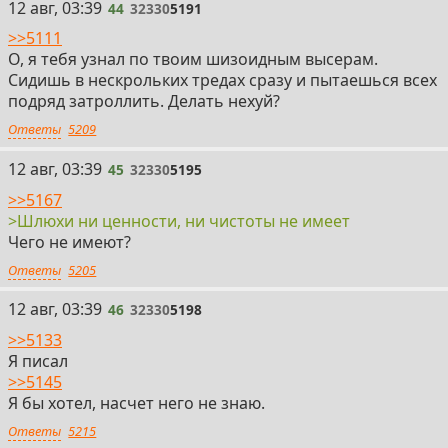
44
12 авг, 03:39
44
32330
5191
>>5111
О, я тебя узнал по твоим шизоидным высерам.
Сидишь в нескрольких тредах сразу и пытаешься всех
подряд затроллить. Делать нехуй?
Ответы
5209
45
12 авг, 03:39
45
32330
5195
>>5167
>Шлюхи ни ценности, ни чистоты не имеет
Чего не имеют?
Ответы
5205
46
12 авг, 03:39
46
32330
5198
>>5133
Я писал
>>5145
Я бы хотел, насчет него не знаю.
Ответы
5215