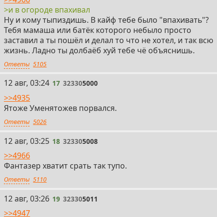
>и в огороде впахивал
Ну и кому тыпиздишь. В кайф тебе было "впахивать"?
Тебя мамаша или батёк которого небыло просто
заставил а ты пошёл и делал то что не хотел, и так всю
жизнь. Ладно ты долбаёб хуй тебе чё объяснишь.
Ответы
5105
17
12 авг, 03:24
17
32330
5000
>>4935
Ятоже Уменятожев порвался.
Ответы
5026
18
12 авг, 03:25
18
32330
5008
>>4966
Фантазер хватит срать так тупо.
Ответы
5110
19
12 авг, 03:26
19
32330
5011
>>4947