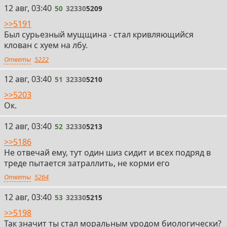
50
12 авг, 03:40
50
32330
5209
>>5191
Был сурьезный мущщина - стал кривляющийся
клован с хуем на лбу.
Ответы
5222
51
12 авг, 03:40
51
32330
5210
>>5203
Ок.
52
12 авг, 03:40
52
32330
5213
>>5186
Не отвечай ему, тут один шиз сидит и всех подряд в
треде пытается затраллить, не корми его
Ответы
5264
53
12 авг, 03:40
53
32330
5215
>>5198
Так значит ты стал моральным уродом биологически?