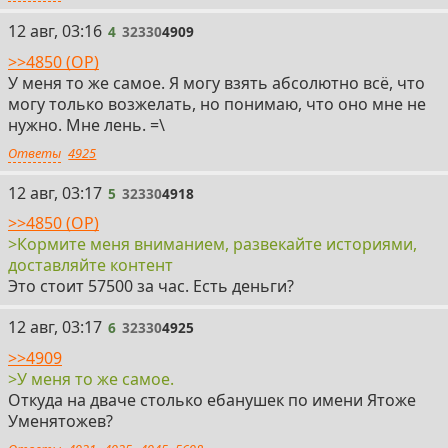
4
12 авг, 03:16
4
32330
4909
>>4850 (OP)
У меня то же самое. Я могу взять абсолютно всё, что
могу только возжелать, но понимаю, что оно мне не
нужно. Мне лень. =\
Ответы
4925
5
12 авг, 03:17
5
32330
4918
>>4850 (OP)
>Кормите меня вниманием, развекайте историями,
доставляйте контент
Это стоит 57500 за час. Есть деньги?
6
12 авг, 03:17
6
32330
4925
>>4909
>У меня то же самое.
Откуда на дваче столько ебанушек по имени Ятоже
Уменятожев?