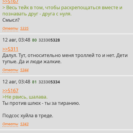
>>5167
> Весь тейк в том, чтобы раскрепощаться вместе и
познавать друг - друга с нуля.
Смысл?
Ответы
5335
80
12 авг, 03:48
80
32330
5328
>>5311
Далул. Тут, относительно меня троллей то и нет. Дети
тупые. Да и люди жалкие.
Ответы
5344
81
12 авг, 03:48
81
32330
5334
>>5167
>Не рвись, шалава.
Ты против шлюх - ты за тиранию.
Подсос хуйла в треде.
Ответы
5343