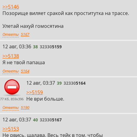
>>5146
Позорище виляет сракой как проститутка на трассе.
Улетай нахуй гомосятина
Ответы
5167
38
12 авг, 03:36
38
32330
5159
>>5138
Я не твой папаша
Ответы
5164
39
12 авг, 03:37
39
32330
5164
>>5159
Не ври больше.
77 Кб, 859x396
Ответы
5190
40
12 авг, 03:37
40
32330
5167
>>5153
Не рвись, шалава. Весь тейк в том, чтобы