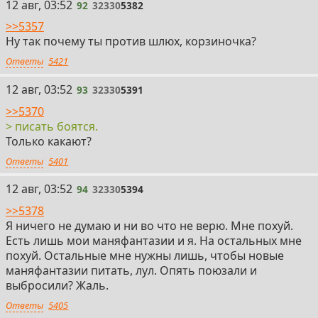
92
12 авг, 03:52
92
32330
5382
>>5357
Ну так почему ты против шлюх, корзиночка?
Ответы
5421
93
12 авг, 03:52
93
32330
5391
>>5370
> писать боятся.
Только какают?
Ответы
5401
94
12 авг, 03:52
94
32330
5394
>>5378
Я ничего не думаю и ни во что не верю. Мне похуй.
Есть лишь мои маняфантазии и я. На остальных мне
похуй. Остальные мне нужны лишь, чтобы новые
маняфантазии питать, лул. Опять поюзали и
выбросили? Жаль.
Ответы
5405