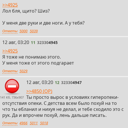
>>4925
Лол бля, щито? Шиз?
У меня две руки и две ноги. А у тебя?
Ответы
5000
5039
11
12 авг, 03:20
11
32330
4945
>>4925
Я тоже не понимаю этого.
У меня тоже от этого подгарает
Ответы
5029
12
12 авг, 03:20
12
32330
4947
>>4850 (OP)
Ты просто вырос в условиях гиперопеки-
141 Кб, 736x907
отсутствия опеки. С детства всем было похуй на то
что ты ебланил и нихуя не делал, и тебе сходило это с
рук. Да и впрочем похуй, лень дальше писать.
Ответы
4966
5011
5018