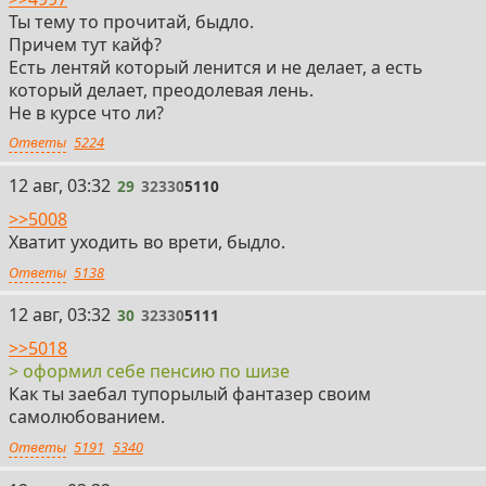
Ты тему то прочитай, быдло.
Причем тут кайф?
Есть лентяй который ленится и не делает, а есть
который делает, преодолевая лень.
Не в курсе что ли?
Ответы
5224
29
12 авг, 03:32
29
32330
5110
>>5008
Хватит уходить во врети, быдло.
Ответы
5138
30
12 авг, 03:32
30
32330
5111
>>5018
> оформил себе пенсию по шизе
Как ты заебал тупорылый фантазер своим
самолюбованием.
Ответы
5191
5340