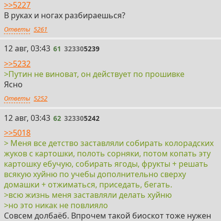
>>5227
В руках и ногах разбираешься?
Ответы
5261
61
12 авг, 03:43
61
32330
5239
>>5232
>Путин не виноват, он действует по прошивке
Ясно
Ответы
5252
62
12 авг, 03:43
62
32330
5242
>>5018
> Меня все детство заставляли собирать колорадских
жуков с картошки, полоть сорняки, потом копать эту
картошку ебучую, собирать ягоды, фрукты + решать
всякую хуйню по учебы дополнительно сверху
домашки + отжиматься, приседать, бегать.
>всю жизнь меня заставляли делать хуйню
>но это никак не повлияло
Совсем долбаёб. Впрочем такой биоскот тоже нужен