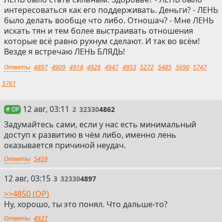
интересоваться как его поддерживать. Деньги? - ЛЕНЬ
было делать вообще что либо. Отношач? - Мне ЛЕНЬ
искать тян и тем более выстраивать отношения
которые всё равно рухнум сделают. И так во всём!
Везде я встречаю ЛЕНЬ БЛЯДЬ!
Ответы
4897
4909
4918
4929
4947
4953
5272
5485
5690
5747
5761
2
12 авг, 03:11
2
32330
4862
# OP
Задумайтесь сами, если у нас есть минимальный
доступ к развитию в чём либо, именно лень
оказывается причиной неудач.
Ответы
5459
3
12 авг, 03:15
3
32330
4897
>>4850 (OP)
Ну, хорошо, ты это понял. Что дальше-то?
Ответы
4927