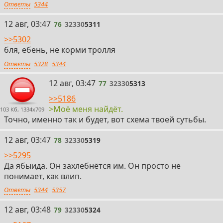
Ответы
5344
76
12 авг, 03:47
76
32330
5311
>>5302
бля, ебень, не корми тролля
Ответы
5328
5344
77
12 авг, 03:47
77
32330
5313
>>5186
>Моё меня найдёт.
103 Кб, 1334x709
Точно, именно так и будет, вот схема твоей сутьбы.
78
12 авг, 03:47
78
32330
5319
>>5295
Да ябыида. Он захлебнётся им. Он просто не
понимает, как влип.
Ответы
5344
5357
79
12 авг, 03:48
79
32330
5324