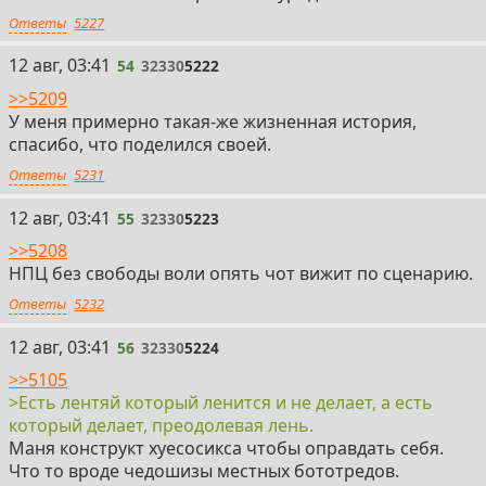
Ответы
5227
54
12 авг, 03:41
54
32330
5222
>>5209
У меня примерно такая-же жизненная история,
спасибо, что поделился своей.
Ответы
5231
55
12 авг, 03:41
55
32330
5223
>>5208
НПЦ без свободы воли опять чот вижит по сценарию.
Ответы
5232
56
12 авг, 03:41
56
32330
5224
>>5105
>Есть лентяй который ленится и не делает, а есть
который делает, преодолевая лень.
Маня конструкт хуесосикса чтобы оправдать себя.
Что то вроде чедошизы местных бототредов.