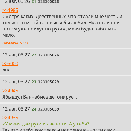
21
12 авг, 03:26
21
32330
5023
>>4985
Смотря каких. Девственных, что отдали мне честь и
только со мной таковые я бы любил. Ну а если они
потом уже пойдут по рукам, меня будет заботить
мало.
Ответы
5123
22
12 авг, 03:27
22
32330
5026
>>5000
лол
23
12 авг, 03:27
23
32330
5029
>>4945
Ябывдул Ваннабиев детонирует.
24
12 авг, 03:27
24
32330
5039
>>4935
>У меня две руки и две ноги. А у тебя?
Так это у тебя комплексы неполноценности сами