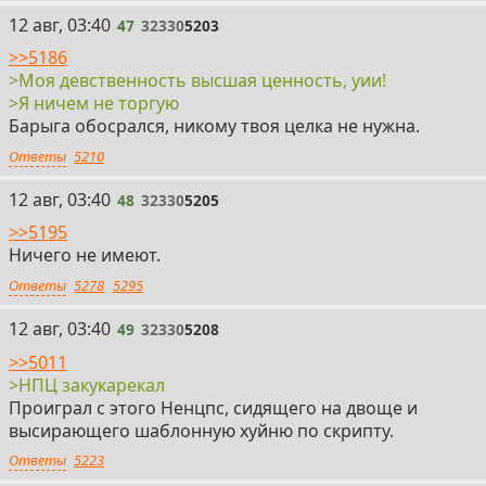
47
12 авг, 03:40
47
32330
5203
>>5186
>Моя девственность высшая ценность, уии!
>Я ничем не торгую
Барыга обосрался, никому твоя целка не нужна.
Ответы
5210
48
12 авг, 03:40
48
32330
5205
>>5195
Ничего не имеют.
Ответы
5278
5295
49
12 авг, 03:40
49
32330
5208
>>5011
>НПЦ закукарекал
Проиграл с этого Ненцпс, сидящего на двоще и
высирающего шаблонную хуйню по скрипту.
Ответы
5223