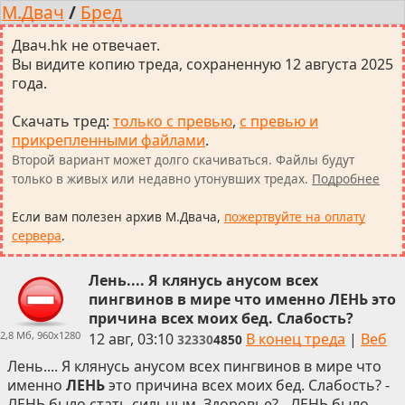
М.Двач
/
Бред
Двач.hk не отвечает.
Вы видите копию треда, сохраненную 12 августа 2025
года.
Скачать тред
:
только с превью
,
с превью и
прикрепленными файлами
.
Второй вариант может долго скачиваться. Файлы будут
только в живых или недавно утонувших тредах.
Подробнее
Если вам полезен архив М.Двача,
пожертвуйте на оплату
сервера
.
Лень.... Я клянусь анусом всех
пингвинов в мире что именно ЛЕНЬ это
причина всех моих бед. Слабость?
2,8 Мб, 960x1280
12 авг, 03:10
В конец треда
|
Веб
32330
4850
Лень.... Я клянусь анусом всех пингвинов в мире что
именно
ЛЕНЬ
это причина всех моих бед. Слабость? -
ЛЕНЬ было стать сильным. Здоровье? - ЛЕНЬ было