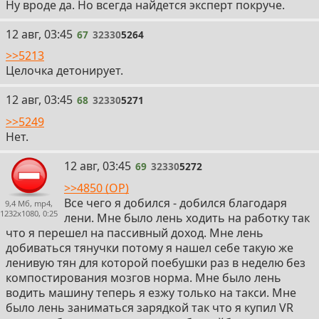
Ну вроде да. Но всегда найдется эксперт покруче.
67
12 авг, 03:45
67
32330
5264
>>5213
Целочка детонирует.
68
12 авг, 03:45
68
32330
5271
>>5249
Нет.
69
12 авг, 03:45
69
32330
5272
>>4850 (OP)
Все чего я добился - добился благодаря
9,4 Мб, mp4,
1232x1080, 0:25
лени. Мне было лень ходить на работку так
что я перешел на пассивный доход. Мне лень
добиваться тянучки потому я нашел себе такую же
ленивую тян для которой поебушки раз в неделю без
компостирования мозгов норма. Мне было лень
водить машину теперь я езжу только на такси. Мне
было лень заниматься зарядкой так что я купил VR