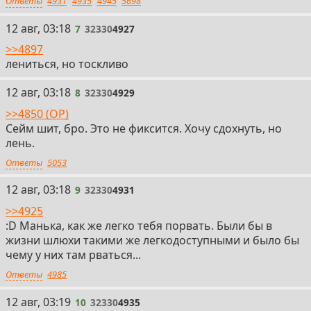
Ответы
4931
4935
4945
5698
7
12 авг, 03:18
7
32330
4927
>>4897
лениться, но тоскливо
8
12 авг, 03:18
8
32330
4929
>>4850 (OP)
Сейм шит, бро. Это не фиксится. Хочу сдохнуть, но
лень.
Ответы
5053
9
12 авг, 03:18
9
32330
4931
>>4925
:D Манька, как же легко тебя порвать. Были бы в
жизни шлюхи такими же легкодоступными и было бы
чему у них там рваться...
Ответы
4985
10
12 авг, 03:19
10
32330
4935