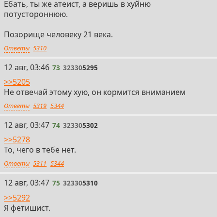
Ебать, ты же атеист, а веришь в хуйню
потустороннюю.
Позорище человеку 21 века.
Ответы
5310
73
12 авг, 03:46
73
32330
5295
>>5205
Не отвечай этому хую, он кормится вниманием
Ответы
5319
5344
74
12 авг, 03:47
74
32330
5302
>>5278
То, чего в тебе нет.
Ответы
5311
5344
75
12 авг, 03:47
75
32330
5310
>>5292
Я фетишист.