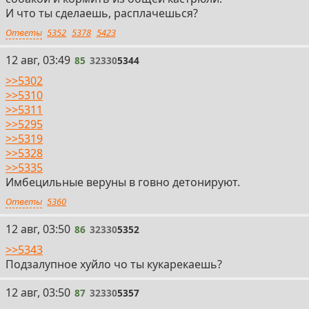
И что ты сделаешь, расплачешься?
Ответы
5352
5378
5423
85
12 авг, 03:49
85
32330
5344
>>5302
>>5310
>>5311
>>5295
>>5319
>>5328
>>5335
Имбецильные веруны в говно детонируют.
Ответы
5360
86
12 авг, 03:50
86
32330
5352
>>5343
Подзалупное хуйло чо ты кукарекаешь?
87
12 авг, 03:50
87
32330
5357