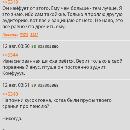
>>5319
Он кайфует от этого. Ему чем больше - тем лучше. Я
это знаю, ибо сам такой-же. Только я троллю другую
аудиторию, вот вас и защищаю от него. Не надо, это
все равно что дрочить ему.
Ответы
5370
5382
88
12 авг, 03:50
88
32330
5360
>>5344
Изнасилованная шлюха рвётся. Верит только в свой
порванный анус, птуша он постоянно зуднит.
Конфуууз.
89
12 авг, 03:51
89
32330
5368
>>5340
Напомни кусок говна, когда были пруфы твоего
сранья про пенсию?
Никогда.