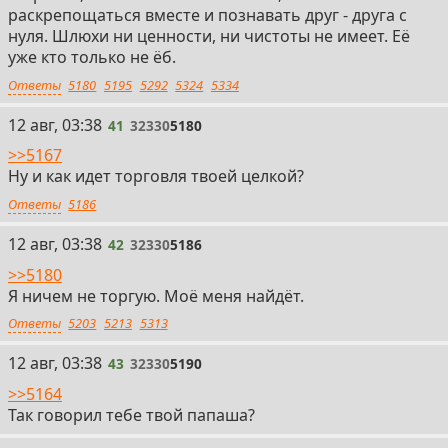
раскрепощаться вместе и познавать друг - друга с
нуля. Шлюхи ни ценности, ни чистоты не имеет. Её
уже кто только не ёб.
Ответы
5180
5195
5292
5324
5334
41
12 авг, 03:38
41
32330
5180
>>5167
Ну и как идет торговля твоей целкой?
Ответы
5186
42
12 авг, 03:38
42
32330
5186
>>5180
Я ничем не торгую. Моё меня найдёт.
Ответы
5203
5213
5313
43
12 авг, 03:38
43
32330
5190
>>5164
Так говорил тебе твой папаша?