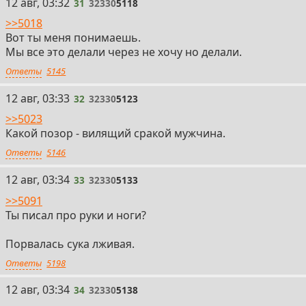
31
12 авг, 03:32
31
32330
5118
>>5018
Вот ты меня понимаешь.
Мы все это делали через не хочу но делали.
Ответы
5145
32
12 авг, 03:33
32
32330
5123
>>5023
Какой позор - вилящий сракой мужчина.
Ответы
5146
33
12 авг, 03:34
33
32330
5133
>>5091
Ты писал про руки и ноги?
Порвалась сука лживая.
Ответы
5198
34
12 авг, 03:34
34
32330
5138