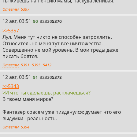
Ты живешь на пенсию мамы, паскуда ленивая.
Ответы
5397
90
12 авг, 03:51
90
32330
5370
>>5357
Лул. Меня тут никто не способен затроллить.
Относительно меня тут все ничтожества.
Совершенно не мой уровень. В мои треды даже
писать боятся.
Ответы
5391
5395
5412
91
12 авг, 03:51
91
32330
5378
>>5343
>И что ты сделаешь, расплачешься?
В твоем маня мирке?
Фантазер совсем уже пизданулся: думает что его
выдумки - реальность.
Ответы
5394