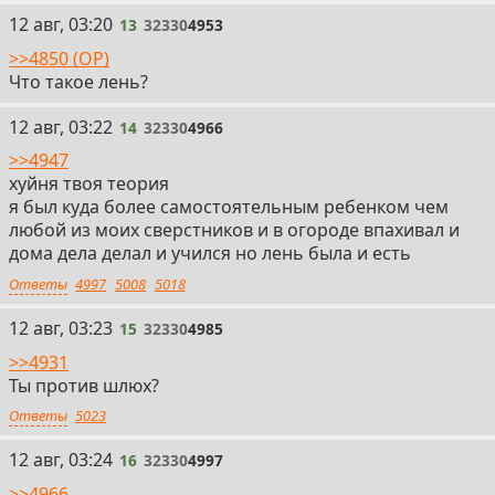
13
12 авг, 03:20
13
32330
4953
>>4850 (OP)
Что такое лень?
14
12 авг, 03:22
14
32330
4966
>>4947
хуйня твоя теория
я был куда более самостоятельным ребенком чем
любой из моих сверстников и в огороде впахивал и
дома дела делал и учился но лень была и есть
Ответы
4997
5008
5018
15
12 авг, 03:23
15
32330
4985
>>4931
Ты против шлюх?
Ответы
5023
16
12 авг, 03:24
16
32330
4997
>>4966