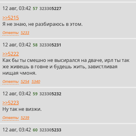
57
12 авг, 03:42
57
32330
5227
>>5215
Я не знаю, не разбираюсь в этом.
Ответы
5233
58
12 авг, 03:42
58
32330
5231
>>5222
Как бы ты смешно не высирался на дваче, ирл ты так
же живешь в говне и будешь жить, завистливая
нищая чмоня.
Ответы
5254
5340
59
12 авг, 03:42
59
32330
5232
>>5223
Ну так не визжи.
Ответы
5239
60
12 авг, 03:42
60
32330
5233