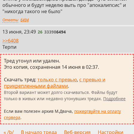
обычного и будут неделю выть про "апокалипсис" и
"никогда такого не было"
Ответы
6494
26
13 июня, 23:49
26
33398
6494
>>6408
Терпи
Тред утонул или удален.
Это копия, сохраненная 14 июня в 02:37.
Скачать тред
:
только с превью
,
с превью и
прикрепленными файлами
.
Второй вариант может долго скачиваться. Файлы будут
только в живых или недавно утонувших тредах.
Подробнее
Если вам полезен архив М.Двача,
пожертвуйте на оплату
сервера
.
« /b/
В начало треда
Веб-версия
Настройки