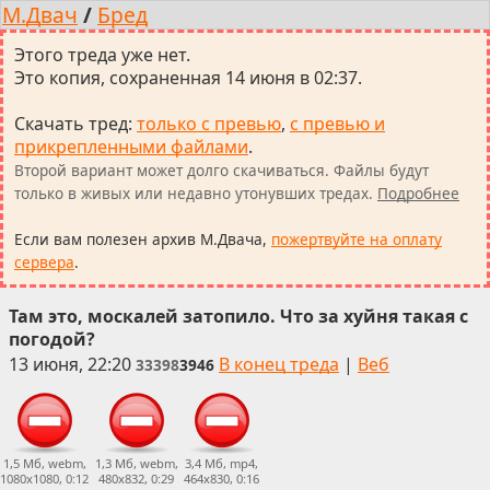
М.Двач
/
Бред
Этого треда уже нет.
Это копия, сохраненная 14 июня в 02:37.
Скачать тред
:
только с превью
,
с превью и
прикрепленными файлами
.
Второй вариант может долго скачиваться. Файлы будут
только в живых или недавно утонувших тредах.
Подробнее
Если вам полезен архив М.Двача,
пожертвуйте на оплату
сервера
.
Там это, москалей затопило. Что за хуйня такая с
погодой?
13 июня, 22:20
В конец треда
|
Веб
33398
3946
1,5 Мб, webm,
1,3 Мб, webm,
3,4 Мб, mp4,
1080x1080, 0:12
480x832, 0:29
464x830, 0:16