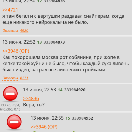
12
13 июня, 22:50
12
33398
4836
>>4721
я там бегал и с вертушки раздавал снайперам, когда
еще никакого нейрокалыча не было.
Ответы
4920
13
13 июня, 22:52
13
33398
4873
>>3946 (OP)
Как похорошела москва рот собянине, при жопе в
кепке такой хуйни не было, чтобы каждый сука ливень
был пиздец, засрал все ливнёвки стройками
Ответы
6271
14
13 июня, 22:53
14
33398
4920
>>4836
Вера, ты?
733 Кб, mp4,
640x360, 0:13
15
13 июня, 22:55
15
33398
4952
>>3946 (OP)