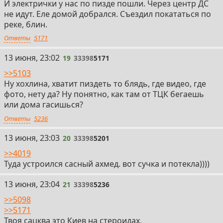
И электрички у нас по пизде пошли. Через центр ДС
не идут. Еле домой добрался. Съездил покататься по
реке, блин.
Ответы
5171
19
13 июня, 23:02
19
33398
5171
>>5103
Ну хохлина, хватит пиздеть то блядь, где видео, где
фото, нету да? Ну понятно, как там от ТЦК бегаешь
или дома гасишься?
Ответы
5236
20
13 июня, 23:03
20
33398
5201
>>4019
Туда устроился сасный ахмед. вот сучка и потекла))))
21
13 июня, 23:04
21
33398
5236
>>5098
>>5171
Твоя сацква это Киев на стероидах.