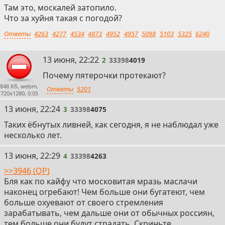
Там это, москалей затопило.
Что за хуйня такая с погодой?
Ответы
4263
4277
4534
4873
4952
4957
5098
5103
5325
6240
2
13 июня, 22:22
2
33398
4019
Почему пятерочки протекают?
848 Кб, webm,
Ответы
5201
720x1280, 0:05
3
13 июня, 22:24
3
33398
4075
Таких ёбнутых ливней, как сегодня, я не наблюдал уже
несколько лет.
4
13 июня, 22:29
4
33398
4263
>>3946 (OP)
Бля как по кайфу что московитая мразь маслачи
наконец огребают! Чем больше они бугатеют, чем
больше охуевают от своего стремления
зарабатывать, чем дальше они от обычных россиян,
тем больше они будут страдать. Скриньте.