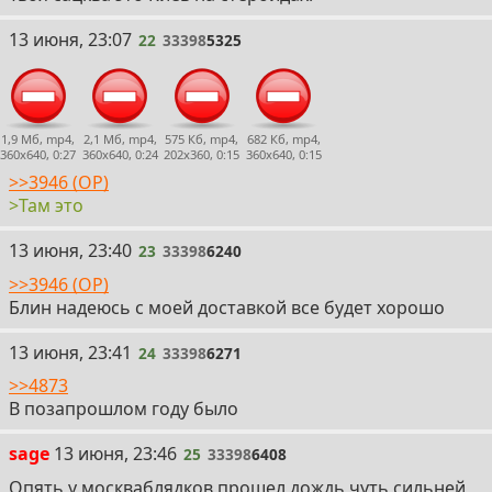
22
13 июня, 23:07
22
33398
5325
1,9 Мб, mp4,
2,1 Мб, mp4,
575 Кб, mp4,
682 Кб, mp4,
360x640, 0:27
360x640, 0:24
202x360, 0:15
360x640, 0:15
>>3946 (OP)
>Там это
23
13 июня, 23:40
23
33398
6240
>>3946 (OP)
Блин надеюсь с моей доставкой все будет хорошо
24
13 июня, 23:41
24
33398
6271
>>4873
В позапрошлом году было
25
sage
13 июня, 23:46
25
33398
6408
Опять у москваблядков прошел дождь чуть сильней