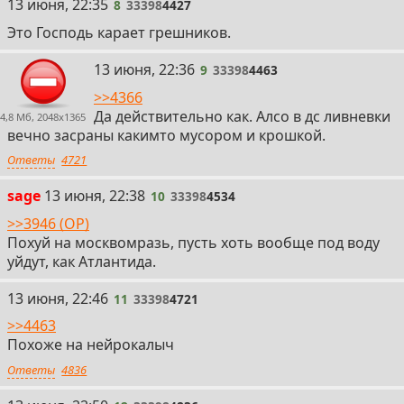
8
13 июня, 22:35
8
33398
4427
Это Господь карает грешников.
9
13 июня, 22:36
9
33398
4463
>>4366
Да действительно как. Алсо в дс ливневки
4,8 Мб, 2048x1365
вечно засраны какимто мусором и крошкой.
Ответы
4721
10
sage
13 июня, 22:38
10
33398
4534
>>3946 (OP)
Похуй на москвомразь, пусть хоть вообще под воду
уйдут, как Атлантида.
11
13 июня, 22:46
11
33398
4721
>>4463
Похоже на нейрокалыч
Ответы
4836