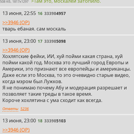
>Там это, москалей затопило.
508 Кб, 1817x1297
16
13 июня, 22:55
16
33398
4957
>>3946 (OP)
тварь ебаная. сам москаль
17
13 июня, 23:00
17
33398
5098
>>3946 (OP)
Хохлятские фейки, ИИ, хуй пойми какая страна, хуй
пойми какой год. Москва это лучший город Европы и
Америки, это признают все европейцы и американцы.
Даже если это Москва, то это очевидно старые видео,
когда мэром был Лужков.
Я не понимаю почему Абу и модерация разрешает и
позволяет такие треды в такое время.
Короче хохлятина с ума сходит как всегда.
Ответы
5236
18
13 июня, 23:00
18
33398
5103
>>3946 (OP)