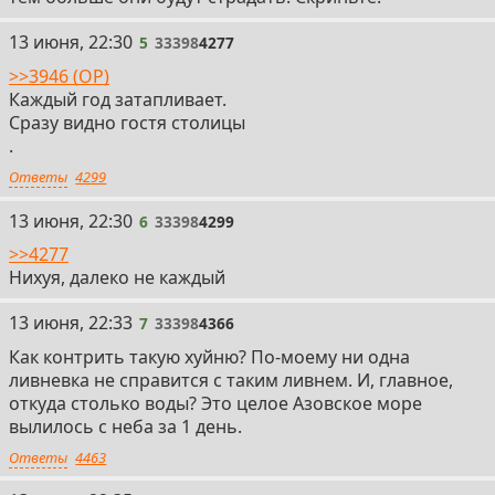
5
13 июня, 22:30
5
33398
4277
>>3946 (OP)
Каждый год затапливает.
Сразу видно гостя столицы
.
Ответы
4299
6
13 июня, 22:30
6
33398
4299
>>4277
Нихуя, далеко не каждый
7
13 июня, 22:33
7
33398
4366
Как контрить такую хуйню? По-моему ни одна
ливневка не справится с таким ливнем. И, главное,
откуда столько воды? Это целое Азовское море
вылилось с неба за 1 день.
Ответы
4463