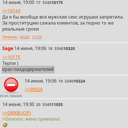
17
14 июня, 19:00
17
3340
10175
>>10143
Да я бы вообще все мужские секс игрушки запретила.
За проституцию сажала клиентов, за порно то же
реальные сроки
Ответы
10320
11159
18
Sage
14 июня, 19:06
18
3340
10320
>>10175
Терпи )
крах пиздодержателей
19
14 июня, 19:06
19
3340
10324
>>09929
85 Кб, 594x600
20
14 июня, 19:30
20
3340
11035
>>09008 (OP)
>Оооооо, жена приехала!
🤣