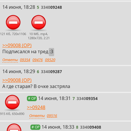
5
14 июня, 18:28
5
3340
09248
121 Кб, 720x1106
10 Мб, mp4,
1280x720, 2:21
>>09008 (OP)
Подписался на тред
:3
Ответы
09354
09476
09520
6
14 июня, 18:29
6
3340
09287
>>09008 (OP)
А где старая? В очке застряла
7
14 июня, 18:31
7
3340
09354
# OP
>>09248
915 Кб, 650x890
Ответы
09516
8
14 июня, 18:33
8
3340
09408
# OP