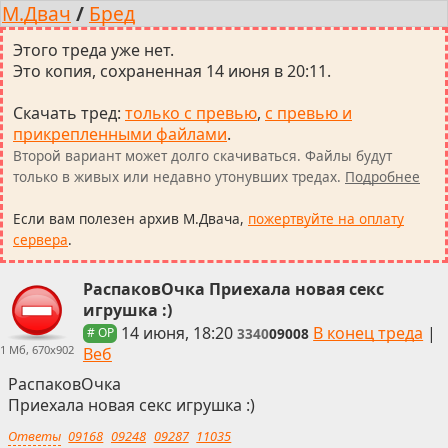
М.Двач
/
Бред
Этого треда уже нет.
Это копия, сохраненная 14 июня в 20:11.
Скачать тред
:
только с превью
,
с превью и
прикрепленными файлами
.
Второй вариант может долго скачиваться. Файлы будут
только в живых или недавно утонувших тредах.
Подробнее
Если вам полезен архив М.Двача,
пожертвуйте на оплату
сервера
.
РаспаковОчка Приехала новая секс
игрушка :)
14 июня, 18:20
В конец треда
|
3340
09008
# OP
1 Мб, 670x902
Веб
РаспаковОчка
Приехала новая секс игрушка :)
Ответы
09168
09248
09287
11035