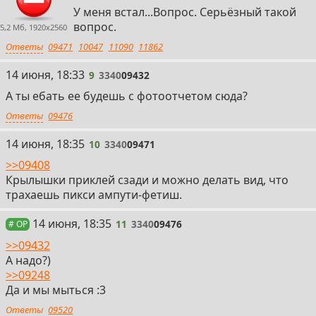
У меня встал...Вопрос. Серьёзный такой
вопрос.
5,2 Мб, 1920x2560
Ответы
09471
10047
11090
11862
9
14 июня, 18:33
9
3340
09432
А ты ебать ее будешь с фотоотчетом сюда?
Ответы
09476
10
14 июня, 18:35
10
3340
09471
>>09408
Крылышки приклей сзади и можно делать вид, что
трахаешь пикси ампути-фетиш.
11
14 июня, 18:35
11
3340
09476
# OP
>>09432
А надо?)
>>09248
Да и мы мыться :3
Ответы
09520