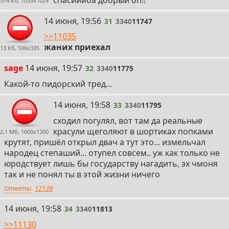
574 Кб, 1033x1024
31
14 июня, 19:56
31
3340
11747
>>11035
жаних приехал
13 Кб, 596x335
32
sage
14 июня, 19:57
32
3340
11775
Какой-то пидорский тред...
33
14 июня, 19:58
33
3340
11795
сходил погулял, вот там да реальные
красули щеголяют в шортиках попками
2,1 Мб, 1600x1200
крутят, пришёл открыл двач а тут это... измельчал
народец степаший... отупел совсем.. уж как только не
юродствует лишь бы государству нагадить, эх чмоня
так и не понял ты в этой жизни ничего
Ответы
12139
34
14 июня, 19:58
34
3340
11813
>>11130