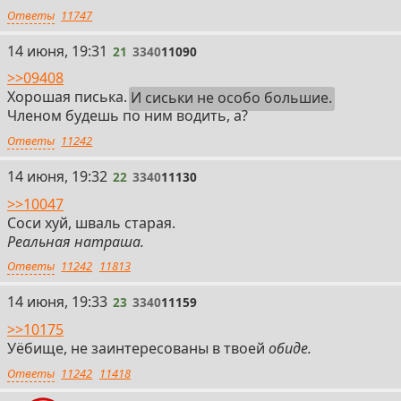
Ответы
11747
21
14 июня, 19:31
21
3340
11090
>>09408
Хорошая писька.
И сиськи не особо большие.
Членом будешь по ним водить, а?
Ответы
11242
22
14 июня, 19:32
22
3340
11130
>>10047
Соси хуй, шваль старая.
Реальная натраша.
Ответы
11242
11813
23
14 июня, 19:33
23
3340
11159
>>10175
Уёбище, не заинтересованы в твоей
обиде.
Ответы
11242
11418