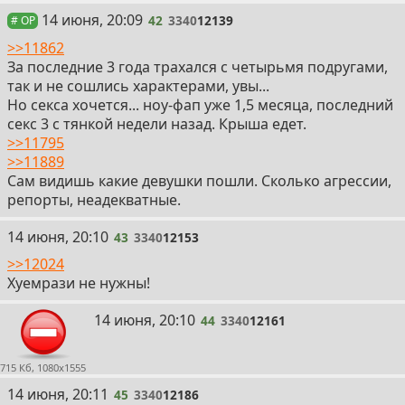
42
14 июня, 20:09
42
3340
12139
# OP
>>11862
За последние 3 года трахался с четырьмя подругами,
так и не сошлись характерами, увы...
Но секса хочется... ноу-фап уже 1,5 месяца, последний
секс 3 с тянкой недели назад. Крыша едет.
>>11795
>>11889
Сам видишь какие девушки пошли. Сколько агрессии,
репорты, неадекватные.
43
14 июня, 20:10
43
3340
12153
>>12024
Хуемрази не нужны!
44
14 июня, 20:10
44
3340
12161
715 Кб, 1080x1555
45
14 июня, 20:11
45
3340
12186