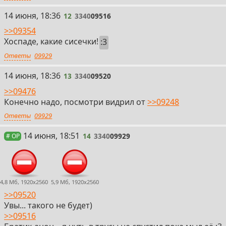
12
14 июня, 18:36
12
3340
09516
>>09354
Хоспаде, какие сисечки!
:3
Ответы
09929
13
14 июня, 18:36
13
3340
09520
>>09476
Конечно надо, посмотри видрил от
>>09248
Ответы
09929
14
14 июня, 18:51
14
3340
09929
# OP
4,8 Мб, 1920x2560
5,9 Мб, 1920x2560
>>09520
Увы... такого не будет)
>>09516