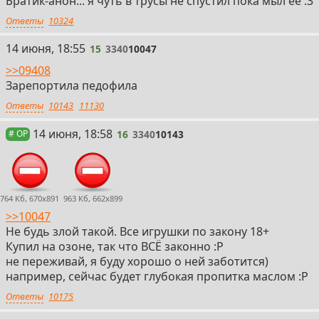
Братик-анон... я чуть в трусы не спустил пока мыл её :3
Ответы
10324
15
14 июня, 18:55
15
3340
10047
>>09408
Зарепортила педофила
Ответы
10143
11130
16
14 июня, 18:58
16
3340
10143
# OP
764 Кб, 670x891
963 Кб, 662x899
>>10047
Не будь злой такой. Все игрушки по закону 18+
Купил на озоне, так что ВСЁ законно :P
не переживай, я буду хорошо о ней заботится)
например, сейчас будет глубокая пропитка маслом :P
Ответы
10175