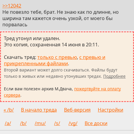
>>12042
Не повезло тебе, брат. Не знаю как по длинне, но
ширина там кажется очень узкой, от моего бы
порвалась
Тред утонул или удален.
Это копия, сохраненная 14 июня в 20:11.
Скачать тред
:
только с превью
,
с превью и
прикрепленными файлами
.
Второй вариант может долго скачиваться. Файлы будут
только в живых или недавно утонувших тредах.
Подробнее
Если вам полезен архив М.Двача,
пожертвуйте на оплату
сервера
.
« /b/
В начало треда
Веб-версия
Настройки
/a/
/b/
/mu/
/s/
/vg/
Все доски