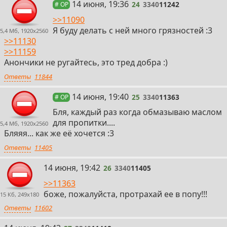
24
14 июня, 19:36
24
3340
11242
# OP
>>11090
Я буду делать с ней много грязностей :3
5,4 Мб, 1920x2560
>>11130
>>11159
Анончики не ругайтесь, это тред добра :)
Ответы
11844
25
14 июня, 19:40
25
3340
11363
# OP
Бля, каждый раз когда обмазываю маслом
для пропитки....
5,4 Мб, 1920x2560
Бляяя... как же её хочется :3
Ответы
11405
26
14 июня, 19:42
26
3340
11405
>>11363
боже, пожалуйста, протрахай ее в попу!!!
15 Кб, 249x180
Ответы
11602