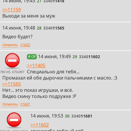
27
14 июня, 19:43
27
3340
11418
>>11159
Выходи за меня за муж
28
14 июня, 19:48
28
3340
11565
Видео будет?
Ответы
11602
29
14 июня, 19:49
29
3340
11602
# OP
>>11405
Специально для тебя...
780 Кб, 670x897
Промазал ей обе дырочки пальчиками с масло. :3
>>11565
Нет... это показ игрушки, и всё.
Видео скину только подружке :P
Ответы
11681
30
14 июня, 19:53
30
3340
11681
>>11602
спасиииба добрый оп!!