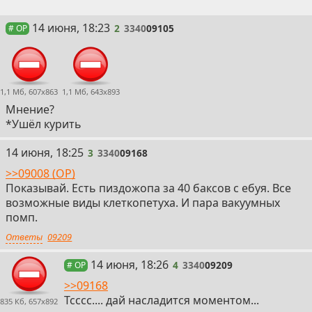
2
14 июня, 18:23
2
3340
09105
# OP
1,1 Мб, 607x863
1,1 Мб, 643x893
Мнение?
*Ушёл курить
3
14 июня, 18:25
3
3340
09168
>>09008 (OP)
Показывай. Есть пиздожопа за 40 баксов с ебуя. Все
возможные виды клеткопетуха. И пара вакуумных
помп.
Ответы
09209
4
14 июня, 18:26
4
3340
09209
# OP
>>09168
Тсссс.... дай насладится моментом...
835 Кб, 657x892