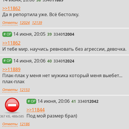
>>11862
Да я репортила уже. Всё бестолку.
Ответы
12024
12139
39
14 июня, 20:05
39
3340
12004
# OP
>>11862
И тебе мир. научись ревновать без агрессии, девочка.
40
14 июня, 20:06
40
3340
12024
# OP
>>11889
Плак-плак у меня нет мужика который меня выебет...
плак-плак
Ответы
12153
41
14 июня, 20:06
41
3340
12042
# OP
>>11844
Под мой размер брал)
367 Кб, 488x585
Ответы
12186