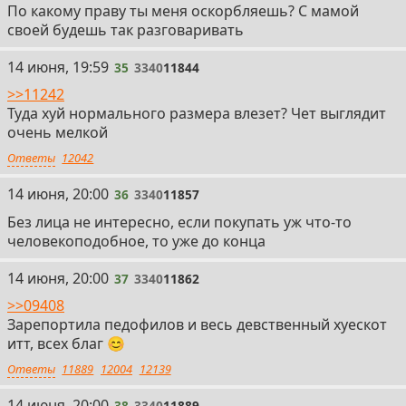
По какому праву ты меня оскорбляешь? С мамой
своей будешь так разговаривать
35
14 июня, 19:59
35
3340
11844
>>11242
Туда хуй нормального размера влезет? Чет выглядит
очень мелкой
Ответы
12042
36
14 июня, 20:00
36
3340
11857
Без лица не интересно, если покупать уж что-то
человекоподобное, то уже до конца
37
14 июня, 20:00
37
3340
11862
>>09408
Зарепортила педофилов и весь девственный хуескот
итт, всех благ 😊
Ответы
11889
12004
12139
38
14 июня, 20:00
38
3340
11889